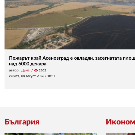
Пожарът край Асеновград е овладян, засегнатата площ
над 6000 декара
автор:
Дума
visibility
2302
събота, 08 Август 2026 /
18:11
България
Иконом