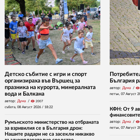
Детско събитие с игри и спорт
Потребител
организираха във Вършец за
България р
празника на курорта, минералната
автор:
Дума
visibility
вода и Балкана
петък, 07 Август 2
автор:
Дума
visibility
2007
събота, 08 Август 2026 /
18:22
КФН: От 9 ав
финансовите 
Румънското министерство на отбраната
автор:
Дума
visibility
за взривилия се в България дрон:
петък, 07 Август 2
Нашите радари не са засекли никакво
въздухоплавателно средство