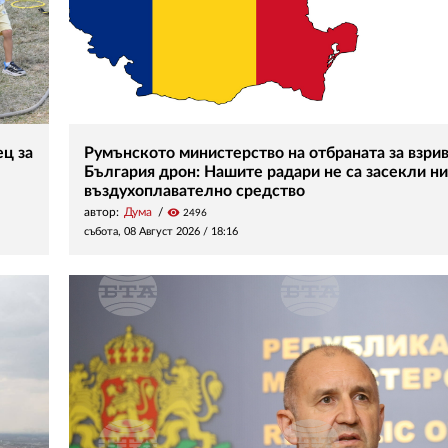
ец за
Румънското министерство на отбраната за взрив
България дрон: Нашите радари не са засекли н
въздухоплавателно средство
автор:
Дума
visibility
2496
събота, 08 Август 2026 /
18:16