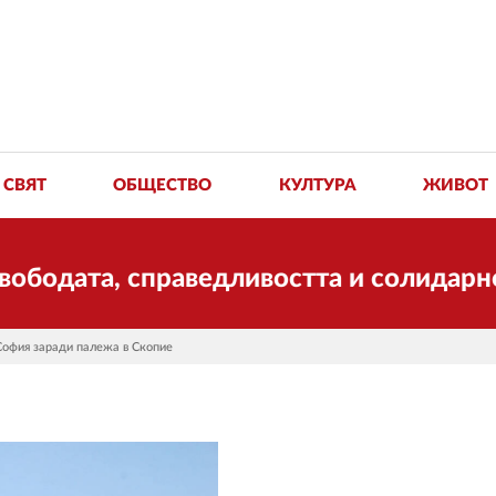
СВЯТ
ОБЩЕСТВО
КУЛТУРА
ЖИВОТ
та, справедливостта и солидарността. 
София заради палежа в Скопие