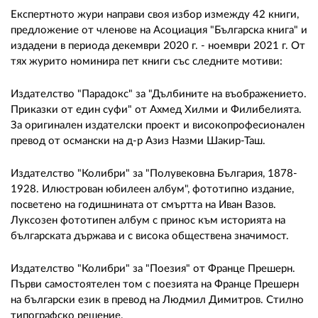
Експертното жури направи своя избор измежду 42 книги,
предложение от членове на Асоциация "Българска книга" и
издадени в периода декември 2020 г. - ноември 2021 г. От
тях журито номинира пет книги със следните мотиви:
Издателство "Парадокс" за "Дълбините на въображението.
Приказки от един суфи" от Ахмед Хилми и Филибелията.
За оригинален издателски проект и високопрофесионален
превод от османски на д-р Азиз Назми Шакир-Таш.
Издателство "Колибри" за "Полувековна България, 1878-
1928. Илюстрован юбилеен албум", фототипно издание,
посветено на годишнината от смъртта на Иван Вазов.
Луксозен фототипен албум с принос към историята на
българската държава и с висока обществена значимост.
Издателство "Колибри" за "Поезия" от Франце Прешерн.
Първи самостоятелен том с поезията на Франце Прешерн
на български език в превод на Людмил Димитров. Стилно
типографско решение.