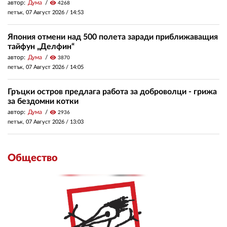
автор:
Дума
visibility
4268
петък, 07 Август 2026 /
14:53
Япония отмени над 500 полета заради приближаващия
тайфун „Делфин“
автор:
Дума
visibility
3870
петък, 07 Август 2026 /
14:05
Гръцки остров предлага работа за доброволци - грижа
за бездомни котки
автор:
Дума
visibility
2936
петък, 07 Август 2026 /
13:03
Общество