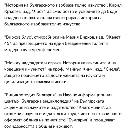
"История на българското изобразително изкуство", Кирил
Кръстев, изд. "Лист". За смелостта и усърдието да бъде
издадена първата пълна илюстрирана история на
българското изобразително изкуство.
"Вирхов блус", стихосбирка на Мария Вирхов, изд. "Жанет
45". За превръщането на един безвременен талант в
модерен културен феномен.
"Между надеждата и страха. История на ваксините и на
човешкия имунитет" на проф. Майкъл Кинч, изд. "Сиела".
Защото познанието за достиженията на науката и
цивилизацията спасява животи.
"Енциклопедия България" на Научноинформационния
център "Българска енциклопедия" на Българската
академия на науките и издателство "Книгомания". За
огромния научен и издателски труд, чиито съставни части
оформят облика на понятието "България" и поощряват
солидарността в общия ни живот.