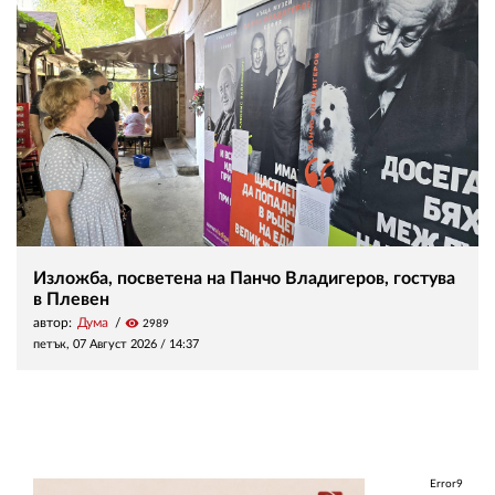
Изложба, посветена на Панчо Владигеров, гостува
в Плевен
автор:
Дума
visibility
2989
петък, 07 Август 2026 /
14:37
Error9