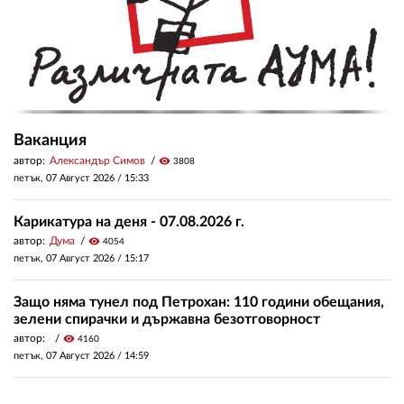
Ваканция
автор:
Александър Симов
visibility
3808
петък, 07 Август 2026 /
15:33
Карикатура на деня - 07.08.2026 г.
автор:
Дума
visibility
4054
петък, 07 Август 2026 /
15:17
Защо няма тунел под Петрохан: 110 години обещания,
зелени спирачки и държавна безотговорност
автор:
visibility
4160
петък, 07 Август 2026 /
14:59