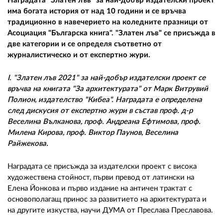
02 975 20 35
Наградата "Златен лъв" за най-добър издателски проект
има богата история от над 10 години и се връчва
традиционно в навечерието на коледните празници от
Асоциация "Българска книга". "Златен лъв" се присъжда в
две категории и се определя съответно от
журналистическо и от експертно жури.
I. "Златен лъв 2021" за най-добър издателски проект се
връчва на книгата "За архитектурата" от Марк Витрувий
Полион, издателство "Кибеа". Наградата е определена
след дискусия от експертно жури в състав проф. д-р
Веселина Вълканова, проф. Андреана Ефтимова, проф.
Милена Кирова, проф. Виктор Паунов, Веселина
Райжекова.
Наградата се присъжда за издателски проект с висока
художествена стойност, първи превод от латински на
Елена Йонкова и първо издание на античен трактат с
основополагащ принос за развитието на архитектурата и
на другите изкуства, научи ДУМА от Преслава Преславова.