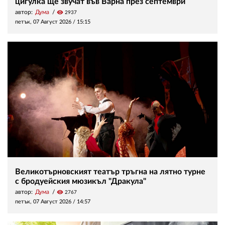
цигулка ще звучат във Варна през септември
автор:
Дума
visibility
2937
петък, 07 Август 2026 /
15:15
Великотърновският театър тръгна на лятно турне
с бродуейския мюзикъл "Дракула"
автор:
Дума
visibility
2767
петък, 07 Август 2026 /
14:57