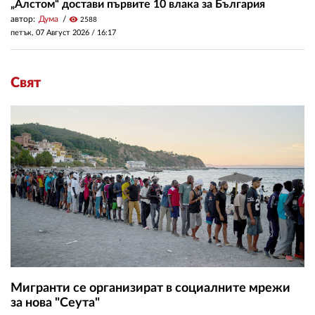
„Алстом“ достави първите 10 влака за България
автор:
Дума
visibility
2588
петък, 07 Август 2026 /
16:17
Свят
Мигранти се организират в социалните мрежи
за нова "Сеута"