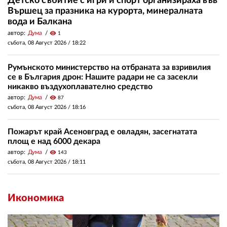
Детско събитие с игри и спорт организираха във
Вършец за празника на курорта, минералната
вода и Балкана
автор:
Дума
visibility
1
събота, 08 Август 2026 /
18:22
Румънското министерство на отбраната за взривилия
се в България дрон: Нашите радари не са засекли
никакво въздухоплавателно средство
автор:
Дума
visibility
87
събота, 08 Август 2026 /
18:16
Пожарът край Асеновград е овладян, засегнатата
площ е над 6000 декара
автор:
Дума
visibility
143
събота, 08 Август 2026 /
18:11
Икономика