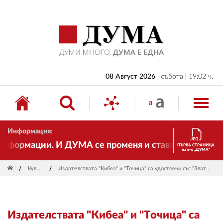
НАЧАЛО
БЪЛГАРИЯ
ИКОНОМИКА
ИЗБОРИ
08 Август 2026
събота
19:02 ч.
СВЯТ
ОБЩЕСТВО
Информация:
КУЛТУРА
ормации. И ДУМА се променя и става електронно изда
ПЪРВА СТРАНИЦА
на в-к „ДУМА“
ЖИВОТ
Култура
Издателствата "Кибеа" и "Точица" са удостоени със "Златен лъв" за 2021 г.
СПОРТ
ПРИЛОЖЕНИЯ
Издателствата "Кибеа" и "Точица" са
ДРУГИ