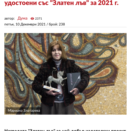
удостоени със "Златен лъв" за 2021 г.
ЗА НАС
Дума
автор:
visibility
2371
петък, 10 Декември 2021
/ брой: 238
АВТОРИ
РЕДАКЦИЯ
КОНТАКТИ
РЕКЛАМА
АБОНАМЕНТ
УСЛОВИЯ ЗА ПОЛЗВАНЕ
ПОЛИТИКА ЗА БИСКВИТКИТЕ
ПОЛИТИКАТА ЗА
Мариана Златарева
ПОВЕРИТЕЛНОСТ