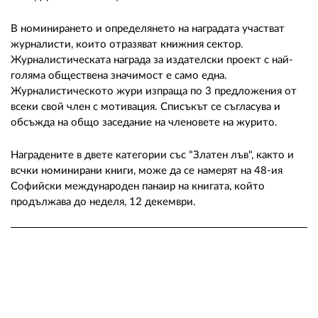
В номинирането и определянето на наградата участват
журналисти, които отразяват книжния сектор.
Журналистическата награда за издателски проект с най-
голяма обществена значимост е само една.
Журналистическото жури изпраща по 3 предложения от
всеки свой член с мотивация. Списъкът се съгласува и
обсъжда на общо заседание на членовете на журито.
Наградените в двете категории със "Златен лъв", както и
всчки номинирани книги, може да се намерят на 48-ия
Софийски международен панаир на книгата, който
продължава до неделя, 12 декември.