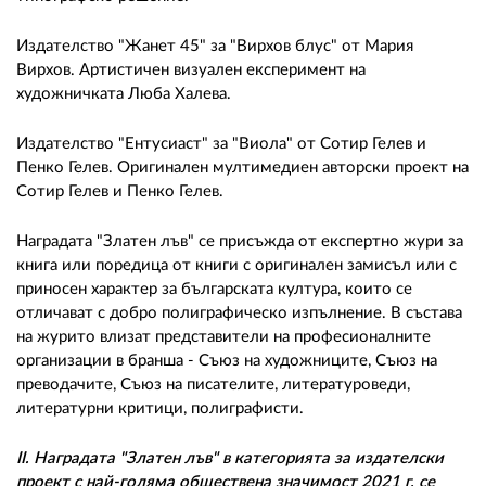
Издателство "Жанет 45" за "Вирхов блус" от Мария
Вирхов. Артистичен визуален експеримент на
художничката Люба Халева.
Издателство "Ентусиаст" за "Виола" от Сотир Гелев и
Пенко Гелев. Оригинален мултимедиен авторски проект на
Сотир Гелев и Пенко Гелев.
Наградата "Златен лъв" се присъжда от експертно жури за
книга или поредица от книги с оригинален замисъл или с
приносен характер за българската култура, които се
отличават с добро полиграфическо изпълнение. В състава
на журито влизат представители на професионалните
организации в бранша - Съюз на художниците, Съюз на
преводачите, Съюз на писателите, литературоведи,
литературни критици, полиграфисти.
II. Наградата "Златен лъв" в категорията за издателски
проект с най-голяма обществена значимост 2021 г. се