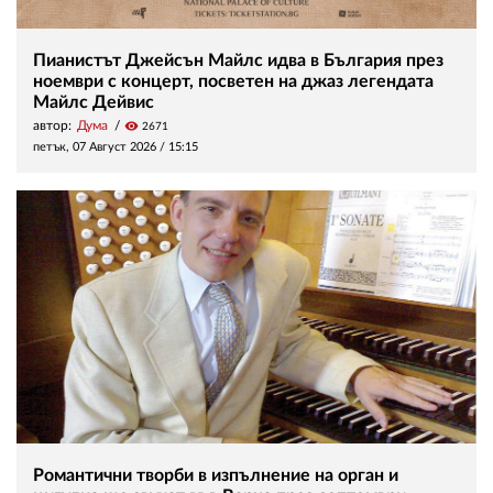
Пианистът Джейсън Майлс идва в България през
ноември с концерт, посветен на джаз легендата
Майлс Дейвис
автор:
Дума
visibility
2671
петък, 07 Август 2026 /
15:15
Романтични творби в изпълнение на орган и