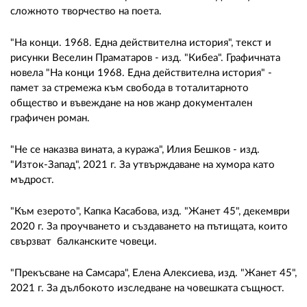
сложното творчество на поета.
"На конци. 1968. Една действителна история", текст и
рисунки Веселин Праматаров - изд. "Кибеа". Графичната
новела "На конци 1968. Една действителна история" -
памет за стремежа към свобода в тоталитарното
общество и въвеждане на нов жанр документален
графичен роман.
"Не се наказва вината, а куража", Илия Бешков - изд.
"Изток-Запад", 2021 г. За утвърждаване на хумора като
мъдрост.
"Към езерото", Капка Касабова, изд. "Жанет 45", декември
2020 г. За проучването и създаването на пътищата, които
свързват балканските човеци.
"Прекъсване на Самсара", Елена Алексиева, изд. "Жанет 45",
2021 г. За дълбокото изследване на човешката същност.