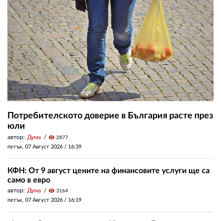
Потребителското доверие в България расте през
юли
автор:
Дума
visibility
2877
петък, 07 Август 2026 /
16:39
КФН: От 9 август цените на финансовите услуги ще са
само в евро
автор:
Дума
visibility
3164
петък, 07 Август 2026 /
16:19