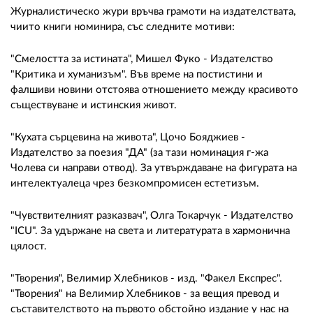
Журналистическо жури връчва грамоти на издателствата,
чиито книги номинира, със следните мотиви:
"Смелостта за истината", Мишел Фуко - Издателство
"Критика и хуманизъм". Във време на постистини и
фалшиви новини отстоява отношението между красивото
съществуване и истинския живот.
"Кухата сърцевина на живота", Цочо Бояджиев -
Издателство за поезия "ДА" (за тази номинация г-жа
Чолева си направи отвод). За утвърждаване на фигурата на
интелектуалеца чрез безкомпромисен естетизъм.
"Чувствителният разказвач", Олга Токарчук - Издателство
"ICU". За удържане на света и литературата в хармонична
цялост.
"Творения", Велимир Хлебников - изд. "Факел Експрес".
"Творения" на Велимир Хлебников - за вещия превод и
съставителството на първото обстойно издание у нас на