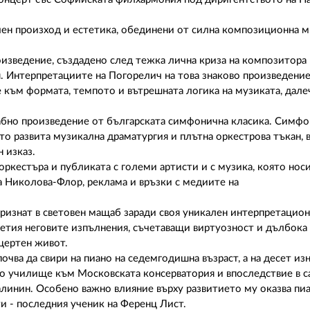
чен произход и естетика, обединени от силна композиционна м
оизведение, създадено след тежка лична криза на композитора
. Интерпретациите на Погорелич на това знаково произведение
е към формата, темпото и вътрешната логика на музиката, дале
бно произведение от българската симфонична класика. Симфо
то развита музикална драматургия и плътна оркестрова тъкан, 
 изказ.
ркестъра и публиката с големи артисти и с музика, която носи
а Николова-Флор, реклама и връзки с медиите на
ризнат в световен мащаб заради своя уникален интерпретацион
етия неговите изпълнения, съчетаващи виртуозност и дълбока
цертен живот.
очва да свири на пиано на седемгодишна възраст, а на десет изн
о училище към Московската консерватория и впоследствие в с
алинин. Особено важно влияние върху развитието му оказва пи
и - последния ученик на Ференц Лист.