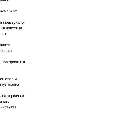
02 975 20 35
исъл и от
 и превърнало
 са известни
ч от
нията
в която
 нов прочит, а
ен стил и
 музикална
ася първия си
амата
анистката