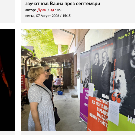
звучат във Варна през септември
автор:
Дума
visibility
1065
петък, 07 Август 2026 /
15:15