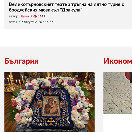
Великотърновският театър тръгна на лятно турне с
бродуейския мюзикъл "Дракула"
автор:
Дума
visibility
1145
петък, 07 Август 2026 /
14:57
България
Иконом