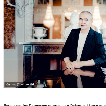
Снимка (C) Andrej Grilc
Легендата Иво Погорелич се завръща в София на 11 юни за 