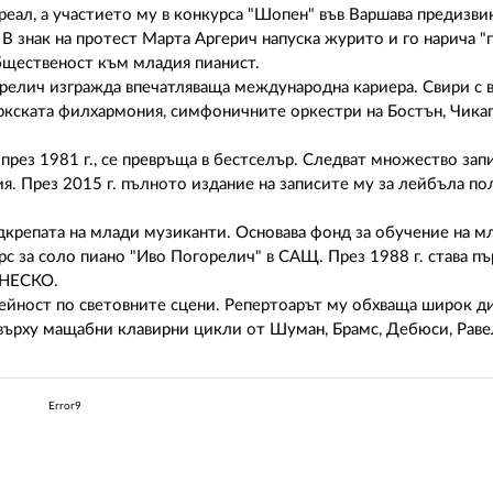
реал, а участието му в конкурса "Шопен" във Варшава предизви
В знак на протест Марта Аргерич напуска журито и го нарича "г
бщественост към младия пианист.
орелич изгражда впечатляваща международна кариера. Свири с
кската филхармония, симфоничните оркестри на Бостън, Чикаг
през 1981 г., се превръща в бестселър. Следват множество зап
. През 2015 г. пълното издание на записите му за лейбъла по
дкрепата на млади музиканти. Основава фонд за обучение на м
 за соло пиано "Иво Погорелич" в САЩ. През 1988 г. става пъ
ЮНЕСКО.
ейност по световните сцени. Репертоарът му обхваща широк д
 върху мащабни клавирни цикли от Шуман, Брамс, Дебюси, Раве
Error9