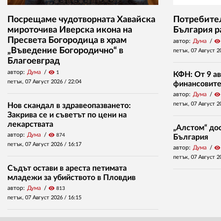
Посрещаме чудотворната Хавайска
Потребител
мироточива Иверска икона на
България р
Пресвета Богородица в храм
автор:
Дума
visibility
„Въведение Богородично“ в
петък, 07 Август 2
Благоевград
автор:
Дума
visibility
1
КФН: От 9 ав
петък, 07 Август 2026 /
22:04
финансовите 
автор:
Дума
visibility
петък, 07 Август 2
Нов скандал в здравеопазването:
Закрива се и съветът по цени на
лекарствата
„Алстом“ дос
автор:
Дума
visibility
874
България
петък, 07 Август 2026 /
16:17
автор:
Дума
visibility
петък, 07 Август 2
Съдът остави в ареста петимата
младежи за убийството в Пловдив
автор:
Дума
visibility
813
петък, 07 Август 2026 /
16:15