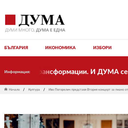
БЪЛГАРИЯ
ИКОНОМИКА
ИЗБОРИ
 от трансформации. И ДУМА се променя 
Информация:
Начало
Култура
Иво Погорелич представя Втория концерт за пиано о