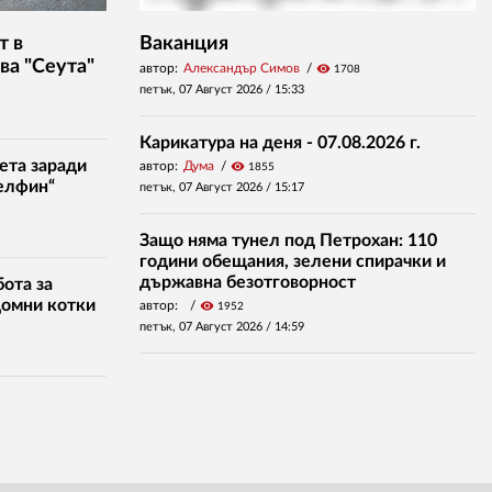
т в
Ваканция
ва "Сеута"
автор:
Александър Симов
visibility
1708
петък, 07 Август 2026 /
15:33
Карикатура на деня - 07.08.2026 г.
ета заради
автор:
Дума
visibility
1855
елфин“
петък, 07 Август 2026 /
15:17
Защо няма тунел под Петрохан: 110
години обещания, зелени спирачки и
държавна безотговорност
ота за
домни котки
автор:
visibility
1952
петък, 07 Август 2026 /
14:59