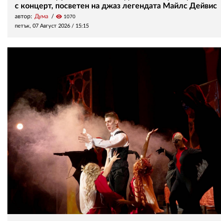
с концерт, посветен на джаз легендата Майлс Дейвис
автор:
Дума
visibility
1070
петък, 07 Август 2026 /
15:15