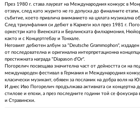
През 1980 г. става лауреат на Международния конкурс в Мон
отзвук, след като журито не го допуска до финалните етапи. 
събитие, което привлича вниманието на цялата музикална о
След триумфалния си дебют в Карнеги хол през 1981 г. Пог
оркестри като Виенската и Берлинската филхармония, Нюйор
както и с Концертгебау и Тонхале.
Неговият дебютен албум за "Deutsche Grammophon", издаден 
от последователна и оригинална интерпретационна концепция
престижната награда "Diapason d’Or".
Погорелич посвещава значителна част от дейността си на по
международен фестивал в Германия и Международния конкурс
класически музикант, обявен за посланик на добра воля на 
И днес Иво Погорелич продължава активната си концертна д
стилове и епохи, а през последните години той се фокусира
и Стравински.