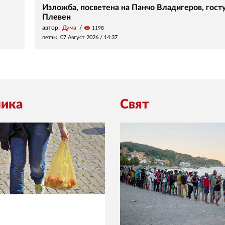
Изложба, посветена на Панчо Владигеров, госту
Плевен
автор:
Дума
visibility
1198
петък, 07 Август 2026 /
14:37
ика
Свят