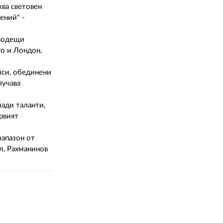
ква световен
ений" -
 водещи
о и Лондон,
иси, обединени
лучава
лади таланти,
рвият
иапазон от
л, Рахманинов