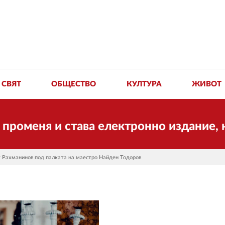
СВЯТ
ОБЩЕСТВО
КУЛТУРА
ЖИВОТ
и става електронно издание, но ще пр
т Рахманинов под палката на маестро Найден Тодоров