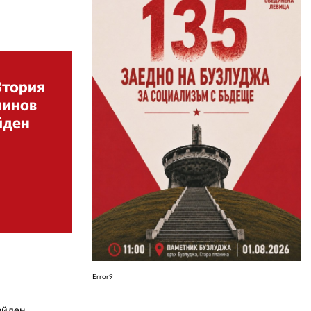
ЗА НАС
АВТОРИ
Втория
РЕДАКЦИЯ
нинов
КОНТАКТИ
йден
РЕКЛАМА
АБОНАМЕНТ
УСЛОВИЯ ЗА ПОЛЗВАНЕ
ПОЛИТИКА ЗА БИСКВИТКИТЕ
ПОЛИТИКАТА ЗА
ПОВЕРИТЕЛНОСТ
Error9
айден