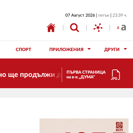
НАЧАЛО
07 Август 2026
петък
23:39 ч.
БЪЛГАРИЯ
ИКОНОМИКА
ИЗБОРИ
СПОРТ
ПРИЛОЖЕНИЯ
ДРУГИ
СВЯТ
ОБЩЕСТВО
ПЪРВА СТРАНИЦА
одължи да работи за вас и за свободат
на в-к „ДУМА“
КУЛТУРА
ЖИВОТ
СПОРТ
ПРИЛОЖЕНИЯ
ДРУГИ