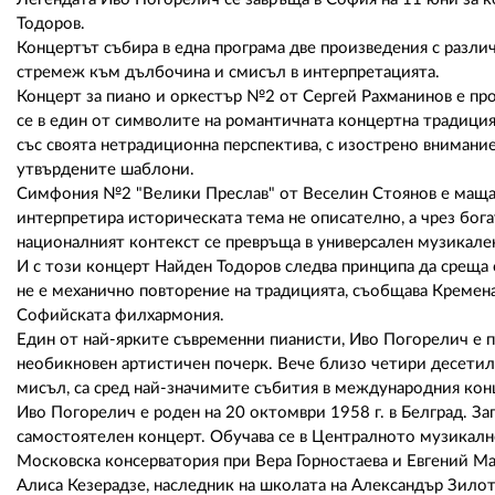
Тодоров.
Концертът събира в една програма две произведения с разли
стремеж към дълбочина и смисъл в интерпретацията.
Концерт за пиано и оркестър №2 от Сергей Рахманинов е пр
се в един от символите на романтичната концертна традиция
със своята нетрадиционна перспектива, с изострено внимани
утвърдените шаблони.
Симфония №2 "Велики Преслав" от Веселин Стоянов е маща
интерпретира историческата тема не описателно, а чрез бога
националният контекст се превръща в универсален музикален
И с този концерт Найден Тодоров следва принципа да среща о
не е механично повторение на традицията, съобщава Кремен
Софийската филхармония.
Един от най-ярките съвременни пианисти, Иво Погорелич е п
необикновен артистичен почерк. Вече близо четири десетил
мисъл, са сред най-значимите събития в международния кон
Иво Погорелич е роден на 20 октомври 1958 г. в Белград. Зап
самостоятелен концерт. Обучава се в Централното музикалн
Московска консерватория при Вера Горностаева и Евгений М
Алиса Кезерадзе, наследник на школата на Александър Зилот