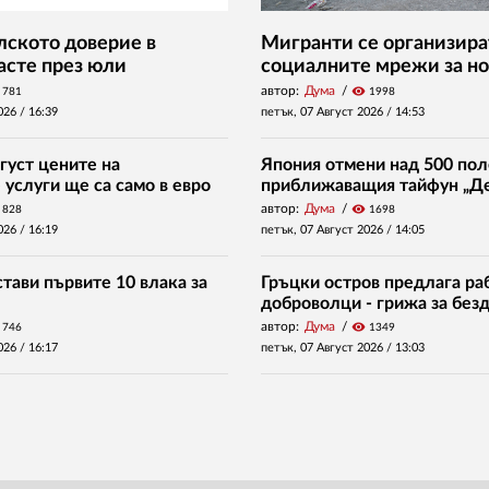
ското доверие в
Мигранти се организира
асте през юли
социалните мрежи за но
автор:
Дума
visibility
781
1998
026 /
16:39
петък, 07 Август 2026 /
14:53
густ цените на
Япония отмени над 500 пол
услуги ще са само в евро
приближаващия тайфун „Д
автор:
Дума
visibility
828
1698
026 /
16:19
петък, 07 Август 2026 /
14:05
тави първите 10 влака за
Гръцки остров предлага раб
доброволци - грижа за без
автор:
Дума
visibility
746
1349
026 /
16:17
петък, 07 Август 2026 /
13:03