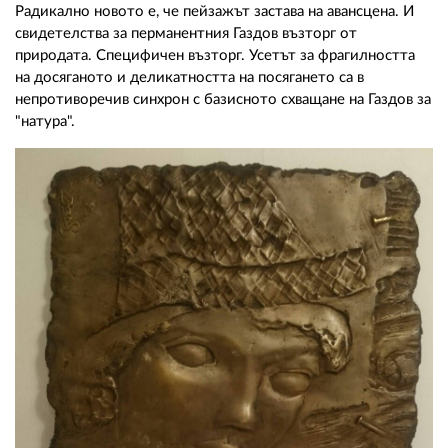
Радикално новото е, че пейзажът застава на авансцена. И
свидетелства за перманентния Газдов възторг от
природата. Специфичен възторг. Усетът за фрагилността
на досяганото и деликатността на посягането са в
непротиворечив синхрон с базисното схващане на Газдов за
"натура".