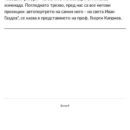
изненада. Погледнато трезво, пред нас са все негови
проекции: автопортрети на самия него - на света Иван
Газдов", се казва в представянето на проф. Георги Каприев.
Error9