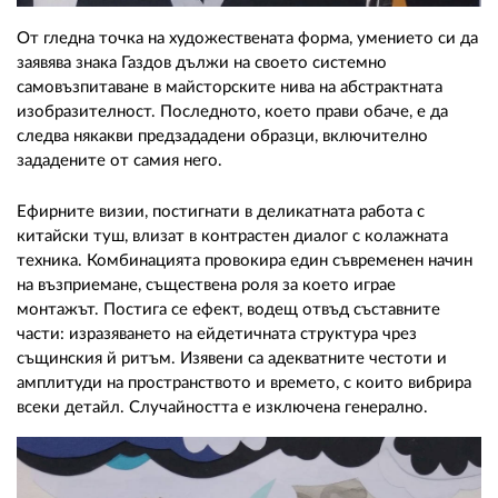
От гледна точка на художествената форма, умението си да
заявява знака Газдов дължи на своето системно
самовъзпитаване в майсторските нива на абстрактната
изобразителност. Последното, което прави обаче, е да
следва някакви предзададени образци, включително
зададените от самия него.
Ефирните визии, постигнати в деликатната работа с
китайски туш, влизат в контрастен диалог с колажната
техника. Комбинацията провокира един съвременен начин
на възприемане, съществена роля за което играе
монтажът. Постига се ефект, водещ отвъд съставните
части: изразяването на ейдетичната структура чрез
същинския й ритъм. Изявени са адекватните честоти и
амплитуди на пространството и времето, с които вибрира
всеки детайл. Случайността е изключена генерално.