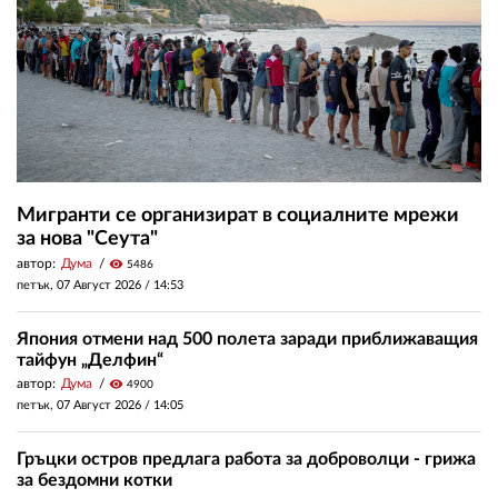
Мигранти се организират в социалните мрежи
за нова "Сеута"
автор:
Дума
visibility
5486
петък, 07 Август 2026 /
14:53
Япония отмени над 500 полета заради приближаващия
тайфун „Делфин“
автор:
Дума
visibility
4900
петък, 07 Август 2026 /
14:05
Гръцки остров предлага работа за доброволци - грижа
за бездомни котки