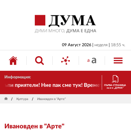
НАЧАЛО
БЪЛГАРИЯ
ИКОНОМИКА
ИЗБОРИ
09 Август 2026
неделя
18:55 ч.
СВЯТ
ОБЩЕСТВО
Информация:
КУЛТУРА
и приятели! Ние пак сме тук! Времето се променя и
ПЪРВА СТРАНИЦА
на в-к „ДУМА“
ЖИВОТ
Култура
Ивановден в "Арте"
СПОРТ
ПРИЛОЖЕНИЯ
Ивановден в "Арте"
ДРУГИ