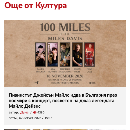
Още от Култура
Пианистът Джейсън Майлс идва в България през
ноември с концерт, посветен на джаз легендата
Майлс Дейвис
автор:
Дума
visibility
4380
петък, 07 Август 2026 /
15:15