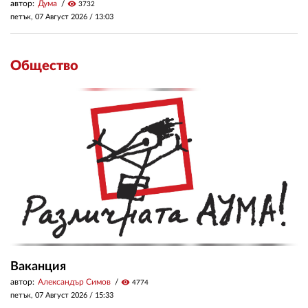
автор:
Дума
visibility
3732
петък, 07 Август 2026 /
13:03
Общество
Ваканция
автор:
Александър Симов
visibility
4774
петък, 07 Август 2026 /
15:33