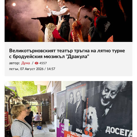
Великотърновският театър тръгна на лятно турне
с бродуейския мюзикъл "Дракула"
автор:
Дума
visibility
4557
петък, 07 Август 2026 /
14:57