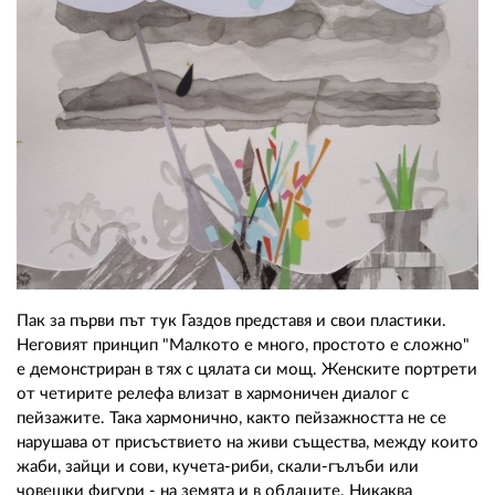
Пак за първи път тук Газдов представя и свои пластики.
Неговият принцип "Малкото е много, простото е сложно"
е демонстриран в тях с цялата си мощ. Женските портрети
от четирите релефа влизат в хармоничен диалог с
пейзажите. Така хармонично, както пейзажността не се
нарушава от присъствието на живи същества, между които
жаби, зайци и сови, кучета-риби, скали-гълъби или
човешки фигури - на земята и в облаците. Никаква