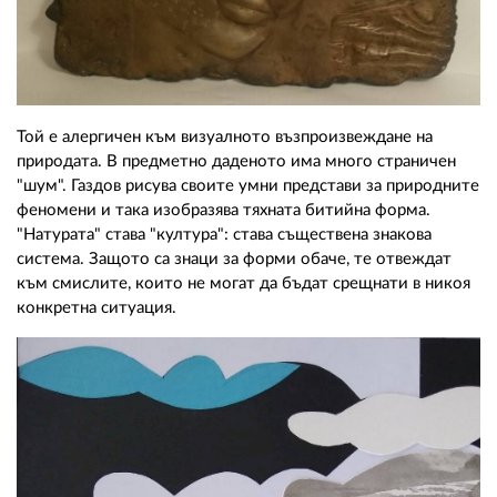
Той е алергичен към визуалното възпроизвеждане на
природата. В предметно даденото има много страничен
"шум". Газдов рисува своите умни представи за природните
феномени и така изобразява тяхната битийна форма.
"Натурата" става "култура": става съществена знакова
система. Защото са знаци за форми обаче, те отвеждат
към смислите, които не могат да бъдат срещнати в никоя
конкретна ситуация.