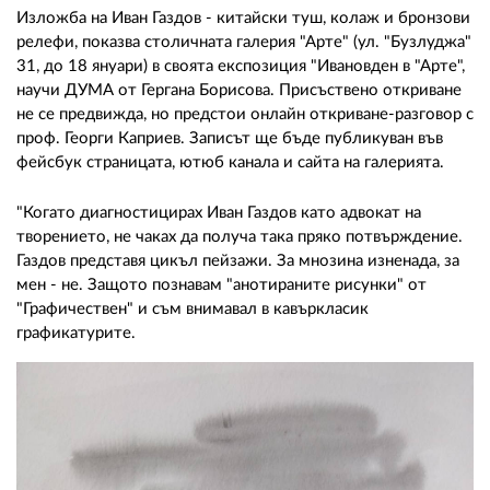
02 975 20 35
Изложба на Иван Газдов - китайски туш, колаж и бронзови
релефи, показва столичната галерия "Арте" (ул. "Бузлуджа"
31, до 18 януари) в своята експозиция "Ивановден в "Арте",
научи ДУМА от Гергана Борисова. Присъствено откриване
не се предвижда, но предстои онлайн откриване-разговор с
проф. Георги Каприев. Записът ще бъде публикуван във
фейсбук страницата, ютюб канала и сайта на галерията.
"Когато диагностицирах Иван Газдов като адвокат на
творението, не чаках да получа така пряко потвърждение.
Газдов представя цикъл пейзажи. За мнозина изненада, за
мен - не. Защото познавам "анотираните рисунки" от
"Графичествен" и съм внимавал в кавъркласик
графикатурите.