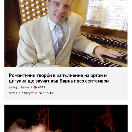
Романтични творби в изпълнение на орган и
цигулка ще звучат във Варна през септември
автор:
Дума
visibility
4743
петък, 07 Август 2026 /
15:15