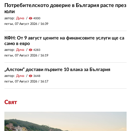
Потребителското доверие в България расте през
юли
автор:
Дума
visibility
4000
петък, 07 Август 2026 /
16:39
КФН: От 9 август цените на финансовите услуги ще са
само в евро
автор:
Дума
visibility
4283
петък, 07 Август 2026 /
16:19
„Алстом“ достави първите 10 влака за България
автор:
Дума
visibility
3648
петък, 07 Август 2026 /
16:17
Свят