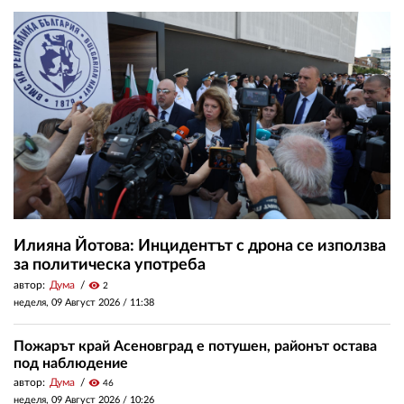
Илияна Йотова: Инцидентът с дрона се използва
за политическа употреба
автор:
Дума
visibility
2
неделя, 09 Август 2026 /
11:38
Пожарът край Асеновград е потушен, районът остава
под наблюдение
автор:
Дума
visibility
46
неделя, 09 Август 2026 /
10:26