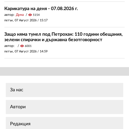
Карикатура на деня - 07.08.2026 г.
автор:
Дума
visibility
5154
петък, 07 Август 2026 /
15:17
Защо няма тунел под Петрохан: 110 години обещания,
зелени спирачки и държавна безотговорност
автор:
visibility
6001
петък, 07 Август 2026 /
14:59
За нас
Автори
Редакция