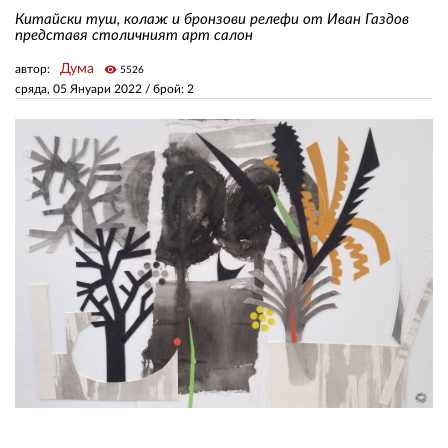
Китайски туш, колаж и бронзови релефи от Иван Газдов
представя столичният арт салон
ЗА НАС
Дума
автор:
visibility
5526
сряда, 05 Януари 2022
/ брой: 2
АВТОРИ
РЕДАКЦИЯ
КОНТАКТИ
РЕКЛАМА
АБОНАМЕНТ
УСЛОВИЯ ЗА ПОЛЗВАНЕ
ПОЛИТИКА ЗА БИСКВИТКИТЕ
ПОЛИТИКАТА ЗА
ПОВЕРИТЕЛНОСТ