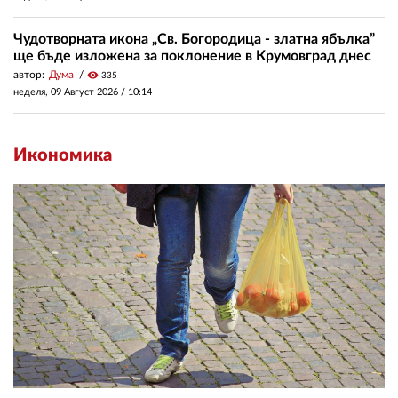
Чудотворната икона „Св. Богородица - златна ябълка”
ще бъде изложена за поклонение в Крумовград днес
автор:
Дума
visibility
335
неделя, 09 Август 2026 /
10:14
Икономика