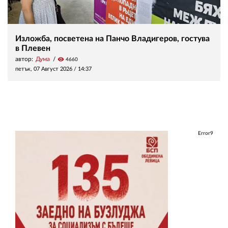
Изложба, посветена на Панчо Владигеров, гостува
в Плевен
автор:
Дума
visibility
4660
петък, 07 Август 2026 /
14:37
Error9