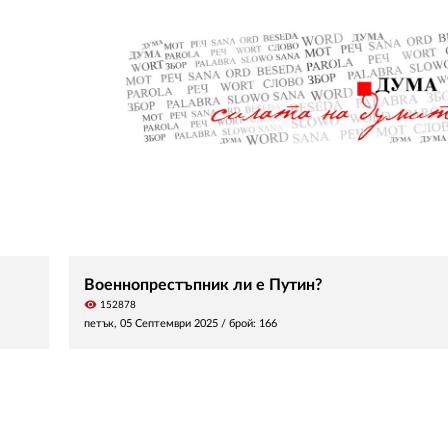
Военнопрестъпник ли е Путин?
visibility
152878
петък, 05 Септември 2025
/ брой: 166