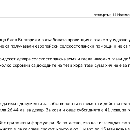
четвъртък, 14 Ноемв
а бях в България и в дълбоката провинция с голямо учудване у
а не са получавали европейски селскостопански помощи и не са
ридесет декара селскостопанска земя и гледа няколко глави до
олко скромни са доходите на тези хора, тази сума хич не е за 
 да имат документи за собствеността на земята и действителн
а 26,44 лв. за декар. За кози и овце субсидията е 41 лева, за 
jncOt с приложени формуляри. За по-лесно, ето как изглеждат фо
ното е да се спази срокът, който е от 1 март до 15 май всяка 