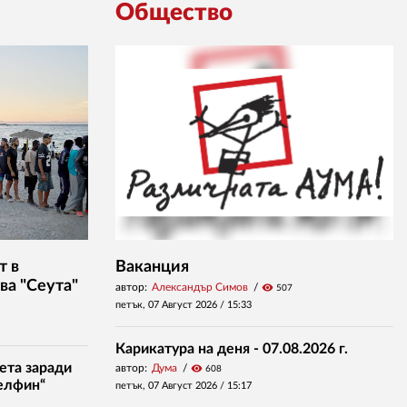
Общество
т в
Ваканция
ва "Сеута"
автор:
Александър Симов
visibility
507
петък, 07 Август 2026 /
15:33
Карикатура на деня - 07.08.2026 г.
ета заради
автор:
Дума
visibility
608
елфин“
петък, 07 Август 2026 /
15:17