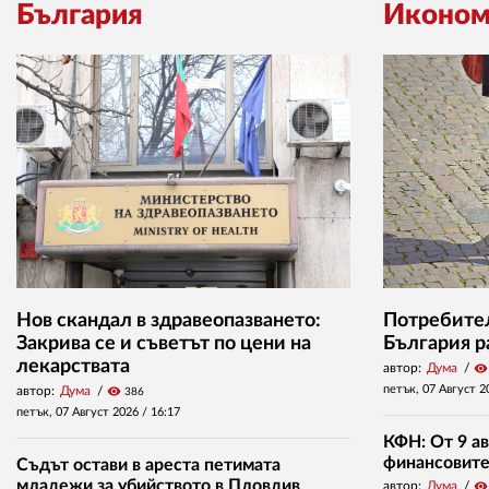
България
Иконом
Нов скандал в здравеопазването:
Потребител
Закрива се и съветът по цени на
България р
лекарствата
автор:
Дума
visibility
петък, 07 Август 2
автор:
Дума
visibility
386
петък, 07 Август 2026 /
16:17
КФН: От 9 ав
финансовите 
Съдът остави в ареста петимата
младежи за убийството в Пловдив
автор:
Дума
visibility