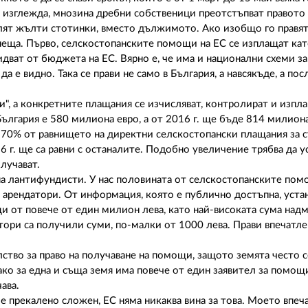
 изглежда, мнозина дребни собственици преотстъпват правото 
лят жълти стотинки, вместо дължимото. Ако изобщо го правят
 неща. Първо, селскостопанските помощи на ЕС се изплащат ка
 идват от бюджета на ЕС. Вярно е, че има и национални схеми з
а е видно. Така се прави не само в България, а навсякъде, а пос
", а конкретните плащания се изчисляват, контролират и изпл
България е 580 милиона евро, а от 2016 г. ще бъде 814 милион
е 70% от равнището на директни селскостопански плащания за 
16 г. ще са равни с останалите. Подобно увеличение трябва да у
лучават.
 на лантифундисти. У нас половината от селскостопанските пом
 арендатори. От информация, която е публично достъпна, устан
 от повече от един милион лева, като най-високата сума над
ори са получили суми, по-малки от 1000 лева. Прави впечатлен
ство за право на получаване на помощи, защото земята често с
ако за една и съща земя има повече от един заявител за помощи
ава.
 е прекалено сложен, ЕС няма никаква вина за това. Моето впеча