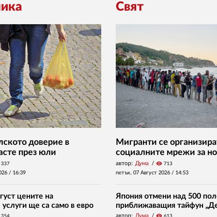
ика
Свят
ското доверие в
Мигранти се организира
асте през юли
социалните мрежи за но
автор:
Дума
visibility
337
713
026 /
16:39
петък, 07 Август 2026 /
14:53
густ цените на
Япония отмени над 500 пол
услуги ще са само в евро
приближаващия тайфун „Д
автор:
Дума
visibility
354
613