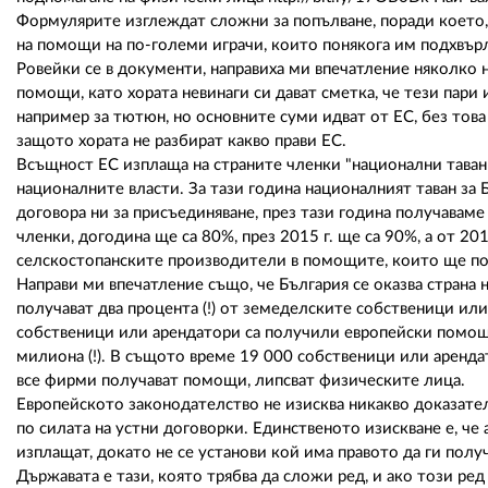
Формулярите изглеждат сложни за попълване, поради което,
на помощи на по-големи играчи, които понякога им подхвър
Ровейки се в документи, направиха ми впечатление няколко
помощи, като хората невинаги си дават сметка, че тези пари
например за тютюн, но основните суми идват от ЕС, без това д
защото хората не разбират какво прави ЕС.
Всъщност ЕС изплаща на страните членки "национални тавани
националните власти. За тази година националният таван за 
договора ни за присъединяване, през тази година получавам
членки, догодина ще са 80%, през 2015 г. ще са 90%, а от 20
селскостопанските производители в помощите, които ще по
Направи ми впечатление също, че България се оказва страна
получават два процента (!) от земеделските собственици или
собственици или арендатори са получили европейски помощи
милиона (!). В същото време 19 000 собственици или арендат
все фирми получават помощи, липсват физическите лица.
Европейското законодателство не изисква никакво доказател
по силата на устни договорки. Единственото изискване е, че 
изплащат, докато не се установи кой има правото да ги получ
Държавата е тази, която трябва да сложи ред, и ако този ред