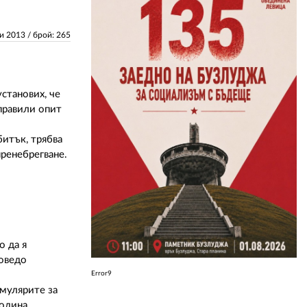
ЗА НАС
ри 2013
/ брой: 265
АВТОРИ
РЕДАКЦИЯ
станових, че
 правили опит
КОНТАКТИ
битък, трябва
РЕКЛАМА
пренебрегване.
АБОНАМЕНТ
УСЛОВИЯ ЗА ПОЛЗВАНЕ
ПОЛИТИКА ЗА БИСКВИТКИТЕ
о да я
ПОЛИТИКАТА ЗА
говедо
ПОВЕРИТЕЛНОСТ
Error9
рмулярите за
година.