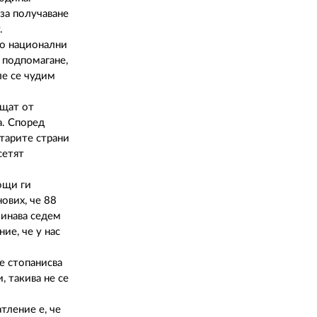
02 975 20 35
за получаване
.
то национални
а подпомагане,
ле се чудим
ащат от
а. Според
старите страни
сетят
ощи ги
ових, че 88
минава седем
ие, че у нас
е стопанисва
, такива не се
тление е, че