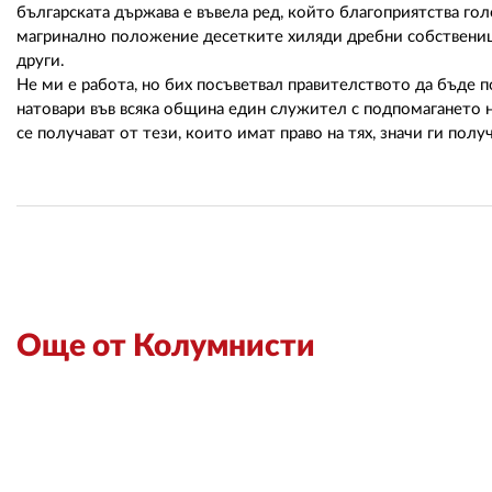
българската държава е въвела ред, който благоприятства го
магринално положение десетките хиляди дребни собственици,
други.
Не ми е работа, но бих посъветвал правителството да бъде по
натовари във всяка община един служител с подпомагането 
се получават от тези, които имат право на тях, значи ги получ
Още от Колумнисти