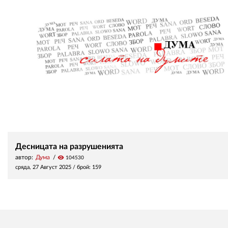
Десницата на разрушенията
автор:
Дума
visibility
104530
сряда, 27 Август 2025
/ брой: 159