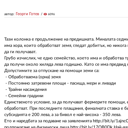
Георги Готев
автор:
visibility
6096
Тази колонка е продължение на предишната. Миналата седмиц
има хора, които обработват земя, гледат добитък, но никог
да ги получават.
Грубо изчислих, че едно семейство, което има и обработва т
да получи около хиляда лева годишно. Като се има предвид к
Допустимите за отпускане на помощи земи са:
- Обработваема (орна) земя
- Постоянно затревени площи - пасища, мери и ливади
- Трайни насаждения
- Семейни градини
Единственото условие, за да получават фермерите помощи, е
обработват. При последните плащания, финалната ставка е бил
субсидията е 200 лева, а за бивол е най-висока - 350 лева.
Ето и наредбата за подаване на заявленията http://bit.ly/1a
подпомагане на физически лица http://bit.ly/17OB0Dk Най-важ