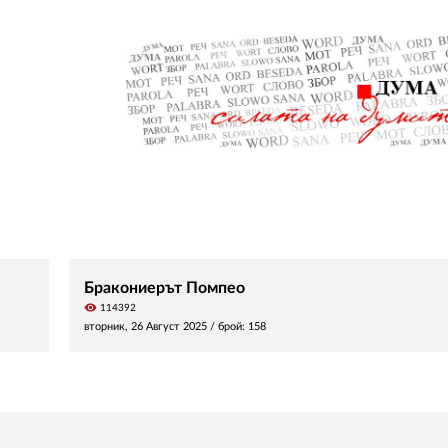
Бракониерът Помпео
visibility
114392
вторник, 26 Август 2025
/ брой: 158