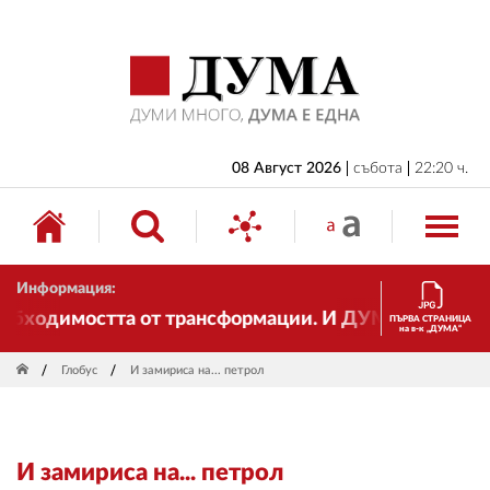
НАЧАЛО
БЪЛГАРИЯ
ИКОНОМИКА
ИЗБОРИ
08 Август 2026
събота
22:20 ч.
СВЯТ
ОБЩЕСТВО
Информация:
КУЛТУРА
бходимостта от трансформации. И ДУМА се променя и
ПЪРВА СТРАНИЦА
на в-к „ДУМА“
ЖИВОТ
Глобус
И замириса на... петрол
СПОРТ
ПРИЛОЖЕНИЯ
И замириса на... петрол
ДРУГИ