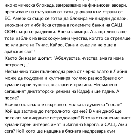
икономическа блокада, замразяване на финансови авоари,
прекъсване на пътувания от тази държава към страни от
ЕС. Америка също се готви да блокира милиарди долари,
вложени от либийска страна в големите банки на САЩ.
ООН също се раздвижи. Впечатляващо. А защо липсваше
този изблик на високохуманни чувства, когато се стреляше
по улиците на Тунис, Кайро, Сана и къде ли не още в
арабския свят?
Както би казал шопът: "Абе,чувства, чувства, ама га нема
петролец..."
Несъмнено тази пълноводна река от черно злато в Либия
може да подхрани и култивира голямо разнообразие от
хуманитарни чувства, възгласи и призиви. Несъмнено
сегашният диктаторски режим на Кадафи ще падне. А
после?
Всичко останало е свързано с малката думичка "после".
Кой ще застане до петролното кранче? В чий джоб ще
потекат милиардите петродолари? В това отношение чист
хуманитарен интерес имат и Западна Европа, и САЩ. Ами
сега? Кой кого ще надцака в бясната надпревара към