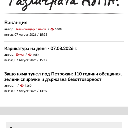
Ваканция
автор:
Александър Симов
visibility
3808
петък, 07 Август 2026 /
15:33
Карикатура на деня - 07.08.2026 г.
автор:
Дума
visibility
4054
петък, 07 Август 2026 /
15:17
Защо няма тунел под Петрохан: 110 години обещания,
зелени спирачки и държавна безотговорност
автор:
visibility
4160
петък, 07 Август 2026 /
14:59