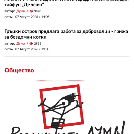
тайфун „Делфин“
автор:
Дума
visibility
3870
петък, 07 Август 2026 /
14:05
Гръцки остров предлага работа за доброволци - грижа
за бездомни котки
автор:
Дума
visibility
2936
петък, 07 Август 2026 /
13:03
Общество