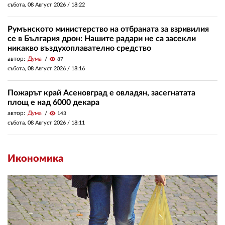
събота, 08 Август 2026 /
18:22
Румънското министерство на отбраната за взривилия
се в България дрон: Нашите радари не са засекли
никакво въздухоплавателно средство
автор:
Дума
visibility
87
събота, 08 Август 2026 /
18:16
Пожарът край Асеновград е овладян, засегнатата
площ е над 6000 декара
автор:
Дума
visibility
143
събота, 08 Август 2026 /
18:11
Икономика