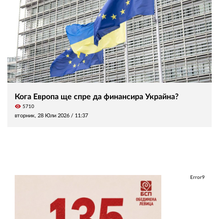
Кога Европа ще спре да финансира Украйна?
visibility
5710
вторник, 28 Юли 2026 /
11:37
Error9