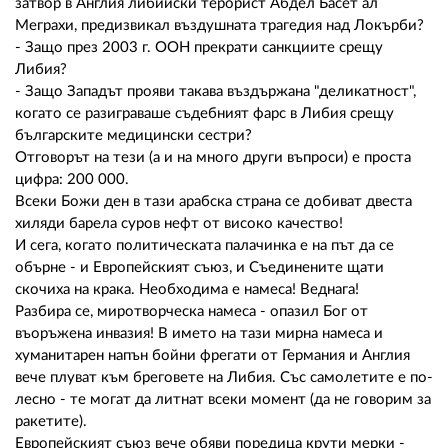
02 975 20 35
затвор в Англия либийски терорист Абдел Басет ал
Меграхи, предизвикал въздушната трагедия над Локърби?
- Защо през 2003 г. ООН прекрати санкциите срещу
Либия?
- Защо Западът прояви такава въздържана "деликатност",
когато се разиграваше съдебният фарс в Либия срещу
българските медицински сестри?
Отговорът на тези (а и на много други въпроси) е проста
цифра: 200 000.
Всеки Божи ден в тази арабска страна се добиват двеста
хиляди барела суров нефт от високо качество!
И сега, когато политическата палачинка е на път да се
обърне - и Европейският съюз, и Съединените щати
скочиха на крака. Необходима е намеса! Веднага!
Разбира се, миротворческа намеса - опазил Бог от
въоръжена инвазия! В името на тази мирна намеса и
хуманитарен напън бойни фрегати от Германия и Англия
вече плуват към бреговете на Либия. Със самолетите е по-
лесно - те могат да литнат всеки момент (да не говорим за
ракетите).
Европейският съюз вече обяви поредица крути мерки -