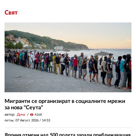
Свят
Мигранти се организират в социалните мрежи
за нова "Сеута"
автор:
Дума
visibility
4268
петък, 07 Август 2026 /
14:53
Япония отмени над 500 полета заради приближаващия