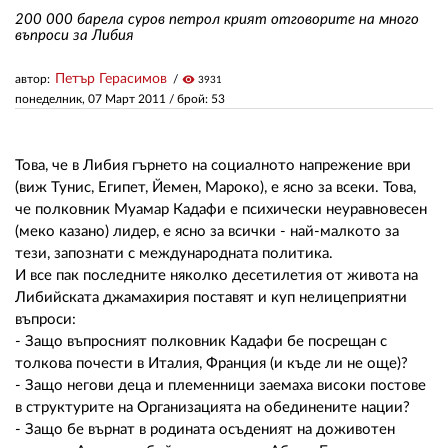
200 000 барела суров петрол крият отговорите на много
въпроси за Либия
ЗА НАС
Петър Герасимов
автор:
visibility
3931
АВТОРИ
понеделник, 07 Март 2011
/ брой: 53
РЕДАКЦИЯ
Това, че в Либия гърнето на социалното напрежение ври
КОНТАКТИ
(виж Тунис, Египет, Йемен, Мароко), е ясно за всеки. Това,
че полковник Муамар Кадафи е психически неуравновесен
РЕКЛАМА
(меко казано) лидер, е ясно за всички - най-малкото за
АБОНАМЕНТ
тези, запознати с международната политика.
И все пак последните няколко десетилетия от живота на
УСЛОВИЯ ЗА ПОЛЗВАНЕ
Либийската джамахирия поставят и куп нелицеприятни
въпроси:
ПОЛИТИКА ЗА БИСКВИТКИТЕ
- Защо въпросният полковник Кадафи бе посрещан с
толкова почести в Италия, Франция (и къде ли не още)?
ПОЛИТИКАТА ЗА
- Защо негови деца и племенници заемаха високи постове
ПОВЕРИТЕЛНОСТ
в структурите на Организацията на обединените нации?
- Защо бе върнат в родината осъденият на доживотен