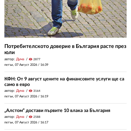
Потребителското доверие в България расте през
юли
автор:
Дума
visibility
2877
петък, 07 Август 2026 /
16:39
КФН: От 9 август цените на финансовите услуги ще са
само в евро
автор:
Дума
visibility
3164
петък, 07 Август 2026 /
16:19
„Алстом“ достави първите 10 влака за България
автор:
Дума
visibility
2588
петък, 07 Август 2026 /
16:17