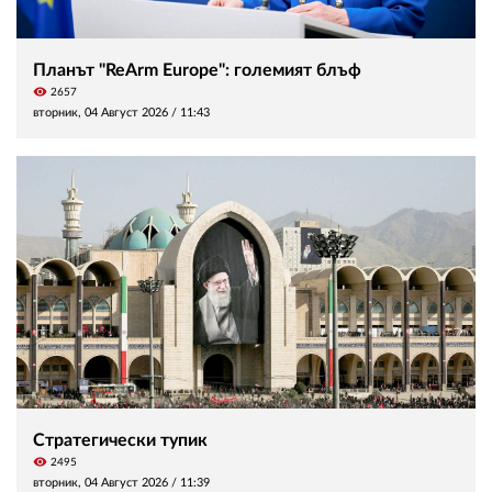
Планът "ReArm Europe": големият блъф
visibility
2657
вторник, 04 Август 2026 /
11:43
Стратегически тупик
visibility
2495
вторник, 04 Август 2026 /
11:39