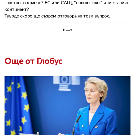
заветното кранче? ЕС или САЩ, "новият свят" или старият
континент?
Твърде скоро ще съзрем отговора на този въпрос.
Error9
Още от Глобус