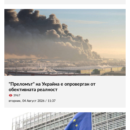
"Преломът" на Украйна е опроверган от
обективната реалност
visibility
3967
вторник, 04 Август 2026 /
11:37