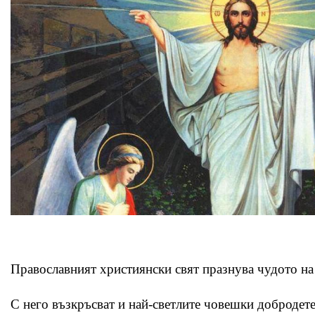
Православният християнски свят празнува чудото на
С него възкръсват и най-светлите човешки добродетел