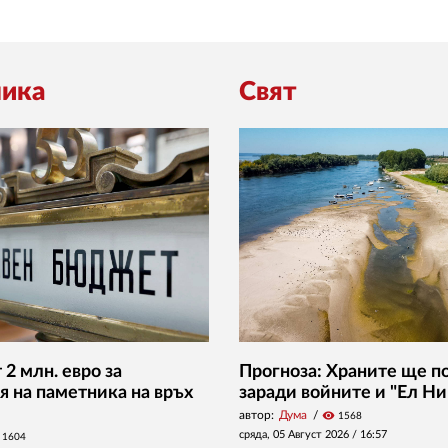
ика
Свят
2 млн. евро за
Прогноза: Храните ще п
я на паметника на връх
заради войните и "Ел Ни
автор:
Дума
visibility
1568
сряда, 05 Август 2026 /
16:57
1604