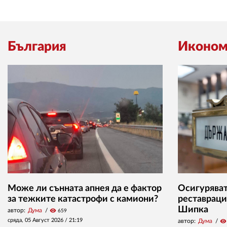
България
Иконом
Може ли сънната апнея да е фактор
Осигуряват 
за тежките катастрофи с камиони?
реставраци
Шипка
автор:
Дума
visibility
659
сряда, 05 Август 2026 /
21:19
автор:
Дума
visibility