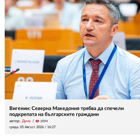
Вигенин: Северна Македония трябва да спечели
подкрепата на българските граждани
автор:
Дума
visibility
2094
сряда, 05 Август 2026 /
16:27