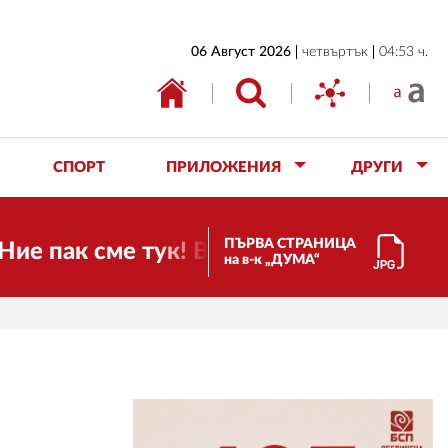
НАЧАЛО
06 Август 2026
четвъртък
04:53 ч.
БЪЛГАРИЯ
ИКОНОМИКА
ИЗБОРИ
СПОРТ
ПРИЛОЖЕНИЯ
ДРУГИ
СВЯТ
ОБЩЕСТВО
ПЪРВА СТРАНИЦА
 сме тук! Времето се променя и налаг
на в-к „ДУМА“
КУЛТУРА
ЖИВОТ
СПОРТ
ПРИЛОЖЕНИЯ
ДРУГИ