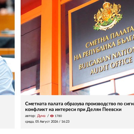
Сметната палата образува производство по сигн
конфликт на интереси при Делян Пеевски
автор:
Дума
visibility
1780
сряда, 05 Август 2026 /
16:23