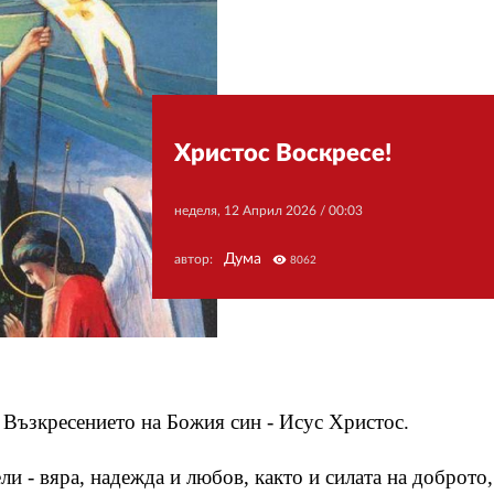
Христос Воскресе!
неделя, 12 Април 2026 /
00:03
Дума
автор:
visibility
8062
 Възкресението на Божия син - Исус Христос.
и - вяра, надежда и любов, както и силата на доброто,