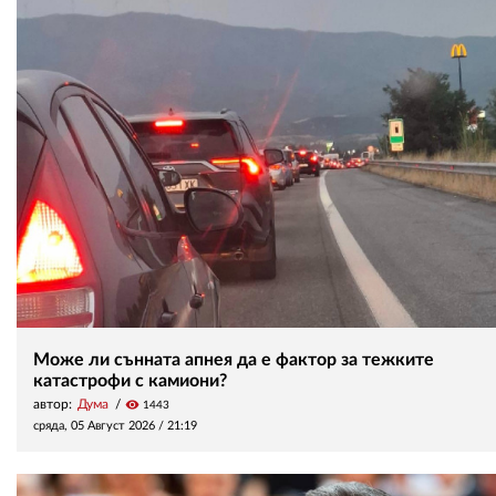
Може ли сънната апнея да е фактор за тежките
катастрофи с камиони?
автор:
Дума
visibility
1443
сряда, 05 Август 2026 /
21:19