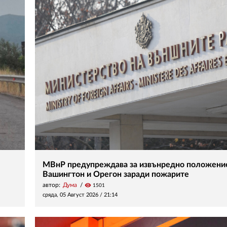
МВнР предупреждава за извънредно положени
Вашингтон и Орегон заради пожарите
автор:
Дума
visibility
1501
сряда, 05 Август 2026 /
21:14