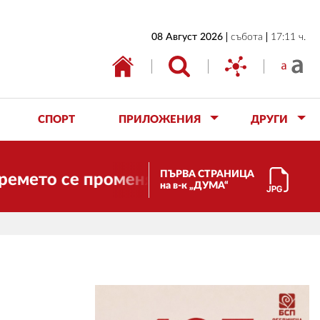
НАЧАЛО
08 Август 2026
събота
17:11 ч.
БЪЛГАРИЯ
ИКОНОМИКА
ИЗБОРИ
СПОРТ
ПРИЛОЖЕНИЯ
ДРУГИ
СВЯТ
ОБЩЕСТВО
ПЪРВА СТРАНИЦА
о се променя и налага необходимостта 
на в-к „ДУМА“
КУЛТУРА
ЖИВОТ
СПОРТ
ПРИЛОЖЕНИЯ
ДРУГИ