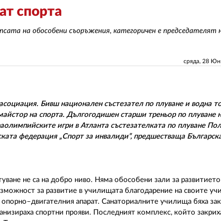
ат спорта
псата на обособени съоръжения, категоричен е председателят 
сряда, 28 Ю
социация. Бивш национален състезател по плуване и водна то
майстор на спорта. Дългогодишен старши треньор по плуване 
араолимпийските игри в Атланта състезателката по плуване По
ската федерация „Спорт за инвалиди”, предшестваща Българск
уване не са на добро ниво. Няма обособени зали за развитието
ъзможност за развитие в училищата благодарение на своите уч
а опорно–двигателния апарат. Санаториалните училища бяха зак
анизираха спортни прояви. Последният комплекс, който закрих