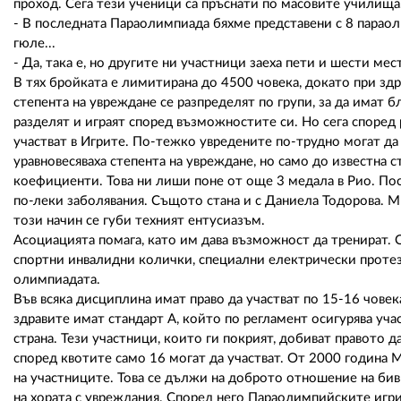
проход. Сега тези ученици са пръснати по масовите училища.
- В последната Параолимпиада бяхме представени с 8 парао
гюле...
- Да, така е, но другите ни участници заеха пети и шести м
В тях бройката е лимитирана до 4500 човека, докато при зд
степента на увреждане се разпределят по групи, за да имат
разделят и играят според възможностите си. Но сега спор
участват в Игрите. По-тежко увредените по-трудно могат д
уравновесяваха степента на увреждане, но само до известна с
коефициенти. Това ни лиши поне от още 3 медала в Рио. Пос
по-леки заболявания. Същото стана и с Даниела Тодорова. М
този начин се губи техният ентусиазъм.
Асоциацията помага, като им дава възможност да тренират.
спортни инвалидни колички, специални електрически протези
олимпиадата.
Във всяка дисциплина имат право да участват по 15-16 човек
здравите имат стандарт А, който по регламент осигурява учас
страна. Тези участници, които ги покрият, добиват правото 
според квотите само 16 могат да участват. От 2000 годин
на участниците. Това се дължи на доброто отношение на б
на хората с увреждания. Според него Параолимпийските игри