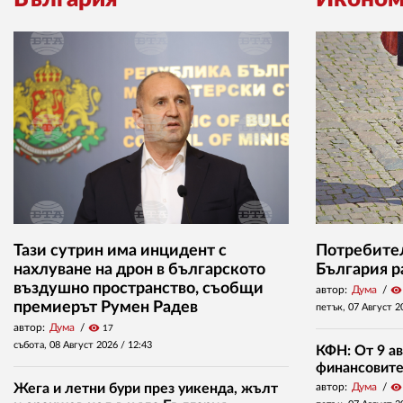
Тази сутрин има инцидент с
Потребител
нахлуване на дрон в българското
България р
въздушно пространство, съобщи
автор:
Дума
visibility
премиерът Румен Радев
петък, 07 Август 2
автор:
Дума
visibility
17
събота, 08 Август 2026 /
12:43
КФН: От 9 ав
финансовите 
Жега и летни бури през уикенда, жълт
автор:
Дума
visibility