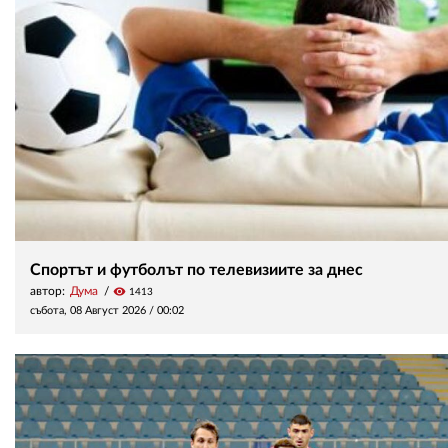
Спортът и футболът по телевизиите за днес
автор:
Дума
visibility
1413
събота, 08 Август 2026 /
00:02