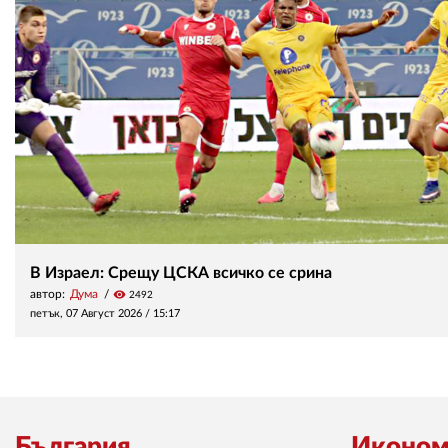
В Израел: Срещу ЦСКА всичко се срина
автор:
Дума
visibility
2492
петък, 07 Август 2026 /
15:17
България
Иконом