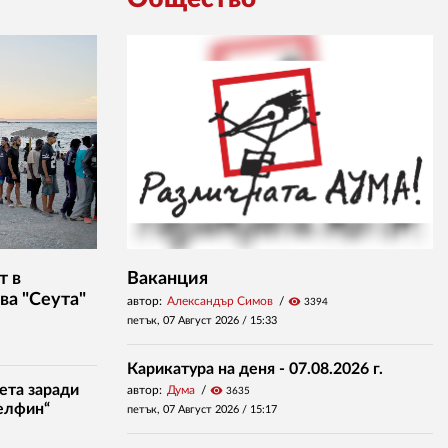
т в
Ваканция
ва "Сеута"
автор:
Александър Симов
visibility
3394
петък, 07 Август 2026 /
15:33
Карикатура на деня - 07.08.2026 г.
ета заради
автор:
Дума
visibility
3635
елфин“
петък, 07 Август 2026 /
15:17