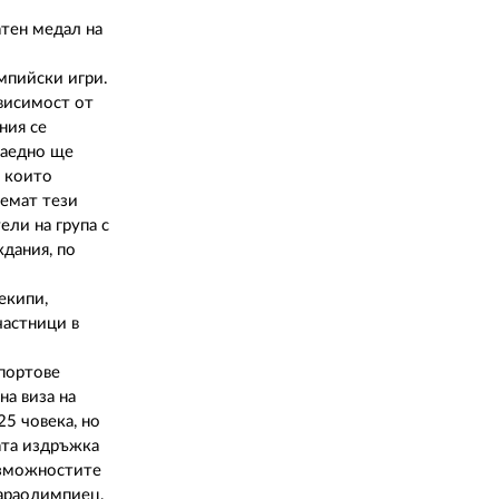
02 975 20 35
атен медал на
импийски игри.
ависимост от
ния се
заедно ще
, които
иемат тези
ели на група с
дания, по
екипи,
частници в
спортове
на виза на
25 човека, но
ата издръжка
ъзможностите
параолимпиец,