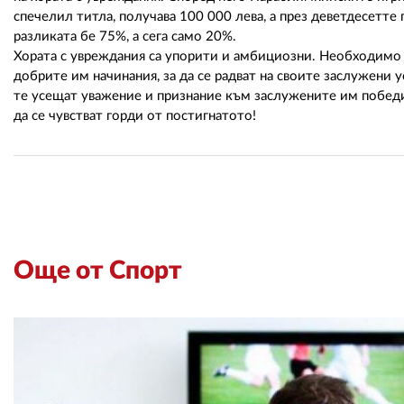
спечелил титла, получава 100 000 лева, а през деветдесетт
разликата бе 75%, а сега само 20%.
Хората с увреждания са упорити и амбициозни. Необходимо 
добрите им начинания, за да се радват на своите заслужени 
те усещат уважение и признание към заслужените им победи
да се чувстват горди от постигнатото!
Още от Спорт