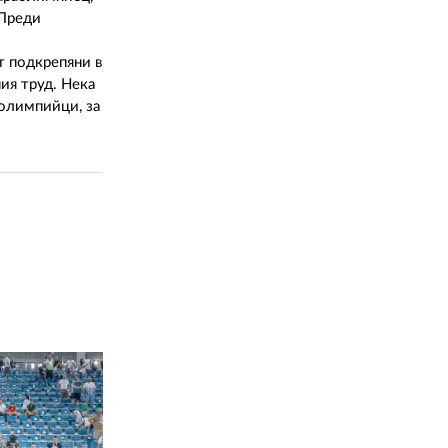
 Преди
т подкрепяни в
ия труд. Нека
 олимпийци, за