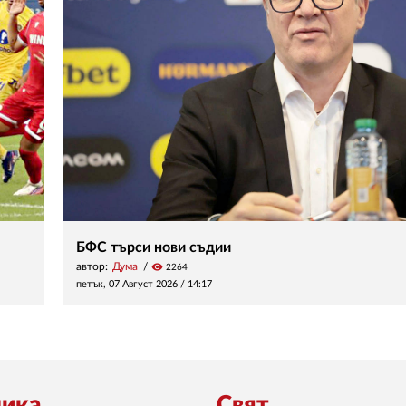
БФС търси нови съдии
автор:
Дума
visibility
2264
петък, 07 Август 2026 /
14:17
ика
Свят