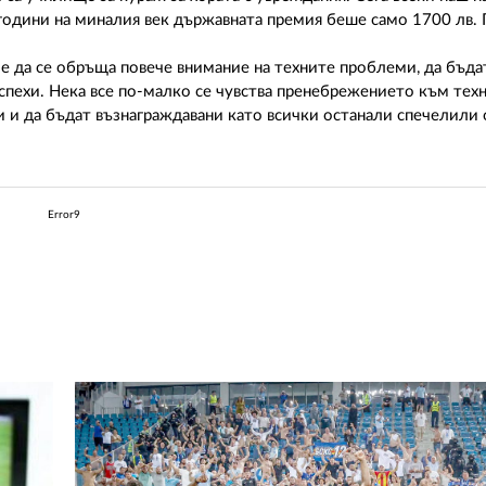
е години на миналия век държавната премия беше само 1700 лв.
е да се обръща повече внимание на техните проблеми, да бъда
успехи. Нека все по-малко се чувства пренебрежението към техн
 и да бъдат възнаграждавани като всички останали спечелили
Error9