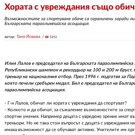
Хората с увреждания също обич
Възможностите за спортуване обаче са ограничени заради ли
Българската параолимпийска асоциация
Таня Йовева
автор:
visibility
5252
Илия Лалов е председател на Българската параолимпийска а
Републикански шампион и рекордьор на 100 и 200 м бруст, 
треньор на националния отбор. През 1996 г. подготвя за П
която печели сребърен медал. Бил е председател на Българ
параолимпийска асоциация.
- Г-н Лалов, обичат ли хората с увреждания да спортуват?
- Колкото и да обичат, за съжаление възможностите за спорт
спортни умения. Например децата с увредено зрение имат в
треньори. Но не така стои въпросът с децата с увреждания н
имаха възможност да се обучават активно. Учителите им орг