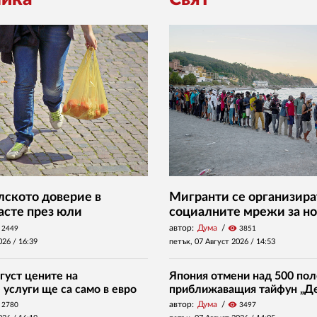
ското доверие в
Мигранти се организира
асте през юли
социалните мрежи за но
автор:
Дума
visibility
2449
3851
026 /
16:39
петък, 07 Август 2026 /
14:53
густ цените на
Япония отмени над 500 пол
услуги ще са само в евро
приближаващия тайфун „Д
автор:
Дума
visibility
2780
3497