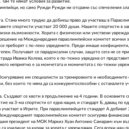
 Там те нямат условия за развитие.
лимпийци, но само Ружди Ружди ни отсрами със спечеления зл
еста. Стана много трудно да добиеш право да участваш в Параол
равите спортисти участват 20 000 души. Нашите спортисти в з
 близки възможности. Хората с физически или умствени уврежда
ед решение на Международния параолимпийски комитет всички 
а се преборят с по-леко увредените. Преди имаше коефициенти
тепен. Получават се парадоксални случаи, защото сега не се пр
трада Иванка Колева, която е по-тежко увредена от представит
ного неприятно е за момчетата и момичетата с по-тежки увреж
 Осигуряваме им специалисти за тренировките и необходимите 
, без които те няма да са конкурентоспособни с останалите у
а. Създават се квоти в продължение на 4 години. В основните 
тие на 3-ма спортисти от една нация, и стандарт Б, даващ по ед
да участват в Игрите. При параолимпийците стандарт А добиват 
а Международният параолимпийски комитет осигурява финансов
ившия президент на МОК Маркиз Хуан Антонио Самаранч към в
 са училище за кураж за хората с увреждания. Сега всеки наш 