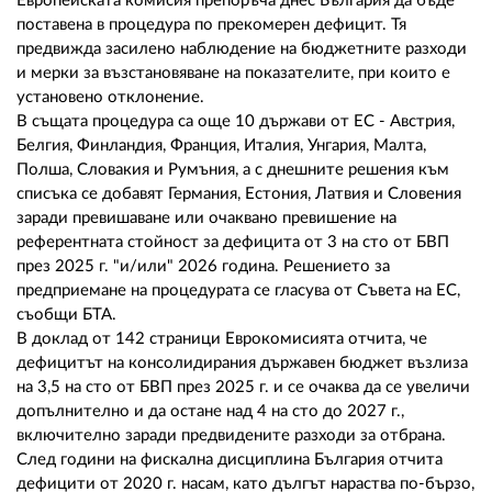
02 975 20 35
Европейската комисия препоръча днес България да бъде
поставена в процедура по прекомерен дефицит. Тя
предвижда засилено наблюдение на бюджетните разходи
и мерки за възстановяване на показателите, при които е
установено отклонение.
В същата процедура са още 10 държави от ЕС - Австрия,
Белгия, Финландия, Франция, Италия, Унгария, Малта,
Полша, Словакия и Румъния, а с днешните решения към
списъка се добавят Германия, Естония, Латвия и Словения
заради превишаване или очаквано превишение на
референтната стойност за дефицита от 3 на сто от БВП
през 2025 г. "и/или" 2026 година. Решението за
предприемане на процедурата се гласува от Съвета на ЕС,
съобщи БТА.
В доклад от 142 страници Еврокомисията отчита, че
дефицитът на консолидирания държавен бюджет възлиза
на 3,5 на сто от БВП през 2025 г. и се очаква да се увеличи
допълнително и да остане над 4 на сто до 2027 г.,
включително заради предвидените разходи за отбрана.
След години на фискална дисциплина България отчита
дефицити от 2020 г. насам, като дългът нараства по-бързо,