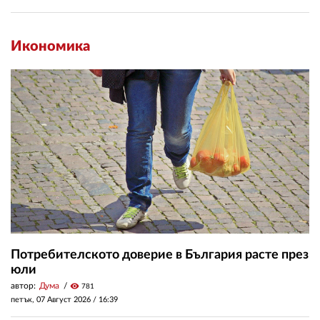
Икономика
Потребителското доверие в България расте през
юли
автор:
Дума
visibility
781
петък, 07 Август 2026 /
16:39