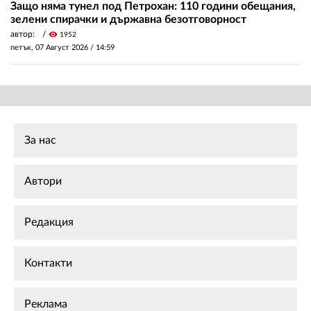
Защо няма тунел под Петрохан: 110 години обещания,
зелени спирачки и държавна безотговорност
автор:
visibility
1952
петък, 07 Август 2026 /
14:59
За нас
Автори
Редакция
Контакти
Реклама