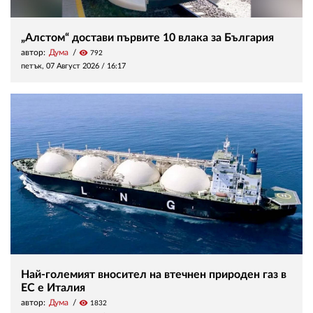
„Алстом“ достави първите 10 влака за България
автор:
Дума
visibility
792
петък, 07 Август 2026 /
16:17
Най-големият вносител на втечнен природен газ в
ЕС е Италия
автор:
Дума
visibility
1832