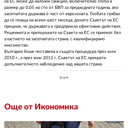
на ЕС може да наложи санкции, включително глоба в
размер до 0,05 на сто от БВП за предходната година, ако
засегнатата държава е част от еврозоната. Глобата трябва
да се плаща на всеки шест месеца, докато Съветът на ЕС
прецени, че държавата е предприела ефективни действия.
Решенията и препоръките на Съвета на ЕС се приемат без
участието на засегнатата страна, с квалифицирано
мнозинство.
България беше поставена в същата процедура през юли
2010 г., а през юни 2012 г. Съветът на ЕС прекрати
допълнителното наблюдение над нашата страна.
Error9
Още от Икономика