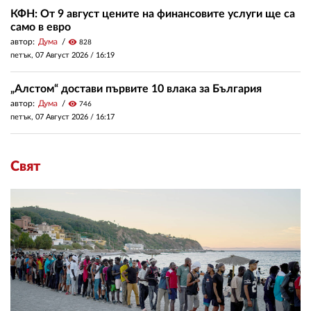
КФН: От 9 август цените на финансовите услуги ще са
само в евро
автор:
Дума
visibility
828
петък, 07 Август 2026 /
16:19
„Алстом“ достави първите 10 влака за България
автор:
Дума
visibility
746
петък, 07 Август 2026 /
16:17
Свят