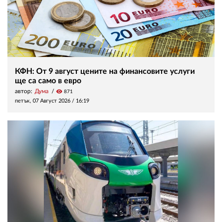
КФН: От 9 август цените на финансовите услуги
ще са само в евро
автор:
Дума
visibility
871
петък, 07 Август 2026 /
16:19