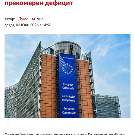
прекомерен дефицит
ЗА НАС
Дума
автор:
visibility
7896
сряда, 03 Юни 2026 /
14:56
АВТОРИ
РЕДАКЦИЯ
КОНТАКТИ
РЕКЛАМА
АБОНАМЕНТ
УСЛОВИЯ ЗА ПОЛЗВАНЕ
ПОЛИТИКА ЗА БИСКВИТКИТЕ
ПОЛИТИКАТА ЗА
ПОВЕРИТЕЛНОСТ