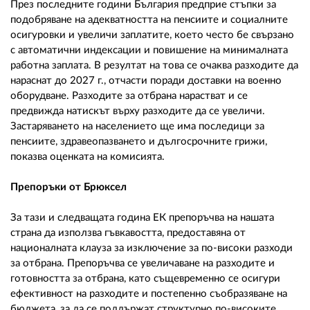
През последните години България предприе стъпки за
подобряване на адекватността на пенсиите и социалните
осигуровки и увеличи заплатите, което често бе свързано
с автоматични индексации и повишение на минималната
работна заплата. В резултат на това се очаква разходите да
нараснат до 2027 г., отчасти поради доставки на военно
оборудване. Разходите за отбрана нарастват и се
предвижда натискът върху разходите да се увеличи.
Застаряването на населението ще има последици за
пенсиите, здравеопазването и дългосрочните грижи,
показва оценката на комисията.
Препоръки от Брюксел
За тази и следващата година ЕК препоръчва на нашата
страна да използва гъвкавостта, предоставяна от
националната клауза за изключение за по-високи разходи
за отбрана. Препоръчва се увеличаване на разходите и
готовността за отбрана, като същевременно се осигури
ефективност на разходите и постепенно съобразяване на
бюджета, за да се поддържат структурно по-високите