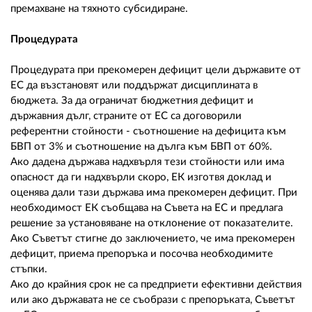
премахване на тяхното субсидиране.
Процедурата
Процедурата при прекомерен дефицит цели държавите от
ЕС да възстановят или поддържат дисциплината в
бюджета. За да ограничат бюджетния дефицит и
държавния дълг, страните от ЕС са договорили
референтни стойности - съотношение на дефицита към
БВП от 3% и съотношение на дълга към БВП от 60%.
Ако дадена държава надхвърля тези стойности или има
опасност да ги надхвърли скоро, ЕК изготвя доклад и
оценява дали тази държава има прекомерен дефицит. При
необходимост ЕК съобщава на Съвета на ЕС и предлага
решение за установяване на отклонение от показателите.
Ако Съветът стигне до заключението, че има прекомерен
дефицит, приема препоръка и посочва необходимите
стъпки.
Ако до крайния срок не са предприети ефективни действия
или ако държавата не се съобрази с препоръката, Съветът