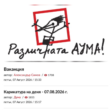
Ваканция
автор:
Александър Симов
visibility
1708
петък, 07 Август 2026 /
15:33
Карикатура на деня - 07.08.2026 г.
автор:
Дума
visibility
1855
петък, 07 Август 2026 /
15:17