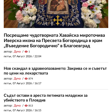
Посрещаме чудотворната Хавайска мироточива
Иверска икона на Пресвета Богородица в храм
„Въведение Богородично“ в Благоевград
автор:
Дума
visibility
1
петък, 07 Август 2026 /
22:04
Нов скандал в здравеопазването: Закрива се и съветът
по цени на лекарствата
автор:
Дума
visibility
874
петък, 07 Август 2026 /
16:17
Съдът остави в ареста петимата младежи за
убийството в Пловдив
автор:
Дума
visibility
813
петък, 07 Август 2026 /
16:15