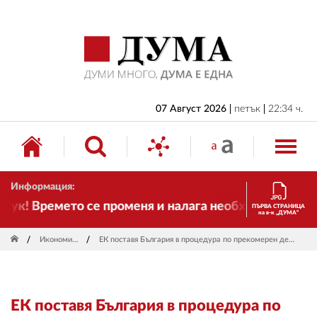
НАЧАЛО
БЪЛГАРИЯ
ИКОНОМИКА
ИЗБОРИ
07 Август 2026
петък
22:34 ч.
СВЯТ
ОБЩЕСТВО
Информация:
КУЛТУРА
ук! Времето се променя и налага необходимостта от 
ПЪРВА СТРАНИЦА
на в-к „ДУМА“
ЖИВОТ
Икономика
ЕК поставя България в процедура по прекомерен дефицит
СПОРТ
ПРИЛОЖЕНИЯ
ЕК поставя България в процедура по
ДРУГИ