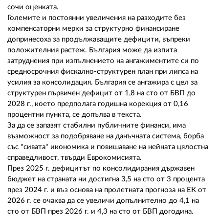
сочи оценката.
Големите и постоянни увеличения на разходите без
компенсаторни мерки за структурно финансиране
допринесоха за продължаващите дефицити, въпреки
положителния растеж. България може да изпита
затруднения при изпълнението на ангажиментите си по
средносрочния фискално-структурен план при липса на
усилия за консолидация. България се ангажира с цел за
структурен първичен дефицит от 1,8 на сто от БВП до
2028 г., което предполага годишна корекция от 0,16
процентни пункта, се допълва в текста.
За да се запазят стабилни публичните финанси, има
възможност за подобряване на данъчната система, борба
със "сивата" икономика и повишаване на нейната цялостна
справедливост, твърди Еврокомисията.
През 2025 г. дефицитът по консолидирания държавен
бюджет на страната ни достигна 3,5 на сто от 3 процента
през 2024 г. и въз основа на пролетната прогноза на ЕК от
2026 г. се очаква да се увеличи допълнително до 4,1 на
сто от БВП през 2026 г. и 4,3 на сто от БВП догодина.