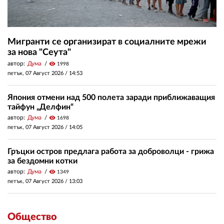
Мигранти се организират в социалните мрежи
за нова "Сеута"
автор:
Дума
visibility
1998
петък, 07 Август 2026 /
14:53
Япония отмени над 500 полета заради приближаващия
тайфун „Делфин“
автор:
Дума
visibility
1698
петък, 07 Август 2026 /
14:05
Гръцки остров предлага работа за доброволци - грижа
за бездомни котки
автор:
Дума
visibility
1349
петък, 07 Август 2026 /
13:03
Общество