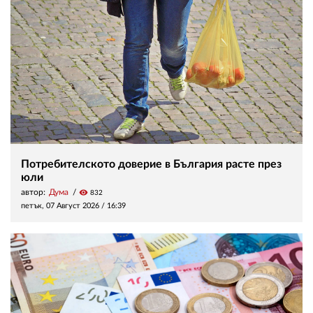
Потребителското доверие в България расте през
юли
автор:
Дума
visibility
832
петък, 07 Август 2026 /
16:39