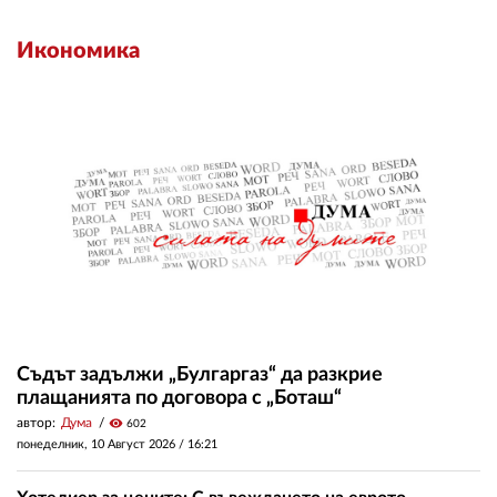
Икономика
Съдът задължи „Булгаргаз“ да разкрие
плащанията по договора с „Боташ“
автор:
Дума
visibility
602
понеделник, 10 Август 2026 /
16:21