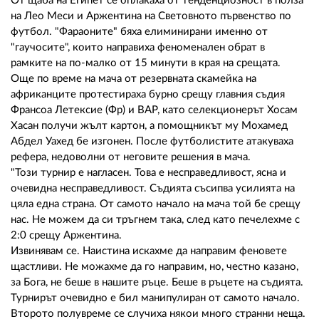
02 975 20 35
От щаба на Египет се оплакаха от тенденциозност в полза
на Лео Меси и Аржентина на Световното първенство по
футбол. "Фараоните" бяха елиминирани именно от
"гаучосите", които направиха феноменален обрат в
рамките на по-малко от 15 минути в края на срещата.
Още по време на мача от резервната скамейка на
африканците протестираха бурно срещу главния съдия
Франсоа Летексие (Фр) и ВАР, като селекционерът Хосам
Хасан получи жълт картон, а помощникът му Мохамед
Абдел Уахед бе изгонен. После футболистите атакуваха
рефера, недоволни от неговите решения в мача.
"Този турнир е нагласен. Това е несправедливост, ясна и
очевидна несправедливост. Съдията съсипва усилията на
цяла една страна. От самото начало на мача той бе срещу
нас. Не можем да си тръгнем така, след като печелехме с
2:0 срещу Аржентина.
Извинявам се. Наистина искахме да направим феновете
щастливи. Не можахме да го направим, но, честно казано,
за Бога, не беше в нашите ръце. Беше в ръцете на съдията.
Турнирът очевидно е бил манипулиран от самото начало.
Второто полувреме се случиха някои много странни неща.