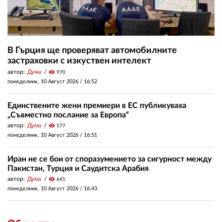
В Гърция ще проверяват автомобилните
застраховки с изкуствен интелект
автор:
Дума
visibility
970
понеделник, 10 Август 2026 /
16:52
Единствените жени премиери в ЕС публикуваха
„Съвместно послание за Европа“
автор:
Дума
visibility
577
понеделник, 10 Август 2026 /
16:51
Иран не се бои от споразумението за сигурност между
Пакистан, Турция и Саудитска Арабия
автор:
Дума
visibility
645
понеделник, 10 Август 2026 /
16:43