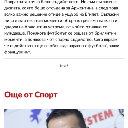
Повратната точка беше съдийството. Не съм съгласен с
дузпата, която беше отсъдена за Аржентина, а след това
всяко важно решение отиде в ущърб на Египет. Съгласни
ли сте или не, тези моменти обърнаха ритъма на мача и
дадоха на Аржентина устрема, от който отчаяно се
нуждаеше. Понякога футболът се решава от брилянтни
моменти, а понякога - от спорно съдийство. Сега вярвам,
че съдийството ще се обсъжда наравно с футбола", заяви
французинът.
Error9
Още от Спорт