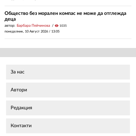
Общество без морален компас не може да отглежда
деца
автор:
Барбара Пейчинова
visibility
1035
понеделник, 10 Август 2026 /
13:05
За нас
Автори
Редакция
Контакти