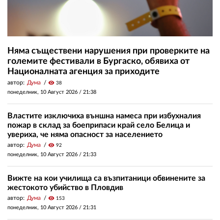
Няма съществени нарушения при проверките на
големите фестивали в Бургаско, обявиха от
Националната агенция за приходите
автор:
Дума
visibility
38
понеделник, 10 Август 2026 /
21:38
Властите изключиха външна намеса при избухналия
пожар в склад за боеприпаси край село Белица и
увериха, че няма опасност за населението
автор:
Дума
visibility
92
понеделник, 10 Август 2026 /
21:33
Вижте на кои училища са възпитаници обвинените за
жестокото убийство в Пловдив
автор:
Дума
visibility
153
понеделник, 10 Август 2026 /
21:31