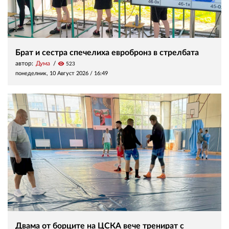
Брат и сестра спечелиха евробронз в стрелбата
автор:
Дума
visibility
523
понеделник, 10 Август 2026 /
16:49
Двама от борците на ЦСКА вече тренират с