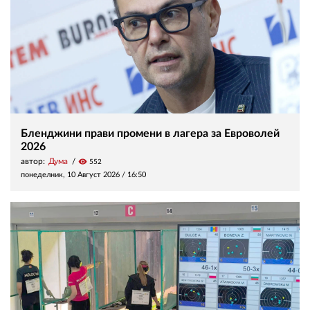
Бленджини прави промени в лагера за Евроволей
2026
автор:
Дума
visibility
552
понеделник, 10 Август 2026 /
16:50