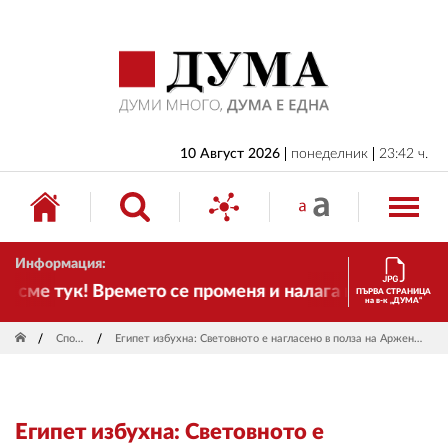
НАЧАЛО
БЪЛГАРИЯ
ИКОНОМИКА
ИЗБОРИ
10 Август 2026
понеделник
23:42 ч.
СВЯТ
ОБЩЕСТВО
Информация:
КУЛТУРА
сме тук! Времето се променя и налага необходимостт
ПЪРВА СТРАНИЦА
на в-к „ДУМА“
ЖИВОТ
Спорт
Египет избухна: Световното е нагласено в полза на Аржентина
СПОРТ
ПРИЛОЖЕНИЯ
Египет избухна: Световното е
ДРУГИ