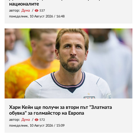
националите
автор:
Дума
visibility
537
понеделник, 10 Август 2026 /
16:48
Хари Кейн ще получи за втори път "Златната
обувка" за голмайстор на Европа
автор:
Дума
visibility
572
понеделник, 10 Август 2026 /
15:09