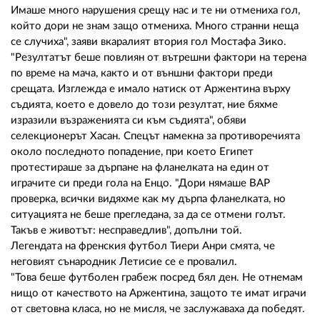
Имаше много нарушения срещу нас и те ни отмениха гол,
който дори не знам защо отмениха. Много странни неща
се случиха", заяви вкаралият втория гол Мостафа Зико.
"Резултатът беше повлиян от вътрешни фактори на терена
по време на мача, както и от външни фактори преди
срещата. Изглежда е имало натиск от Аржентина върху
съдията, което е довело до този резултат, ние бяхме
изразили възраженията си към съдията", обяви
селекционерът Хасан. Спецът намекна за противоречията
около последното попадение, при което Египет
протестираше за дърпане на фланелката на един от
играчите си преди гола на Енцо. "Дори нямаше ВАР
проверка, всички видяхме как му дърпа фланелката, но
ситуацията не беше прегледана, за да се отмени голът.
Такъв е животът: несправедлив", допълни той.
Легендата на френския футбол Тиери Анри смята, че
неговият сънародник Летисие се е провалил.
"Това беше футболен грабеж посред бял ден. Не отнемам
нищо от качеството на Аржентина, защото те имат играчи
от световна класа, но не мисля, че заслужаваха да победят.