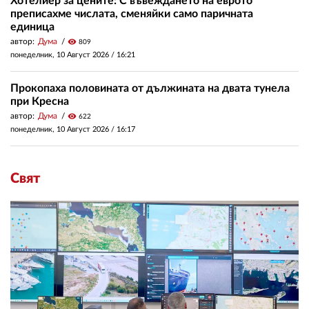
Хотелиер за цените: С въвеждането на еврото
преписахме числата, сменяйки само паричната
единица
автор:
Дума
visibility
809
понеделник, 10 Август 2026 /
16:21
Прокопаха половината от дължината на двата тунела
при Кресна
автор:
Дума
visibility
622
понеделник, 10 Август 2026 /
16:17
Свят