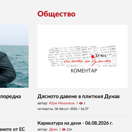
Общество
 поредна
Дясното давене в плиткия Дунав
автор:
Юри Михалков
visibility
1
четвъртък, 06 Август 2026 /
16:37
Карикатура на деня - 06.08.2026 г.
аните от ЕС
автор:
Дума
visibility
224