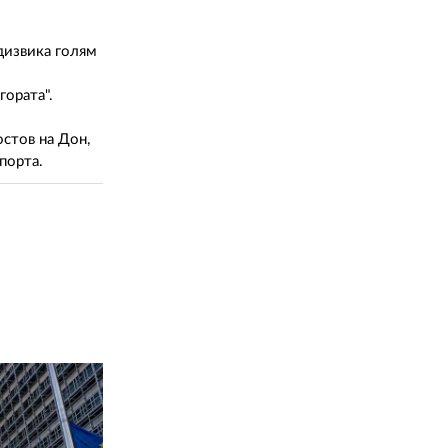
02 975 20 35
едизвика голям
гората".
остов на Дон,
порта.