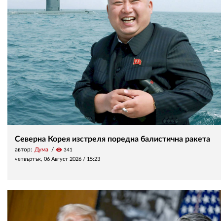
Северна Корея изстреля поредна балистична ракета
автор:
Дума
visibility
341
четвъртък, 06 Август 2026 /
15:23