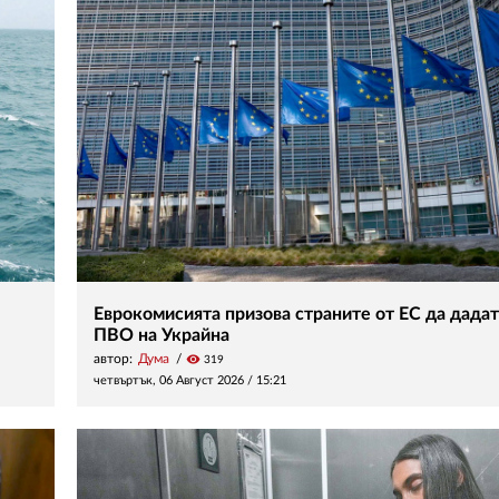
Еврокомисията призова страните от ЕС да дадат
ПВО на Украйна
автор:
Дума
visibility
319
четвъртък, 06 Август 2026 /
15:21