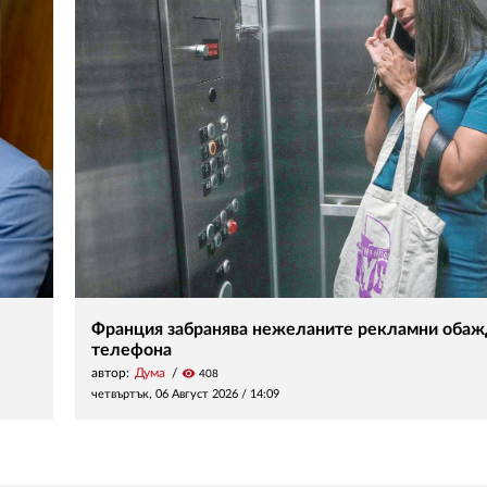
Франция забранява нежеланите рекламни обаж
телефона
автор:
Дума
visibility
408
четвъртък, 06 Август 2026 /
14:09