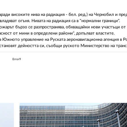
заради високите нива на радиация - бел. ред.) на Чернобил и пр
адяват огъня. Нивата на радиация са в "нормални граници".
ожарът бързо се разпространява, обхващайки нови участъци от 
асност от мини в определени райони", допълват властите.
на Южното управление на Руската аеронавигационна агенция в Р
становят дейността си, съобщи руското Министерство на транс
Error9