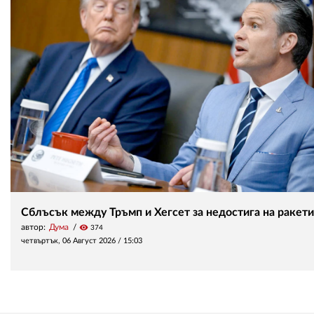
Сблъсък между Тръмп и Хегсет за недостига на ракети
автор:
Дума
visibility
374
четвъртък, 06 Август 2026 /
15:03