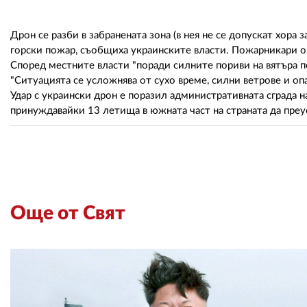
Дрон се разби в забранената зона (в нея не се допускат хора 
горски пожар, съобщиха украинските власти. Пожарникари овл
Според местните власти "поради силните пориви на вятъра п
"Ситуацията се усложнява от сухо време, силни ветрове и оп
Удар с украински дрон е поразил административната сграда 
принуждавайки 13 летища в южната част на страната да преу
Още от Свят