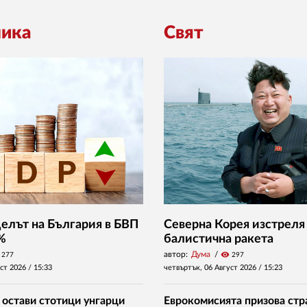
ика
Свят
Делът на България в БВП
Северна Корея изстреля
 %
балистична ракета
автор:
Дума
visibility
277
297
уст 2026 /
15:33
четвъртък, 06 Август 2026 /
15:23
 остави стотици унгарци
Еврокомисията призова стр