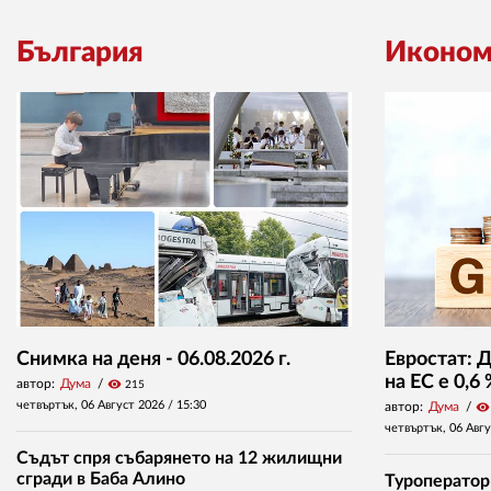
България
Иконом
Снимка на деня - 06.08.2026 г.
Евростат: 
на ЕС е 0,6
автор:
Дума
visibility
215
четвъртък, 06 Август 2026 /
15:30
автор:
Дума
visibility
четвъртък, 06 Авг
Съдът спря събарянето на 12 жилищни
сгради в Баба Алино
Туроператор