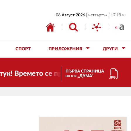
НАЧАЛО
06 Август 2026
четвъртък
17:18 ч.
БЪЛГАРИЯ
ИКОНОМИКА
ИЗБОРИ
СПОРТ
ПРИЛОЖЕНИЯ
ДРУГИ
СВЯТ
ОБЩЕСТВО
ПЪРВА СТРАНИЦА
ремето се променя и налага необходимо
на в-к „ДУМА“
КУЛТУРА
ЖИВОТ
СПОРТ
ПРИЛОЖЕНИЯ
ДРУГИ