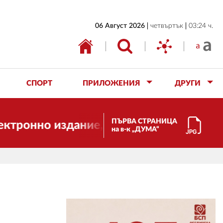
НАЧАЛО
06 Август 2026
четвъртък
03:24 ч.
БЪЛГАРИЯ
ИКОНОМИКА
ИЗБОРИ
СПОРТ
ПРИЛОЖЕНИЯ
ДРУГИ
СВЯТ
ОБЩЕСТВО
ПЪРВА СТРАНИЦА
о издание, но ще продължи да работи з
на в-к „ДУМА“
КУЛТУРА
ЖИВОТ
СПОРТ
ПРИЛОЖЕНИЯ
ДРУГИ