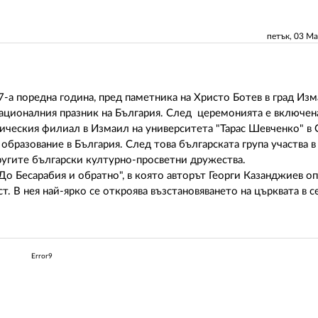
петък, 03 М
7-а поредна година, пред паметника на Христо Ботев в град Изм
 националния празник на България. След церемонията е включен
ическия филиал в Измаил на университета "Тарас Шевченко" в 
образование в България. След това българската група участва в
ругите български културно-просветни дружества.
До Бесарабия и обратно", в която авторът Георги Казанджиев оп
 В нея най-ярко се откроява възстановяването на църквата в с
Error9