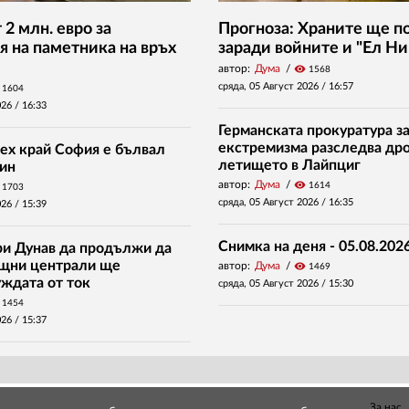
2 млн. евро за
Прогноза: Храните ще п
я на паметника на връх
заради войните и "Ел Ни
автор:
Дума
visibility
1568
сряда, 05 Август 2026 /
16:57
1604
026 /
16:33
Германската прокуратура за
екстремизма разследва дро
ех край София е бълвал
летището в Лайпциг
ин
автор:
Дума
visibility
1614
1703
сряда, 05 Август 2026 /
16:35
026 /
15:39
Снимка на деня - 05.08.2026
ри Дунав да продължи да
ищни централи ще
автор:
Дума
visibility
1469
уждата от ток
сряда, 05 Август 2026 /
15:30
1454
026 /
15:37
За нас