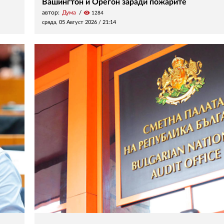
Вашингтон и Орегон заради пожарите
автор:
Дума
visibility
1284
сряда, 05 Август 2026 /
21:14