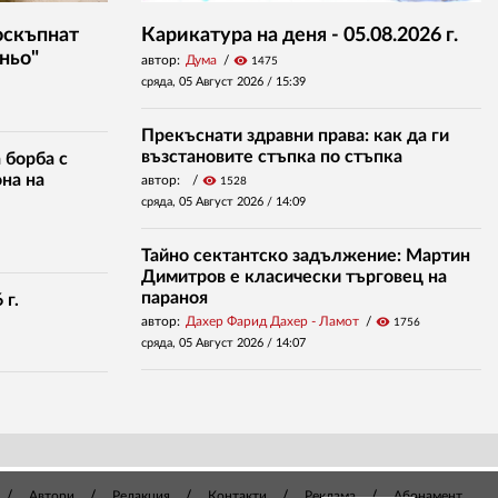
оскъпнат
Карикатура на деня - 05.08.2026 г.
ньо"
автор:
Дума
visibility
1475
сряда, 05 Август 2026 /
15:39
Прекъснати здравни права: как да ги
възстановите стъпка по стъпка
 борба с
на на
автор:
visibility
1528
сряда, 05 Август 2026 /
14:09
Тайно сектантско задължение: Мартин
Димитров е класически търговец на
параноя
 г.
автор:
Дахер Фарид Дахер - Ламот
visibility
1756
сряда, 05 Август 2026 /
14:07
Автори
Редакция
Контакти
Реклама
Абонамент