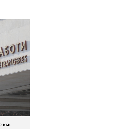
02 975 20 35
е във