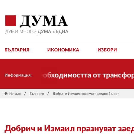
БЪЛГАРИЯ
ИКОНОМИКА
ИЗБОРИ
лага необходимостта от трансформации
Информация:
Начало
България
Добрич и Измаил празнуват заедно 3 март
Добрич и Измаил празнуват зае