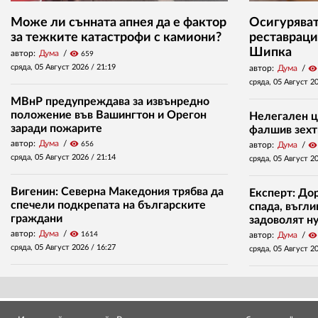
Може ли сънната апнея да е фактор
Осигуряват 
за тежките катастрофи с камиони?
реставраци
Шипка
автор:
Дума
visibility
659
сряда, 05 Август 2026 /
21:19
автор:
Дума
visibility
сряда, 05 Август 2
МВнР предупреждава за извънредно
положение във Вашингтон и Орегон
Нелегален ц
заради пожарите
фалшив зехт
автор:
Дума
visibility
656
автор:
Дума
visibility
сряда, 05 Август 2026 /
21:14
сряда, 05 Август 2
Вигенин: Северна Македония трябва да
Експерт: До
спечели подкрепата на българските
спада, въгл
граждани
задоволят н
автор:
Дума
visibility
1614
автор:
Дума
visibility
сряда, 05 Август 2026 /
16:27
сряда, 05 Август 2