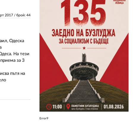
ЗА НАС
арт 2017
/ брой: 44
АВТОРИ
РЕДАКЦИЯ
аил, Одеска
а
КОНТАКТИ
Одеса. На тези
 приема за 3
РЕКЛАМА
исва пътя на
АБОНАМЕНТ
ело
УСЛОВИЯ ЗА ПОЛЗВАНЕ
ПОЛИТИКА ЗА БИСКВИТКИТЕ
ПОЛИТИКАТА ЗА
ПОВЕРИТЕЛНОСТ
Error9