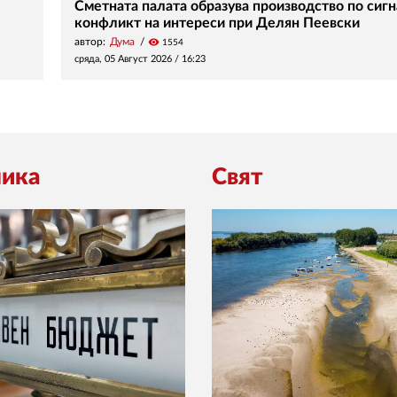
Сметната палата образува производство по сигн
конфликт на интереси при Делян Пеевски
автор:
Дума
visibility
1554
сряда, 05 Август 2026 /
16:23
ика
Свят