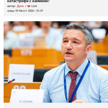
катастрофи с камиони?
автор:
Дума
visibility
1228
сряда, 05 Август 2026 /
21:19