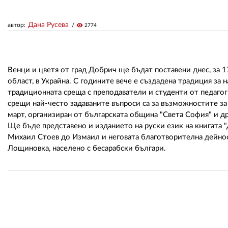
Дана Русева
автор:
visibility
2774
Венци и цветя от град Добрич ще бъдат поставени днес, за 1
област, в Украйна. С годините вече е създадена традиция за
традиционната среща с преподаватели и студенти от педагог
срещи най-често задаваните въпроси са за възможностите за 
март, организиран от българската община "Света София" и д
Ще бъде представено и изданието на руски език на книгата "
Михаил Стоев до Измаил и неговата благотворителна дейност.
Лощиновка, населено с бесарабски българи.