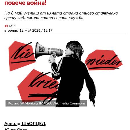
повече война!
На 8 май ученици от цялата страна отново стачкуваха
ЗА НАС
срещу задължителната военна служба
visibility
АВТОРИ
6421
вторник, 12 Май 2026 /
12:17
РЕДАКЦИЯ
КОНТАКТИ
РЕКЛАМА
АБОНАМЕНТ
УСЛОВИЯ ЗА ПОЛЗВАНЕ
ПОЛИТИКА ЗА БИСКВИТКИТЕ
Колаж jW Montage:IMAGO/Wikimedia Commons
ПОЛИТИКАТА ЗА
ПОВЕРИТЕЛНОСТ
Арнолд ШЬОЛЦЕЛ,