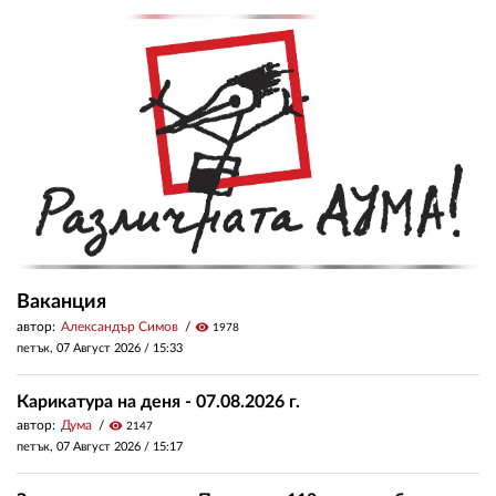
Ваканция
автор:
Александър Симов
visibility
1978
петък, 07 Август 2026 /
15:33
Карикатура на деня - 07.08.2026 г.
автор:
Дума
visibility
2147
петък, 07 Август 2026 /
15:17