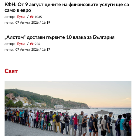
КФН: От 9 август цените на финансовите услуги ще са
само в евро
автор:
Дума
visibility
1035
петък, 07 Август 2026 /
16:19
„Алстом“ достави първите 10 влака за България
автор:
Дума
visibility
926
петък, 07 Август 2026 /
16:17
Свят