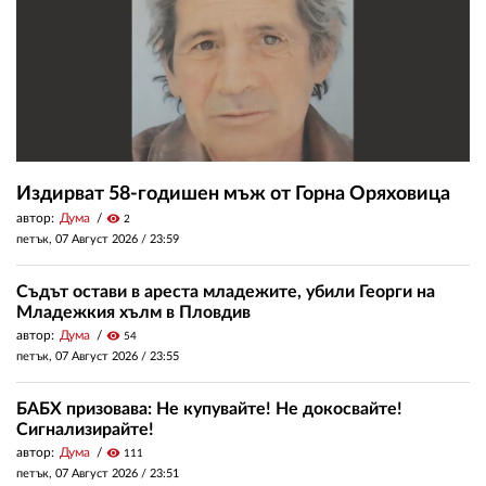
Издирват 58-годишен мъж от Горна Оряховица
автор:
Дума
visibility
2
петък, 07 Август 2026 /
23:59
Съдът остави в ареста младежите, убили Георги на
Младежкия хълм в Пловдив
автор:
Дума
visibility
54
петък, 07 Август 2026 /
23:55
БАБХ призовава: Не купувайте! Не докосвайте!
Сигнализирайте!
автор:
Дума
visibility
111
петък, 07 Август 2026 /
23:51