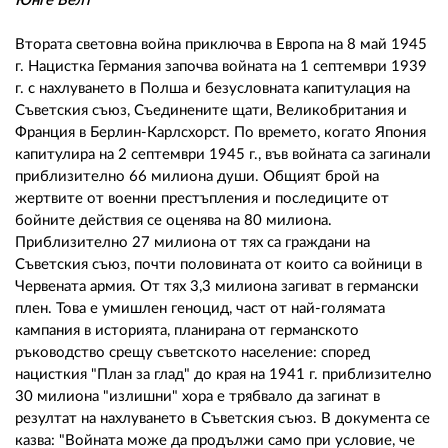
02 975 20 35
Юнге Велт
Втората световна война приключва в Европа на 8 май 1945
г. Нацистка Германия започва войната на 1 септември 1939
г. с нахлуването в Полша и безусловната капитулация на
Съветския съюз, Съединените щати, Великобритания и
Франция в Берлин-Карлсхорст. По времето, когато Япония
капитулира на 2 септември 1945 г., във войната са загинали
приблизително 66 милиона души. Общият брой на
жертвите от военни престъпления и последиците от
бойните действия се оценява на 80 милиона.
Приблизително 27 милиона от тях са граждани на
Съветския съюз, почти половината от които са войници в
Червената армия. От тях 3,3 милиона загиват в германски
плен. Това е умишлен геноцид, част от най-голямата
кампания в историята, планирана от германското
ръководство срещу съветското население: според
нацисткия "План за глад" до края на 1941 г. приблизително
30 милиона "излишни" хора е трябвало да загинат в
резултат на нахлуването в Съветския съюз. В документа се
казва: "Войната може да продължи само при условие, че