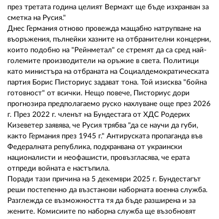
през третата година целият Вермахт ще бъде изхранван за
сметка на Русия."
Днес Германия отново провежда мащабно натрупване на
въоръжения, пълнейки хазните на отбранителни концерни,
които подобно на "Рейнметал" се стремят да са сред най-
големите производители на оръжие в света. Политици
като министъра на отбраната на Социалдемократическата
партия Борис Писториус задават тона. Той изисква "бойна
готовност" от всички. Нещо повече, Писториус дори
прогнозира предполагаемо руско нахлуване още през 2026
г. През 2022 г. членът на Бундестага от ХДС Родерих
Кизеветер заявява, че Русия трябва "да се научи да губи,
както Германия през 1945 г." Антируската пропаганда във
Федералната република, подхранвана от украински
националисти и неофашисти, провъзгласява, че ерата
отпреди войната е настъпила.
Поради тази причина на 5 декември 2025 г. Бундестагът
реши постепенно да възстанови наборната военна служба.
Разглежда се възможността тя да бъде разширена и за
жените. Комисиите по наборна служба ще възобновят