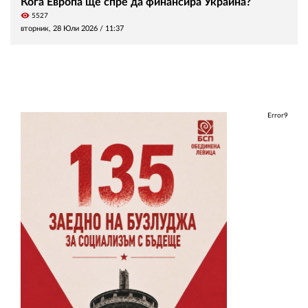
Кога Европа ще спре да финансира Украйна?
visibility
5527
вторник, 28 Юли 2026 /
11:37
Error9