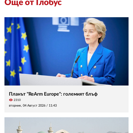
Още от Глобус
Планът "ReArm Europe": големият блъф
visibility
2310
вторник, 04 Август 2026 /
11:43