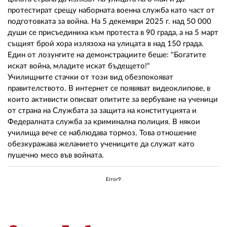
протестират срещу наборната военна служба като част от
подготовката за война. На 5 декември 2025 г. над 50 000
души се присъединиха към протеста в 90 града, а на 5 март
същият брой хора излязоха на улицата в над 150 града.
Един от лозунгите на демонстрациите беше: "Богатите
искат война, младите искат бъдещето!"
Училищните стачки от този вид обезпокояват
правителството. В интернет се появяват видеоклипове, в
които активисти описват опитите за вербуване на ученици
от страна на Службата за защита на конституцията и
Федералната служба за криминална полиция. В някои
училища вече се наблюдава тормоз. Това отношение
обезкуражава желанието учениците да служат като
пушечно месо във войната.
Error9