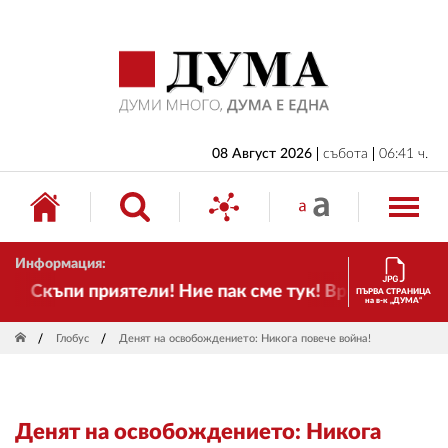
НАЧАЛО
БЪЛГАРИЯ
ИКОНОМИКА
ИЗБОРИ
08 Август 2026
събота
06:41 ч.
СВЯТ
ОБЩЕСТВО
Информация:
КУЛТУРА
Скъпи приятели! Ние пак сме тук! Времето се пром
ПЪРВА СТРАНИЦА
на в-к „ДУМА“
ЖИВОТ
Глобус
Денят на освобождението: Никога повече война!
СПОРТ
ПРИЛОЖЕНИЯ
Денят на освобождението: Никога
ДРУГИ