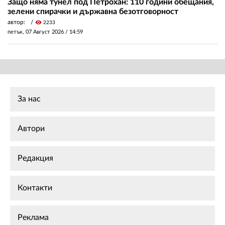
Защо няма тунел под Петрохан: 110 години обещания,
зелени спирачки и държавна безотговорност
автор:
visibility
2233
петък, 07 Август 2026 /
14:59
За нас
Автори
Редакция
Контакти
Реклама