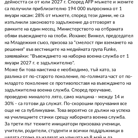
дейността си от юли 2027 г. Според AFP мъжете и жените
са получили приблизително 194 000 въпросника от 1
януари насам: 28% от мъжете, според тези данни, не са
изпълнили законовото задължение да отговорят в
рамките на един месец. Министерството на отбраната
обяви въвеждането на глоби. Йоханес Винкел, председател
на Младежкия съюз, призова за "смелост при вземането на
решения" във вестниците на медийната група Funke,
заявявайки: "Въвеждането на наборна военна служба от 1
януари 2027 г. е задължително".
Може би това наистина е необходимо, тъй като, за
разлика от по-старото поколение, по-голямата част от по-
младото поколение се противопоставя на въвеждането на
задължителна военна служба. Според проучване,
проведено миналото лято, само малцина - между 14 и
30% - са готови да служат. По-скорошни проучвания все
още не са публикувани. Това вероятно се дължи на успеха
на училищните стачки срещу наборната военна служба.
За трети път техните инициатори призоваха ученици,
учители, родители, студенти и всички поддръжници в
цялата страна да излязат на улицата на 8 май и да