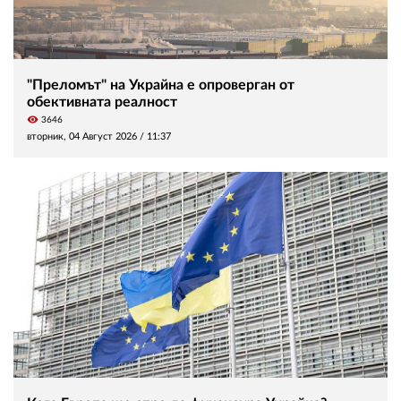
"Преломът" на Украйна е опроверган от
обективната реалност
visibility
3646
вторник, 04 Август 2026 /
11:37