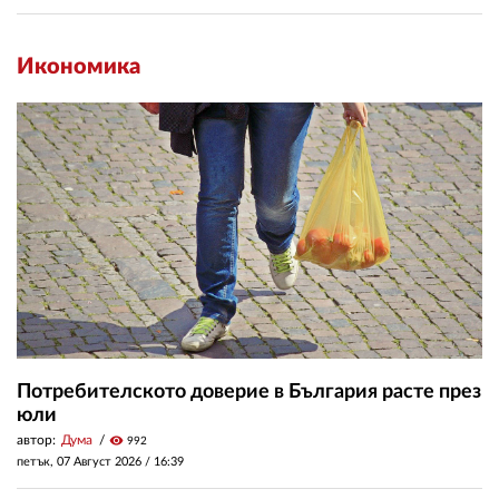
Икономика
Потребителското доверие в България расте през
юли
автор:
Дума
visibility
992
петък, 07 Август 2026 /
16:39