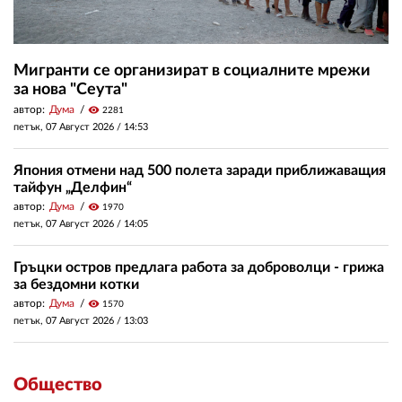
Мигранти се организират в социалните мрежи
за нова "Сеута"
автор:
Дума
visibility
2281
петък, 07 Август 2026 /
14:53
Япония отмени над 500 полета заради приближаващия
тайфун „Делфин“
автор:
Дума
visibility
1970
петък, 07 Август 2026 /
14:05
Гръцки остров предлага работа за доброволци - грижа
за бездомни котки
автор:
Дума
visibility
1570
петък, 07 Август 2026 /
13:03
Общество