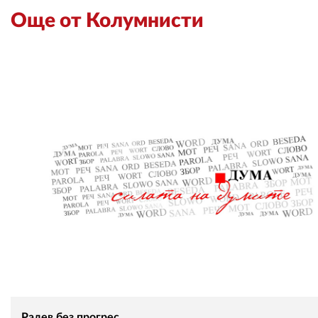
Още от Колумнисти
Радев без прогрес