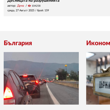
Десницата на разрушенията
автор:
Дума
visibility
104258
сряда, 27 Август 2025
/ брой: 159
България
Иконом