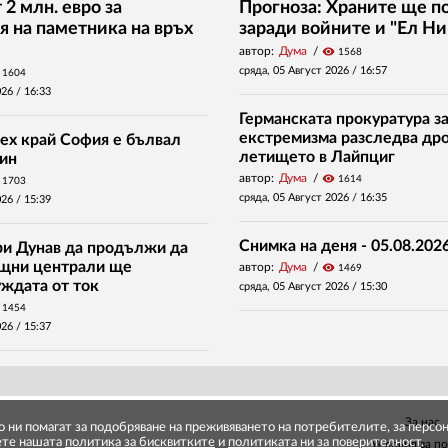
2 млн. евро за
Прогноза: Храните ще п
я на паметника на връх
заради войните и "Ел Ни
автор:
Дума
visibility
1568
сряда, 05 Август 2026 /
16:57
1604
026 /
16:33
Германската прокуратура за
екстремизма разследва дро
ех край София е бълвал
летището в Лайпциг
ин
автор:
Дума
visibility
1614
1703
сряда, 05 Август 2026 /
16:35
026 /
15:39
Снимка на деня - 05.08.2026
ри Дунав да продължи да
ищни централи ще
автор:
Дума
visibility
1469
уждата от ток
сряда, 05 Август 2026 /
15:30
1454
026 /
15:37
За нас
то ни помагат за подобряване на преживяването на потребителите, за перс
ете нашата
политика за бисквитките
и
политиката ни за поверителност
.
Условия за п