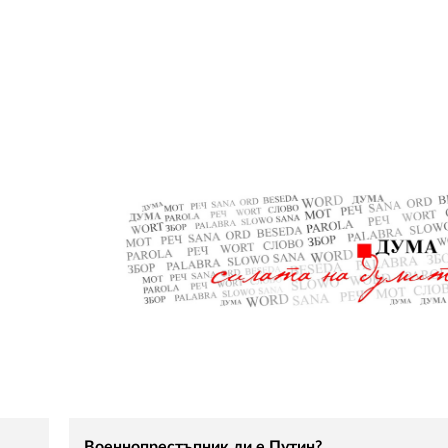
Военнопрестъпник ли е Путин?