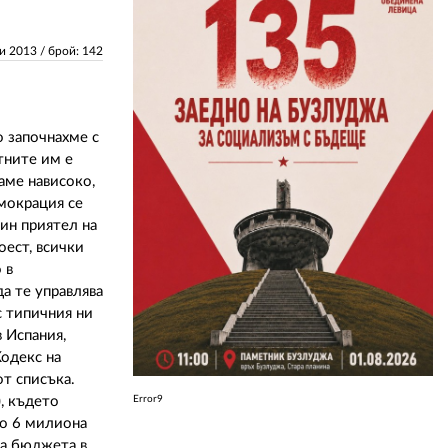
ЗА НАС
ни 2013
/ брой: 142
АВТОРИ
РЕДАКЦИЯ
о започнахме с
стните им е
КОНТАКТИ
аме нависоко,
емокрация се
РЕКЛАМА
дин приятел на
оест, всички
АБОНАМЕНТ
 в
да те управлява
УСЛОВИЯ ЗА ПОЛЗВАНЕ
с типичния ни
ПОЛИТИКА ЗА БИСКВИТКИТЕ
в Испания,
Кодекс на
ПОЛИТИКАТА ЗА
от списъка.
ПОВЕРИТЕЛНОСТ
), където
Error9
ло 6 милиона
на бюджета в