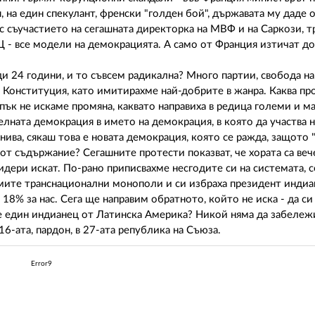
 на един спекулант, френски "голден бой", държавата му даде
ъс съучастието на сегашната директорка на МВФ и на Саркози, 
Щ - все модели на демокрацията. А само от Франция изтичат д
ди 24 години, и то съвсем радикална? Много партии, свобода на
а Конституция, като имитирахме най-добрите в жанра. Каква пр
пък не искаме промяна, каквато направиха в редица големи и м
лната демокрация в името на демокрация, в която да участва н
ива, сякаш това е новата демокрация, която се ражда, защото "
 от съдържание? Сегашните протести показват, че хората са веч
идери искат. По-рано приписвахме несгодите си на системата, с
емите транснационални монополи и си избраха президент индиа
18% за нас. Сега ще направим обратното, който не иска - да си 
е един индианец от Латинска Америка? Никой няма да забележи
6-ата, пардон, в 27-ата република на Съюза.
Error9