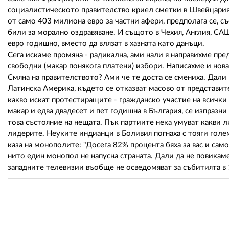
социалистическото правителство криел сметки в Швейцария,
от само 403 милиона евро за частни афери, предполага се, с
били за морално оздравяване. И същото в Чехия, Англия, СА
евро годишно, вместо да влязат в хазната като данъци.
Сега искаме промяна - радикална, ами нали я направихме пре
свободни (макар понякога платени) избори. Написахме и нов
Смяна на правителството? Ами че те доста се смениха. Дали 
Латинска Америка, където се отказват масово от представите
какво искат протестиращите - гражданско участие на всички н
макар и едва двадесет и пет годишна в България, се изпразни
това състояние на нещата. Пък партиите нека умуват какви л
лидерите. Неуките индианци в Боливия погнаха с тояги гол
каза на монополите: "Досега 82% процента бяха за вас и само 
нито един монопол не напусна страната. Дали да не повикам
западните телевизии въобще не осведомяват за събитията в 1