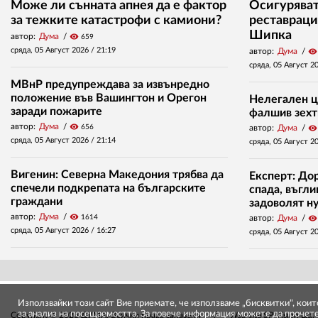
Може ли сънната апнея да е фактор
Осигуряват 
за тежките катастрофи с камиони?
реставраци
Шипка
автор:
Дума
visibility
659
сряда, 05 Август 2026 /
21:19
автор:
Дума
visibility
сряда, 05 Август 2
МВнР предупреждава за извънредно
положение във Вашингтон и Орегон
Нелегален ц
заради пожарите
фалшив зехт
автор:
Дума
visibility
656
автор:
Дума
visibility
сряда, 05 Август 2026 /
21:14
сряда, 05 Август 2
Вигенин: Северна Македония трябва да
Експерт: До
спечели подкрепата на българските
спада, въгл
граждани
задоволят н
автор:
Дума
visibility
1614
автор:
Дума
visibility
сряда, 05 Август 2026 /
16:27
сряда, 05 Август 2
Използвайки този сайт Вие приемате, че използваме „бисквитки", кои
за анализ на посещаемостта. За повече информация можете да прочет
Copyright © 2026 ДУМА. Всички права запазени
Web site
SP Vision Ltd
.