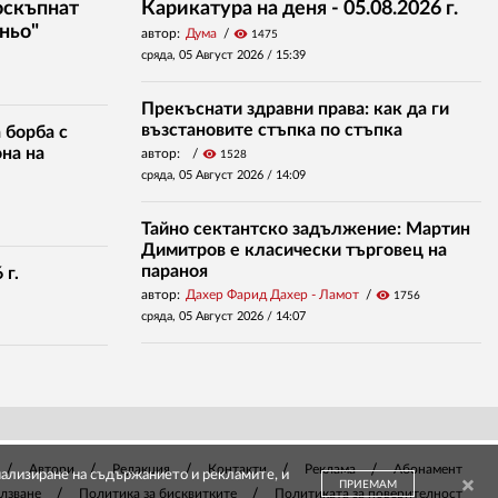
оскъпнат
Карикатура на деня - 05.08.2026 г.
ньо"
автор:
Дума
visibility
1475
сряда, 05 Август 2026 /
15:39
Прекъснати здравни права: как да ги
възстановите стъпка по стъпка
 борба с
на на
автор:
visibility
1528
сряда, 05 Август 2026 /
14:09
Тайно сектантско задължение: Мартин
Димитров е класически търговец на
параноя
 г.
автор:
Дахер Фарид Дахер - Ламот
visibility
1756
сряда, 05 Август 2026 /
14:07
Автори
Редакция
Контакти
Реклама
Абонамент
онализиране на съдържанието и рекламите, и
ПРИЕМАМ
олзване
Политика за бисквитките
Политиката за поверителност