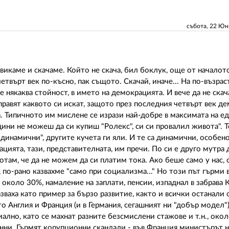
събота, 22 Ю
 викаме и скачаме. Който не скача, бил боклук, още от началот
 четвърт век по-късно, пак същото. Скачай, иначе... На по-възра
 някаква стойност, в името на демокрацията. И вече да не скач
правят каквото си искат, защото през последния четвърт век д
а. Типичното им мислене се изрази най-добре в максимата на е
ини не можеш да си купиш "Ролекс", си си провалил живота". Т
инамични", другите кучета ги яли. И те са динамични, особено
цията, тази, представителната, им пречи. По си е друго мутра 
отам, че да не можем да си платим тока. Ако беше само у нас, 
 по-рано казвахме "само при социализма..." Но този път гърми 
 около 30%, намаление на заплати, пенсии, изпаднал в забрава 
зваха като пример за бързо развитие, както и всички останали 
то Англия и Франция (и в Германия, сегашният ни "добър модел"
лно, като се махнат разните безсмислени стажове и т.н., око
анни. Гърмят корупционни скандали - във Франция министърът 