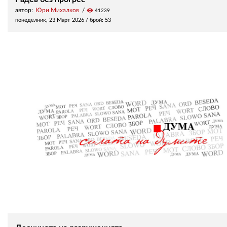
автор:
Юри Михалков
visibility
41239
понеделник, 23 Март 2026
/ брой: 53