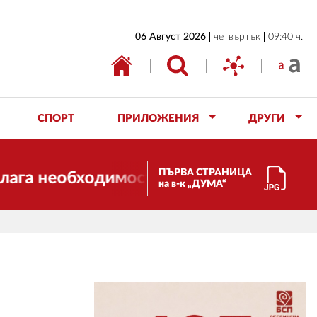
НАЧАЛО
06 Август 2026
четвъртък
09:40 ч.
БЪЛГАРИЯ
ИКОНОМИКА
ИЗБОРИ
СПОРТ
ПРИЛОЖЕНИЯ
ДРУГИ
СВЯТ
ОБЩЕСТВО
ПЪРВА СТРАНИЦА
 необходимостта от трансформации. И 
на в-к „ДУМА“
КУЛТУРА
ЖИВОТ
СПОРТ
ПРИЛОЖЕНИЯ
ДРУГИ