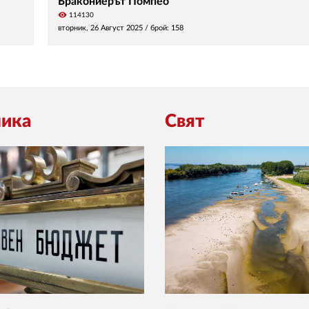
Бракониерът Помпео
visibility
114130
вторник, 26 Август 2025
/ брой: 158
ика
Свят