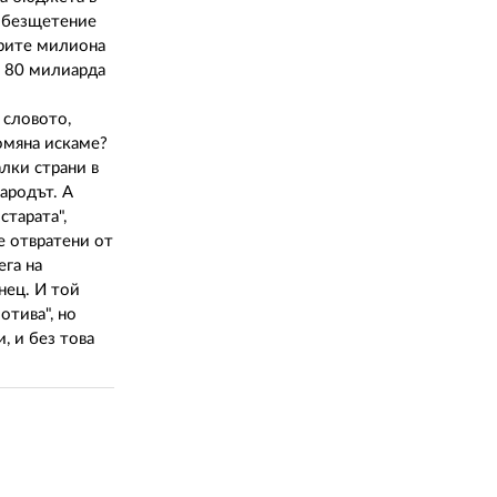
02 975 20 35
 обезщетение
трите милиона
о 80 милиарда
 словото,
омяна искаме?
алки страни в
ародът. А
старата",
е отвратени от
ега на
нец. И той
отива", но
, и без това