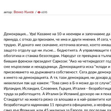
Венко Кънев
автор:
visibility
6195
Демокрация... Ура! Казахме на 10-и ноември и започнахме да
принуда, с отказ да признаем, че има и други мнения. И сега,
трудно. И докато ние скачахме, източиха всичко, което имаше
защото отдолу ще ни лъсне... беднотията. А управляващите 
обогатиха и станаха безогледни. Народът се превърна в тълп
бившия френски президент Саркози: "Ако на четиридесет год
сме мързеливи и некадърници. Демокрацията иска "млади и д
присвояването на държавната собственост. Сега дори демокра
в името на демокрацията. А тя, тази демокрация, ни докара д
нихилизъм пак ще кажем: "Това само в Б-я може да се случи",
Ирландия, Исландия, Словения, Гърция, Италия - безработица
труда за работещите. А Италия (и Испания) доскоро ни я пока
Стандартът на живота рязко се влошава и в най-развитите ка
безработицата надминава 11 процента официално, а неофициа
само във Франция, или 45 милиона за Европа, по последни д