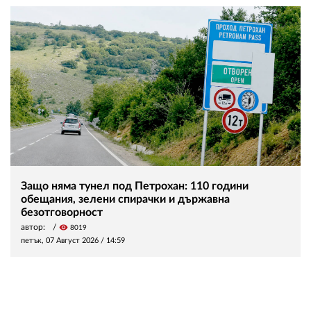
Защо няма тунел под Петрохан: 110 години
обещания, зелени спирачки и държавна
безотговорност
автор:
visibility
8019
петък, 07 Август 2026 /
14:59