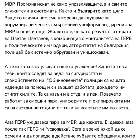
02 975 20 35
МВР. Промяна искат не само управляващите, а и самите
служители в системата. Както и българите като цяло.
Защото всички ние сме уморени да слушаме за
корумпирани ченгета, мързеливи униформени, дарения за
МВР и още, и още. Жалкото е, че като резултат от ерата
на Цветан Цветанов, в комбинация с манталитета на ГЕРБ
и политическите им чадъри, авторитетът на българския
полицай бе системно обругаван и унищожаван.
А тези хора заслужават нашето уважение! Защото те са
тези, които следят за реда, за сигурността и
спокойствието ни. "Обикновените" полицаи са нашата
надежда за помощ и си вършат работата, докъдето им
стигат силите. Те са навън и в студ, и в пек. Повечето
работят за смешни пари, униформите и екипировката им
са на светлинни години от тези на колегите им по света...
Ама ГЕРБ уж даваха пари за МВР, ще кажете. Е, даваха, ама
после пак ГЕРБ ги "усвояваха". Сега е време някой да се
осмели и да приведе в действие хубавите обещания, които