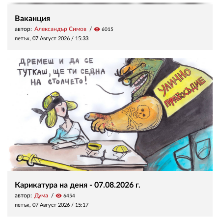
Ваканция
автор:
Александър Симов
visibility
6015
петък, 07 Август 2026 /
15:33
Карикатура на деня - 07.08.2026 г.
автор:
Дума
visibility
6454
петък, 07 Август 2026 /
15:17