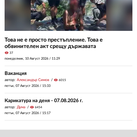
Това не е просто престъпление. Това е
обвинителен акт срещу държавата
visibility
37
понеделник, 10 Август 2026 /
11:29
Ваканция
автор:
Александър Симов
visibility
6015
петък, 07 Август 2026 /
15:33
Карикатура на деня - 07.08.2026 г.
автор:
Дума
visibility
6454
петък, 07 Август 2026 /
15:17