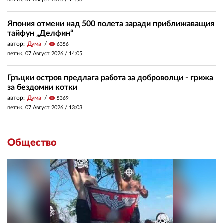
Япония отмени над 500 полета заради приближаващия
тайфун „Делфин“
автор:
Дума
visibility
6356
петък, 07 Август 2026 /
14:05
Гръцки остров предлага работа за доброволци - грижа
за бездомни котки
автор:
Дума
visibility
5369
петък, 07 Август 2026 /
13:03
Общество