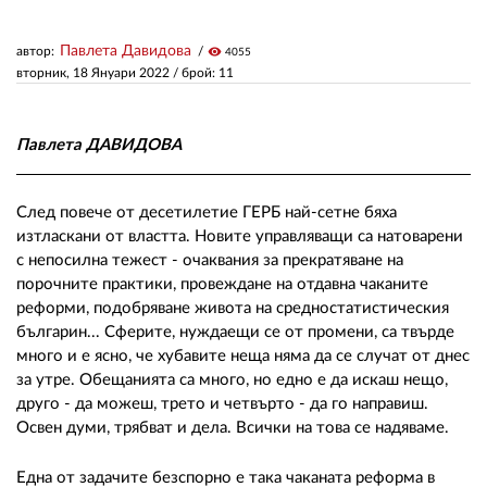
Павлета Давидова
автор:
visibility
4055
ЗА НАС
вторник, 18 Януари 2022
/ брой: 11
АВТОРИ
РЕДАКЦИЯ
Павлета ДАВИДОВА
КОНТАКТИ
След повече от десетилетие ГЕРБ най-сетне бяха
РЕКЛАМА
изтласкани от властта. Новите управляващи са натоварени
с непосилна тежест - очаквания за прекратяване на
АБОНАМЕНТ
порочните практики, провеждане на отдавна чаканите
реформи, подобряване живота на средностатистическия
УСЛОВИЯ ЗА ПОЛЗВАНЕ
българин... Сферите, нуждаещи се от промени, са твърде
много и е ясно, че хубавите неща няма да се случат от днес
ПОЛИТИКА ЗА БИСКВИТКИТЕ
за утре. Обещанията са много, но едно е да искаш нещо,
друго - да можеш, трето и четвърто - да го направиш.
ПОЛИТИКАТА ЗА
ПОВЕРИТЕЛНОСТ
Освен думи, трябват и дела. Всички на това се надяваме.
Една от задачите безспорно е така чаканата реформа в