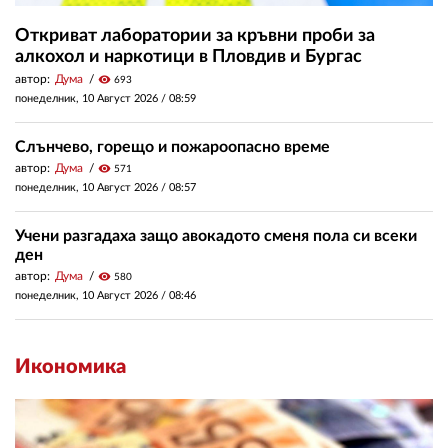
Откриват лаборатории за кръвни проби за
алкохол и наркотици в Пловдив и Бургас
автор:
Дума
visibility
693
понеделник, 10 Август 2026 /
08:59
Слънчево, горещо и пожароопасно време
автор:
Дума
visibility
571
понеделник, 10 Август 2026 /
08:57
Учени разгадаха защо авокадото сменя пола си всеки
ден
автор:
Дума
visibility
580
понеделник, 10 Август 2026 /
08:46
Икономика