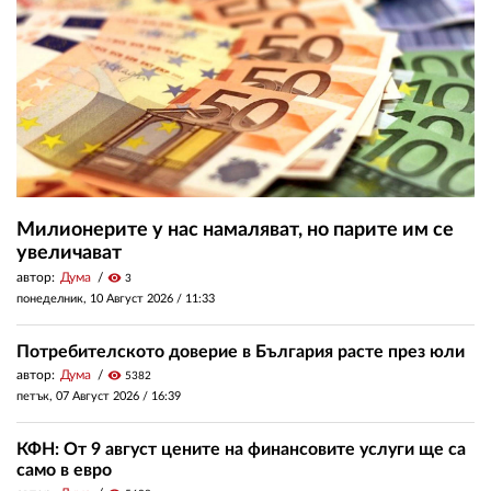
Милионерите у нас намаляват, но парите им се
увеличават
автор:
Дума
visibility
3
понеделник, 10 Август 2026 /
11:33
Потребителското доверие в България расте през юли
автор:
Дума
visibility
5382
петък, 07 Август 2026 /
16:39
КФН: От 9 август цените на финансовите услуги ще са
само в евро