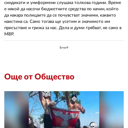
синдикати и униформени слушаха толкова години. Време
е някой да насочи бюджетните средства по начин, който
да накара полицаите да се почувстват значими, каквито
наистина са. Само тогава ще усетим и значимото им
присъствие и грижа за нас. Дела и думи трябват, не само в
МВР.
Error9
Още от Общество