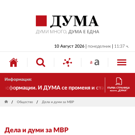
НАЧАЛО
БЪЛГАРИЯ
ИКОНОМИКА
ИЗБОРИ
10 Август 2026
понеделник
11:37 ч.
СВЯТ
ОБЩЕСТВО
Информация:
КУЛТУРА
сформации. И ДУМА се променя и става електронно и
ПЪРВА СТРАНИЦА
на в-к „ДУМА“
ЖИВОТ
Общество
Дела и думи за МВР
СПОРТ
ПРИЛОЖЕНИЯ
Дела и думи за МВР
ДРУГИ