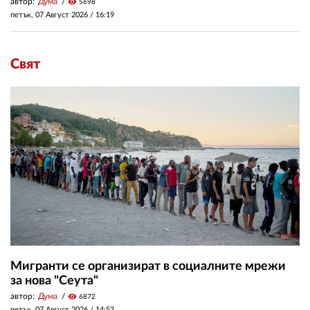
автор:
Дума
visibility
5698
петък, 07 Август 2026 /
16:19
Свят
Мигранти се организират в социалните мрежи
за нова "Сеута"
автор:
Дума
visibility
6872
петък, 07 Август 2026 /
14:53