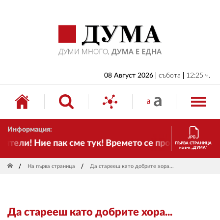
НАЧАЛО
БЪЛГАРИЯ
ИКОНОМИКА
ИЗБОРИ
08 Август 2026
събота
12:25 ч.
СВЯТ
ОБЩЕСТВО
Информация:
КУЛТУРА
тели! Ние пак сме тук! Времето се променя и налага
ПЪРВА СТРАНИЦА
на в-к „ДУМА“
ЖИВОТ
На първа страница
Да старееш като добрите хора...
СПОРТ
ПРИЛОЖЕНИЯ
Да старееш като добрите хора...
ДРУГИ