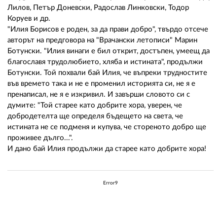
Лилов, Петър Доневски, Радослав Линковски, Тодор
Коруев и др.
"Илия Борисов е роден, за да прави добро", твърдо отсече
авторът на предговора на "Врачански летописи" Марин
Ботунски. "Илия винаги е бил открит, достъпен, умеещ да
благославя трудолюбието, хляба и истината", продължи
Ботунски. Той похвали бай Илия, че въпреки трудностите
във времето така и не е променил историята си, не я е
пренаписал, не я е изкривил. И завърши словото си с
думите: "Той старее като добрите хора, уверен, че
добродетелта ще определя бъдещето на света, че
истината не се подменя и купува, че стореното добро ще
проживее дълго...".
И дано бай Илия продължи да старее като добрите хора!
Error9