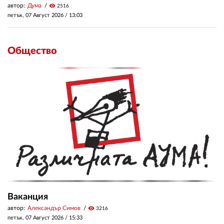
автор:
Дума
visibility
2516
петък, 07 Август 2026 /
13:03
Общество
Ваканция
автор:
Александър Симов
visibility
3216
петък, 07 Август 2026 /
15:33