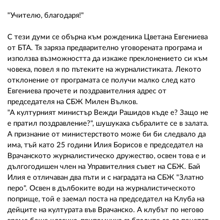
"Учителю, благодаря!"
С тези думи се обърна към рожденика Цветана Евгениева
от БТА. Тя заряза предварително уговорената програма и
използва възможността да изкаже преклонението си към
човека, повел я по пътеките на журналистиката. Лекото
отклонение от програмата се получи малко след като
Евгениева прочете и поздравителния адрес от
председателя на СБЖ Милен Вълков.
"А културният министър Вежди Рашидов къде е? Защо не
е пратил поздравление?", шушукаха събралите се в залата.
А признание от министерството може би би следвало да
има, тъй като 25 години Илия Борисов е председател на
Врачанското журналистическо дружество, освен това е и
дългогодишен член на Управителния съвет на СБЖ. Бай
Илия е отличаван два пъти и с наградата на СБЖ "Златно
перо". Освен в дълбоките води на журналистическото
поприще, той е заемал поста на председател на Клуба на
дейците на културата във Врачанско. А клубът по негово