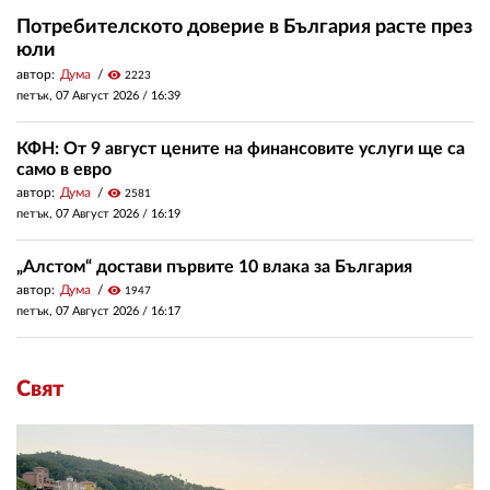
Потребителското доверие в България расте през
юли
автор:
Дума
visibility
2223
петък, 07 Август 2026 /
16:39
КФН: От 9 август цените на финансовите услуги ще са
само в евро
автор:
Дума
visibility
2581
петък, 07 Август 2026 /
16:19
„Алстом“ достави първите 10 влака за България
автор:
Дума
visibility
1947
петък, 07 Август 2026 /
16:17
Свят