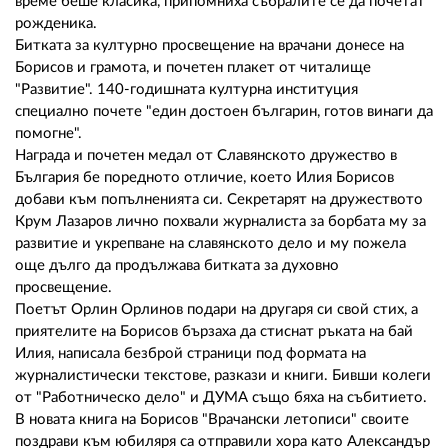
време беше класика, припомниха събралите се да почетат
рожденика.
Битката за културно просвещение на врачани донесе на
Борисов и грамота, и почетен плакет от читалище
"Развитие". 140-годишната културна институция
специално почете "един достоен българин, готов винаги да
помогне".
Награда и почетен медал от Славянското дружество в
България бе поредното отличие, което Илия Борисов
добави към попълненията си. Секретарят на дружеството
Крум Лазаров лично похвали журналиста за борбата му за
развитие и укрепване на славянското дело и му пожела
още дълго да продължава битката за духовно
просвещение.
Поетът Орлин Орлинов подари на другаря си свой стих, а
приятелите на Борисов бързаха да стиснат ръката на бай
Илия, написала безброй страници под формата на
журналистически текстове, разкази и книги. Бивши колеги
от "Работническо дело" и ДУМА също бяха на събитието.
В новата книга на Борисов "Врачански летописи" своите
поздрави към юбиляря са отправили хора като Александър