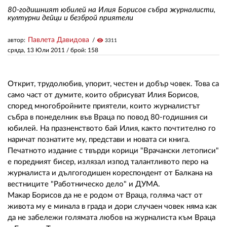
80-годишният юбилей на Илия Борисов събра журналисти,
културни дейци и безброй приятели
ЗА НАС
Павлета Давидова
автор:
visibility
3311
АВТОРИ
сряда, 13 Юли 2011
/ брой: 158
РЕДАКЦИЯ
Открит, трудолюбив, упорит, честен и добър човек. Това са
КОНТАКТИ
само част от думите, които обрисуват Илия Борисов,
според многобройните приятели, които журналистът
РЕКЛАМА
събра в понеделник във Враца по повод 80-годишния си
АБОНАМЕНТ
юбилей. На празненството бай Илия, както почтително го
наричат познатите му, представи и новата си книга.
УСЛОВИЯ ЗА ПОЛЗВАНЕ
Печатното издание с твърди корици "Врачански летописи"
е поредният бисер, излязал изпод талантливото перо на
ПОЛИТИКА ЗА БИСКВИТКИТЕ
журналиста и дългогодишен кореспондент от Балкана на
вестниците "Работническо дело" и ДУМА.
ПОЛИТИКАТА ЗА
Макар Борисов да не е родом от Враца, голяма част от
ПОВЕРИТЕЛНОСТ
живота му е минала в града и дори случаен човек няма как
да не забележи голямата любов на журналиста към Враца