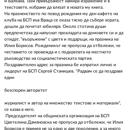
02 975 20 35
и Балкана. Тази привързаност намира изражение и в
текстовете, избрани да влязат в новата му книга.
На празненството по повод рождения му ден кафето на
клуба на БСП във Враца се оказа тясно да събере хората,
дошли да почетат юбиляря. Около стотина души
предпочетоха да напуснат прохладата на домовете си и да
отидат, "въоръжени" с цветя и подаръци, на празника на
Илия Борисов. Рожденикът не пропусна да отбележи, че
честването се провежда и с подкрепата на местното
ръководство на социалистическата партия.
Поздравителен адрес за празника бе изпратил лично и
лидерът на БСП Сергей Станишев. "Радвам се да поздравя
един
безспорен авторитет
журналист и автор на множество текстове и материали",
се казва в него.
Председателят на общинската организация на БСП
Цветелина Дамяновска не пропусна да отбележи, че Илия
Борисов е пример не за едно и две поколения, а за много