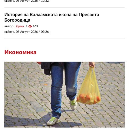
събота, 08 Август 2026 /
10:32
История на Валаамската икона на Пресвета
Богородица
автор:
Дума
visibility
805
събота, 08 Август 2026 /
07:26
Икономика