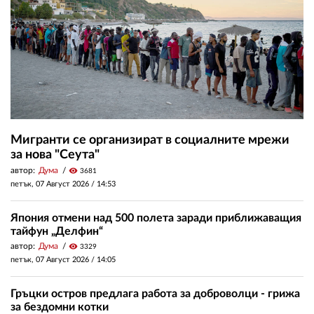
Мигранти се организират в социалните мрежи
за нова "Сеута"
автор:
Дума
visibility
3681
петък, 07 Август 2026 /
14:53
Япония отмени над 500 полета заради приближаващия
тайфун „Делфин“
автор:
Дума
visibility
3329
петък, 07 Август 2026 /
14:05
Гръцки остров предлага работа за доброволци - грижа
за бездомни котки