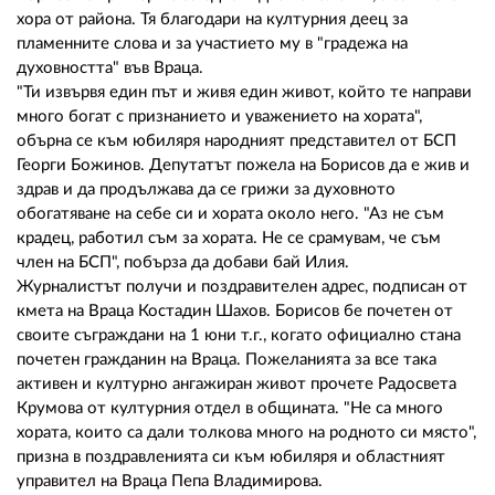
хора от района. Тя благодари на културния деец за
пламенните слова и за участието му в "градежа на
духовността" във Враца.
"Ти извървя един път и живя един живот, който те направи
много богат с признанието и уважението на хората",
обърна се към юбиляря народният представител от БСП
Георги Божинов. Депутатът пожела на Борисов да е жив и
здрав и да продължава да се грижи за духовното
обогатяване на себе си и хората около него. "Аз не съм
крадец, работил съм за хората. Не се срамувам, че съм
член на БСП", побърза да добави бай Илия.
Журналистът получи и поздравителен адрес, подписан от
кмета на Враца Костадин Шахов. Борисов бе почетен от
своите съграждани на 1 юни т.г., когато официално стана
почетен гражданин на Враца. Пожеланията за все така
активен и културно ангажиран живот прочете Радосвета
Крумова от културния отдел в общината. "Не са много
хората, които са дали толкова много на родното си място",
призна в поздравленията си към юбиляря и областният
управител на Враца Пепа Владимирова.