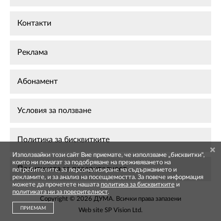
Контакти
Реклама
Абонамент
Условия за ползване
Политика за бисквитките
Използвайки този сайт Вие приемате, че използваме „бисквитки",
които ни помагат за подобряване на преживяването на
Политиката за поверителност
потребителите, за персонализиране на съдържанието и
рекламите, и за анализ на посещаемостта. За повече информация
можете да прочетете нашата
политика за бисквитките
и
политиката ни за поверителност
.
Copyright © 2026 ДУМА. Всички права запазени
ПРИЕМАМ
Web site
SP Vision Ltd
.