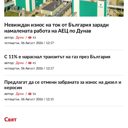
Невиждан износ на ток от България заради
намалената работа на АЕЦ по Дунав
автор:
Дума
visibility
43
четвъртък, 06 Август 2026 /
12:17
С 11% е нараснал транзитът на газ през България
автор:
Дума
visibility
41
четвъртък, 06 Август 2026 /
12:17
Предлагат да се отмени забраната за износ на дизел и
керосин
автор:
Дума
visibility
56
четвъртък, 06 Август 2026 /
12:15
Свят