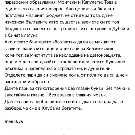
паравоенни образувания, Монтеки и Капулети. Това е
единствено важният въпрос. Ако целият ви бюджет –
повтарям – вашият бюджет, не отиде за това, да не
изчезнем българите като същества, вземете си го тоя
бюджет и го занесете по тропическите острови, в Дубай и
в Синята лагуна.
Ако искате българите абсолютно да ви се махнат от
главите, наливайте още и още пари за Хелзинкския
комитет, за Института за изследване на демокрацията,
още и още пари давайте за зелени идеи, които буквално
овъглиха и изпепелиха и страната ни, и душите ни.
Отделете пари да си сменяме пола, от полите да си шием
панталони и обратно.
Дайте пари за стихотворения без главни букви, без точки и
запетайки и главно - без връзка с главния мозък.
Дайте пари на любовниците си и от двата пола, за да се
разбере, че сме в Клуба на богатите.
Фейсбук