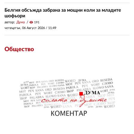
Белгия обсъжда забрана за мощни коли за младите
шофьори
автор:
Дума
visibility
191
четвъртък, 06 Август 2026 /
11:49
Общество