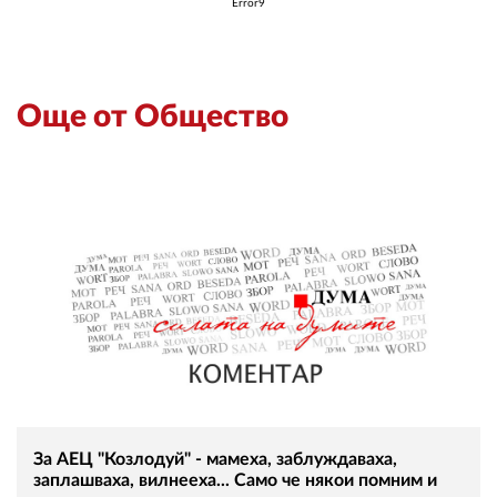
Error9
Още от Общество
За АЕЦ "Козлодуй" - мамеха, заблуждаваха,
заплашваха, вилнееха... Само че някои помним и