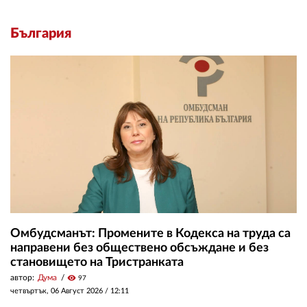
България
Омбудсманът: Промените в Кодекса на труда са
направени без обществено обсъждане и без
становището на Тристранката
автор:
Дума
visibility
97
четвъртък, 06 Август 2026 /
12:11