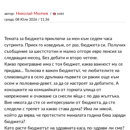
Николай Милчев
автор:
visibility
6485
ЗА НАС
сряда, 08 Юли 2026 /
11:36
АВТОРИ
РЕДАКЦИЯ
Темата за бюджета приключи за мен към седем часа
сутринта. Приех го изведнъж, от раз, бюджета си. Получих
КОНТАКТИ
съобщение за шестстотин и малко отгоре евро пенсия за
следващия месец. Без дебати и второ четене.
РЕКЛАМА
Какво преиграване има с тоя бюджет, каква важност му се
придава… Толкова е важен бюджетът, че любителите на
АБОНАМЕНТ
сливовицата в село дръпнаха първите си ракии още към
осем и половина-девет, за да се настроят за дебатите. А
УСЛОВИЯ ЗА ПОЛЗВАНЕ
кокошките на комшийката от горната улица от
напрежение и очакване са снесли яйца с по два жълтъка.
ПОЛИТИКА ЗА БИСКВИТКИТЕ
Вие някога да сте се интересували от бюджета, да сте
ПОЛИТИКАТА ЗА
следели с трепет за какво става дума? Има ли някой,
ПОВЕРИТЕЛНОСТ
който да вярва, че протестите миналата година бяха заради
бюджета?
Като расте бюджетът на здравната каса, по-здрави ли сме?