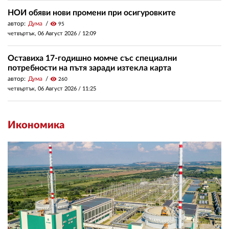
НОИ обяви нови промени при осигуровките
автор:
Дума
visibility
95
четвъртък, 06 Август 2026 /
12:09
Оставиха 17-годишно момче със специални
потребности на пътя заради изтекла карта
автор:
Дума
visibility
260
четвъртък, 06 Август 2026 /
11:25
Икономика