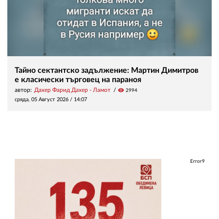
Тайно сектантско задължение: Мартин Димитров
е класически търговец на параноя
автор:
Дахер Фарид Дахер - Ламот
visibility
2994
сряда, 05 Август 2026 /
14:07
Error9