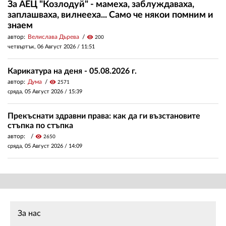
За АЕЦ "Козлодуй" - мамеха, заблуждаваха,
заплашваха, вилнееха... Само че някои помним и
знаем
автор:
Велислава Дърева
visibility
200
четвъртък, 06 Август 2026 /
11:51
Карикатура на деня - 05.08.2026 г.
автор:
Дума
visibility
2571
сряда, 05 Август 2026 /
15:39
Прекъснати здравни права: как да ги възстановите
стъпка по стъпка
автор:
visibility
2650
сряда, 05 Август 2026 /
14:09
За нас