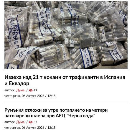
Иззеха над 21 т кокаин от трафиканти в Испания
и Еквадор
автор:
Дума
visibility
49
четвъртък, 06 Август 2026 /
12:15
Румъния отложи за утре потапянето на четири
натоварени шлепа при АЕЦ "Черна вода"
автор:
Дума
visibility
57
четвъртък, 06 Август 2026 /
12:15