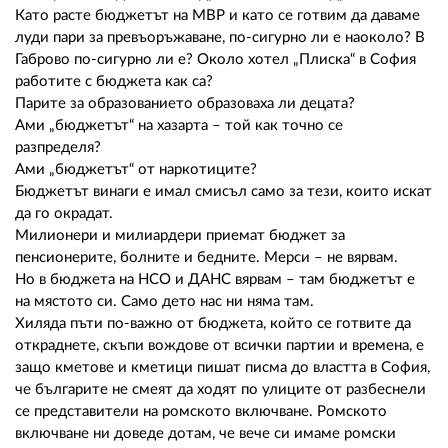
02 975 20 35
Като расте бюджетът на МВР и като се готвим да даваме
луди пари за превъоръжаване, по-сигурно ли е наоколо? В
Габрово по-сигурно ли е? Около хотел „Плиска“ в София
работите с бюджета как са?
Парите за образованието образоваха ли децата?
Ами „бюджетът“ на хазарта – той как точно се
разпределя?
Ами „бюджетът“ от наркотиците?
Бюджетът винаги е имал смисъл само за тези, които искат
да го окрадат.
Милионери и милиардери приемат бюджет за
пенсионерите, болните и бедните. Мерси – не вярвам.
Но в бюджета на НСО и ДАНС вярвам – там бюджетът е
на мястото си. Само дето нас ни няма там.
Хиляда пъти по-важно от бюджета, който се готвите да
откраднете, скъпи вождове от всички партии и времена, е
защо кметове и кметици пишат писма до властта в София,
че българите не смеят да ходят по улиците от разбеснели
се представители на ромското включване. Ромското
включване ни доведе дотам, че вече си имаме ромски