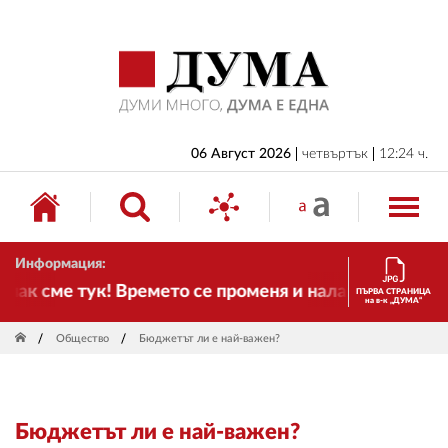
НАЧАЛО
БЪЛГАРИЯ
ИКОНОМИКА
ИЗБОРИ
06 Август 2026
четвъртък
12:24 ч.
СВЯТ
ОБЩЕСТВО
Информация:
КУЛТУРА
ак сме тук! Времето се променя и налага необходимо
ПЪРВА СТРАНИЦА
на в-к „ДУМА“
ЖИВОТ
Общество
Бюджетът ли е най-важен?
СПОРТ
ПРИЛОЖЕНИЯ
Бюджетът ли е най-важен?
ДРУГИ