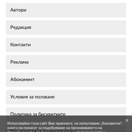
Автори
Редакция
Контакти
Реклама
Абонамент
Условия за ползване
Политика за бисквитките
Използвайки този сайт Вие приемате, че използваме „бисквитки",
които ни помагат за подобряване на преживяването на
Политиката за поверителност