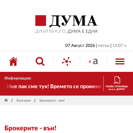
НАЧАЛО
БЪЛГАРИЯ
ИКОНОМИКА
ИЗБОРИ
07 Август 2026
петък
15:07 ч.
СВЯТ
ОБЩЕСТВО
Информация:
КУЛТУРА
Ние пак сме тук! Времето се променя и налага необ
ПЪРВА СТРАНИЦА
на в-к „ДУМА“
ЖИВОТ
България
Брокерите - вън!
СПОРТ
ПРИЛОЖЕНИЯ
Брокерите - вън!
ДРУГИ