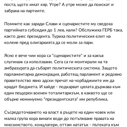
поста, щото имат кяр. Утре? А утре може да поискат и
забрана на партиите.
Помните как заради Слави и сценаристите му сведоха
партийната субсидия до 1 лев, нали? Обслужиха ГЕРБ така,
както днес президента. Туриха политическия елит на
колене пред олигархията да се моли за пари.
Ясно е вече чии хора са "сценаристите" и за какъв
слугинаж са използвани. Сега са ги монтирали на тв
амбразурата да събарят политическата система. Защото
парламентарна демокрация, работещ парламент и редовно
правителство явно адски пречат на чорбаджиите им да
крадат бюджета. И хайде - подкарват цялата държава към
един пещерен военен тоталитаризъм, в каквото ще се
обърне неминуемо "президентската" им република.
Съсредоточването на власт в ръцете на един човек или
малка група хора винаги води до потъпкване правата на
мнозинството, концлагери, оттам нататък - пътеката към