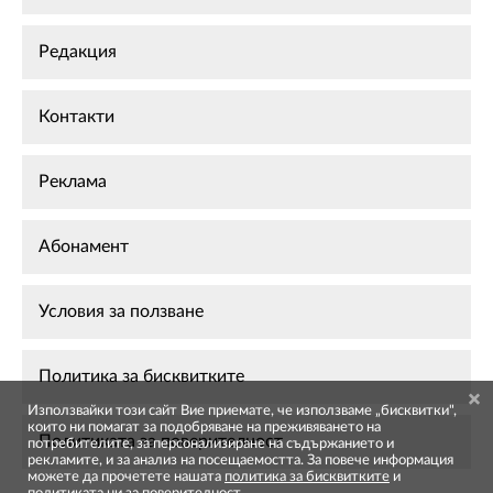
Редакция
Контакти
Реклама
Абонамент
Условия за ползване
Политика за бисквитките
Използвайки този сайт Вие приемате, че използваме „бисквитки",
които ни помагат за подобряване на преживяването на
Политиката за поверителност
потребителите, за персонализиране на съдържанието и
рекламите, и за анализ на посещаемостта. За повече информация
можете да прочетете нашата
политика за бисквитките
и