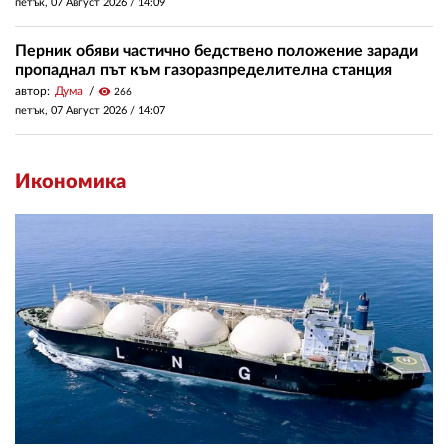
петък, 07 Август 2026 /
14:09
Перник обяви частично бедствено положение заради
пропаднал път към газоразпределителна станция
автор:
Дума
visibility
266
петък, 07 Август 2026 /
14:07
Икономика