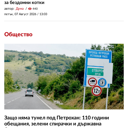
за бездомни котки
автор:
Дума
visibility
440
петък, 07 Август 2026 /
13:03
Общество
Защо няма тунел под Петрохан: 110 години
обещания, зелени спирачки и държавна