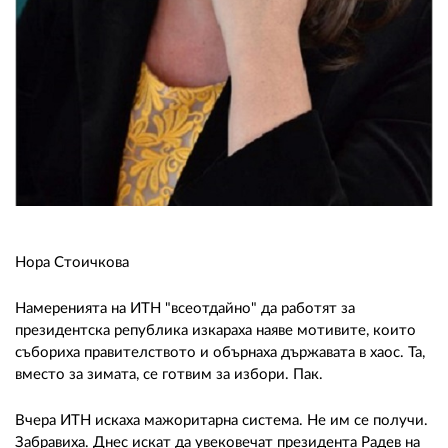
02 975 20 35
Нора Стоичкова
Намеренията на ИТН "всеотдайно" да работят за
президентска република изкараха наяве мотивите, които
събориха правителството и обърнаха държавата в хаос. Та,
вместо за зимата, се готвим за избори. Пак.
Вчера ИТН искаха мажоритарна система. Не им се получи.
Забравиха. Днес искат да увековечат президента Радев на