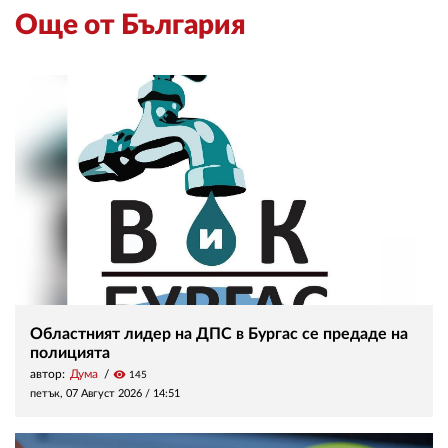
Още от България
Областният лидер на ДПС в Бургас се предаде на
полицията
автор:
Дума
visibility
145
петък, 07 Август 2026 /
14:51