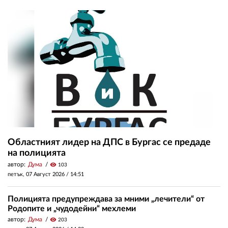
Областният лидер на ДПС в Бургас се предаде
на полицията
автор:
Дума
visibility
103
петък, 07 Август 2026 /
14:51
Полицията предупреждава за мними „лечители“ от
Родопите и „чудодейни“ мехлеми
автор:
Дума
visibility
203