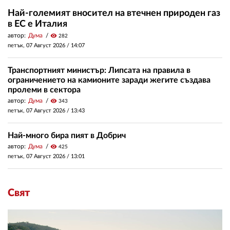
Най-големият вносител на втечнен природен газ
в ЕС е Италия
автор:
Дума
visibility
282
петък, 07 Август 2026 /
14:07
Транспортният министър: Липсата на правила в
ограничението на камионите заради жегите създава
пролеми в сектора
автор:
Дума
visibility
343
петък, 07 Август 2026 /
13:43
Най-много бира пият в Добрич
автор:
Дума
visibility
425
петък, 07 Август 2026 /
13:01
Свят