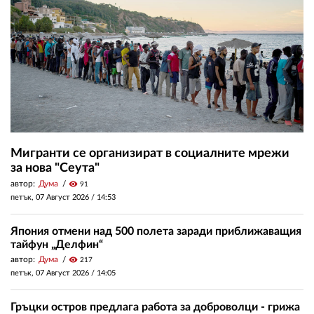
Мигранти се организират в социалните мрежи
за нова "Сеута"
автор:
Дума
visibility
91
петък, 07 Август 2026 /
14:53
Япония отмени над 500 полета заради приближаващия
тайфун „Делфин“
автор:
Дума
visibility
217
петък, 07 Август 2026 /
14:05
Гръцки остров предлага работа за доброволци - грижа