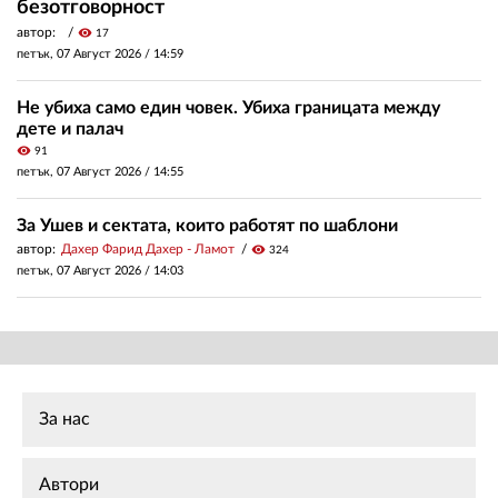
безотговорност
автор:
visibility
17
петък, 07 Август 2026 /
14:59
Не убиха само един човек. Убиха границата между
дете и палач
visibility
91
петък, 07 Август 2026 /
14:55
За Ушев и сектата, които работят по шаблони
автор:
Дахер Фарид Дахер - Ламот
visibility
324
петък, 07 Август 2026 /
14:03
За нас
Автори