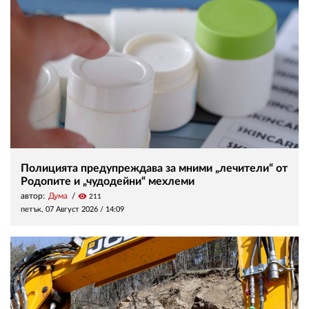
Полицията предупреждава за мними „лечители“ от
Родопите и „чудодейни“ мехлеми
автор:
Дума
visibility
211
петък, 07 Август 2026 /
14:09