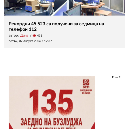
Рекордни 45 523 са получени за седмица на
телефон 112
автор:
Дума
visibility
431
петък, 07 Август 2026 /
12:37
Error9