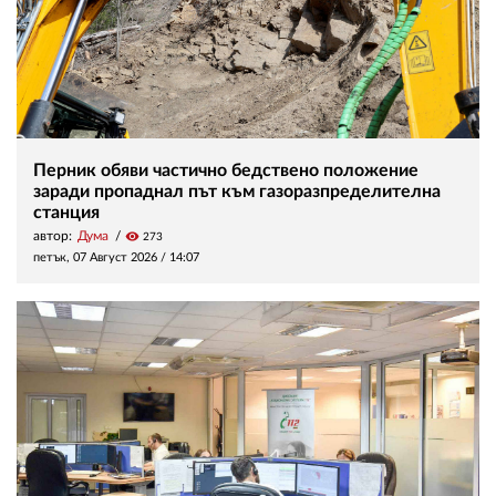
Перник обяви частично бедствено положение
заради пропаднал път към газоразпределителна
станция
автор:
Дума
visibility
273
петък, 07 Август 2026 /
14:07