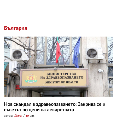
България
Нов скандал в здравеопазването: Закрива се и
съветът по цени на лекарствата
автор:
Дума
visibility
386