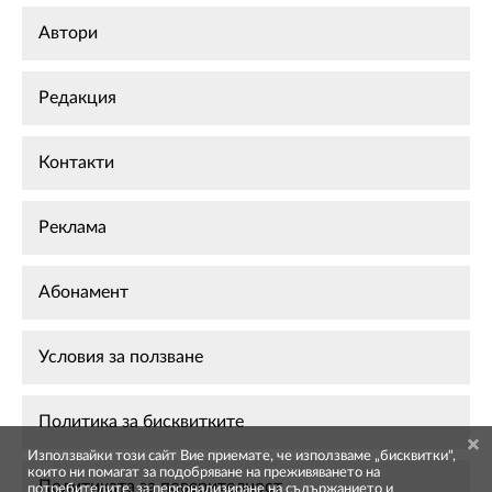
Автори
Редакция
Контакти
Реклама
Абонамент
Условия за ползване
Политика за бисквитките
Използвайки този сайт Вие приемате, че използваме „бисквитки",
които ни помагат за подобряване на преживяването на
Политиката за поверителност
потребителите, за персонализиране на съдържанието и