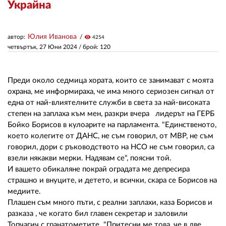
Украйна
ЗА НАС
Юлия Иванова
автор:
visibility
4254
АВТОРИ
четвъртък, 27 Юни 2024
/ брой: 120
РЕДАКЦИЯ
Преди около седмица хората, които се занимават с моята
КОНТАКТИ
охрана, ме информираха, че има много сериозен сигнал от
една от най-влиятелните служби в света за най-високата
РЕКЛАМА
степен на заплаха към мен, разкри вчера лидерът на ГЕРБ
Бойко Борисов в кулоарите на парламента. "Единственото,
АБОНАМЕНТ
което колегите от ДАНС, не съм говорил, от МВР, не съм
говорил, дори с ръководството на НСО не съм говорил, са
УСЛОВИЯ ЗА ПОЛЗВАНЕ
взели някакви мерки. Надявам се", поясни той.
ПОЛИТИКА ЗА БИСКВИТКИТЕ
И вашето обикаляне покрай оградата ме депресира
страшно и внуците, и детето, и всички, скара се Борисов на
ПОЛИТИКАТА ЗА
медиите.
ПОВЕРИТЕЛНОСТ
Плашен съм много пъти, с реални заплахи, каза Борисов и
разказа , че когато бил главен секретар и заловили
Топчагич с гранатометите. "Притесни ме това, че в две