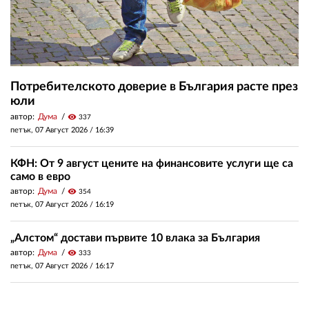
Потребителското доверие в България расте през
юли
автор:
Дума
visibility
337
петък, 07 Август 2026 /
16:39
КФН: От 9 август цените на финансовите услуги ще са
само в евро
автор:
Дума
visibility
354
петък, 07 Август 2026 /
16:19
„Алстом“ достави първите 10 влака за България
автор:
Дума
visibility
333
петък, 07 Август 2026 /
16:17