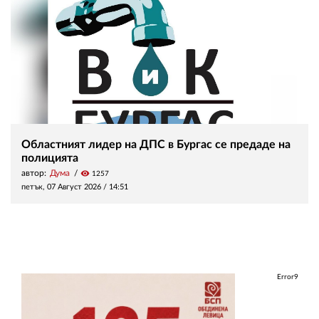
Областният лидер на ДПС в Бургас се предаде на
полицията
автор:
Дума
visibility
1257
петък, 07 Август 2026 /
14:51
Error9