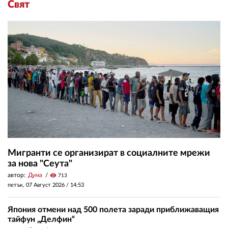
Свят
Мигранти се организират в социалните мрежи
за нова "Сеута"
автор:
Дума
visibility
713
петък, 07 Август 2026 /
14:53
Япония отмени над 500 полета заради приближаващия
тайфун „Делфин“