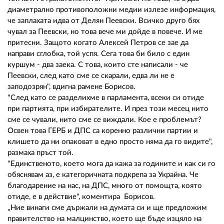
02 975 20 35
диаметрално противоположни медии излезе информация,
че заплахата идва от Делян Пеевски. Всичко друго бях
чувал за Пеевски, но това вече ми дойде в повече. И ме
притесни. Защото когато Алексей Петров се зае да
направи сглобка, той успя. Сега това би било с един
куршум - два заека. С това, които сте написали - че
Пеевски, след като сме се скарали, едва ли не е
заподозрян", вдигна рамене Борисов.
"След като се разделихме в парламента, всеки си отиде
при партията, при избирателите. И през този месец нито
сме се чували, нито сме се виждали. Кое е проблемът?
Освен това ГЕРБ и ДПС са коренно различни партии и
клишето да ни опаковат в едно просто няма да го видите",
размаха пръст той.
"Единственото, което мога да кажа за годините и как си го
обяснявам аз, е категоричната подкрепа за Украйна. Че
благодарение на нас, на ДПС, много от помощта, която
отиде, е в действие", коментира Борисов.
„Ние винаги сме държали на думата си и ще предложим
правителство на малцинство, което ще бъде изцяло на