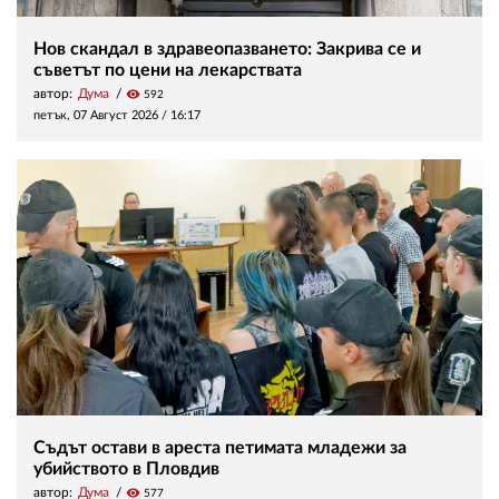
Нов скандал в здравеопазването: Закрива се и
съветът по цени на лекарствата
автор:
Дума
visibility
592
петък, 07 Август 2026 /
16:17
Съдът остави в ареста петимата младежи за
убийството в Пловдив
автор:
Дума
visibility
577