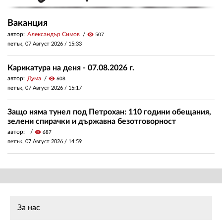
Ваканция
автор:
Александър Симов
visibility
507
петък, 07 Август 2026 /
15:33
Карикатура на деня - 07.08.2026 г.
автор:
Дума
visibility
608
петък, 07 Август 2026 /
15:17
Защо няма тунел под Петрохан: 110 години обещания,
зелени спирачки и държавна безотговорност
автор:
visibility
687
петък, 07 Август 2026 /
14:59
За нас