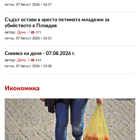
петък, 07 Август 2026 /
16:17
Съдът остави в ареста петимата младежи за
убийството в Пловдив
автор:
Дума
visibility
371
петък, 07 Август 2026 /
16:15
Снимка на деня - 07.08.2026 г.
автор:
Дума
visibility
619
петък, 07 Август 2026 /
15:30
Икономика