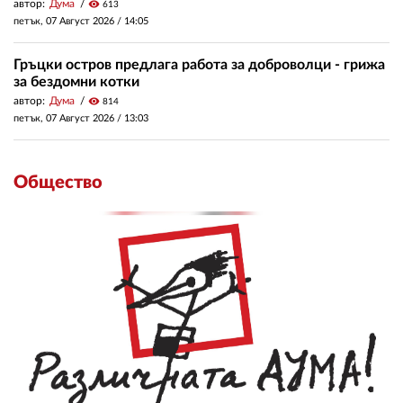
автор:
Дума
visibility
613
петък, 07 Август 2026 /
14:05
Гръцки остров предлага работа за доброволци - грижа
за бездомни котки
автор:
Дума
visibility
814
петък, 07 Август 2026 /
13:03
Общество