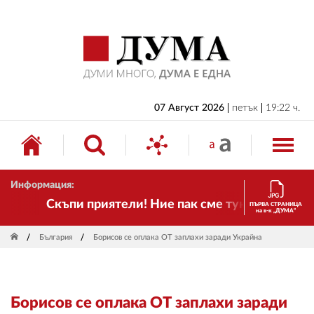
НАЧАЛО
БЪЛГАРИЯ
ИКОНОМИКА
ИЗБОРИ
07 Август 2026
петък
19:22 ч.
СВЯТ
ОБЩЕСТВО
Информация:
КУЛТУРА
Скъпи приятели! Ние пак сме тук! Времето се 
ПЪРВА СТРАНИЦА
на в-к „ДУМА“
ЖИВОТ
България
Борисов се оплака ОТ заплахи заради Украйна
СПОРТ
ПРИЛОЖЕНИЯ
Борисов се оплака ОТ заплахи заради
ДРУГИ