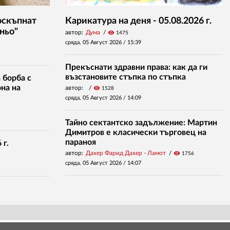
оскъпнат
Карикатура на деня - 05.08.2026 г.
ньо"
автор:
Дума
visibility
1475
сряда, 05 Август 2026 /
15:39
Прекъснати здравни права: как да ги
възстановите стъпка по стъпка
 борба с
на на
автор:
visibility
1528
сряда, 05 Август 2026 /
14:09
Тайно сектантско задължение: Мартин
Димитров е класически търговец на
параноя
 г.
автор:
Дахер Фарид Дахер - Ламот
visibility
1756
сряда, 05 Август 2026 /
14:07