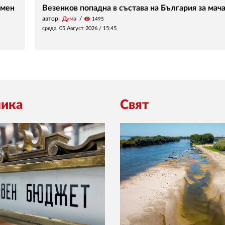
рмен
Везенков попадна в състава на България за мач
автор:
Дума
visibility
1495
сряда, 05 Август 2026 /
15:45
ика
Свят