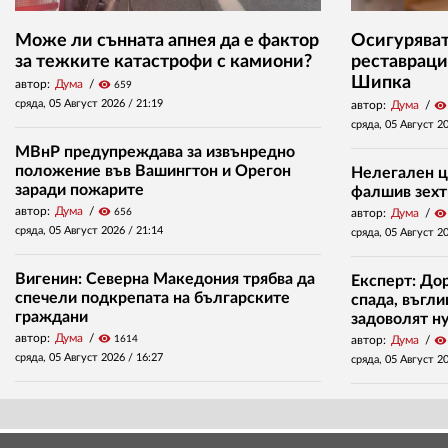
Може ли сънната апнея да е фактор
Осигуряват 
за тежките катастрофи с камиони?
реставраци
Шипка
автор:
Дума
visibility
659
сряда, 05 Август 2026 /
21:19
автор:
Дума
visibility
сряда, 05 Август 2
МВнР предупреждава за извънредно
положение във Вашингтон и Орегон
Нелегален ц
заради пожарите
фалшив зехт
автор:
Дума
visibility
656
автор:
Дума
visibility
сряда, 05 Август 2026 /
21:14
сряда, 05 Август 2
Вигенин: Северна Македония трябва да
Експерт: До
спечели подкрепата на българските
спада, въгл
граждани
задоволят н
автор:
Дума
visibility
1614
автор:
Дума
visibility
сряда, 05 Август 2026 /
16:27
сряда, 05 Август 2