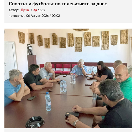
Спортът и футболът по телевизиите за днес
автор:
Дума
visibility
1055
четвъртък, 06 Август 2026 /
00:02