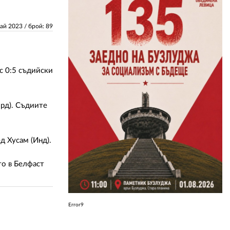
ЗА НАС
Май 2023
/ брой: 89
АВТОРИ
РЕДАКЦИЯ
 с 0:5 съдийски
КОНТАКТИ
орд). Съдиите
РЕКЛАМА
АБОНАМЕНТ
д Хусам (Инд).
УСЛОВИЯ ЗА ПОЛЗВАНЕ
то в Белфаст
ПОЛИТИКА ЗА БИСКВИТКИТЕ
ПОЛИТИКАТА ЗА
ПОВЕРИТЕЛНОСТ
Error9