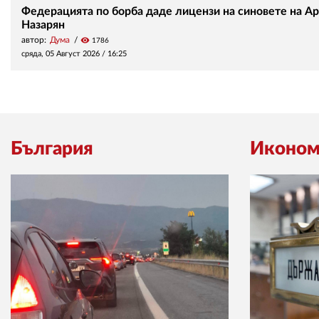
Федерацията по борба даде лицензи на синовете на А
Назарян
автор:
Дума
visibility
1786
сряда, 05 Август 2026 /
16:25
България
Иконом