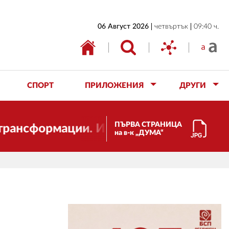
НАЧАЛО
06 Август 2026
четвъртък
09:40 ч.
БЪЛГАРИЯ
ИКОНОМИКА
ИЗБОРИ
СПОРТ
ПРИЛОЖЕНИЯ
ДРУГИ
СВЯТ
ОБЩЕСТВО
ПЪРВА СТРАНИЦА
формации. И ДУМА се променя и става е
на в-к „ДУМА“
КУЛТУРА
ЖИВОТ
СПОРТ
ПРИЛОЖЕНИЯ
ДРУГИ