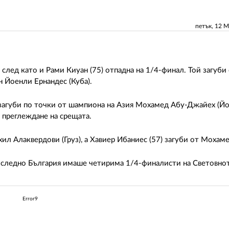
петък, 12 
 след като и Рами Киуан (75) отпадна на 1/4-финал. Той загуби
он Йоенли Ернандес (Куба).
 загуби по точки от шампиона на Азия Мохамед Абу-Джайех (Й
 преглеждане на срещата.
хил Алаквердови (Груз), а Хавиер Ибаниес (57) загуби от Мохаме
последно България имаше четирима 1/4-финалисти на Световно
Error9