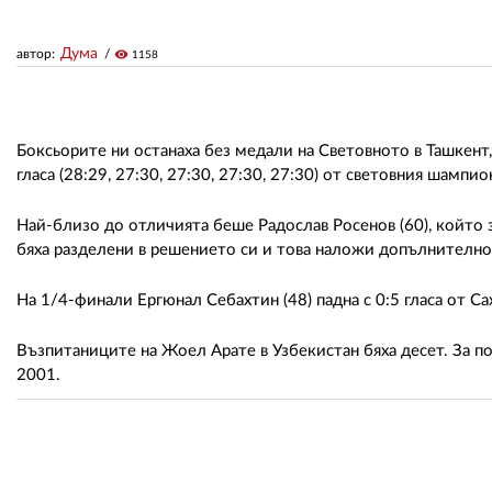
Дума
автор:
visibility
1158
Боксьорите ни останаха без медали на Световното в Ташкент,
гласа (28:29, 27:30, 27:30, 27:30, 27:30) от световния шампи
Най-близо до отличията беше Радослав Росенов (60), който
бяха разделени в решението си и това наложи допълнително
На 1/4-финали Ергюнал Себахтин (48) падна с 0:5 гласа от Са
Възпитаниците на Жоел Арате в Узбекистан бяха десет. За 
2001.