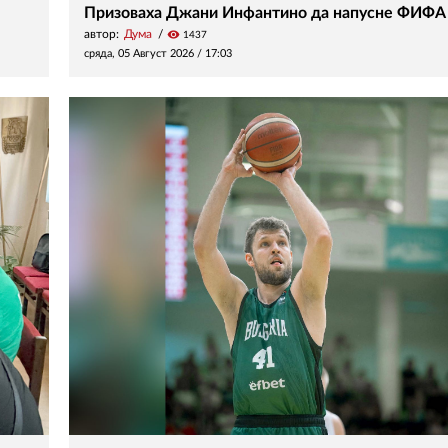
Призоваха Джани Инфантино да напусне ФИФА
автор:
Дума
visibility
1437
сряда, 05 Август 2026 /
17:03