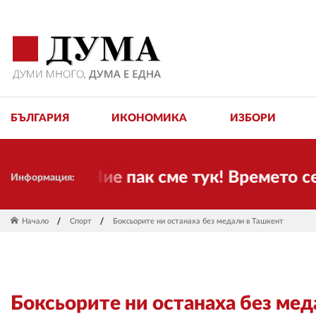
БЪЛГАРИЯ
ИКОНОМИКА
ИЗБОРИ
ели! Ние пак сме тук! Времето се пром
Информация:
Начало
Спорт
Боксьорите ни останаха без медали в Ташкент
Боксьорите ни останаха без мед