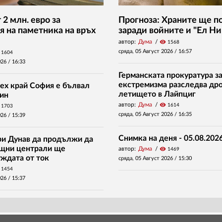
2 млн. евро за
Прогноза: Храните ще п
я на паметника на връх
заради войните и "Ел Ни
автор:
Дума
visibility
1568
сряда, 05 Август 2026 /
16:57
1604
026 /
16:33
Германската прокуратура за
екстремизма разследва дро
ех край София е бълвал
летището в Лайпциг
ин
автор:
Дума
visibility
1614
1703
сряда, 05 Август 2026 /
16:35
026 /
15:39
Снимка на деня - 05.08.2026
ри Дунав да продължи да
ищни централи ще
автор:
Дума
visibility
1469
уждата от ток
сряда, 05 Август 2026 /
15:30
1454
026 /
15:37