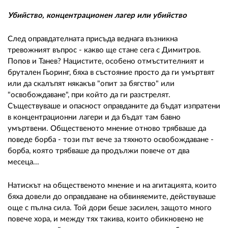
Убийство, концентрационен лагер или убийство
След оправдателната присъда веднага възникна
тревожният въпрос - какво ще стане сега с Димитров.
Попов и Танев? Нацистите, особено отмъстителният и
брутален Гьоринг, бяха в състояние просто да ги умъртвят
или да скалъпят някакъв "опит за бягство" или
"освобождаване", при който да ги разстрелят.
Съществуваше и опасност оправданите да бъдат изпратени
в концентрационни лагери и да бъдат там бавно
умъртвени. Общественото мнение отново трябваше да
поведе борба - този път вече за тяхното освобождаване -
борба, която трябваше да продължи повече от два
месеца...
Натискът на общественото мнение и на агитацията, които
бяха довели до оправдаване на обвиняемите, действуваше
още с пълна сила. Той дори беше засилен, защото много
повече хора, и между тях такива, които обикновено не