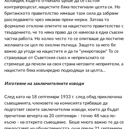
Холандия, където отначало щеше да се състои
контрапроцесът, нацистите бяха постигнали целта си. Но
британското правителство нямаше тази сила да забрани
разследването чрез някакви преки мерки. Затова то
формално отклони опитите на нацисткото правителство с
твърдението, че то няма право да се намесва в една съвсем
частна работа. Но колко често то се опитваше да постигне
желаната си цел по околни пътища. Защото за него бе
важно да угоди на нацистите и да ги "умиротвори" То се
страхуваше от Съветския съюз и непрекъснато се
стремеше да печели на своя страна неговите неприятели, а
нацистите бяха извънредно подходящи за целта...
Изготвяне на заключителните изводи
След като на 18 септември 1933 г. след обяд приключиха
съвещанията, членовете на комисията трябваше да
подготвят своите заключителни изводи, които да бъдат
прочетени вечерта на 20 септември - точно 48 часа по-
късно - на открито съвещание. Беше много важно те да се
предоставят на обществеността още преди 21 септември,