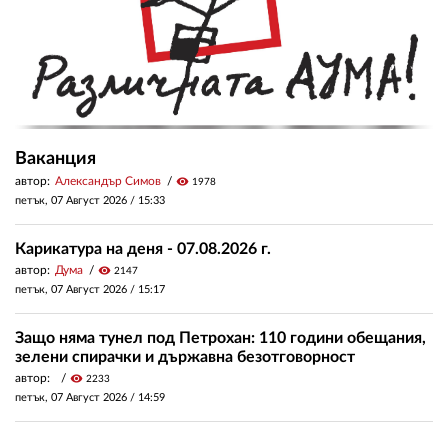
Ваканция
автор:
Александър Симов
visibility
1978
петък, 07 Август 2026 /
15:33
Карикатура на деня - 07.08.2026 г.
автор:
Дума
visibility
2147
петък, 07 Август 2026 /
15:17
Защо няма тунел под Петрохан: 110 години обещания,
зелени спирачки и държавна безотговорност
автор:
visibility
2233
петък, 07 Август 2026 /
14:59