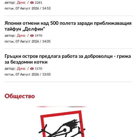
автор:
Дума
visibility
2281
петък, 07 Август 2026 /
14:53
Япония отмени над 500 полета заради приближаващия
тайфун „Делфин“
автор:
Дума
visibility
1970
петък, 07 Август 2026 /
14:05
Гръцки остров предлага работа за доброволци - грижа
за бездомни котки
автор:
Дума
visibility
1570
петък, 07 Август 2026 /
13:03
Общество