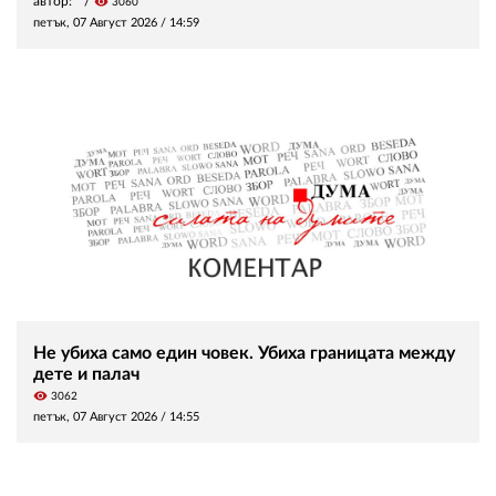
автор:
visibility
3060
петък, 07 Август 2026 /
14:59
Не убиха само един човек. Убиха границата между
дете и палач
visibility
3062
петък, 07 Август 2026 /
14:55