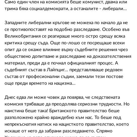
Само един член на комисията беше комунист, двама или
трима бяха социалдемократи, а останалите - либерали...
Западните либерални кръгове не можеха по начало да не
се противопоставят на подобно разследване. Особено във
Великобритания се реагираше много остро срещу всяка
критика срещу съда. Още по-лошо се посрещаше всеки
опит да се окаже влияние върху съдебните решения чрез
обществено допитване и разследване на доказателствения
материал, преди да е почнал официалният процес. А
съдебният състав в Лайпциг... представляваше редовен
състав от професионални съдии, заемали тези постове
още преди времето на нацизма...
Днес едва ли може човек да повярва, че следствената
комисия трябваше да преодолява сериозни трудности. Но
наистина беше така! Британското правителство беше
разположено крайно враждебно към нас. То беше под
непрекъснатия натиск на нацисткото правителство, което
искаше от него да забрани разследването. Спрямо