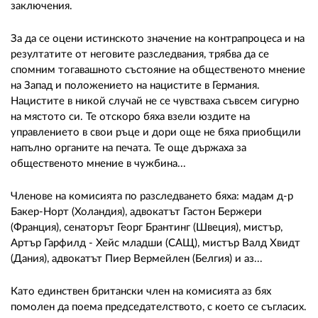
заключения.
За да се оцени истинското значение на контрапроцеса и на
резултатите от неговите разследвания, трябва да се
спомним тогавашното състояние на общественото мнение
на Запад и положението на нацистите в Германия.
Нацистите в никой случай не се чувстваха съвсем сигурно
на мястото си. Те отскоро бяха взели юздите на
управлението в свои ръце и дори още не бяха приобщили
напълно органите на печата. Те още държаха за
общественото мнение в чужбина...
Членове на комисията по разследването бяха: мадам д-р
Бакер-Норт (Холандия), адвокатът Гастон Бержери
(Франция), сенаторът Георг Брантинг (Швеция), мистър,
Артър Гарфилд - Хейс младши (САЩ), мистър Валд Хвидт
(Дания), адвокатът Пиер Вермейлен (Белгия) и аз...
Като единствен британски член на комисията аз бях
помолен да поема председателството, с което се съгласих.