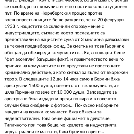
индустриалци - Круп, Тисен, Фьоглер, Бош и Шахт, с цел да
се освободят от комунистите по противоконституционен
път. По време на Нюрнбергския процес против
военнопрестъпниците беше разкрито, че на 20 февруари
1933 г. нацистите са сключили споразумение с
индустриалците, съгласно което последните са
предоставили на нацистите сума от 3 милиона райхсмарки
за техния предизборен фонд. За сметка на това Гьоринг е
обещал да обезвреди комунистите... Едва пожарът беше
"фет акомпли" (свършен факт), и правителството вече го
приписа на комунистите и го представи не просто като
криминално действие, а като сигнал за вълна от въоръжен
терор. В следващите 12 до 14 часа само в Берлин бяха
арестувани 1500 души, повечето от тях комунисти, а в
цяла Германия повече от 10 000 души. Заповедите за
арестуване бяха издадени преди пожара и в повечето
случаи бяха снабдени с фотоси... По-късно изборните
мандати на всички комунисти бяха обявени за
недействителни. Това беше фашизмът в действие.
Типичното при това беше, че кралете на индустрията,
индустриалните магнати, бяха броили парите...