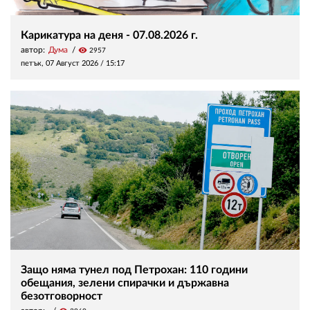
Карикатура на деня - 07.08.2026 г.
автор:
Дума
visibility
2957
петък, 07 Август 2026 /
15:17
Защо няма тунел под Петрохан: 110 години
обещания, зелени спирачки и държавна
безотговорност