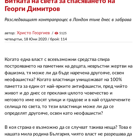
Битката на света за спасяването на
Георги Димитров
ЗА НАС
Разследващият контрапроцес в Лондон тъне днес в забрава
АВТОРИ
Христо Георгиев
автор:
visibility
5125
четвъртък, 18 Юни 2020
/ брой: 114
РЕДАКЦИЯ
КОНТАКТИ
Когато една власт с всевъзможни средства спира
РЕКЛАМА
построяването на паметник на децата, невръстни жертви на
фашизма, тя може ли да бъде наречена другояче, освен
АБОНАМЕНТ
неофашистка? Когато властници унищожават на 100%
паметта за един от най-ярките антифашисти, пред чийто
УСЛОВИЯ ЗА ПОЛЗВАНЕ
живот и до днес се прекланя цялото човечество и
неговото име носят улици и градове и в най отдалечените
ПОЛИТИКА ЗА БИСКВИТКИТЕ
селища по света, то тези властници може ли да се
определят другояче, освен като неофашисти?
ПОЛИТИКАТА ЗА
ПОВЕРИТЕЛНОСТ
В коя страна е възможно да се случват такива неща? Това е
нашата мила родина България, чиято власт не разрешава да