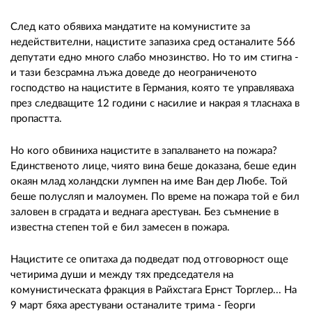
След като обявиха мандатите на комунистите за
недействителни, нацистите запазиха сред останалите 566
депутати едно много слабо мнозинство. Но то им стигна -
и тази безсрамна лъжа доведе до неограниченото
господство на нацистите в Германия, която те управляваха
през следващите 12 години с насилие и накрая я тласнаха в
пропастта.
Но кого обвиниха нацистите в запалването на пожара?
Единственото лице, чиято вина беше доказана, беше един
окаян млад холандски лумпен на име Ван дер Любе. Той
беше полусляп и малоумен. По време на пожара той е бил
заловен в сградата и веднага арестуван. Без съмнение в
известна степен той е бил замесен в пожара.
Нацистите се опитаха да подведат под отговорност още
четирима души и между тях председателя на
комунистическата фракция в Райхстага Ернст Торглер... На
9 март бяха арестувани останалите трима - Георги