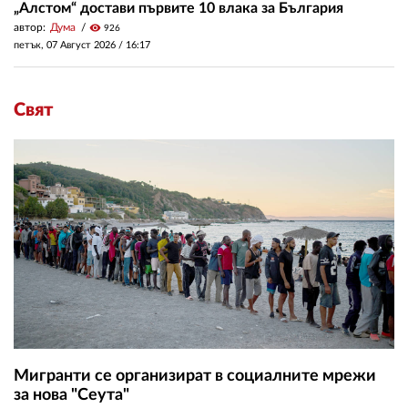
„Алстом“ достави първите 10 влака за България
автор:
Дума
visibility
926
петък, 07 Август 2026 /
16:17
Свят
Мигранти се организират в социалните мрежи
за нова "Сеута"