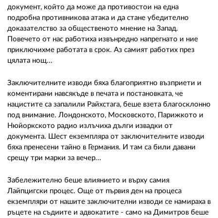
документ, който да може да противостои на една
подробна противникова атака и да стане убедително
доказателство за общественото мнение на Запад.
Повечето от нас работиха извънредно напрегнато и ние
приключихме работата в срок. Аз самият работих през
цялата нощ...
Заключителните изводи бяха благоприятно възприети и
коментирани навсякъде в печата и постановката, че
нацистите са запалили Райхстага, беше взета благосклонно
под внимание. Лондонското, Московското, Парижкото и
Нюйоркското радио излъчиха дълги извадки от
документа. Шест екземпляра от заключителните изводи
бяха пренесени тайно в Германия. И там са били давани
срещу три марки за вечер...
Забележително беше влиянието и върху самия
Лайпцигски процес. Още от първия ден на процеса
екземпляри от нашите заключителни изводи се намираха в
ръцете на съдиите и адвокатите - само на Димитров беше