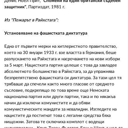
Денис Ноел Прит,
"Спомени на един британски съдебен
защитник"
, Партиздат, 1981 г.
Из "Пожарът в Райхстага":
Установяване на фашистката диктатура
Една от първите мерки на хитлеристкото правителство,
което на 30 януари 1933 г. взе властта в Германия, беше
разпускането на Райхстага и насрочването на нови избори
за 5 март. Нацистката партия целеше с това да завладее
абсолютното болшинство в Райхстага, за да упражнява
безпрепятствено фашистката си диктатура. За тази цел тя
трябваше да спечели както много гласове от средното
съсловие, подкрепящо по това време още Немската
национална партия или други партии, така и по някакъв
начин да изключи комунистите и да обяви
комунистическите мандати за невалидни. Изгледите на
нацистите да постигнат това с легални средства бяха
нищожни. Затова те сключиха комплот с водещи