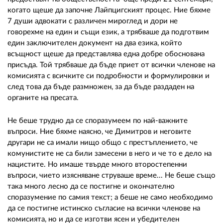
когато щеше да започне Лайпцигският процес. Ние бяхме
7 души адвокати с различен мироглед и дори не
говорехме на един и същи език, а трябваше да подготвим
един заключителен документ на два езика, който
всъщност щеше да представлява една добре обоснована
присъда. Той трябваше да бъде приет от всички членове на
комисията с всичките си подробности и формулировки и
след това да бъде размножен, за да бъде раздаден на
органите на пресата.
Не беше трудно да се споразумеем по най-важните
въпроси. Ние бяхме наясно, че Димитров и неговите
другари не са имали нищо общо с престъплението, че
комунистите не са били замесени в него и че то е дело на
нацистите. Но имаше твърде много второстепенни
въпроси, чието изясняване струваше времe... Не беше също
така много лесно да се постигне и окончателно
споразумение по самия текст; а беше не само необходимо
да се постигне истинско съгласие на всички членове на
комисията, но и да се изготви ясен и убедителен