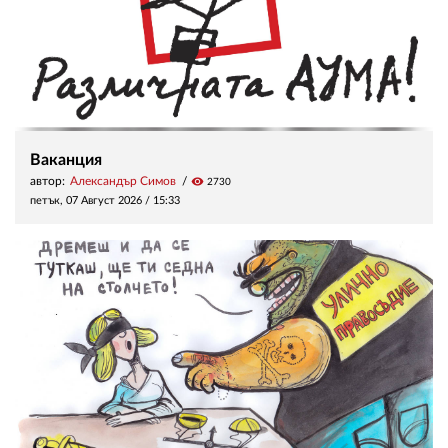
Ваканция
автор:
Александър Симов
visibility
2730
петък, 07 Август 2026 /
15:33