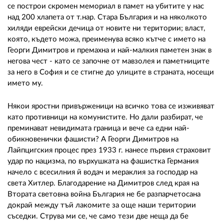
02 975 20 35
се построи скромен мемориал в памет на убитите у нас
над 200 хлапета от т.нар. Стара България и на няколкото
хиляди еврейски дечица от новите ни територии; власт,
която, където можа, преименува всяко кътче с името на
Георги Димитров и премахна и най-малкия паметен знак в
негова чест - като се започне от мавзолея и паметниците
за него в София и се стигне до улиците в страната, носещи
името му.
Някои яростни привърженици на всичко това се изживяват
като противници на комунистите. Но дали разбират, че
преминават невидимата граница и вече са едни най-
обикновенички фашисти? А Георги Димитров на
Лайпцигския процес през 1933 г. нанесе първия страховит
удар по нацизма, по върхушката на фашистка Германия
начело с всесилния й водач и мераклия за господар на
света Хитлер. Благодарение на Димитров след края на
Втората световна война България не бе разпарчетосана
докрай между тъй лакомите за още наши територии
съседки. Струва ми се, че само тези две неща да бе