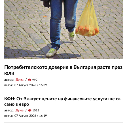
Потребителското доверие в България расте през
юли
автор:
Дума
visibility
992
петък, 07 Август 2026 /
16:39
КФН: От 9 август цените на финансовите услуги ще са
само в евро
автор:
Дума
visibility
1035
петък, 07 Август 2026 /
16:19