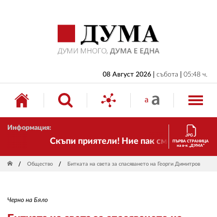
НАЧАЛО
БЪЛГАРИЯ
ИКОНОМИКА
ИЗБОРИ
08 Август 2026
събота
05:48 ч.
СВЯТ
ОБЩЕСТВО
Информация:
КУЛТУРА
Скъпи приятели! Ние пак сме тук! Времето 
ПЪРВА СТРАНИЦА
на в-к „ДУМА“
ЖИВОТ
Общество
Битката на света за спасяването на Георги Димитров
СПОРТ
ПРИЛОЖЕНИЯ
Черно на Бяло
ДРУГИ