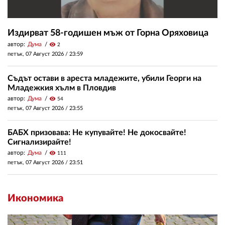
Издирват 58-годишен мъж от Горна Оряховица
автор:
Дума
visibility
2
петък, 07 Август 2026 /
23:59
Съдът остави в ареста младежите, убили Георги на
Младежкия хълм в Пловдив
автор:
Дума
visibility
54
петък, 07 Август 2026 /
23:55
БАБХ призовава: Не купувайте! Не докосвайте!
Сигнализирайте!
автор:
Дума
visibility
111
петък, 07 Август 2026 /
23:51
Икономика