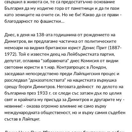
свършил в живота си, те са предостатъчно основание
България да му издигне гора от паметници и да ги пази
като зениците на очите си. Но не би! Какво да се прави -
благодарност по фашистки...
Днес, в деня на 138-ата годишнина от рождението на
Димитров, ви предлагаме частичка от политическите
мемоари на видния британски юрист Денис Прит (1887-
1972). Той е известен деец на Лейбъристката партия,
депутат, оглавява "забравената" днес Комисия от видни
световни юристи в т.нар. Контрапроцес в Лондон,
заседавал непосредствено преди Лайпцигския процес и
разследвал "доказателствата" на нацистката върхушка
срещу Георги Димитров. Неговата дейност по делото на
българина през 1933 г. се следи със затаен дъх по целия
свят и крайната му присъда за Димитров и другарите му -
невинни! - оказва огромно влияние не само върху
международната общественост, но и върху самия съдебен
състав в Лайпциг.