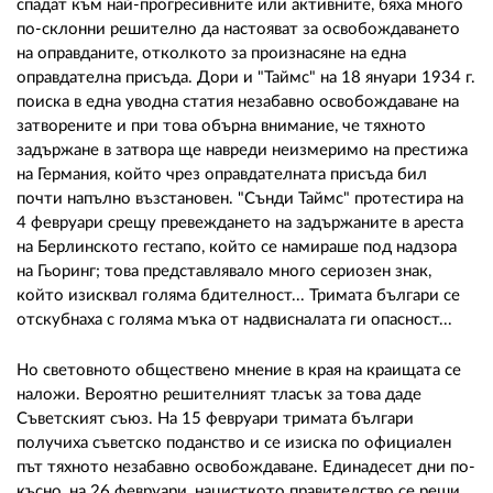
спадат към най-прогресивните или активните, бяха много
по-склонни решително да настояват за освобождаването
на оправданите, отколкото за произнасяне на една
оправдателна присъда. Дори и "Таймс" на 18 януари 1934 г.
поиска в една уводна статия незабавно освобождаване на
затворените и при това обърна внимание, че тяхното
задържане в затвора ще навреди неизмеримо на престижа
на Германия, който чрез оправдателната присъда бил
почти напълно възстановен. "Сънди Таймс" протестира на
4 февруари срещу превеждането на задържаните в ареста
на Берлинското гестапо, който се намираше под надзора
на Гьоринг; това представлявало много сериозен знак,
който изисквал голяма бдителност... Тримата българи се
отскубнаха с голяма мъка от надвисналата ги опасност...
Но световното обществено мнение в края на краищата се
наложи. Вероятно решителният тласък за това даде
Съветският съюз. На 15 февруари тримата българи
получиха съветско поданство и се изиска по официален
път тяхното незабавно освобождаване. Единадесет дни по-
късно, на 26 февруари, нацисткото правителство се реши