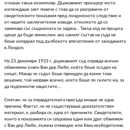
отказан такъв екземпляр. Държавният прокурор често
изглеждаше зает повече с това да се разграничи от
свидетелските показания пред лондонското следствие и
от нашите заключителни изводи, отколкото да се
занимава със същинската си задача... Такъв ход на процеса
щеше да бъде немислим, ако самият състав на съда не
беше изпаднал под дълбокото впечатление от заседанията
в Лондон.
На 23 декември 1933 г. държавният съд оправда всички
обвиняеми освен Ван дер Любе, който беше осъден на
смърт. Макар че съдът беше принуден да вземе това
решение, той направи всичко, което беше по силите му, за
да подпомогне нацистите...
Смятам, че за оправдателната присъда имаше не една
причина. Фактът, че не съществуваше доказателствен
материал, е, разбира се, една от причините. Свидетелите,
които в показанията си свързваха един или друг обвиняем
с Ван дер Любе, лъжеха очевидно или бяха неубедителни.