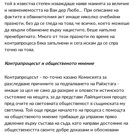
той в известна степен изваждаше наяве манията за величие
и невменяемостта на Ван дер Любе... При описание на
фактите в обвинителния акт имаше няколко очебийни
празноти, без да се гледа на това, че всичко, което можеше
да хвърли обвинение върху нацистите, беше напълно
пренебрегнато. Много от тези празноти по време на
контрапроцеса бяха запълнени и сега искам да се спра
точно на това.
Контрапроцесът и общественото мнение
Контрапроцесът - по-точно казано Комисията за
разследване причините за подпалването на Райхстага -
имаше за цел не само да разкрие и оповести истинското
състояние на нещата, за да представи Лайпцигския процес
пред очите на световната общественост в същинската му
светлина. Той още преди началото нa процеса с помощта
на общественото мнение трябваше да упражни пряко
давление върху състава на съда, като направи достояние на
обществеността своите добре доказани и обосновани