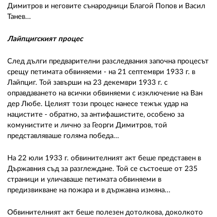
Димитров и неговите сънародници Благой Попов и Васил
Танев...
Лайпцигският процес
След дълги предварителни разследвания започна процесът
срещу петимата обвиняеми - на 21 септември 1933 г. в
Лайпциг. Той завърши на 23 декември 1933 г. с
оправдаването на всички обвиняеми с изключение на Ван
дер Любе. Целият този процес нанесе тежък удар на
нацистите - обратно, за антифашистите, особено за
комунистите и лично за Георги Димитров, той
представляваше голяма победа...
На 22 юли 1933 г. обвинителният акт беше представен в
Държавния съд за разглеждане. Той се състоеше от 235
страници и уличаваше петимата обвиняеми в
предизвикване на пожара и в държавна измяна...
Обвинителният акт беше полезен дотолкова, доколкото