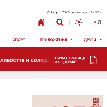
НАЧАЛО
06 Август 2026
четвъртък
17:39 ч.
БЪЛГАРИЯ
ИКОНОМИКА
ИЗБОРИ
СПОРТ
ПРИЛОЖЕНИЯ
ДРУГИ
СВЯТ
ОБЩЕСТВО
ПЪРВА СТРАНИЦА
а и солидарността. Благодарим ви за п
на в-к „ДУМА“
КУЛТУРА
ЖИВОТ
СПОРТ
ПРИЛОЖЕНИЯ
ДРУГИ