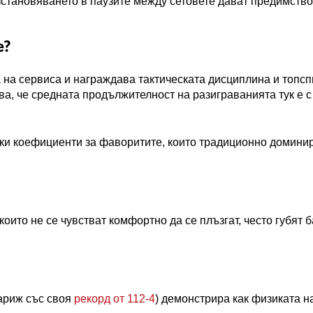
становяването в паузите между сетовете дават предимство
е?
 на сервиса и награждава тактическата дисциплина и топсп
ва, че средната продължителност на разиграванията тук е с
оки коефициенти за фаворитите, които традиционно домини
оито не се чувстват комфортно да се плъзгат, често губят 
Париж със своя
рекорд от 112-4
) демонстрира как физиката н