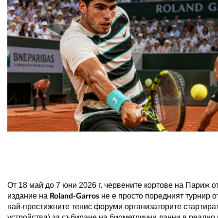
От 18 май до 7 юни 2026 г. червените кортове на Париж 
издание на
не е просто поредният турнир о
Roland-Garros
най-престижните тенис форуми организаторите стартира
устройства) за събиране на биометрични данни в реално