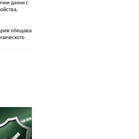
ични данни с
ройства,
Париж обещава
изическото