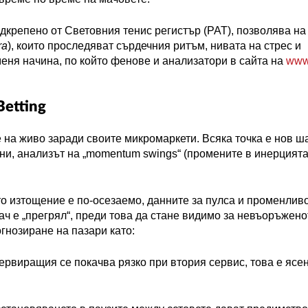
крепено от Световния тенис регистър (
PAT
), позволява на
ra
), които проследяват сърдечния ритъм, нивата на стрес и
еня начина, по който фенове и анализатори в сайта на
ww
Betting
е на живо заради своите микромаркети.
Всяка точка е нов ш
и, анализът на „
momentum
swings
“ (промените в инерцията
то изтощение е по-осезаемо, данните за пулса и променлив
рач е „прегрял“, преди това да стане видимо за невъоръжено
огнозиране на пазари като:
ервиращия се покачва рязко при втория сервис, това е ясен