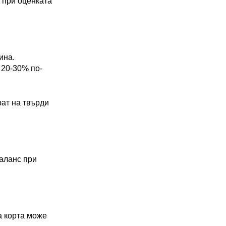
 при оценката
ина.
 20-30% по-
рат на твърди
баланс при
а корта може