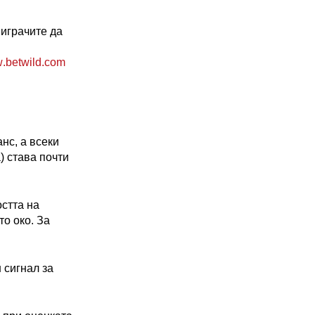
02 975 20 35
 играчите да
w
.
betwild
.
com
анс
, а
всеки
) става почти
остта на
то око. За
 сигнал за