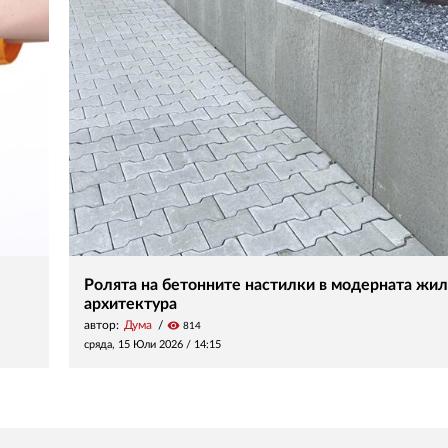
Ролята на бетонните настилки в модерната жи
архитектура
автор:
Дума
visibility
814
сряда, 15 Юли 2026 /
14:15