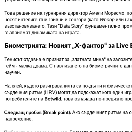
Това решение на турнирния директор Амели Моресмо, под
носят интелигентни гривни и сензори (като
Whoop
или
Ou
възстановяването. Тази "
Data
Story
" фундаментално пром
възприемат динамиката на играта.
Биометрията: Новият „
X
-фактор“ за
Live
Тенисът отдавна е признат за „златната мина“ на залозит
гейм - малка драма.
С навлизането на биометричните данн
научен.
На клей, където разиграванията са по-дълги и физическо
сърдечния ритъм (
HRV
) могат да подскажат кога един иг
потребителите на
, това означава по-прецизно пр
Betwild
Ако сърдечният ритъм на с
Следващ пробив (Break point):
напрежение.