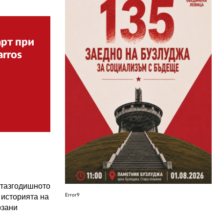
ЗА НАС
арт при
АВТОРИ
arros
РЕДАКЦИЯ
КОНТАКТИ
РЕКЛАМА
АБОНАМЕНТ
УСЛОВИЯ ЗА ПОЛЗВАНЕ
ПОЛИТИКА ЗА БИСКВИТКИТЕ
ПОЛИТИКАТА ЗА
 тазгодишното
ПОВЕРИТЕЛНОСТ
Error9
 историята на
рзани