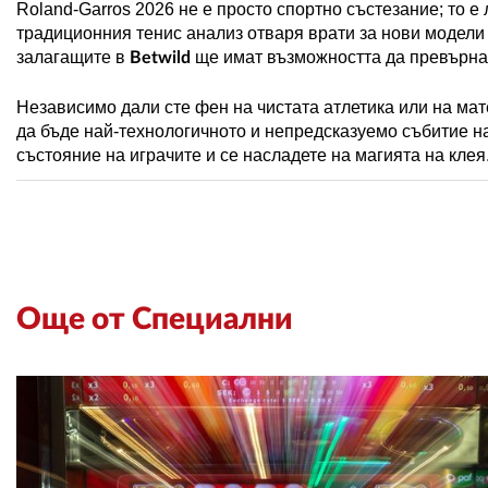
Roland
-
Garros
2026 не е просто спортно състезание; то е
традиционния тенис анализ отваря врати за нови модели 
залагащите в
ще имат възможността да превърна
Betwild
Независимо дали сте фен на чистата атлетика или на м
да бъде най-технологичното и непредсказуемо събитие н
състояние на играчите и се насладете на магията на клея
Още от Специални