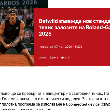
Betwild въвежда нов станд
тенис залозите на Roland-G
2026
четвъртък, 07 Май 2026 /
10:01
Дума
автор:
visibility
1187
отново ще се превърнат в епицентър на световния тенис. Но
т Големия шлем – то е исторически вододел. За първи път в
т пилотна програма за използване на
(свъ
connected device
 време по време на мачовете.