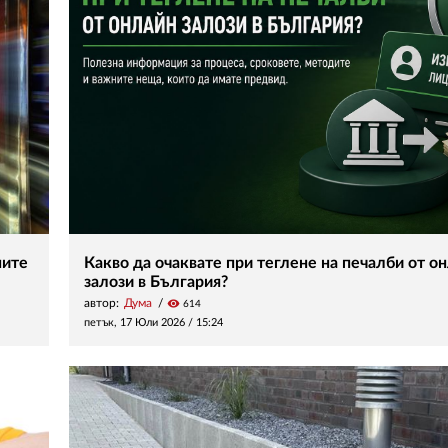
ните
Какво да очаквате при теглене на печалби от о
залози в България?
автор:
Дума
visibility
614
петък, 17 Юли 2026 /
15:24