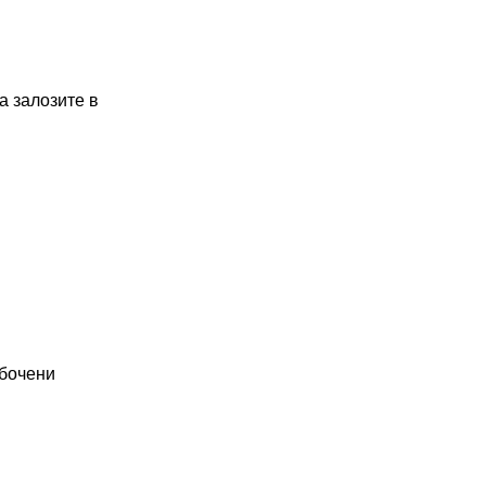
а залозите в
бочени