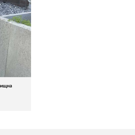
лищна