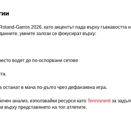
гии
Roland
-
Garros
2026, като акцентът пада върху гъвкавостта н
данните, умните залози се фокусират върху:
често водят до по-оспорвани сетове
та.
а останат в мача по-дълго чрез дефанзивна игра.
бочен анализ, използвайки ресурси като
Tennisnerd
за задъл
и върху представянето на топ атлетите.