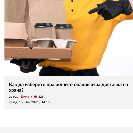
Как да изберете правилните опаковки за доставка на
храна?
автор:
Дума
visibility
829
сряда, 15 Юли 2026 /
14:15