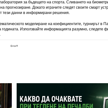
 лаборатория за бъдещето на спорта. Сливането на биометр
на прогнозиране. Докато играчите следят своите смарт уст
т тези данни в информирани решения.
атематическото моделиране на коефициентите, турнирът в 
а годината. Използвайте информацията разумно, следете ф
.
Error9