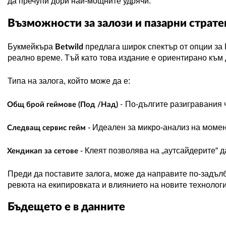
да пречупи дори най-мощните удрячи.
Възможности за залози и пазарни страте
Букмейкъра
предлага широк спектър от опции за
Betwild
реално време. Тъй като това издание е ориентирано към 
Типа на залога, който може да е:
По-дългите разигравания 
Общ брой геймове (Под /Над)
-
-
Идеален за микро-анализ на момен
Следващ сервис гейм
-
Клеят позволява на „аутсайдерите“ д
Хендикап за сетове
Преди да поставите залога, може да направите по-задъл
ревюта на екипировката и влиянието на новите технологи
Бъдещето е в данните