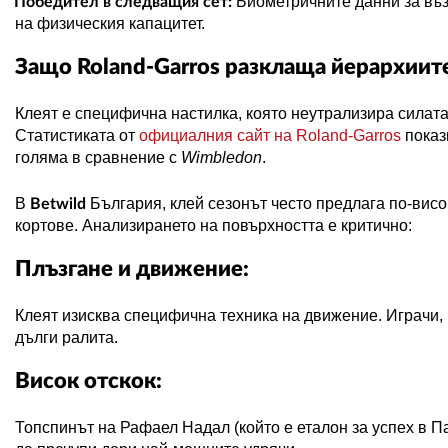
Биометричните данни за въз
Победител в следващия сет:
на физическия капацитет.
Защо
Roland
-
Garros
разклаща йерархиит
Клеят е специфична настилка, която неутрализира силата
Статистиката от
официалния сайт на
Roland
-
Garros
показ
голяма в сравнение с
Wimbledon
.
В
България, клей сезонът често предлага по-вис
Betwild
кортове. Анализирането на повърхността е критично:
Плъзгане и движение:
Клеят изисква специфична техника на движение. Играчи, к
дълги ралита.
Висок отскок:
Топспинът на Рафаел Надал (който е еталон за успех в 