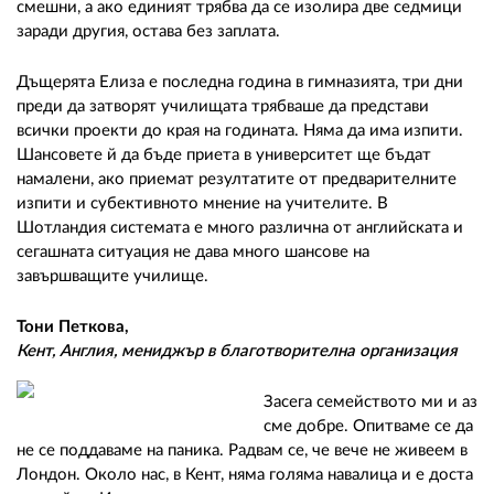
смешни, а ако единият трябва да се изолира две седмици
заради другия, остава без заплата.
Дъщерята Елиза е последна година в гимназията, три дни
преди да затворят училищата трябваше да представи
всички проекти до края на годината. Няма да има изпити.
Шансовете й да бъде приета в университет ще бъдат
намалени, ако приемат резултатите от предварителните
изпити и субективното мнение на учителите. В
Шотландия системата е много различна от английската и
сегашната ситуация не дава много шансове на
завършващите училище.
Тони Петкова,
Кент, Англия, мениджър в благотворителна организация
Засега семейството ми и аз
сме добре. Опитваме се да
не се поддаваме на паника. Радвам се, че вече не живеем в
Лондон. Около нас, в Кент, няма голяма навалица и е доста