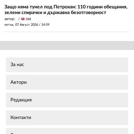
Защо няма тунел под Петрохан: 110 години обещания,
зелени спирачки и държавна безотговорност
автор:
visibility
288
петък, 07 Август 2026 /
14:59
За нас
Автори
Редакция
Контакти