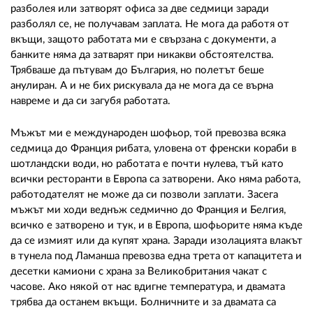
разболея или затворят офиса за две седмици заради
разболял се, не получавам заплата. Не мога да работя от
вкъщи, защото работата ми е свързана с документи, а
банките няма да затварят при никакви обстоятелства.
Трябваше да пътувам до България, но полетът беше
анулиран. А и не бих рискувала да не мога да се върна
навреме и да си загубя работата.
Мъжът ми е международен шофьор, той превозва всяка
седмица до Франция рибата, уловена от френски кораби в
шотландски води, но работата е почти нулева, тъй като
всички ресторанти в Европа са затворени. Ако няма работа,
работодателят не може да си позволи заплати. Засега
мъжът ми ходи веднъж седмично до Франция и Белгия,
всичко е затворено и тук, и в Европа, шофьорите няма къде
да се измият или да купят храна. Заради изолацията влакът
в тунела под Ламанша превозва една трета от капацитета и
десетки камиони с храна за Великобритания чакат с
часове. Ако някой от нас вдигне температура, и двамата
трябва да останем вкъщи. Болничните и за двамата са