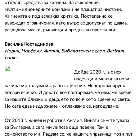
отделят средства за хигиена. За съжаление,
мултимилионерните компании не плащат за чистачи.
Хигиената е под всякаква критика. Постепенно се
въвеждат ограничения, като вътре се допускат по двама,
раздадоха маски, ръкавици и предпазни престилки.
Василка Костадинова,
Норич, Норфолк, Англия, Библиотечен отдел, Bertram
books
Дойде 2020 г., а с нея -
надежди и мечти за нови
начинания, пътувания, работа, учение. Но коронавирусът
попари всичко. И докато все повтаряхме, че нямаме време
за нашите близки и деца, eто го всичкото време на света.
Но сега едва издържаме - оплакваме се, негодуваме.
От 2013 г. живея и работя в Англия. Винаги съм тъгувала
за България, а сега ми липсва още повече. Там е
семейството ми. Радвам се, че нашите управници този път