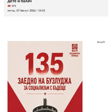
дете и палач
visibility
293
петък, 07 Август 2026 /
14:55
Error9