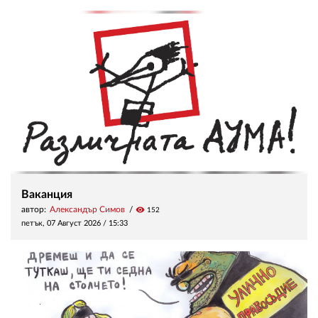
Ваканция
автор:
Александър Симов
visibility
152
петък, 07 Август 2026 /
15:33