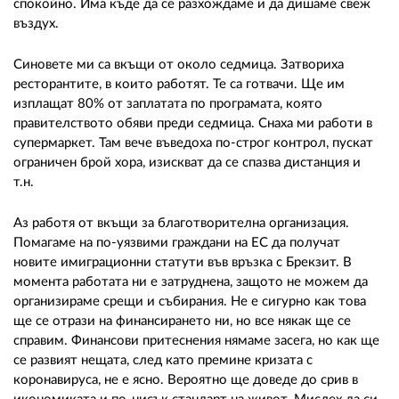
спокойно. Има къде да се разхождаме и да дишаме свеж
въздух.
Синовете ми са вкъщи от около седмица. Затвориха
ресторантите, в които работят. Те са готвачи. Ще им
изплащат 80% от заплатата по програмата, която
правителството обяви преди седмица. Снаха ми работи в
супермаркет. Там вече въведоха по-строг контрол, пускат
ограничен брой хора, изискват да се спазва дистанция и
т.н.
Аз работя от вкъщи за благотворителна организация.
Помагаме на по-уязвими граждани на ЕС да получат
новите имиграционни статути във връзка с Брекзит. В
момента работата ни е затруднена, защото не можем да
организираме срещи и събирания. Не е сигурно как това
ще се отрази на финансирането ни, но все някак ще се
справим. Финансови притеснения нямаме засега, но как ще
се развият нещата, след като премине кризата с
коронавируса, не е ясно. Вероятно ще доведе до срив в