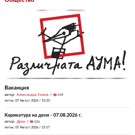
Общество
Ваканция
автор:
Александър Симов
visibility
139
петък, 07 Август 2026 /
15:33
Карикатура на деня - 07.08.2026 г.
автор:
Дума
visibility
226
петък, 07 Август 2026 /
15:17