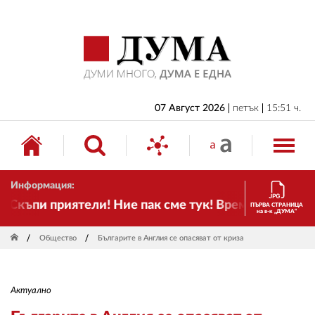
НАЧАЛО
БЪЛГАРИЯ
ИКОНОМИКА
ИЗБОРИ
07 Август 2026
петък
15:51 ч.
СВЯТ
ОБЩЕСТВО
Информация:
КУЛТУРА
къпи приятели! Ние пак сме тук! Времето се промен
ПЪРВА СТРАНИЦА
на в-к „ДУМА“
ЖИВОТ
Общество
Българите в Англия се опасяват от криза
СПОРТ
ПРИЛОЖЕНИЯ
Актуално
ДРУГИ