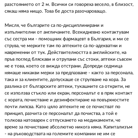
разстоянието от 2 м. Всички си говореха весело, в близост,
сякаш няма нищо. Това бе доста разочароващо.
Мисля, че българите са по-дисциплинирани и
изпълнителни от англичаните. Всекидневно контактувам
със сестра ми - помощник фармацевт в България, и ми се
струва, че мерките там по аптеките са по-адекватни и
навременни от тук. Действителността в английските, на
пръв поглед бляскави и отрупани със стоки, аптеки съвсем
не е това, което се вижда отстрани. Допреди седмица
нямаше никакви мерки за предпазване - както за персонала,
така и за клиентите, допускаше се струпване на хора. За
разлика от българските аптеки, тукашните са открити, не
се използва стъкло или екран, персоналът е в пряк контакт
с хората, почистване и дезинфектиране на повърхностите
почти липсва. Като цяло аптеките не се почистват по
принцип, разчита се персоналът да почиства, а той е
толкова натоварен с отпускането на медикаменти, че
време за почистване абсолютно никога няма. Капитализъм
- на ръководствата на големите компании не им се