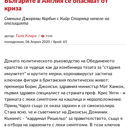
Българите в Англия се опасяват от
криза
ЗА НАС
Смениха Джереми Корбин с Кийр Стармър начело на
опозицията
АВТОРИ
Галя Кларк
автор:
visibility
7194
РЕДАКЦИЯ
понеделник, 06 Април 2020
/ брой: 65
КОНТАКТИ
Докато политическото ръководство на Обединеното
РЕКЛАМА
кралство се чудеше как да комбинира тезата за "стадния
АБОНАМЕНТ
имунитет" и крутите мерки, коронавирусът застигна
ключови фигури в британския политически живот:
УСЛОВИЯ ЗА ПОЛЗВАНЕ
премиера Борис Джонсън, здравния министър Мат Ханкок,
първия здравен специалист на страната проф. Крис Уити - и
ПОЛИТИКА ЗА БИСКВИТКИТЕ
тримата с леки симптоми на кашлица и неразположение.
Принц Чарлз също се оказа заразен и се самоизолира.
ПОЛИТИКАТА ЗА
Стана ясно, че и съветникът на Джонсън, Доминик
ПОВЕРИТЕЛНОСТ
Къмингс - "кардинал Ришельо" за правителството, също е
в отбора на заразените с леки симптоми. В този ключов