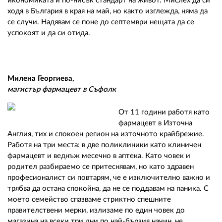
икономиката и по-нисък стандарт на живот. Мислех да си
ходя в България в края на май, но както изглежда, няма да
се случи. Надявам се поне до септември нещата да се
успокоят и да си отида.
Милена Георгиева,
магистър фармацевт в Съфолк
От 11 години работя като
фармацевт в Източна
Англия, тих и спокоен регион на източното крайбрежие.
Работя на три места: в две поликлиники като клиничен
фармацевт и веднъж месечно в аптека. Като човек и
родител разбираемо се притеснявам, но като здравен
професионалист си повтарям, че е изключително важно и
трябва да остана спокойна, да не се поддавам на паника. С
моето семейство спазваме стриктно спешните
правителствени мерки, излизаме по един човек до
магазина на всеки три дни по най-бързия начин, не