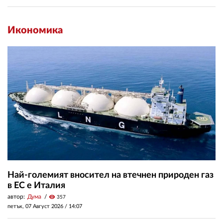
Икономика
Най-големият вносител на втечнен природен газ
в ЕС е Италия
автор:
Дума
visibility
357
петък, 07 Август 2026 /
14:07