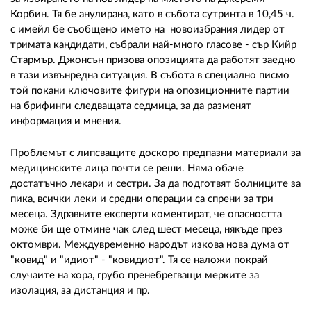
Корбин. Тя бе анулирана, като в събота сутринта в 10,45 ч.
с имейл бе съобщено името на новоизбрания лидер от
тримата кандидати, събрали най-много гласове - сър Кийр
Стармър. Джонсън призова опозицията да работят заедно
в тази извънредна ситуация. В събота в специално писмо
той покани ключовите фигури на опозиционните партии
на брифинги следващата седмица, за да разменят
информация и мнения.
Проблемът с липсващите доскоро предпазни материали за
медицинските лица почти се реши. Няма обаче
достатъчно лекари и сестри. За да подготвят болниците за
пика, всички леки и средни операции са спрени за три
месеца. Здравните експерти коментират, че опасността
може би ще отмине чак след шест месеца, някъде през
октомври. Междувременно народът изкова нова дума от
"ковид" и "идиот" - "ковидиот". Тя се наложи покрай
случаите на хора, грубо пренебрегващи мерките за
изолация, за дистанция и пр.