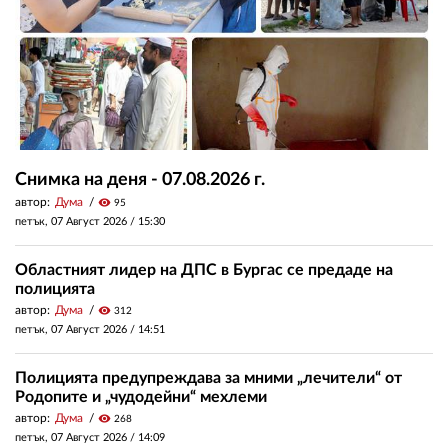
Снимка на деня - 07.08.2026 г.
автор:
Дума
visibility
95
петък, 07 Август 2026 /
15:30
Областният лидер на ДПС в Бургас се предаде на
полицията
автор:
Дума
visibility
312
петък, 07 Август 2026 /
14:51
Полицията предупреждава за мними „лечители“ от
Родопите и „чудодейни“ мехлеми
автор:
Дума
visibility
268
петък, 07 Август 2026 /
14:09