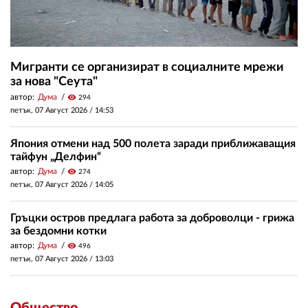
Мигранти се организират в социалните мрежи
за нова "Сеута"
автор:
Дума
visibility
294
петък, 07 Август 2026 /
14:53
Япония отмени над 500 полета заради приближаващия
тайфун „Делфин“
автор:
Дума
visibility
274
петък, 07 Август 2026 /
14:05
Гръцки остров предлага работа за доброволци - грижа
за бездомни котки
автор:
Дума
visibility
496
петък, 07 Август 2026 /
13:03