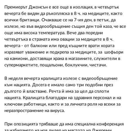
Премиерът Джонсън е все още в изолация, в четвъртък
вечерта бе видян да ръкопляска в 8 ч. на медиците, както
всички британци. Очакваше се на 7-ия ден, в петък, да
излезе, но във видеообръщение същия ден той каза, че все
още има висока температура. Вече два поредни
четвъртъка в страната има овации за медиците в 8 ч.
вечерта - от балкони или пред къщните врати хората
изразяват уважение и подкрепа за медиците, за шофьори
на камиони, доставящи храна в магазините, служители в
супермаркетите, пощальони, боклукчии, чистачи.
В неделя вечерта кралицата излезе с видеообръщение
към нацията. Досега е имало само три подобни през
дългото й властване. Речта й има за цел да сплоти
нацията. Кралицата благодари на здравния персонал и на
ключови работници, както и за личната роля на всеки за
неразпространение на вируса.
При опозицията трябваше да има специална конференция
за избирането на нов лидер на мястото на Джереми