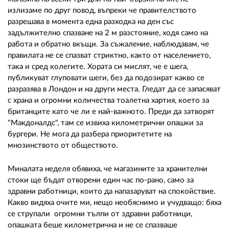
излизаме по друг повод, въпреки че правителството
разрешава в момента една разходка на ден със
задължително спазване на 2 м разстояние, ходя само на
работа и обратно вкъщи. За съжаление, наблюдавам, че
правилата не се спазват стриктно, както от населението,
така и сред колегите. Хората си мислят, че е шега,
публикуват глуповати шеги, без да подозират какво се
разразява в Лондон и на други места. Гледат да се запасяват
с храна и огромни количества тоалетна хартия, което за
британците като че ли е най-важното. Преди да затворят
"Макдоналдс", там се извиха километрични опашки за
бургери. Не мога да разбера приоритетите на
мнозинството от обществото.
Миналата неделя обявиха, че магазините за хранителни
стоки ще бъдат отворени един час по-рано, само за
здравни работници, които да напазаруват на спокойствие.
Какво видяха очите ми, нещо необяснимо и учудващо: бяха
се струпали огромни тълпи от здравни работници,
опашката беше километрична и не се спазваше