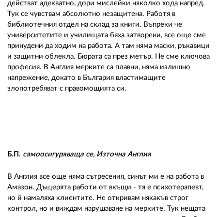
действат адекватно, дори мислейки няколко хода напред.
Тук се чувствам абсолютно незащитена. Работя в
библиотечния отдел на склад за книги. Въпреки че
университетите и училищата бяха затворени, все още сме
принудени да ходим на работа. А там няма маски, ръкавици
и защитни облекла. Бюрата са през метър. Не сме ключова
професия. В Англия мерките са плавни, няма излишно
напрежение, докато в България властимащите
злопотребяват с правомощията си.
Б.П.
самоосигуряваща се, Източна Англия
В Англия все още няма сътресения, синът ми е на работа в
Амазон. Дъщерята работи от вкъщи - тя е психотерапевт,
но й намаляха клиентите. Не откривам някакъв строг
контрол, но и виждам нарушаване на мерките. Тук нещата