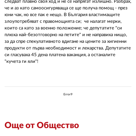
следват плавно своя ход и не се напрягат излишно. Разбрах,
че и аз като самоосигуряваща се ще получа помощ - през
юни чак, но все пак е нещо. В България властимащите
злоупотребяват с правомощията си; че налагат мерки,
които са като за военно положение; че депутатите "си
плюха най-безотговорно на петите" и не направиха нищо,
за да спре спекулативното вдигане на цените за хигиенни
продукти от първа необходимост и лекарства. Депутатите
си гласуваха 45 дена платена ваканция, а останалите
"кучета ги яли"!
Error9
Още от Общество