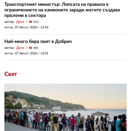
Транспортният министър: Липсата на правила в
ограничението на камионите заради жегите създава
пролеми в сектора
автор:
Дума
visibility
423
петък, 07 Август 2026 /
13:43
Най-много бира пият в Добрич
автор:
Дума
visibility
481
петък, 07 Август 2026 /
13:01
Свят