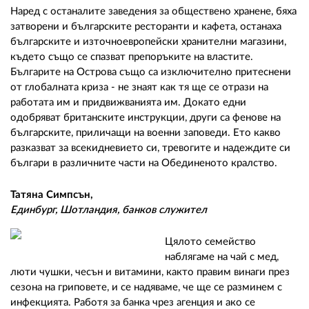
Наред с останалите заведения за обществено хранене, бяха
затворени и българските ресторанти и кафета, останаха
българските и източноевропейски хранителни магазини,
където също се спазват препоръките на властите.
Българите на Острова също са изключително притеснени
от глобалната криза - не знаят как тя ще се отрази на
работата им и придвижванията им. Докато едни
одобряват британските инструкции, други са фенове на
българските, приличащи на военни заповеди. Ето какво
разказват за всекидневието си, тревогите и надеждите си
българи в различните части на Обединеното кралство.
Татяна Симпсън,
Единбург, Шотландия, банков служител
Цялото семейство
наблягаме на чай с мед,
люти чушки, чесън и витамини, както правим винаги през
сезона на гриповете, и се надяваме, че ще се разминем с
инфекцията. Работя за банка чрез агенция и ако се