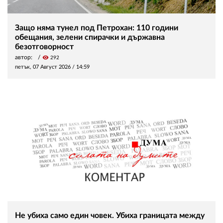
Защо няма тунел под Петрохан: 110 години
обещания, зелени спирачки и държавна
безотговорност
автор:
visibility
292
петък, 07 Август 2026 /
14:59
Не убиха само един човек. Убиха границата между