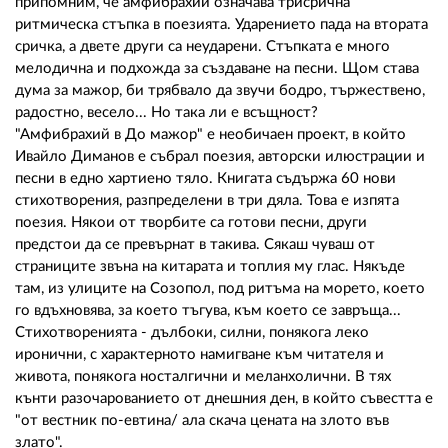
припомним, че амфибрахий означава трисрична
ритмическа стъпка в поезията. Ударението пада на втората
сричка, а двете други са неударени. Стъпката е много
мелодична и подхожда за създаване на песни. Щом става
дума за мажор, би трябвало да звучи бодро, тържествено,
радостно, весело... Но така ли е всъщност?
"Амфибрахий в До мажор" e необичаен проект, в който
Ивайло Диманов е събрал поезия, авторски илюстрации и
песни в едно хартиено тяло. Книгата съдържа 60 нови
стихотворения, разпределени в три дяла. Това е изпята
поезия. Някои от творбите са готови песни, други
предстои да се превърнат в такива. Сякаш чуваш от
страниците звъна на китарата и топлия му глас. Някъде
там, из улиците на Созопол, под ритъма на морето, което
го вдъхновява, за което тъгува, към което се завръща...
Стихотворенията - дълбоки, силни, понякога леко
иронични, с характерното намигване към читателя и
живота, понякога носталгични и меланхолични. В тях
кънти разочарованието от днешния ден, в който съвестта е
"от вестник по-евтина/ ала скача цената на злото във
злато".