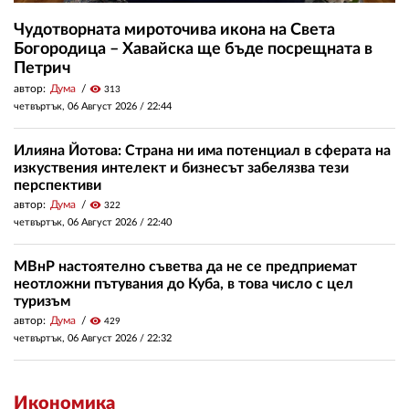
Чудотворната мироточива икона на Света
Богородица – Хавайска ще бъде посрещната в
Петрич
автор:
Дума
visibility
313
четвъртък, 06 Август 2026 /
22:44
Илияна Йотова: Страна ни има потенциал в сферата на
изкуствения интелект и бизнесът забелязва тези
перспективи
автор:
Дума
visibility
322
четвъртък, 06 Август 2026 /
22:40
МВнР настоятелно съветва да не се предприемат
неотложни пътувания до Куба, в това число с цел
туризъм
автор:
Дума
visibility
429
четвъртък, 06 Август 2026 /
22:32
Икономика