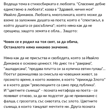
Водеща тема в стихосбирката е любовта. "Спасение дебне
единствено в любовта", казва в "Здравей, ничия моя"
Ивайло Диманов. Любовта, многоликата, която може да
вземе за заложник душата на поета; която е "спектакъл, в
който душата се разсъблича"; която няма как да не
срещнеш, защото земята е обла... Защото:
Човек се е родил на тоя свят, за да обича,
Останалото няма никакво значение.
Няма как да не присъства и свободата, която за Ивайло
Диманов е основна ценност. Но днес тя е "раирана",
"ашладисана", "продава плътта си за купичка евтин гулаш"...
Поетът размишлява за смисъла на човешкия живот, за
грозното време, в което живеем, в което "приижда Злото"
и в което дори "революциите са само пред публика".
И "цветните сънища" - позната метафора на поета - се
появяват отново, за да ни подсетят да не привикваме с
фалша, с грозотата, със сивотата, със злото. Цветните
сънища, в които танцуват мечтите ни. Друга позната