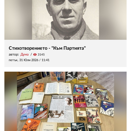
Стихотворението - "Към Партията"
автор:
Дума
visibility
3145
петък, 31 Юли 2026 /
11:41