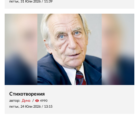
петък, 31 Юли 2026 /
11:39
Стихотворения
автор:
Дума
visibility
4990
петък, 24 Юли 2026 /
13:15