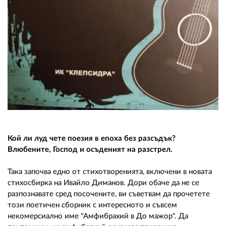
02 975 20 35
Кой ли луд чете поезия в епоха без разсъдък?
Влюбените, Господ и осъденият на разстрел.
Така започва едно от стихотворенията, включени в новата
стихосбирка на Ивайло Диманов. Дори обаче да не се
разпознавате сред посочените, ви съветвам да прочетете
този поетичен сборник с интересното и съвсем
некомерсиално име "Амфибрахий в До мажор". Да