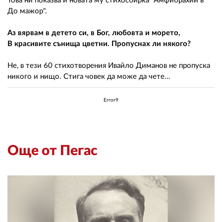
Това ни показва и новата му стихосбирка "Амфибрахий в
До мажор".
Аз вярвам в детето си, в Бог, любовта и морето,
В красивите сънища цветни. Пропуснах ли някого?
Не, в тези 60 стихотворения Ивайло Диманов не пропуска
никого и нищо. Стига човек да може да чете...
Error9
Още от Пегас