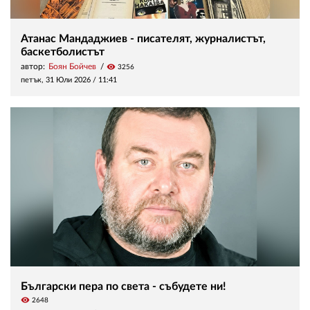
Атанас Мандаджиев - писателят, журналистът,
баскетболистът
автор:
Боян Бойчев
visibility
3256
петък, 31 Юли 2026 /
11:41
Български пера по света - събудете ни!
visibility
2648