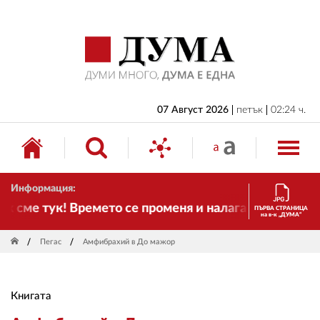
НАЧАЛО
БЪЛГАРИЯ
ИКОНОМИКА
ИЗБОРИ
07 Август 2026
петък
02:24 ч.
СВЯТ
ОБЩЕСТВО
Информация:
КУЛТУРА
 сме тук! Времето се променя и налага необходимост
ПЪРВА СТРАНИЦА
на в-к „ДУМА“
ЖИВОТ
Пегас
Амфибрахий в До мажор
СПОРТ
ПРИЛОЖЕНИЯ
Книгата
ДРУГИ