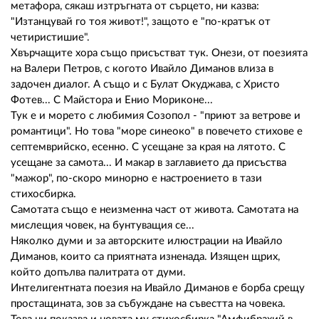
метафора, сякаш изтръгната от сърцето, ни казва:
"Изтанцувай го тоя живот!", защото е "по-кратък от
четиристишие".
Хвърчащите хора също присъстват тук. Онези, от поезията
на Валери Петров, с когото Ивайло Диманов влиза в
задочен диалог. А също и с Булат Окуджава, с Христо
Фотев... С Майстора и Енио Мориконе...
Тук е и морето с любимия Созопол - "приют за ветрове и
романтици". Но това "море синеоко" в повечето стихове е
септемврийско, есенно. С усещане за края на лятото. С
усещане за самота... И макар в заглавието да присъства
"мажор", по-скоро минорно е настроението в тази
стихосбирка.
Самотата също е неизменна част от живота. Самотата на
мислещия човек, на бунтуващия се...
Няколко думи и за авторските илюстрации на Ивайло
Диманов, които са приятната изненада. Изящен щрих,
който допълва палитрата от думи.
Интелигентната поезия на Ивайло Диманов е борба срещу
простащината, зов за събуждане на съвестта на човека.