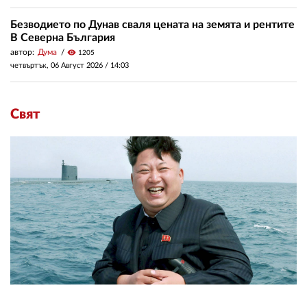
Безводието по Дунав сваля цената на земята и рентите
В Северна България
автор:
Дума
visibility
1205
четвъртък, 06 Август 2026 /
14:03
Свят