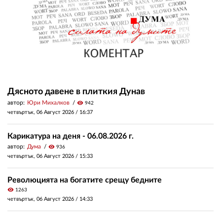
Дясното давене в плиткия Дунав
автор:
Юри Михалков
visibility
942
четвъртък, 06 Август 2026 /
16:37
Карикатура на деня - 06.08.2026 г.
автор:
Дума
visibility
936
четвъртък, 06 Август 2026 /
15:33
Революцията на богатите срещу бедните
visibility
1263
четвъртък, 06 Август 2026 /
14:33