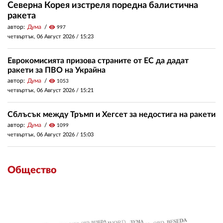
Северна Корея изстреля поредна балистична
ракета
автор:
Дума
visibility
997
четвъртък, 06 Август 2026 /
15:23
Еврокомисията призова страните от ЕС да дадат
ракети за ПВО на Украйна
автор:
Дума
visibility
1053
четвъртък, 06 Август 2026 /
15:21
Сблъсък между Тръмп и Хегсет за недостига на ракети
автор:
Дума
visibility
1099
четвъртък, 06 Август 2026 /
15:03
Общество