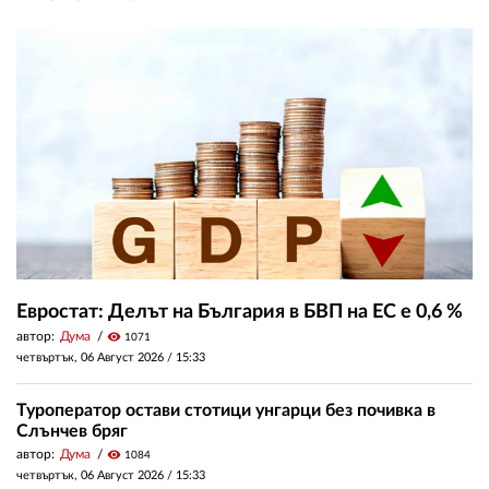
Евростат: Делът на България в БВП на ЕС е 0,6 %
автор:
Дума
visibility
1071
четвъртък, 06 Август 2026 /
15:33
Туроператор остави стотици унгарци без почивка в
Слънчев бряг
автор:
Дума
visibility
1084
четвъртък, 06 Август 2026 /
15:33