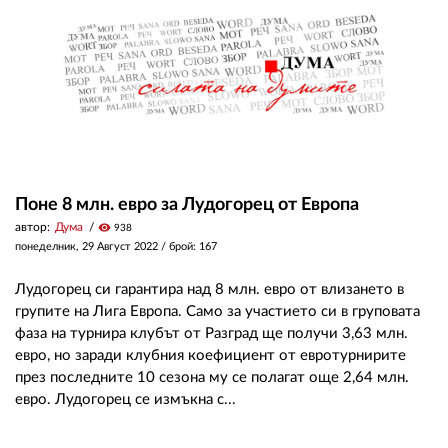
Поне 8 млн. евро за Лудогорец от Европа
автор:
Дума
visibility
938
понеделник, 29 Август 2022
/ брой: 167
Лудогорец си гарантира над 8 млн. евро от влизането в
групите на Лига Европа. Само за участието си в груповата
фаза на турнира клубът от Разград ще получи 3,63 млн.
евро, но заради клубния коефициент от евротурнирите
през последните 10 сезона му се полагат още 2,64 млн.
евро. Лудогорец се измъкна с...