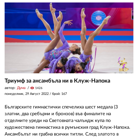
Триумф за ансамбъла ни в Клуж-Напока
автор:
Дума
visibility
1426
понеделник, 29 Август 2022
/ брой: 167
Българските гимнастички спечелиха шест медала (3
златни, два сребърни и бронзов) във финалите на
отделните уреди на Световната чалъндж купа по
художествена гимнастика в румънския град Клуж-Напока.
Ансамбълът ни грабна всички титли. След златото в