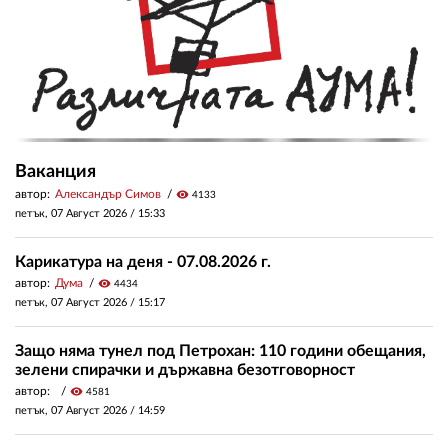
Ваканция
автор:
Александър Симов
visibility
4133
петък, 07 Август 2026 /
15:33
Карикатура на деня - 07.08.2026 г.
автор:
Дума
visibility
4434
петък, 07 Август 2026 /
15:17
Защо няма тунел под Петрохан: 110 години обещания,
зелени спирачки и държавна безотговорност
автор:
visibility
4581
петък, 07 Август 2026 /
14:59