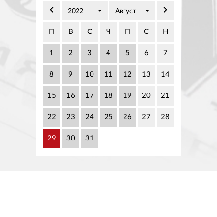
02 975 20 35
keyboard_arrow_left
keyboard_arrow_right
2022
Август
П
В
С
Ч
П
С
Н
1
2
3
4
5
6
7
8
9
10
11
12
13
14
15
16
17
18
19
20
21
22
23
24
25
26
27
28
29
30
31