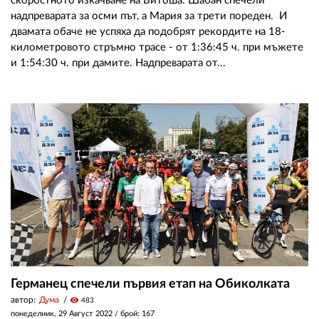
скоростното изкачване на Витоша. Шабан спечели
надпреварата за осми път, а Мария за трети пореден. И
двамата обаче не успяха да подобрят рекордите на 18-
километровото стръмно трасе - от 1:36:45 ч. при мъжете
и 1:54:30 ч. при дамите. Надпреварата от...
Германец спечели първия етап на Обиколката
автор:
Дума
visibility
483
понеделник, 29 Август 2022
/ брой: 167