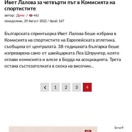
Ивет Лалова за четвърти път в Комисията на
спортистите
автор:
Дума
visibility
482
понеделник, 29 Август 2022
/ брой: 167
Българската спринтьорка Ивет Лалова беше избрана в
Комисията на спортистите на Европейската атлетика,
съобщиха от централата. 38-годишната българка беше
изпреварена само от швейцарката Леа Шпрунгер, която
оглави комисията и влезе в Борда на асоциацията. Трета
остана състезателката в скока на височин...
keyboard_arrow_left
1
2
3
4
Error9