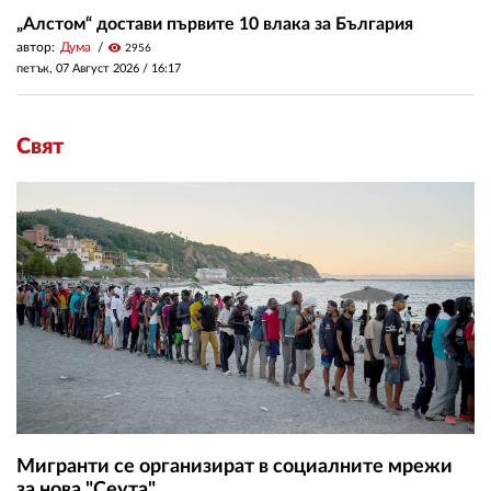
„Алстом“ достави първите 10 влака за България
автор:
Дума
visibility
2956
петък, 07 Август 2026 /
16:17
Свят
Мигранти се организират в социалните мрежи
за нова "Сеута"