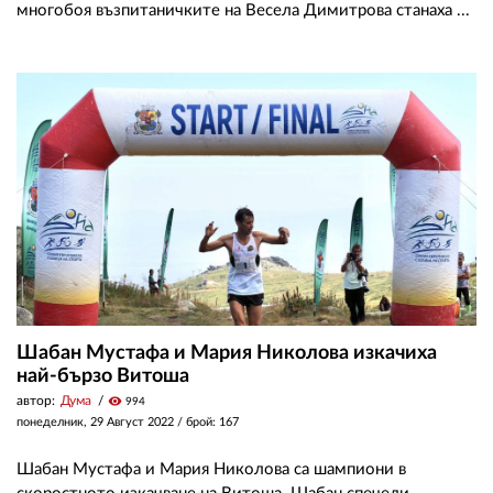
многобоя възпитаничките на Весела Димитрова станаха ...
Шабан Мустафа и Мария Николова изкачиха
най-бързо Витоша
автор:
Дума
visibility
994
понеделник, 29 Август 2022
/ брой: 167
Шабан Мустафа и Мария Николова са шампиони в