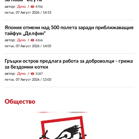
автор:
Дума
visibility
4706
петък, 07 Август 2026 /
14:53
Япония отмени над 500 полета заради приближаващия
тайфун „Делфин“
автор:
Дума
visibility
4266
петък, 07 Август 2026 /
14:05
Гръцки остров предлага работа за доброволци - грижа
за бездомни котки
автор:
Дума
visibility
3187
петък, 07 Август 2026 /
13:03
Общество