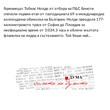
Германецът Тобиас Нолде от отбора на П&C Беноти
спечели първия етап от тазгодишната 69-а международна
колоездачна обиколка на България. Нолде преодоля 177-
километровото трасе от София до Пловдив за
неофициално време от 3:034.3 часа и облече жълтата
фланелка на лидер в състезанието. Той беше най...