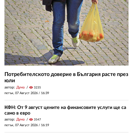
Потребителското доверие в България расте през
юли
автор:
Дума
visibility
3235
петък, 07 Август 2026 /
16:39
КФН: От 9 август цените на финансовите услуги ще са
само в евро
автор:
Дума
visibility
3547
петък, 07 Август 2026 /
16:19