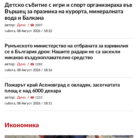
Детско събитие с игри и спорт организираха във
Вършец за празника на курорта, минералната
вода и Балкана
автор:
Дума
visibility
2007
събота, 08 Август 2026 /
18:22
Румънското министерство на отбраната за взривилия
се в България дрон: Нашите радари не са засекли
никакво въздухоплавателно средство
автор:
Дума
visibility
1282
събота, 08 Август 2026 /
18:16
Пожарът край Асеновград е овладян, засегнатата
площ е над 6000 декара
автор:
Дума
visibility
1255
събота, 08 Август 2026 /
18:11
Икономика