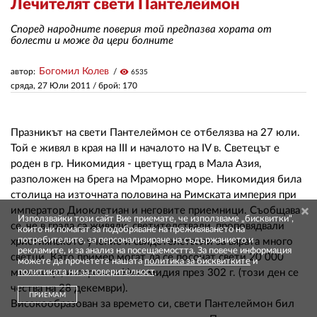
Лечителят свети Пантелеймон
Според народните поверия той предпазва хората от
ЗА НАС
болести и може да цери болните
АВТОРИ
Богомил Колев
автор:
visibility
6535
сряда, 27 Юли 2011
/ брой: 170
РЕДАКЦИЯ
КОНТАКТИ
Празникът на свети Пантелеймон се отбелязва на 27 юли.
Той е живял в края на III и началото на IV в. Светецът е
РЕКЛАМА
роден в гр. Никомидия - цветущ град в Мала Азия,
АБОНАМЕНТ
разположен на брега на Мраморно море. Никомидия била
столица на източната половина на Римската империя при
УСЛОВИЯ ЗА ПОЛЗВАНЕ
император Диоклетиан и неговите приемници. Съобщава
Използвайки този сайт Вие приемате, че използваме „бисквитки",
се, че в града са живяли, светителствали, проповядвали
които ни помагат за подобряване на преживяването на
ПОЛИТИКА ЗА БИСКВИТКИТЕ
потребителите, за персонализиране на съдържанието и
християнското учение и свидетелствaли за вярата много
рекламите, и за анализ на посещаемостта. За повече информация
светци. Като пример могат да се посочат свети 20 000
можете да прочетете нашата
политика за бисквитките
и
ПОЛИТИКАТА ЗА
мъченици, изгорени в Никомидия през 302 г. (този ден се
политиката ни за поверителност
.
ПОВЕРИТЕЛНОСТ
чества на 28 декември).
ПРИЕМАМ
Високообразован за времето си, свети Пантелеймон бил