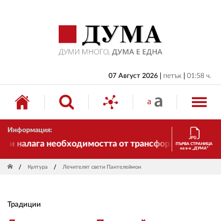
НАЧАЛО
БЪЛГАРИЯ
ИКОНОМИКА
ИЗБОРИ
07 Август 2026
петък
01:58 ч.
СВЯТ
ОБЩЕСТВО
Информация:
КУЛТУРА
 и налага необходимостта от трансформации. И ДУМА
ПЪРВА СТРАНИЦА
на в-к „ДУМА“
ЖИВОТ
Култура
Лечителят свети Пантелеймон
СПОРТ
ПРИЛОЖЕНИЯ
Традиции
ДРУГИ