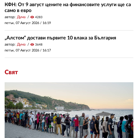
КФН: От 9 август цените на финансовите услуги ще са
само в евро
автор:
Дума
visibility
4283
петък, 07 Август 2026 /
16:19
„Алстом“ достави първите 10 влака за България
автор:
Дума
visibility
3648
петък, 07 Август 2026 /
16:17
Свят