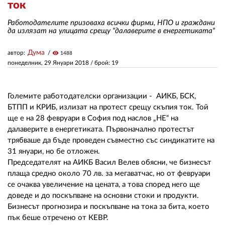
ток
Работодателите призоваха всички фирми, НПО и граждани
ЗА НАС
да излязат на улицата срещу "далаверите в енергетиката"
АВТОРИ
Дума
автор:
visibility
1488
понеделник, 29 Януари 2018
/ брой: 19
РЕДАКЦИЯ
КОНТАКТИ
Големите работодателски организации - АИКБ, БСК,
РЕКЛАМА
БТПП и КРИБ, излизат на протест срещу скъпия ток. Той
ще е на 28 февруари в София под наслов „НЕ“ на
АБОНАМЕНТ
далаверите в енергетиката. Първоначално протестът
трябваше да бъде проведен съвместно със синдикатите на
УСЛОВИЯ ЗА ПОЛЗВАНЕ
31 януари, но бе отложен.
Председателят на АИКБ Васил Велев обясни, че бизнесът
ПОЛИТИКА ЗА БИСКВИТКИТЕ
плаща средно около 70 лв. за мегаватчас, но от февруари
се очаква увеличение на цената, а това според него ще
ПОЛИТИКАТА ЗА
доведе и до поскъпване на основни стоки и продукти.
ПОВЕРИТЕЛНОСТ
Бизнесът прогнозира и поскъпване на тока за бита, което
пък беше отречено от КЕВР.