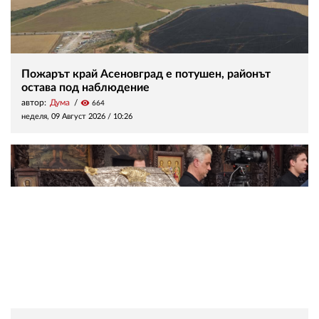
Пожарът край Асеновград е потушен, районът
остава под наблюдение
автор:
Дума
visibility
664
неделя, 09 Август 2026 /
10:26