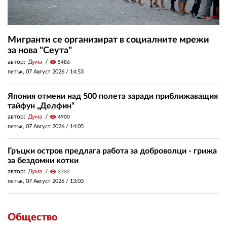
Мигранти се организират в социалните мрежи
за нова "Сеута"
автор:
Дума
visibility
5486
петък, 07 Август 2026 /
14:53
Япония отмени над 500 полета заради приближаващия
тайфун „Делфин“
автор:
Дума
visibility
4900
петък, 07 Август 2026 /
14:05
Гръцки остров предлага работа за доброволци - грижа
за бездомни котки
автор:
Дума
visibility
3732
петък, 07 Август 2026 /
13:03
Общество