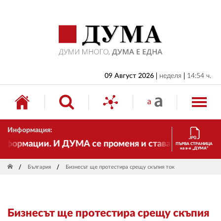
НАЧАЛО
БЪЛГАРИЯ
ИКОНОМИКА
ИЗБОРИ
09 Август 2026
неделя
14:54 ч.
СВЯТ
ОБЩЕСТВО
Информация:
КУЛТУРА
формации. И ДУМА се променя и става електронно изд
ПЪРВА СТРАНИЦА
на в-к „ДУМА“
ЖИВОТ
България
Бизнесът ще протестира срещу скъпия ток
СПОРТ
ПРИЛОЖЕНИЯ
Бизнесът ще протестира срещу скъпия
ДРУГИ