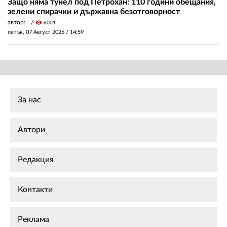
Защо няма тунел под Петрохан: 110 години обещания,
зелени спирачки и държавна безотговорност
автор:
visibility
6001
петък, 07 Август 2026 /
14:59
За нас
Автори
Редакция
Контакти
Реклама