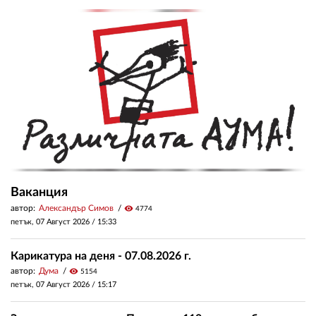
Ваканция
автор:
Александър Симов
visibility
4774
петък, 07 Август 2026 /
15:33
Карикатура на деня - 07.08.2026 г.
автор:
Дума
visibility
5154
петък, 07 Август 2026 /
15:17