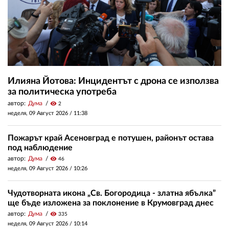
Илияна Йотова: Инцидентът с дрона се използва
за политическа употреба
автор:
Дума
visibility
2
неделя, 09 Август 2026 /
11:38
Пожарът край Асеновград е потушен, районът остава
под наблюдение
автор:
Дума
visibility
46
неделя, 09 Август 2026 /
10:26
Чудотворната икона „Св. Богородица - златна ябълка”
ще бъде изложена за поклонение в Крумовград днес
автор:
Дума
visibility
335
неделя, 09 Август 2026 /
10:14