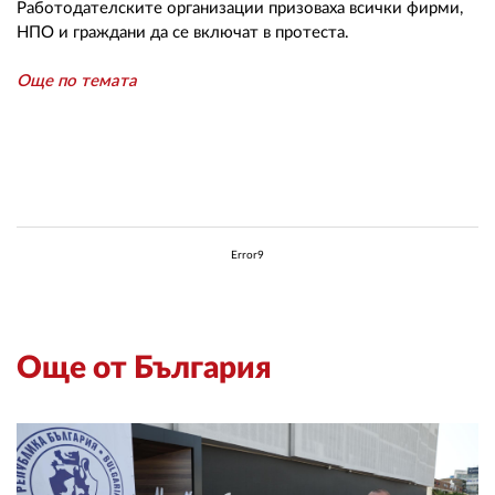
02 975 20 35
Работодателските организации призоваха всички фирми,
НПО и граждани да се включат в протеста.
Още по темата
Error9
Още от България