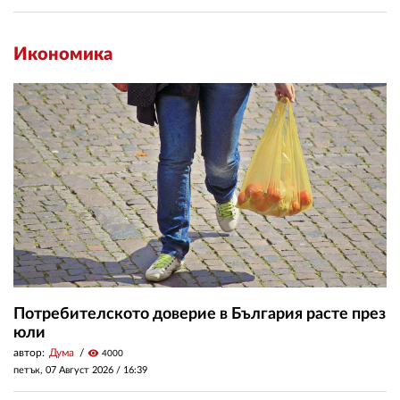
Икономика
Потребителското доверие в България расте през
юли
автор:
Дума
visibility
4000
петък, 07 Август 2026 /
16:39