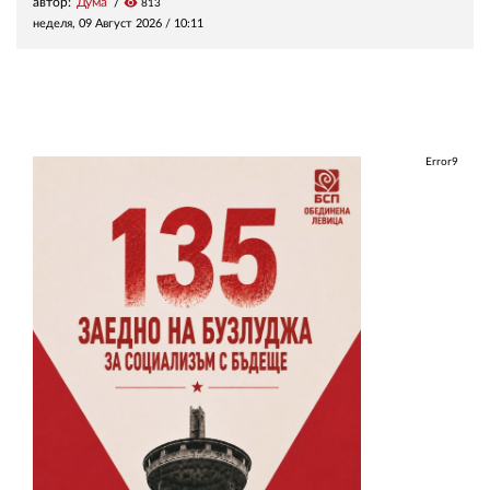
автор:
Дума
visibility
813
неделя, 09 Август 2026 /
10:11
Error9