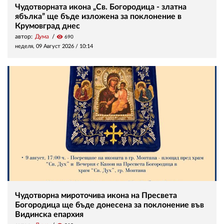
Чудотворната икона „Св. Богородица - златна
ябълка” ще бъде изложена за поклонение в
Крумовград днес
автор:
Дума
visibility
690
неделя, 09 Август 2026 /
10:14
Чудотворна мироточива икона на Пресвета
Богородица ще бъде донесена за поклонение във
Видинска епархия