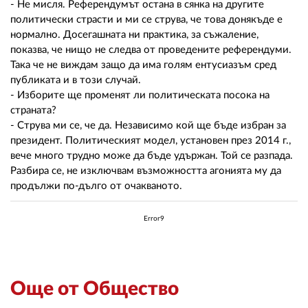
- Не мисля. Референдумът остана в сянка на другите
политически страсти и ми се струва, че това донякъде е
нормално. Досегашната ни практика, за съжаление,
показва, че нищо не следва от проведените референдуми.
Така че не виждам защо да има голям ентусиазъм сред
публиката и в този случай.
- Изборите ще променят ли политическата посока на
страната?
- Струва ми се, че да. Независимо кой ще бъде избран за
президент. Политическият модел, установен през 2014 г.,
вече много трудно може да бъде удържан. Той се разпада.
Разбира се, не изключвам възможността агонията му да
продължи по-дълго от очакваното.
Error9
Още от Общество