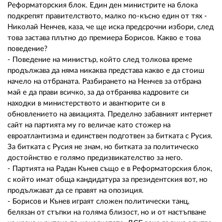
Реформаторския блок. Един ден министрите на блока
подкрепят правителството, малко по-късно един от тях -
Николай Ненчев, каза, че ще иска предсрочни избори, след
това застава плътно до премиера Борисов. Какво е това
поведение?
- Поведение на министър, който след толкова време
продължава да няма никаква представа какво е да стоиш
начело на отбраната. Разбирането на Ненчев за отбрана
май е да прави всичко, за да отбранява кадровите си
находки в министерството и авантюрите си в
обновлението на авиацията. Пределно забавният интернет
сайт на партията му го величае като стожер на
евроатлантизма и единствен подготвен за битката с Русия.
За битката с Русия не знам, но битката за политическо
достойнство е голямо предизвикателство за него.
- Партията на Радан Кънев също е в Реформаторския блок,
с който имат обща кандидатура за президентския вот, но
продължават да се правят на опозиция.
- Борисов и Кънев играят сложен политически танц,
белязан от стъпки на голяма близост, но и от настъпване