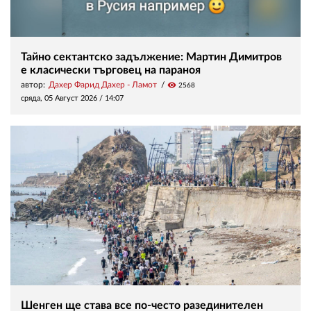
Тайно сектантско задължение: Мартин Димитров
е класически търговец на параноя
автор:
Дахер Фарид Дахер - Ламот
visibility
2568
сряда, 05 Август 2026 /
14:07
Шенген ще става все по-често разединителен