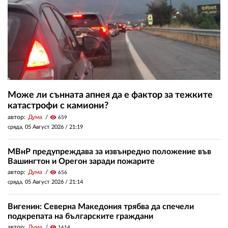
Може ли сънната апнея да е фактор за тежките
катастрофи с камиони?
автор:
Дума
visibility
659
сряда, 05 Август 2026 /
21:19
МВнР предупреждава за извънредно положение във
Вашингтон и Орегон заради пожарите
автор:
Дума
visibility
656
сряда, 05 Август 2026 /
21:14
Вигенин: Северна Македония трябва да спечели
подкрепата на българските граждани
автор:
Дума
visibility
1614