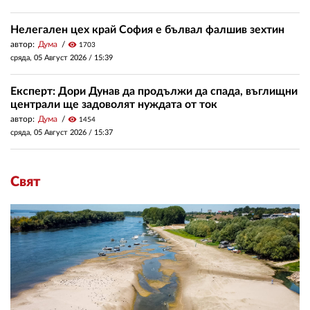
Нелегален цех край София е бълвал фалшив зехтин
автор:
Дума
visibility
1703
сряда, 05 Август 2026 /
15:39
Експерт: Дори Дунав да продължи да спада, въглищни
централи ще задоволят нуждата от ток
автор:
Дума
visibility
1454
сряда, 05 Август 2026 /
15:37
Свят