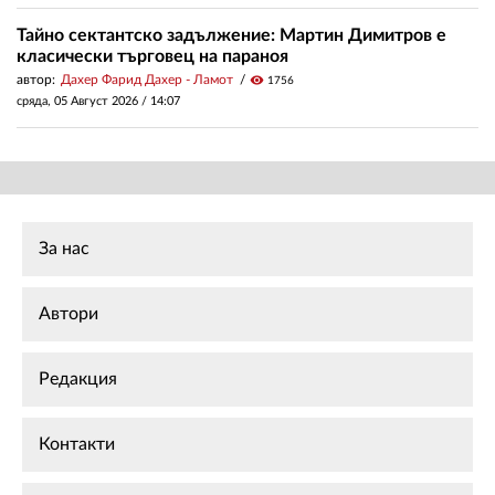
Тайно сектантско задължение: Мартин Димитров е
класически търговец на параноя
автор:
Дахер Фарид Дахер - Ламот
visibility
1756
сряда, 05 Август 2026 /
14:07
За нас
Автори
Редакция
Контакти