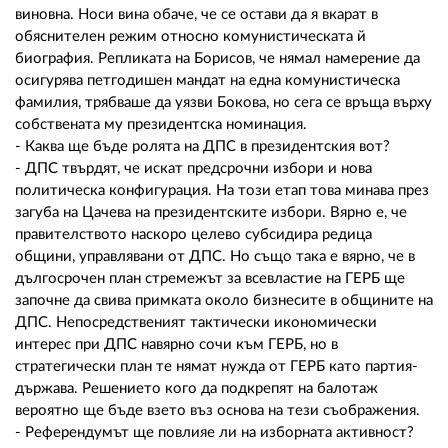
виновна. Носи вина обаче, че се остави да я вкарат в
обяснителен режим относно комунистическата й
биография. Репликата на Борисов, че нямал намерение да
осигурява петгодишен мандат на една комунистическа
фамилия, трябваше да уязви Бокова, но сега се връща върху
собствената му президентска номинация.
- Каква ще бъде ролята на ДПС в президентския вот?
- ДПС твърдят, че искат предсрочни избори и нова
политическа конфигурация. На този етап това минава през
загуба на Цачева на президентските избори. Вярно е, че
правителството наскоро целево субсидира редица
общини, управлявани от ДПС. Но също така е вярно, че в
дългосрочен план стремежът за всевластие на ГЕРБ ще
започне да свива примката около бизнесите в общините на
ДПС. Непосредственият тактически икономически
интерес при ДПС навярно сочи към ГЕРБ, но в
стратегически план те нямат нужда от ГЕРБ като партия-
държава. Решението кого да подкрепят на балотаж
вероятно ще бъде взето въз основа на тези съображения.
- Референдумът ще повлияе ли на изборната активност?