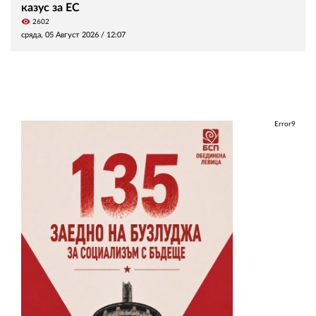
казус за ЕС
visibility
2602
сряда, 05 Август 2026 /
12:07
Error9