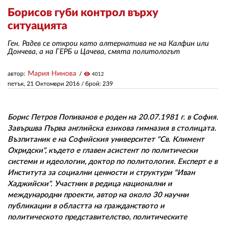
Борисов губи контрол върху
ситуацията
ЗА НАС
Ген. Радев се открои като алтернатива не на Калфин или
АВТОРИ
Дончева, а на ГЕРБ и Цачева, смята политологът
РЕДАКЦИЯ
Мария Нинова
автор:
visibility
4012
петък, 21 Октомври 2016
/ брой: 239
КОНТАКТИ
РЕКЛАМА
Борис Петров Попиванов е роден на 20.07.1981 г. в София.
АБОНАМЕНТ
Завършва Първа английска езикова гимназия в столицата.
Възпитаник е на Софийския университет "Св. Климент
УСЛОВИЯ ЗА ПОЛЗВАНЕ
Охридски", където е главен асистент по политически
системи и идеологии, доктор по политология. Експерт е в
ПОЛИТИКА ЗА БИСКВИТКИТЕ
Института за социални ценности и структури "Иван
Хаджийски". Участник в редица национални и
ПОЛИТИКАТА ЗА
международни проекти, автор на около 30 научни
ПОВЕРИТЕЛНОСТ
публикации в областта на гражданството и
политическото представителство, политическите