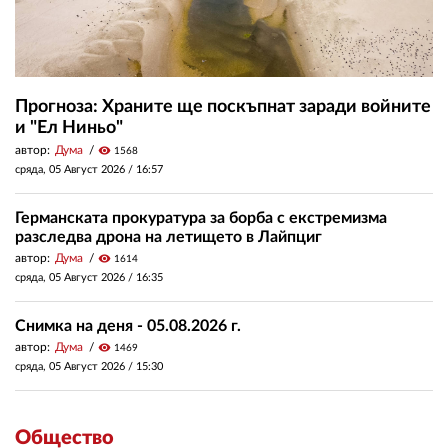
Прогноза: Храните ще поскъпнат заради войните
и "Ел Ниньо"
автор:
Дума
visibility
1568
сряда, 05 Август 2026 /
16:57
Германската прокуратура за борба с екстремизма
разследва дрона на летището в Лайпциг
автор:
Дума
visibility
1614
сряда, 05 Август 2026 /
16:35
Снимка на деня - 05.08.2026 г.
автор:
Дума
visibility
1469
сряда, 05 Август 2026 /
15:30
Общество