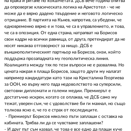
на крака и ритане по кокалчетата. ДСБ вече година опитва
да опровергае класическата логика на Аристотел - че не
може да е вярно дадено твърдение и неговото логическо
отрицание. В партията на Кънев, напротив, са убедени, че
едновременно вярно е и това, че са в управлението, и това,
че са в опозиция. От една страна, натрапват на Борисов
свои кадри на всички равнища, от друга, претендират да не
носят никаква отговорност за нищо. ДСБ е
външнополитическият партньор на Борисов, онзи, който
поддържа прозападната му геополитическа линия.
Коалицията между тях по тези въпроси не е разваляна. Но
цената накрая я плаща Борисов, защото други му налагат
например кандидатури като тази на Кристалина Георгиева
за ООН, но върху него пада недоволството на суперсили,
световни дипломати и големи медии. Премиерът е
достатъчно искрен, когато се оплаква, че ДСБ само му
тежат, уверен съм, че с удоволствие би ги махнал, но също
толкова ясно е, че го е страх от последиците.
- Премиерът Борисов няколко пъти заплаши с оставка на
кабината. Трябва ли да се чувстваме заплашени?
- И друг път съм казвал, че това е все едно да плаши куче