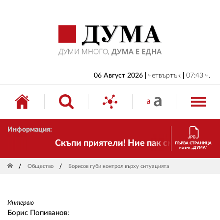
НАЧАЛО
БЪЛГАРИЯ
ИКОНОМИКА
ИЗБОРИ
06 Август 2026
четвъртък
07:43 ч.
СВЯТ
ОБЩЕСТВО
Информация:
КУЛТУРА
Скъпи приятели! Ние пак сме тук! Времето
ПЪРВА СТРАНИЦА
на в-к „ДУМА“
ЖИВОТ
Общество
Борисов губи контрол върху ситуацията
СПОРТ
ПРИЛОЖЕНИЯ
Интервю
ДРУГИ
Борис Попиванов: