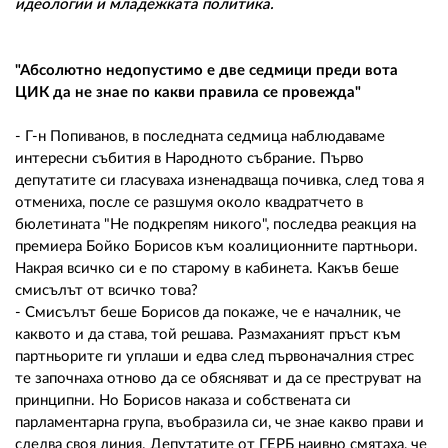
02 975 20 35
идеологии и младежката политика.
"Абсолютно недопустимо е две седмици преди вота
ЦИК да не знае по какви правила се провежда"
- Г-н Попиванов, в последната седмица наблюдаваме
интересни събития в Народното събрание. Първо
депутатите си гласуваха изненадваща почивка, след това я
отмениха, после се разшумя около квадратчето в
бюлетината "Не подкрепям никого", последва реакция на
премиера Бойко Борисов към коалиционните партньори.
Накрая всичко си е по старому в кабинета. Какъв беше
смисълът от всичко това?
- Смисълът беше Борисов да покаже, че е началник, че
каквото и да става, той решава. Размаханият пръст към
партньорите ги уплаши и едва след първоначалния стрес
те започнаха отново да се обясняват и да се преструват на
принципни. Но Борисов наказа и собствената си
парламентарна група, въобразила си, че знае какво прави и
следва своя линия. Депутатите от ГЕРБ наивно смятаха, че