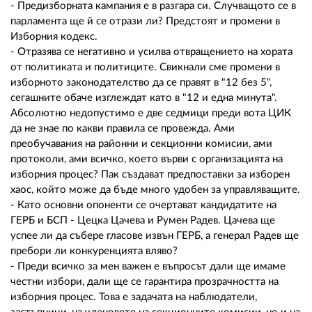
- Предизборната кампания е в разгара си. Случващото се в
парламента ще й се отрази ли? Предстоят и промени в
Изборния кодекс.
- Отразява се негативно и усилва отвращението на хората
от политиката и политиците. Свикнали сме промени в
изборното законодателство да се правят в "12 без 5",
сегашните обаче изглеждат като в "12 и една минута".
Абсолютно недопустимо е две седмици преди вота ЦИК
да не знае по какви правила се провежда. Ами
преобучавания на районни и секционни комисии, ами
протоколи, ами всичко, което върви с организацията на
изборния процес? Пак създават предпоставки за изборен
хаос, който може да бъде много удобен за управляващите.
- Като основни опоненти се очертават кандидатите на
ГЕРБ и БСП - Цецка Цачева и Румен Радев. Цачева ще
успее ли да събере гласове извън ГЕРБ, а генерал Радев ще
пребори ли конкуренцията вляво?
- Преди всичко за мен важен е въпросът дали ще имаме
честни избори, дали ще се гарантира прозрачността на
изборния процес. Това е задачата на наблюдатели,