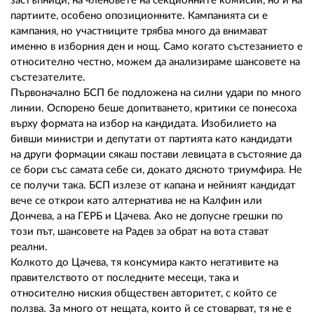
застъпници, на членовете на секционните комисии, но и на
партиите, особено опозиционните. Кампанията си е
кампания, но участниците трябва много да внимават
именно в изборния ден и нощ. Само когато състезанието е
относително честно, можем да анализираме шансовете на
състезателите.
Първоначално БСП бе подложена на силни удари по много
линии. Оспорено беше допитването, критики се понесоха
върху формата на избор на кандидата. Изобилието на
бивши министри и депутати от партията като кандидати
на други формации сякаш постави левицата в състояние да
се бори със самата себе си, докато дясното триумфира. Не
се получи така. БСП излезе от капана и нейният кандидат
вече се открои като алтернатива не на Калфин или
Дончева, а на ГЕРБ и Цачева. Ако не допусне грешки по
този път, шансовете на Радев за обрат на вота стават
реални.
Колкото до Цачева, тя консумира както негативите на
правителството от последните месеци, така и
относително ниския обществен авторитет, с който се
ползва. За много от нещата, които й се стоварват, тя не е