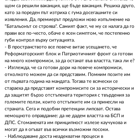
щом са решили ваканция, ще бъде ваканция. Решиха друго,
като за пореден път изтриха с гума досегашните си
изявления. Да, премиерът предложи ново изпълнение на
"Батальонът се строява". Самият факт, че му се налага да го
прави все по-често, обаче е ясен симптом, че постепенно
губи контрол върху ситуацията.
- В пространството все повече витае усещането, че
Реформаторският блок и Патриотичният фронт са готови
на много компромиси, за да останат във властта, така ли е?
- Изглежда, че са готови дори на повече компромиси,
отколкото можем да си представим. Помним позите им
от първата година на мандата. Тогава те всячески се
стараеха да представят компромисите си за исторически и
да защитят бързо отстъпената територия с твърдения за
големите ползи, които отстъпките им са принесли на
страната. Сега и подобни претенции липсват. Остава
немощното оправдание: да не дадем властта на БСП и
ДПС. Стоманената им принципност излезе каучукова и
могат да я огъват във всички възможни посоки.
- Наблюдаваме доста неадекватни процеси в