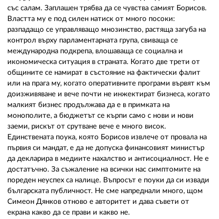
със салам. Заплашен трябва да се чувства самият Борисов.
Властта му е под силен натиск от много посоки:
разпадащо се управляващо мнозинство, растяща загуба на
контрол върху парламентарната група, свиваща се
международна подкрепа, влошаваща се социална и
икономическа ситуация в страната. Когато две трети от
общините се намират в състояние на фактически фалит
или на прага му, когато оперативните програми вървят към
доизживяване и вече почти не инжектират бизнеса, когато
малкият бизнес продължава да е в примката на
монополите, а бюджетът се кърпи само с нови и нови
заеми, рискът от срутване вече е много висок.
Единствената поука, която Борисов извлече от провала на
първия си мандат, е да не допуска финансовият министър
да декларира в медиите нахалство и антисоциалност. Не е
достатъчно. За съжаление на всички нас симптомите на
пореден неуспех са налице. Въпросът е поуки да си извади
българската публичност. Не сме напреднали много, щом
Симеон Дянков отново е авторитет и дава съвети от
екрана какво да се прави и какво не.