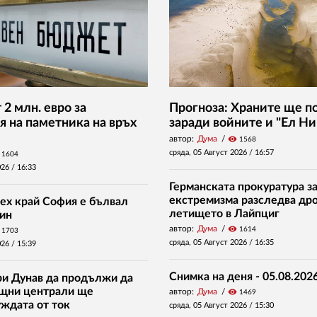
2 млн. евро за
Прогноза: Храните ще п
я на паметника на връх
заради войните и "Ел Ни
автор:
Дума
visibility
1568
сряда, 05 Август 2026 /
16:57
1604
026 /
16:33
Германската прокуратура за
екстремизма разследва дро
ех край София е бълвал
летището в Лайпциг
ин
автор:
Дума
visibility
1614
1703
сряда, 05 Август 2026 /
16:35
026 /
15:39
Снимка на деня - 05.08.2026
ри Дунав да продължи да
ищни централи ще
автор:
Дума
visibility
1469
уждата от ток
сряда, 05 Август 2026 /
15:30