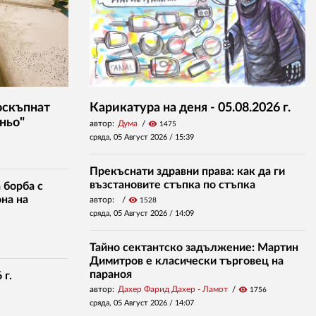
оскъпнат
Карикатура на деня - 05.08.2026 г.
ньо"
автор:
Дума
visibility
1475
сряда, 05 Август 2026 /
15:39
Прекъснати здравни права: как да ги
възстановите стъпка по стъпка
 борба с
на на
автор:
visibility
1528
сряда, 05 Август 2026 /
14:09
Тайно сектантско задължение: Мартин
Димитров е класически търговец на
параноя
 г.
автор:
Дахер Фарид Дахер - Ламот
visibility
1756
сряда, 05 Август 2026 /
14:07