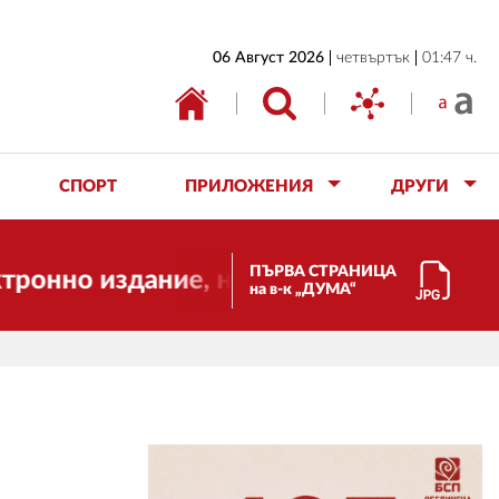
НАЧАЛО
06 Август 2026
четвъртък
01:47 ч.
БЪЛГАРИЯ
ИКОНОМИКА
ИЗБОРИ
СПОРТ
ПРИЛОЖЕНИЯ
ДРУГИ
СВЯТ
ОБЩЕСТВО
ПЪРВА СТРАНИЦА
здание, но ще продължи да работи за в
на в-к „ДУМА“
КУЛТУРА
ЖИВОТ
СПОРТ
ПРИЛОЖЕНИЯ
ДРУГИ