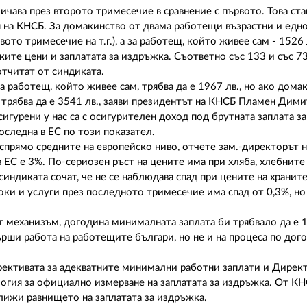
ичава през второто тримесечие в сравнение с първото. Това ста
 на КНСБ. За домакинство от двама работещи възрастни и едно 
ото тримесечие на т.г.), а за работещ, който живее сам - 1526 лв
ите цени и заплатата за издръжка. Съответно със 133 и със 73 
отчитат от синдиката.
работещ, който живее сам, трябва да е 1967 лв., но ако дома
 трябва да е 3541 лв., заяви президентът на КНСБ Пламен Дими
игурени у нас са с осигурителен доход под брутната заплата з
последна в ЕС по този показател.
 спрямо средните на европейско ниво, отчете зам.-директорът
в ЕС е 3%. По-сериозен ръст на цените има при хляба, хлебните
синдиката сочат, че не се наблюдава спад при цените на хранит
токи и услуги през последното тримесечие има спад от 0,3%, но
т механизъм, догодина минималната заплата би трябвало да е 
рши работа на работещите българи, но не и на процеса по дого
ирективата за адекватните минимални работни заплати и Директ
логия за официално измерване на заплатата за издръжка. От К
лижи равнището на заплатата за издръжка.