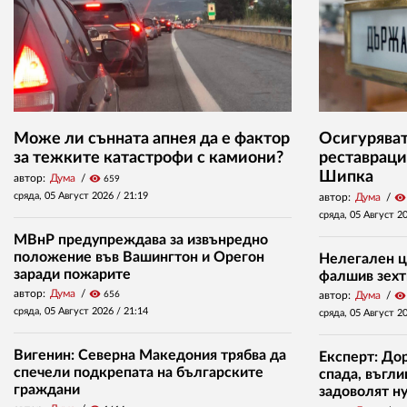
Може ли сънната апнея да е фактор
Осигуряват 
за тежките катастрофи с камиони?
реставраци
Шипка
автор:
Дума
visibility
659
сряда, 05 Август 2026 /
21:19
автор:
Дума
visibility
сряда, 05 Август 2
МВнР предупреждава за извънредно
положение във Вашингтон и Орегон
Нелегален ц
заради пожарите
фалшив зехт
автор:
Дума
visibility
656
автор:
Дума
visibility
сряда, 05 Август 2026 /
21:14
сряда, 05 Август 2
Вигенин: Северна Македония трябва да
Експерт: До
спечели подкрепата на българските
спада, въгл
граждани
задоволят н