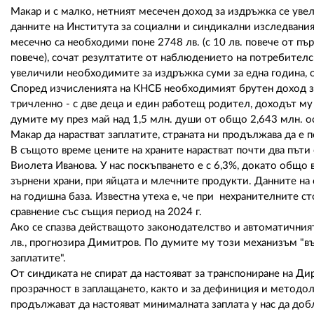
Макар и с малко, нетният месечен доход за издръжка се увел
данните на Института за социални и синдикални изследвания
месечно са необходими поне 2748 лв. (с 10 лв. повече от първ
повече), сочат резултатите от наблюдението на потребителск
увеличили необходимите за издръжка суми за една година, 
Според изчисленията на КНСБ необходимият брутен доход за 
тричленно - с две деца и един работещ родител, доходът му
думите му през май над 1,5 млн. души от общо 2,643 млн. ос
Макар да нарастват заплатите, страната ни продължава да е 
В същото време цените на храните нарастват почти два пъти
Виолета Иванова. У нас поскъпването е с 6,3%, докато общо 
зърнени храни, при яйцата и млечните продукти. Данните на 
на годишна база. Известна утеха е, че при нехранителните с
сравнение със същия период на 2024 г.
Ако се спазва действащото законодателство и автоматичния
лв., прогнозира Димитров. По думите му този механизъм "въ
заплатите".
От синдиката не спират да настояват за транспониране на Д
прозрачност в заплащането, както и за дефиниция и методо
продължават да настояват минималната заплата у нас да доб