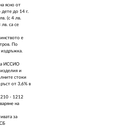
02 975 20 35
на ясно от
дете до 14 г.
. (с 4 лв.
лв. са се
кинството е
тров. По
а издръжка.
 на ИССИО
 изделия и
елните стоки
 ръст от 3,6% в
1210 - 1212
варяне на
ивата за
НСБ