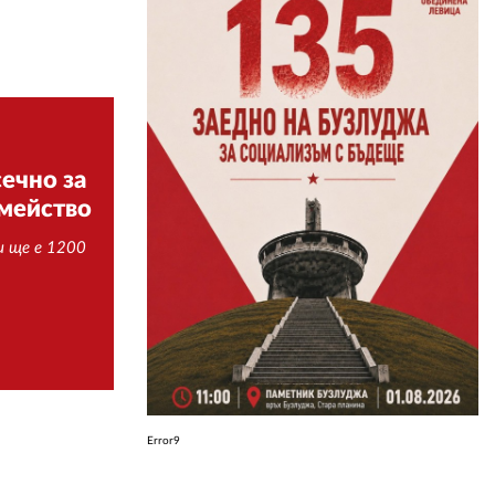
ЗА НАС
АВТОРИ
РЕДАКЦИЯ
ечно за
КОНТАКТИ
емейство
РЕКЛАМА
и ще е 1200
АБОНАМЕНТ
УСЛОВИЯ ЗА ПОЛЗВАНЕ
ПОЛИТИКА ЗА БИСКВИТКИТЕ
ПОЛИТИКАТА ЗА
ПОВЕРИТЕЛНОСТ
Error9