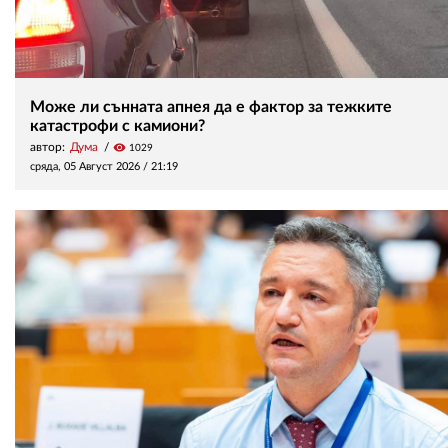
Може ли сънната апнея да е фактор за тежките
катастрофи с камиони?
автор:
Дума
visibility
1029
сряда, 05 Август 2026 /
21:19