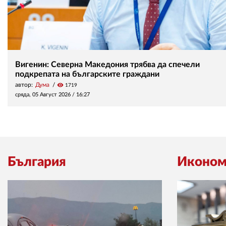
Вигенин: Северна Македония трябва да спечели
подкрепата на българските граждани
автор:
Дума
visibility
1719
сряда, 05 Август 2026 /
16:27
България
Иконом