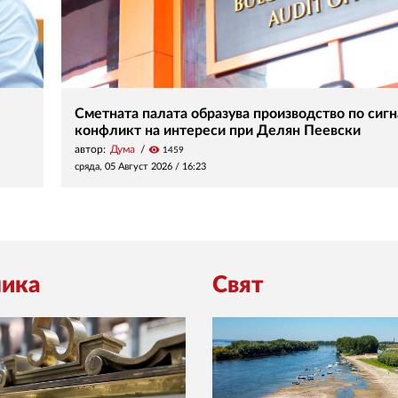
Сметната палата образува производство по сигн
конфликт на интереси при Делян Пеевски
автор:
Дума
visibility
1459
сряда, 05 Август 2026 /
16:23
ика
Свят