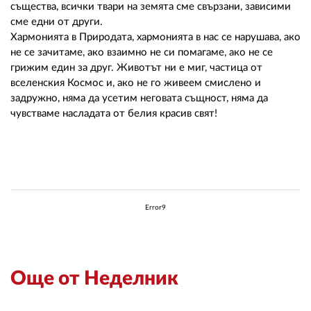
същества, всички твари на земята сме свързани, зависими
сме едни от други.
Хармонията в Природата, хармонията в нас се нарушава, ако
не се зачитаме, ако взаимно не си помагаме, ако не се
грижим един за друг. Животът ни е миг, частица от
вселенския Космос и, ако не го живеем смислено и
задружно, няма да усетим неговата същност, няма да
чувстваме насладата от белия красив свят!
Error9
Още от Неделник