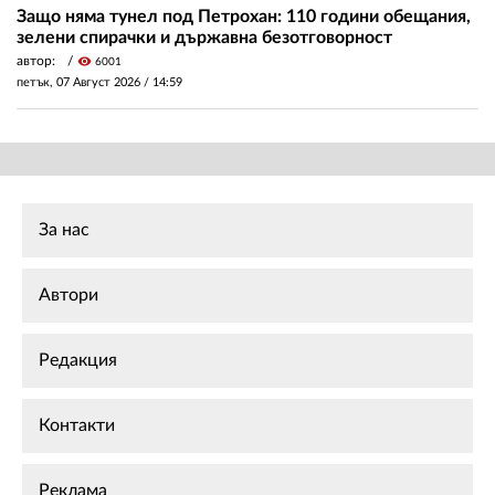
Защо няма тунел под Петрохан: 110 години обещания,
зелени спирачки и държавна безотговорност
автор:
visibility
6001
петък, 07 Август 2026 /
14:59
За нас
Автори
Редакция
Контакти
Реклама