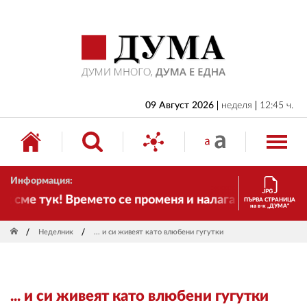
НАЧАЛО
БЪЛГАРИЯ
ИКОНОМИКА
ИЗБОРИ
09 Август 2026
неделя
12:45 ч.
СВЯТ
ОБЩЕСТВО
Информация:
КУЛТУРА
сме тук! Времето се променя и налага необходимост
ПЪРВА СТРАНИЦА
на в-к „ДУМА“
ЖИВОТ
Неделник
... и си живеят като влюбени гугутки
СПОРТ
ПРИЛОЖЕНИЯ
... и си живеят като влюбени гугутки
ДРУГИ