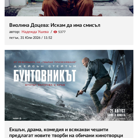
Виолина Доцева: Искам да има смисъл
автор:
Надежда Ушева
visibility
5377
петък, 31 Юли 2026 /
11:52
Екшън, драма, комедия и всякакви чешити
предлагат новите творби на обичани кинотворци