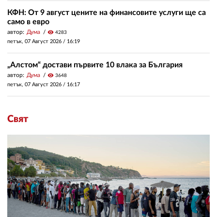
КФН: От 9 август цените на финансовите услуги ще са
само в евро
автор:
Дума
visibility
4283
петък, 07 Август 2026 /
16:19
„Алстом“ достави първите 10 влака за България
автор:
Дума
visibility
3648
петък, 07 Август 2026 /
16:17
Свят