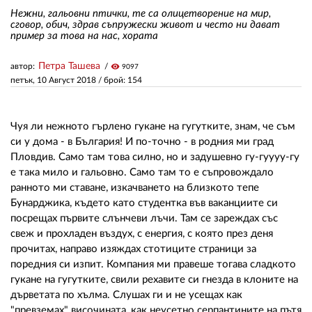
Нежни, гальовни птички, те са олицетворение на мир,
сговор, обич, здрав съпружески живот и често ни дават
пример за това на нас, хората
ЗА НАС
АВТОРИ
Петра Ташева
автор:
visibility
9097
петък, 10 Август 2018
/ брой: 154
РЕДАКЦИЯ
КОНТАКТИ
Чуя ли нежното гърлено гукане на гугутките, знам, че съм
си у дома - в България! И по-точно - в родния ми град
РЕКЛАМА
Пловдив. Само там това силно, но и задушевно гу-гуууу-гу
е така мило и гальовно. Само там то е съпровождало
АБОНАМЕНТ
ранното ми ставане, изкачването на близкото тепе
Бунарджика, където като студентка във ваканциите си
УСЛОВИЯ ЗА ПОЛЗВАНЕ
посрещах първите слънчеви лъчи. Там се зареждах със
ПОЛИТИКА ЗА БИСКВИТКИТЕ
свеж и прохладен въздух, с енергия, с която през деня
прочитах, направо изяждах стотиците страници за
ПОЛИТИКАТА ЗА
поредния си изпит. Компания ми правеше тогава сладкото
ПОВЕРИТЕЛНОСТ
гукане на гугутките, свили рехавите си гнезда в клоните на
дърветата по хълма. Слушах ги и не усещах как
"превземах" височината, как неусетно серпантините на пътя