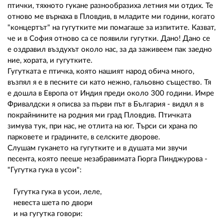
птички, тяхното гукане разнообразиха летния ми отдих. Те
отново ме върнаха в Пловдив, в младите ми години, когато
"концертът" на гугутките ми помагаше за изпитите. Казват,
че и в София отново са се появили гугутки. Дано! Дано се
е оздравил въздухът около нас, за да заживеем пак заедно
ние, хората, и гугутките.
Гугутката е птичка, която нашият народ обича много,
възпял я е в песните си като нежно, гальовно същество. Тя
е дошла в Европа от Индия преди около 300 години. Имре
Фривалдски я описва за първи път в България - видял я в
покрайнините на родния ми град Пловдив. Птичката
зимува тук, при нас, не отлита на юг. Търси си храна по
парковете и градините, в селските дворове.
Слушам гукането на гугутките и в душата ми звучи
песента, която пееше незабравимата Гюрга Пинджурова -
"Гугутка гука в усои":
Гугутка гука в усои, леле,
невеста шета по двори
и на гугутка говори: