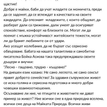
щастие!
Добре е майки, баби да учат младите си момичета, преди
да се задомят, да се вглеждат в качествата на своите
кандидати. Да опознаят младежите, с които общуват, да
разберат дали са грижовни, дали умеят да осигуряват
спокойствие, комфорт на близките си. Могат ли да
поемат с мъжка устойчивост житейските тежести, могат
ли да бранят любимите си от удари.
Ако усещат колебания, да не бързат със сериозно
обвързване. Бабата на нашата талантлива и самобитна
писателка Бойка Асиова така предупреждавала своите
дъщери и внучки:
"Лесно - гащовно, трудно - къщовно!"
На днешен език казано: Не само леглото, не само сексът
правят доброто семейство! За здравия съпружески живот
се иска голяма и сериозна подготовка и много добри
човешки взаимоотношения.
Осъзнаваме ли ние, че птиците и животните ни дават
пример за живот? Ние всички сме в една природна вселена,
всички сме деца на Майката Природа. Всички живи