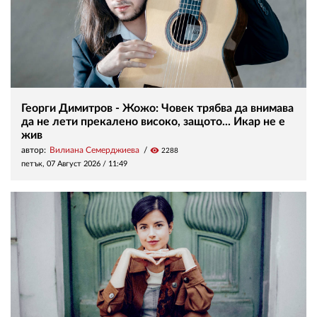
Георги Димитров - Жожо: Човек трябва да внимава
да не лети прекалено високо, защото... Икар не е
жив
автор:
Вилиана Семерджиева
visibility
2288
петък, 07 Август 2026 /
11:49