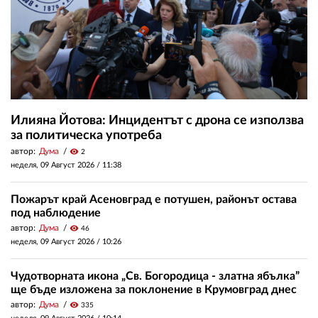
Илияна Йотова: Инцидентът с дрона се използва
за политическа употреба
автор:
Дума
visibility
2
неделя, 09 Август 2026 /
11:38
Пожарът край Асеновград е потушен, районът остава
под наблюдение
автор:
Дума
visibility
46
неделя, 09 Август 2026 /
10:26
Чудотворната икона „Св. Богородица - златна ябълка”
ще бъде изложена за поклонение в Крумовград днес
автор:
Дума
visibility
335