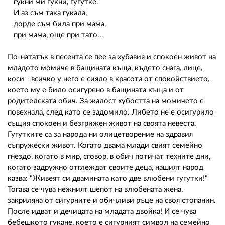
гукни ми гукни, гугутке.
И аз съм така гукала,
дорде съм била при мама,
при мама, още при тато...
По-нататък в песента се пее за хубавия и спокоен живот на
младото момиче в бащината къща, където снага, лице,
коси - всичко у него е сияло в красота от спокойствието,
което му е било осигурено в бащината къща и от
родителската обич. За жалост хубостта на момичето е
повехнала, след като се задомило. Либето не е осигурило
същия спокоен и безгрижен живот на своята невеста.
Гугутките са за народа ни олицетворение на здравия
съпружески живот. Когато двама млади свият семейно
гнездо, когато в мир, сговор, в обич потичат техните дни,
когато задружно отглеждат своите деца, нашият народ
казва: "Живеят си двамината като две влюбени гугутки!"
Тогава се чува нежният шепот на влюбената жена,
закриляна от сигурните и обичливи ръце на своя стопанин.
После идват и дечицата на младата двойка! И се чува
бебешкото гукане, което е сигурният символ на семейно