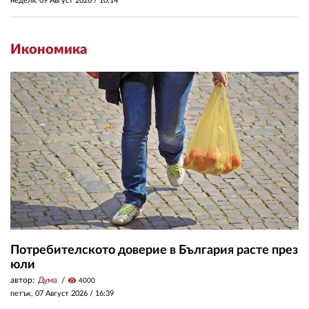
неделя, 09 Август 2026 /
10:14
Икономика
Потребителското доверие в България расте през
юли
автор:
Дума
visibility
4000
петък, 07 Август 2026 /
16:39