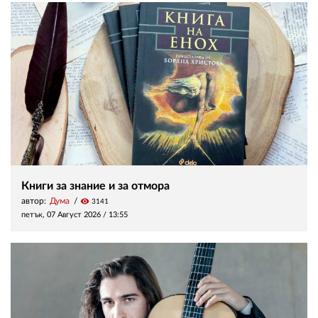
Книги за знание и за отмора
автор:
Дума
visibility
3141
петък, 07 Август 2026 /
13:55