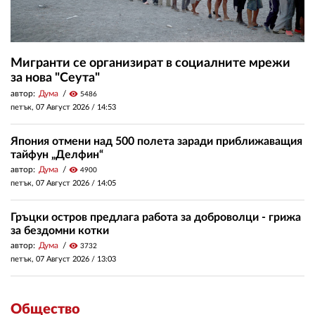
Мигранти се организират в социалните мрежи
за нова "Сеута"
автор:
Дума
visibility
5486
петък, 07 Август 2026 /
14:53
Япония отмени над 500 полета заради приближаващия
тайфун „Делфин“
автор:
Дума
visibility
4900
петък, 07 Август 2026 /
14:05
Гръцки остров предлага работа за доброволци - грижа
за бездомни котки
автор:
Дума
visibility
3732
петък, 07 Август 2026 /
13:03
Общество