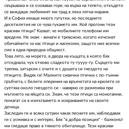
02 975 20 35
свършваха и се озовавах горе, на върха на тепето, откъдето
се виждаше любимият ми град в лека лятна мараня.
И в София имаше много гугутки, но последните
десетилетия не се чува гукането им. Кой прогони тези
красиви птици? Казват, че мобилните телефони им
вредели. Не знам - винаги е тревожно, когато изчезнат
обичайните за нас птици и насекоми, защото ние всички
сме в една природна общност.
Това лято, на морето, в двора на къщата, в която бях
отседнала, чух отново сладкото гу-гуууу-гу. Сърцето ми
трепна, затърсих с очите и с душата си гнездото на
птиците. Видях ги! Малките сивички птички с по-тъмни
гръбчета, с белите оперения на връхчетата на крилете се
суетяха около гнездото си - навярно се разменяха при
мътенето на яйцата си. Знам, че тези птици са моногамни,
помагат си в измътването и изхранването на своите
дечица.
Заследих ги и всяка сутрин чаках песните им, наблюдавах
ги с усмивка и с интерес. Бях "в добра позиция" - балконът
ми гледаше право в тяхното обиталище. Тези красиви