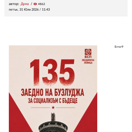
автор:
Дума
visibility
4862
петък, 31 Юли 2026 /
11:43
Error9