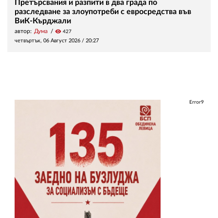
Претърсвания и разпити в два града по
разследване за злоупотреби с евросредства във
ВиК-Кърджали
автор:
Дума
visibility
427
четвъртък, 06 Август 2026 /
20:27
Error9