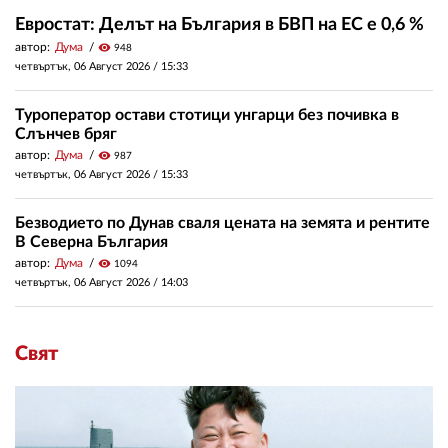
Евростат: Делът на България в БВП на ЕС е 0,6 %
автор:
Дума
visibility
948
четвъртък, 06 Август 2026 /
15:33
Туроператор остави стотици унгарци без почивка в
Слънчев бряг
автор:
Дума
visibility
987
четвъртък, 06 Август 2026 /
15:33
Безводието по Дунав сваля цената на земята и рентите
В Северна България
автор:
Дума
visibility
1094
четвъртък, 06 Август 2026 /
14:03
Свят