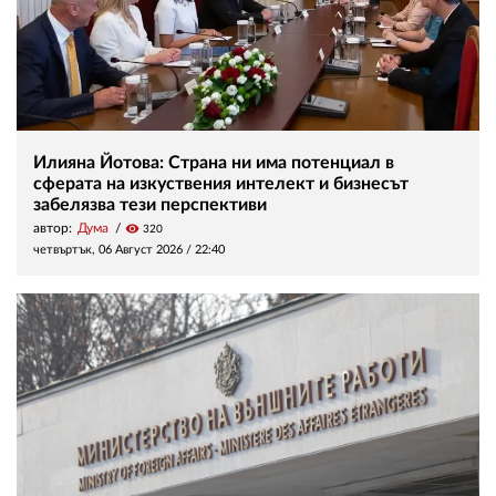
Илияна Йотова: Страна ни има потенциал в
сферата на изкуствения интелект и бизнесът
забелязва тези перспективи
автор:
Дума
visibility
320
четвъртък, 06 Август 2026 /
22:40