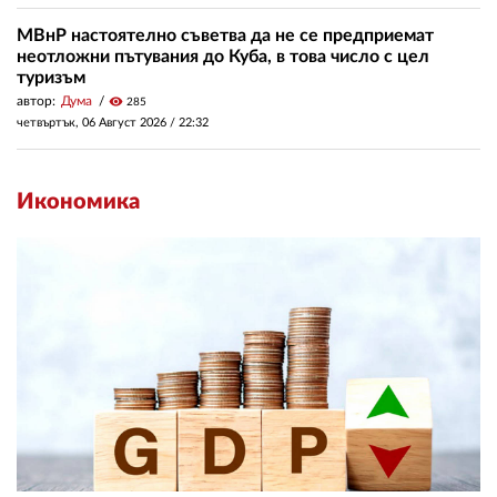
МВнР настоятелно съветва да не се предприемат
неотложни пътувания до Куба, в това число с цел
туризъм
автор:
Дума
visibility
285
четвъртък, 06 Август 2026 /
22:32
Икономика