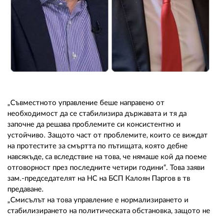
02 975 20 35
„Съвместното управление беше направено от
необходимост да се стабилизира държавата и тя да
започне да решава проблемите си консистентно и
устойчиво. Защото част от проблемите, които се виждат
на протестите за смъртта по пътищата, която дебне
навсякъде, са вследствие на това, че нямаше кой да поеме
отговорност през последните четири години“. Това заяви
зам.-председателят на НС на БСП Калоян Паргов в тв
предаване.
„Смисълът на това управление е нормализирането и
стабилизирането на политическата обстановка, защото не