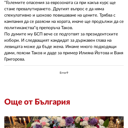
"Големите опасения за еврозоната са при какъв курс ще
стане превалутирането. Другият въпрос е да няма
спекулативно и шоково повишаване на цените. Трябва с
кампания да се разясни на хората, иначе ще продължи да се
политиканства"q препоръча Таков.
По думите му БСП вече се подготвят за президентските
избори. И следващият кандидат за държавен глава на
левицата може да бъде жена. Имаме много подходящи
дами, поясни Таков и даде за пример Илияна Йотова и Ваня
Григорова.
Error9
Още от България