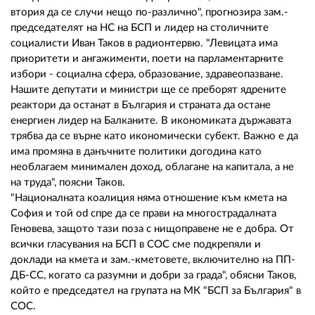
втория да се случи нещо по-различно", прогнозира зам.-
председателят на НС на БСП и лидер на столичните
социалисти Иван Таков в радионтервю. "Левицата има
приоритети и ангажименти, поети на парламентарните
избори - социална сфера, образование, здравеопазване.
Нашите депутати и министри ще се преборят ядрените
реактори да останат в България и страната да остане
енергиен лидер на Балканите. В икономиката държавата
трябва да се върне като икономически субект. Важно е да
има промяна в данъчните политики догодина като
необлагаем минимален доход, облагане на капитала, а не
на труда", поясни Таков.
"Националната коалиция няма отношение към кмета на
София и той od спре да се прави на многострадалната
Геновева, защото тази поза с нищоправене не е добра. От
всички гласувания на БСП в СОС сме подкрепяли и
доклади на кмета и зам.-кметовете, включително на ПП-
ДБ-СС, когато са разумни и добри за града", обясни Таков,
който е председател на групата на МК "БСП за България" в
СОС.