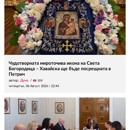
Чудотворната мироточива икона на Света
Богородица – Хавайска ще бъде посрещната в
Петрич
автор:
Дума
visibility
309
четвъртък, 06 Август 2026 /
22:44