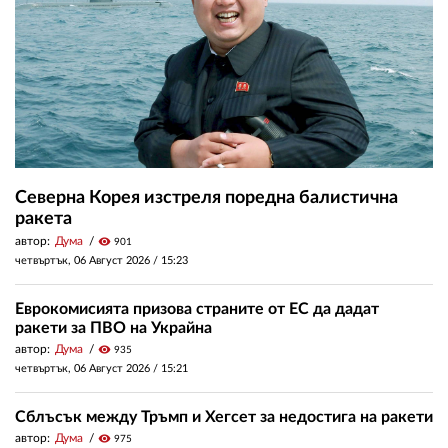
Северна Корея изстреля поредна балистична
ракета
автор:
Дума
visibility
901
четвъртък, 06 Август 2026 /
15:23
Еврокомисията призова страните от ЕС да дадат
ракети за ПВО на Украйна
автор:
Дума
visibility
935
четвъртък, 06 Август 2026 /
15:21
Сблъсък между Тръмп и Хегсет за недостига на ракети
автор:
Дума
visibility
975