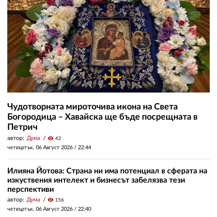
Чудотворната мироточива икона на Света
Богородица – Хавайска ще бъде посрещната в
Петрич
автор:
Дума
visibility
42
четвъртък, 06 Август 2026 /
22:44
Илияна Йотова: Страна ни има потенциал в сферата на
изкуствения интелект и бизнесът забелязва тези
перспективи
автор:
Дума
visibility
156
четвъртък, 06 Август 2026 /
22:40