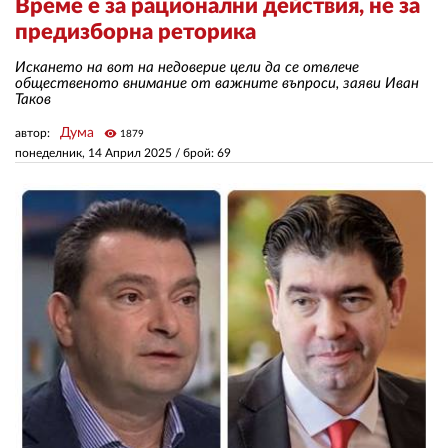
Време е за рационални действия, не за
предизборна реторика
ЗА НАС
Искането на вот на недоверие цели да се отвлече
общественото внимание от важните въпроси, заяви Иван
АВТОРИ
Таков
РЕДАКЦИЯ
Дума
автор:
visibility
1879
понеделник, 14 Април 2025
/ брой: 69
КОНТАКТИ
РЕКЛАМА
АБОНАМЕНТ
УСЛОВИЯ ЗА ПОЛЗВАНЕ
ПОЛИТИКА ЗА БИСКВИТКИТЕ
ПОЛИТИКАТА ЗА
ПОВЕРИТЕЛНОСТ