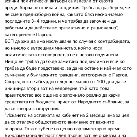
всички политически актьори са излезли от своята
предизборна реторика и кондиция. Трябва да разберем, че
не сме в предизборна война, каквито бяха нескончаемо
последните 3–4 години, и че трябва да започнем да
работим и да действаме прагматично и рационално“,
категоричен е Паргов.
БСП държи да има изслушване по случая с контрабандата,
но начело с вътрешния министър, който носи
политическата отговорност, а не с негови подчинени.
Нищо не трябва да бъде замитано под килима и всичко
трябва да бъде представено, за да не остане и най-малкото
съмнение у българските граждани, категоричен е Паргов.
Според него е абсурдно след по-малко от 100 дни да се
инициира втори вот на недоверие, тъй като това
правителство все още не е започнало реално да харчи
средствата по бюджета, приет от Народното събрание, за
да се говори за корупция.
"Искането на оставката на кабинет на 2 месеца има за цел
да се отвлече общественото внимание от важните
въпроси. Това е губене на ценно парламентарно време.
Виждаме монолитност след първия вот, не очаквам и на