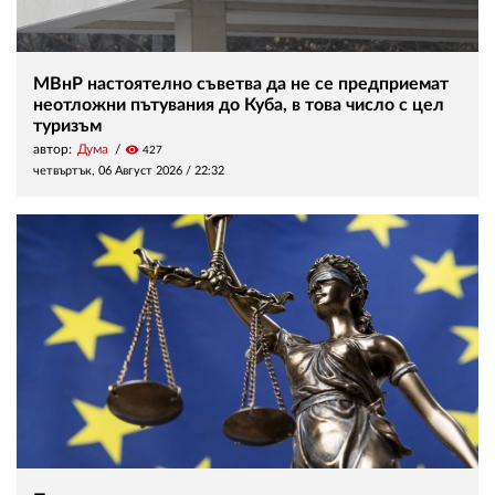
МВнР настоятелно съветва да не се предприемат
неотложни пътувания до Куба, в това число с цел
туризъм
автор:
Дума
visibility
427
четвъртък, 06 Август 2026 /
22:32