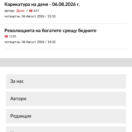
Карикатура на деня - 06.08.2026 г.
автор:
Дума
visibility
837
четвъртък, 06 Август 2026 /
15:33
Революцията на богатите срещу бедните
visibility
1135
четвъртък, 06 Август 2026 /
14:33
За нас
Автори
Редакция