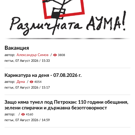
Ваканция
автор:
Александър Симов
visibility
3808
петък, 07 Август 2026 /
15:33
Карикатура на деня - 07.08.2026 г.
автор:
Дума
visibility
4054
петък, 07 Август 2026 /
15:17
Защо няма тунел под Петрохан: 110 години обещания,
зелени спирачки и държавна безотговорност
автор:
visibility
4160
петък, 07 Август 2026 /
14:59