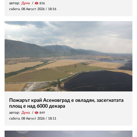
автор:
Дума
visibility
836
събота, 08 Август 2026 /
18:16
Пожарът край Асеновград е овладян, засегнатата
площ е над 6000 декара
автор:
Дума
visibility
849
събота, 08 Август 2026 /
18:11