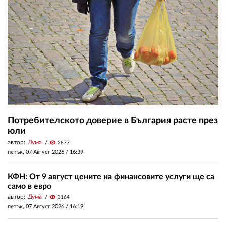
Потребителското доверие в България расте през
юли
автор:
Дума
visibility
2877
петък, 07 Август 2026 /
16:39
КФН: От 9 август цените на финансовите услуги ще са
само в евро
автор:
Дума
visibility
3164
петък, 07 Август 2026 /
16:19