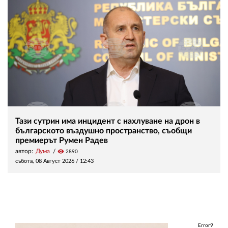
Тази сутрин има инцидент с нахлуване на дрон в
българското въздушно пространство, съобщи
премиерът Румен Радев
автор:
Дума
visibility
2890
събота, 08 Август 2026 /
12:43
Error9