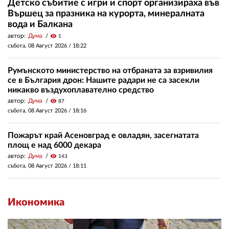
Детско събитие с игри и спорт организираха във
Вършец за празника на курорта, минералната
вода и Балкана
автор:
Дума
visibility
1
събота, 08 Август 2026 /
18:22
Румънското министерство на отбраната за взривилия
се в България дрон: Нашите радари не са засекли
никакво въздухоплавателно средство
автор:
Дума
visibility
87
събота, 08 Август 2026 /
18:16
Пожарът край Асеновград е овладян, засегнатата
площ е над 6000 декара
автор:
Дума
visibility
143
събота, 08 Август 2026 /
18:11
Икономика