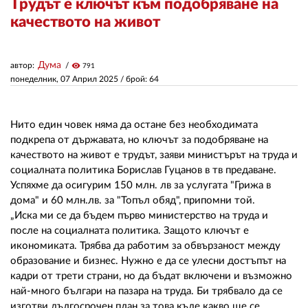
Трудът е ключът към подобряване на
качеството на живот
ЗА НАС
АВТОРИ
Дума
автор:
visibility
791
понеделник, 07 Април 2025
/ брой: 64
РЕДАКЦИЯ
КОНТАКТИ
Нито един човек няма да остане без необходимата
подкрепа от държавата, но ключът за подобряване на
РЕКЛАМА
качеството на живот е трудът, заяви министърът на труда и
социалната политика Борислав Гуцанов в тв предаване.
АБОНАМЕНТ
Успяхме да осигурим 150 млн. лв за услугата "Грижа в
дома" и 60 млн.лв. за "Топъл обяд", припомни той.
УСЛОВИЯ ЗА ПОЛЗВАНЕ
„Иска ми се да бъдем първо министерство на труда и
ПОЛИТИКА ЗА БИСКВИТКИТЕ
после на социалната политика. Защото ключът е
икономиката. Трябва да работим за обвързаност между
ПОЛИТИКАТА ЗА
образование и бизнес. Нужно е да се улесни достъпът на
ПОВЕРИТЕЛНОСТ
кадри от трети страни, но да бъдат включени и възможно
най-много българи на пазара на труда. Би трябвало да се
изготви дългосрочен план за това къде какво ще се