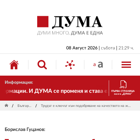
НАЧАЛО
БЪЛГАРИЯ
ИКОНОМИКА
ИЗБОРИ
08 Август 2026
събота
21:29 ч.
СВЯТ
ОБЩЕСТВО
Информация:
КУЛТУРА
рмации. И ДУМА се променя и става електронно изда
ПЪРВА СТРАНИЦА
на в-к „ДУМА“
ЖИВОТ
България
Трудът е ключът към подобряване на качеството на живот
СПОРТ
ПРИЛОЖЕНИЯ
Борислав Гуцанов:
ДРУГИ