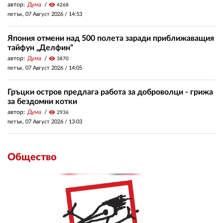
автор:
Дума
visibility
4268
петък, 07 Август 2026 /
14:53
Япония отмени над 500 полета заради приближаващия
тайфун „Делфин“
автор:
Дума
visibility
3870
петък, 07 Август 2026 /
14:05
Гръцки остров предлага работа за доброволци - грижа
за бездомни котки
автор:
Дума
visibility
2936
петък, 07 Август 2026 /
13:03
Общество