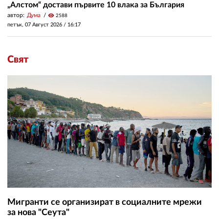
„Алстом“ достави първите 10 влака за България
автор:
Дума
visibility
2588
петък, 07 Август 2026 /
16:17
Свят
Мигранти се организират в социалните мрежи
за нова "Сеута"