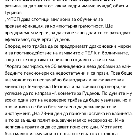
02 975 20 35
развива, за да знаем от какви кадри имаме нужда“, обясни
Гуцанов.
„МТСП дава стотици милиони за обучения за
преквалификация, за компютърна грамотност. Ще
предприемем мерки, за да стане ясно дали те се разходват
ефективно", подчерта Гуцанов.
Според него трябва да се предприемат драконовски мерки
и за противодействие на измамите с ТЕЛК и болничните,
защото те ощетяват сериозно социалната система.
"Хората реагираха, че 50 великденски лева добавки за най-
бедните пенсионери са недостатъчни и са прави. Това беше
възможното и неслучайно благодарих и на финансовия
министър Теменужка Петкова, и на всички партньори, че
успяхме да го направим“, коментира Гуцанов. По думите му
всеки един вот на недоверие трябва да бъде уважаван, но и
опозицията не бива безсмислено да девалвира този
инструмент. „На 78-ия ден да поискаш оставка на кабинета,
и то за външна политика, звучи малко несериозно. Има
неписана практика да се дават поне сто дни. Мотивите
бяха малко изсмукани от пръстите и затова толкова