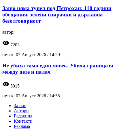
Защо няма тунел под Петрохан: 110 години
обещания, зелени спирачки и държавна
безотговорност
автор:
visibility
7203
петък, 07 Август 2026 /
14:59
Не убиха само един човек. Убиха границата
между дете и палач
visibility
5915
петък, 07 Август 2026 /
14:55
За нас
Автори
Редакция
Контакти
Реклама