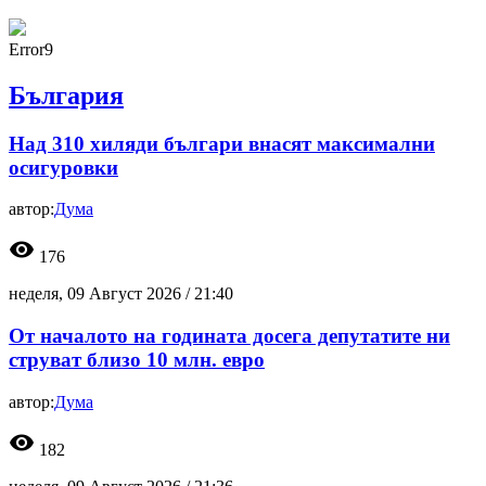
Error9
България
Над 310 хиляди българи внасят максимални
осигуровки
автор:
Дума
visibility
176
неделя, 09 Август 2026 /
21:40
От началото на годината досега депутатите ни
струват близо 10 млн. евро
автор:
Дума
visibility
182