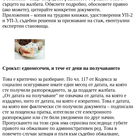
сърцето на жалбата. Обяснете подробно, обосновете правно
(ако можете), цитирайте конкретни документи.
Приложения – копия на трудови книжки, удостоверения УП-2
и УП-3, съдебни решения за признаване на стаж, евентуални
експертни становища.
Срокът: едномесечен, и тече от деня на получаването
Това е критично за разбиране. По чл. 117 от Кодекса за
социално осигуряване имате един месец от датата, на която
сте получили разпореждането, за да подадете жалбата.
„От датата на получаване" не означава от датата, на която е
издадено, нито от датата, на която е изпратено. Това е датата,
на която вие фактически сте получили документа – подписали
сте за пощенска пратка, изтеглили сте електронното
разпореждане или сте били уведомени по друг начин.
Пропускането на този срок има сериозна последица: губите
правото на обжалване по административен ред. Това в
повечето случаи затваря и пътя към съдебно обжалване,