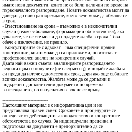
имате нови документи, които не са били налични по време на
първоначалното разпореждане. Новите доказателства могат да
доведат до ново разпореждане, което вече може да обжалвате
в срок.
- Възстановяване на срока – възможно е в изключителни
случаи (тежко заболяване, форсмажорни обстоятелства), ако
докажете, че не сте могли да подадете жалба в срока. Това
обаче е изключение, не правило.
- Консултирайте се с адвокат – има специфични правни
конструкции, които може да са приложими, но изискват
професионален анализ на конкретния случай.
Двата най-важни съвета: анализирайте разпореждането
веднага щом го получите (не след месец), и подайте жалбата
си преди да изтече едномесечния срок, дори ако още събирате
всички доказателства. Жалбата може да се допълни и
подкрепи с допълнителни документи по време на
разглеждането, но изпуснатият срок не се връща.
-------------------------------
Настоящият материал е с информативна цел и не
представлява правен съвет. Сроковете и процедурите се
определят от действащото законодателство и конкретните
обстоятелства по случая. За индивидуална преценка и
подготовка на документи е препоръчително да се
консултирате с адвокат или специалист по осигурително