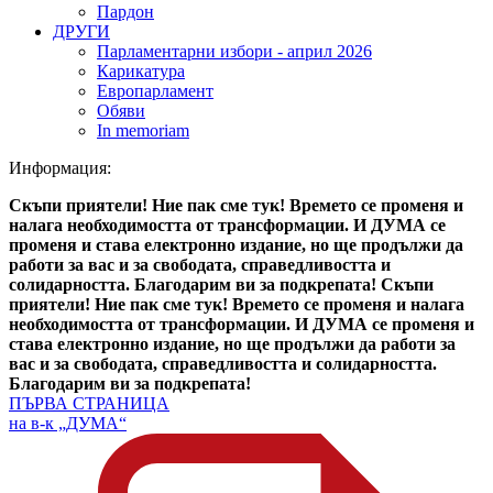
Пардон
ДРУГИ
Парламентарни избори - април 2026
Карикатура
Европарламент
Обяви
In memoriam
Информация:
Скъпи приятели! Ние пак сме тук! Времето се променя и
налага необходимостта от трансформации. И ДУМА се
променя и става електронно издание, но ще продължи да
работи за вас и за свободата, справедливостта и
солидарността. Благодарим ви за подкрепата!
Скъпи
приятели! Ние пак сме тук! Времето се променя и налага
необходимостта от трансформации. И ДУМА се променя и
става електронно издание, но ще продължи да работи за
вас и за свободата, справедливостта и солидарността.
Благодарим ви за подкрепата!
ПЪРВА СТРАНИЦА
на в-к „ДУМА“