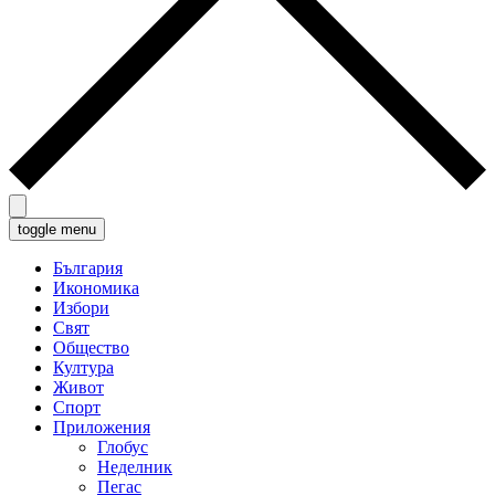
toggle menu
България
Икономика
Избори
Свят
Общество
Култура
Живот
Спорт
Приложения
Глобус
Неделник
Пегас