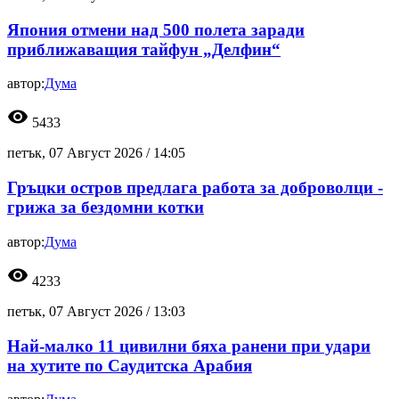
Япония отмени над 500 полета заради
приближаващия тайфун „Делфин“
автор:
Дума
visibility
5433
петък, 07 Август 2026 /
14:05
Гръцки остров предлага работа за доброволци -
грижа за бездомни котки
автор:
Дума
visibility
4233
петък, 07 Август 2026 /
13:03
Най-малко 11 цивилни бяха ранени при удари
на хутите по Саудитска Арабия