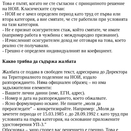
Това е пътят, когато не сте съгласни с принципното решение
на НОИ. Класическите случаи:
- НОИ не е зачел определен период като труд от първа или
втора категория, а вие смятате, че сте работили при условията
на тази категория.
- Не е признат осигурителен стаж, който смятате, че имате
(например работа в чужбина с международно признание).
- Изчисленият осигурителен доход не отговаря на това, което
реално сте получавали.
- Грешно е определен индивидуалният ви коефициент.
Какво трябва да съдържа жалбата
Жалбата се подава в свободен текст, адресирана до Директора
на Териториалното поделение на НОИ, издало
разпореждането. Няма официален образец – но има
задължителни елементи:
- Вашите лични данни (име, ЕГН, адрес).
- Номер и дата на разпореждането, което обжалвате.
- Ясно формулирано искане. Не пишете „моля да
преразгледате" – конкретизирайте. Например: „Моля да
зачетете периода от 15.03.1985 г. до 28.09.1992 г. като труд при
условията на първа категория, на основание приложените
удостоверения УП-3."
Обосновка – защо според вас решението е грешно. Това е