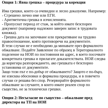
Опция 1: Явна грешка – процедура за корекция
Има грешки, които са очевидни и лесно доказуеми. Например:
- Сгрешено лично име или ЕГН.
- Аритметична грешка в изчисленията.
- Пропуснат период от стаж, за който имате безспорен
документ (например надлежно заверен запис в трудовата
книжка).
- Грешна дата на започване или прекратяване на трудово
правоотношение, която противоречи на документите.
В тези случаи не е необходимо да минавате през формалното
обжалване. Подайте Заявление по образец в Териториалното
поделение на НОИ по постоянния ви адрес, в което посочвате
конкретната грешка и прилагате доказателствата. НОИ следва
да коригира разпореждането, ако грешката е безспорно
установима от документите.
Защо този път е по-добър от обжалването? Защото е по-бърз,
не изисква обосновки и формална процедура, и в повечето
случаи се решава без спор. Резервирайте формалното
обжалване за случаите, в които имате реален спор по
същество, не за технически грешки.
Опция 2: Несъгласие по същество – обжалване пред
директора на ТП на НОИ