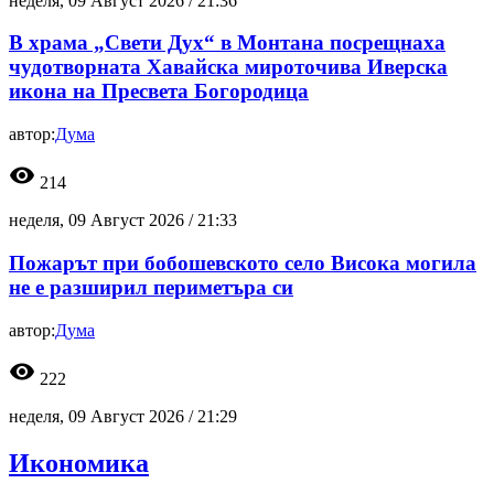
неделя, 09 Август 2026 /
21:36
В храма „Свети Дух“ в Монтана посрещнаха
чудотворната Хавайска мироточива Иверска
икона на Пресвета Богородица
автор:
Дума
visibility
214
неделя, 09 Август 2026 /
21:33
Пожарът при бобошевското село Висока могила
не е разширил периметъра си
автор:
Дума
visibility
222
неделя, 09 Август 2026 /
21:29
Икономика