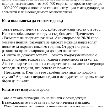
варират значително – от 300-400 евро за по-прости случаи до
1000-2000 евро и повече за сложни ситуации с международни
елементи или необходимост от експертизи.
Кога има смисъл да стигнете до съд
Това е реалистичен въпрос, който заслужава честен отговор.
Не всяко обжалване си струва съдебно дело. Преценете:
- Размерът на спорната разлика. Ако спорът е за 20-30 евро
месечна пенсия, разходите за адвокат може да надхвърлят
ползите за първите няколко години. От друга страна,
разликата ще ви съпровожда до края на живота.
- Силата на доказателствата. Колкото по-документирано е
вашето искане, толкова по-голяма е вероятността за успех.
Ако се опирате основно на свидетелски показания за периоди
отпреди 30 години, шансовете са по-малки.
- Прецеденти. Има ли вече съдебна практика по подобни
случаи? Адвокат, специализиран в осигурително право, може
бързо да ви каже.
Когато сте изпуснали срока
Това е тежка ситуация, но не винаги е безнадеждна.
Възможностите ви се свиват, но не изчезват напълно:
- Подайте ново заявление за преизчисляване на пенсията, ако