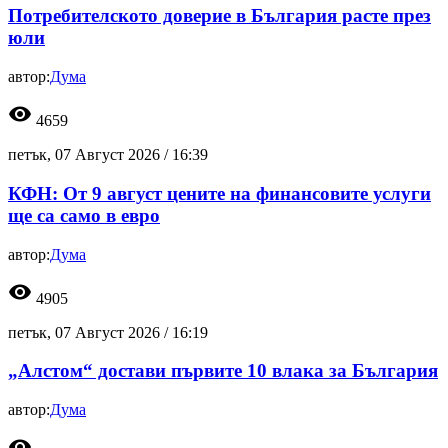
Потребителското доверие в България расте през
юли
автор:
Дума
visibility
4659
петък, 07 Август 2026 /
16:39
КФН: От 9 август цените на финансовите услуги
ще са само в евро
автор:
Дума
visibility
4905
петък, 07 Август 2026 /
16:19
„Алстом“ достави първите 10 влака за България
автор:
Дума
visibility