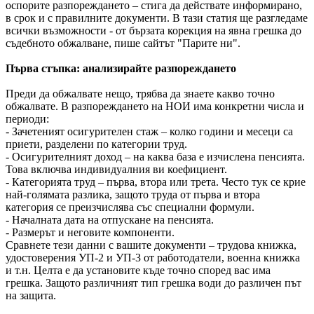
оспорите разпореждането – стига да действате информирано,
в срок и с правилните документи. В тази статия ще разгледаме
всички възможности - от бързата корекция на явна грешка до
съдебното обжалване, пише сайтът "Парите ни".
Първа стъпка: анализирайте разпореждането
Преди да обжалвате нещо, трябва да знаете какво точно
обжалвате. В разпореждането на НОИ има конкретни числа и
периоди:
- Зачетеният осигурителен стаж – колко години и месеци са
приети, разделени по категории труд.
- Осигурителният доход – на каква база е изчислена пенсията.
Това включва индивидуалния ви коефициент.
- Категорията труд – първа, втора или трета. Често тук се крие
най-голямата разлика, защото труда от първа и втора
категория се преизчислява със специални формули.
- Началната дата на отпускане на пенсията.
- Размерът и неговите компоненти.
Сравнете тези данни с вашите документи – трудова книжка,
удостоверения УП-2 и УП-3 от работодатели, военна книжка
и т.н. Целта е да установите къде точно според вас има
грешка. Защото различният тип грешка води до различен път
на защита.