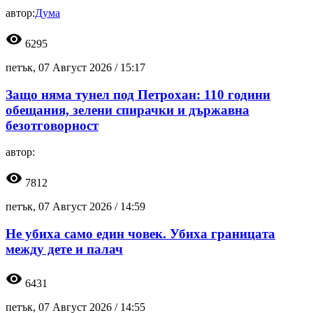
автор:
Дума
visibility
6295
петък, 07 Август 2026 /
15:17
Защо няма тунел под Петрохан: 110 години
обещания, зелени спирачки и държавна
безотговорност
автор:
visibility
7812
петък, 07 Август 2026 /
14:59
Не убиха само един човек. Убиха границата
между дете и палач
visibility
6431
петък, 07 Август 2026 /
14:55