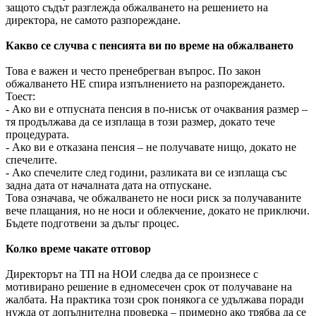
защото съдът разглежда обжалването на решението на
директора, не самото разпореждане.
Какво се случва с пенсията ви по време на обжалването
Това е важен и често пренебрегван въпрос. По закон
обжалването НЕ спира изпълнението на разпореждането.
Тоест:
- Ако ви е отпусната пенсия в по-нисък от очаквания размер –
тя продължава да се изплаща в този размер, докато тече
процедурата.
- Ако ви е отказана пенсия – не получавате нищо, докато не
спечелите.
- Ако спечелите след години, разликата ви се изплаща със
задна дата от началната дата на отпускане.
Това означава, че обжалването не носи риск за получаваните
вече плащания, но не носи и облекчение, докато не приключи.
Бъдете подготвени за дълъг процес.
Колко време чакате отговор
Директорът на ТП на НОИ следва да се произнесе с
мотивирано решение в едномесечен срок от получаване на
жалбата. На практика този срок понякога се удължава поради
нужда от допълнителна проверка – примерно ако трябва да се