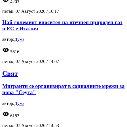
4203
петък, 07 Август 2026 /
16:17
Най-големият вносител на втечнен природен газ
в ЕС е Италия
автор:
Дума
visibility
5616
петък, 07 Август 2026 /
14:07
Свят
Мигранти се организират в социалните мрежи за
нова "Сеута"
автор:
Дума
visibility
6183
петък, 07 Август 2026 /
14:53