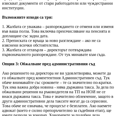
изискват документи от стари работодатели или чуждестранни
институции.
Възможните изходи са три:
1. Жалбата се уважава – разпореждането се отменя или изменя
във ваша полза. Това включва преизчисляване на пенсията и
доплащане със задна дата.
2. Преписката се връща за ново разглеждане – ако не са
изяснени всички обстоятелства.
3. Жалбата се отхвърля – директорът потвърждава
първоначалното разпореждане. От тук минавате към съда.
Опция 3: Обжалване пред административния съд
Ако решението на директора не ви удовлетворява, можете да
го обжалвате пред компетентния Административен съд. Тук
обаче внимавайте със сроковете – те са значително по-кратки.
Тук има важна добра новина - няма държавна такса. За дела по
обжалвани решения на ръководителя на ТП на НОИ не се
внася държавна такса. Това е значително облекчение, защото в
други административни дела таксите могат да са сериозни.
Това обаче не означава, че процесът е безплатен. Ако наемете
адвокат (което е силно препоръчително за съдебния етап), ще
имате разходи за хонорар. Хонорарите за подобни дела