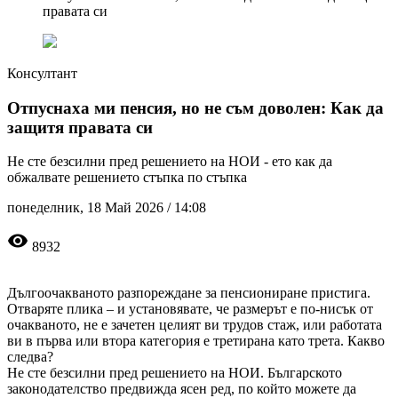
правата си
Консултант
Отпуснаха ми пенсия, но не съм доволен: Как да
защитя правата си
Не сте безсилни пред решението на НОИ - ето как да
обжалвате решението стъпка по стъпка
понеделник, 18 Май 2026 /
14:08
visibility
8932
Дългоочакваното разпореждане за пенсиониране пристига.
Отваряте плика – и установявате, че размерът е по-нисък от
очакваното, не е зачетен целият ви трудов стаж, или работата
ви в първа или втора категория е третирана като трета. Какво
следва?
Не сте безсилни пред решението на НОИ. Българското
законодателство предвижда ясен ред, по който можете да