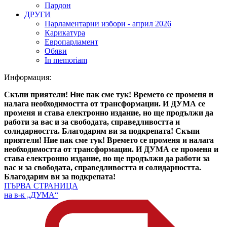
Пардон
ДРУГИ
Парламентарни избори - април 2026
Карикатура
Европарламент
Обяви
In memoriam
Информация:
Скъпи приятели! Ние пак сме тук! Времето се променя и
налага необходимостта от трансформации. И ДУМА се
променя и става електронно издание, но ще продължи да
работи за вас и за свободата, справедливостта и
солидарността. Благодарим ви за подкрепата!
Скъпи
приятели! Ние пак сме тук! Времето се променя и налага
необходимостта от трансформации. И ДУМА се променя и
става електронно издание, но ще продължи да работи за
вас и за свободата, справедливостта и солидарността.
Благодарим ви за подкрепата!
ПЪРВА СТРАНИЦА
на в-к „ДУМА“