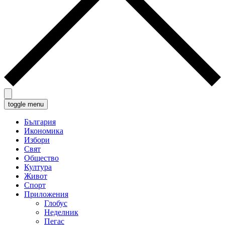
toggle menu
България
Икономика
Избори
Свят
Общество
Култура
Живот
Спорт
Приложения
Глобус
Неделник
Пегас