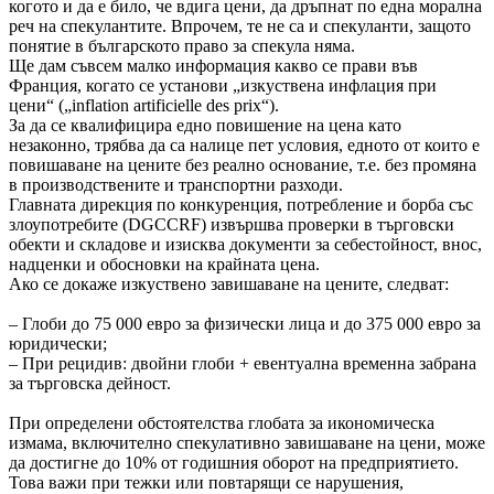
когото и да е било, че вдига цени, да дръпнат по една морална
реч на спекулантите. Впрочем, те не са и спекуланти, защото
понятие в българското право за спекула няма.
Ще дам съвсем малко информация какво се прави във
Франция, когато се установи „изкуствена инфлация при
цени“ („inflation artificielle des prix“).
За да се квалифицира едно повишение на цена като
незаконно, трябва да са налице пет условия, едното от които е
повишаване на цените без реално основание, т.е. без промяна
в производствените и транспортни разходи.
Главната дирекция по конкуренция, потребление и борба със
злоупотребите (DGCCRF) извършва проверки в търговски
обекти и складове и изисква документи за себестойност, внос,
надценки и обосновки на крайната цена.
Ако се докаже изкуствено завишаване на цените, следват:
– Глоби до 75 000 евро за физически лица и до 375 000 евро за
юридически;
– При рецидив: двойни глоби + евентуална временна забрана
за търговска дейност.
При определени обстоятелства глобата за икономическа
измама, включително спекулативно завишаване на цени, може
да достигне до 10% от годишния оборот на предприятието.
Това важи при тежки или повтарящи се нарушения,