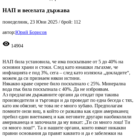
НАП и веселата държава
понеделник, 23 Юни 2025
/ брой: 112
автор:
Юрий Борисов
visibility
14904
НАП била установила, че има поскъпване от 5 до 40% на
основни храни и стоки. След като юнашки лъгахме, че
инфлацията е под 3%, сега – след като излязоха „докладите“,
можем да си признаем някои истини.
Някакво краве сирене било поскъпнало с 25%. Минерална
вода пък била поскъпнала с 40%. Да не изброявам.
Аз предлагам държавните органи да отидат при такива
производители и търговци и да проведат по една беседа с тях,
като им обяснят, че това не е много хубаво. Предполагам
помните онзи виц, в който се разказва как един американец
пребил един виетнамец и как неговите другари наобиколили
американеца и започнали да му викат: „Ти си много лош! Ти
си много лош!“. Та и нашите органи, които нямат никакви
правни основания да правят каквито и да е забележки на