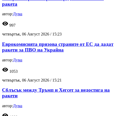
ракета
автор:
Дума
visibility
997
четвъртък, 06 Август 2026 /
15:23
Еврокомисията призова страните от ЕС да дадат
ракети за ПВО на Украйна
автор:
Дума
visibility
1053
четвъртък, 06 Август 2026 /
15:21
Сблъсък между Тръмп и Хегсет за недостига на
ракети
автор:
Дума
visibility