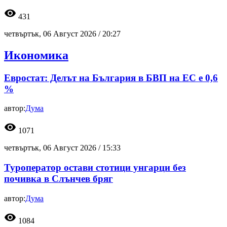
visibility
431
четвъртък, 06 Август 2026 /
20:27
Икономика
Евростат: Делът на България в БВП на ЕС е 0,6
%
автор:
Дума
visibility
1071
четвъртък, 06 Август 2026 /
15:33
Туроператор остави стотици унгарци без
почивка в Слънчев бряг
автор:
Дума
visibility
1084