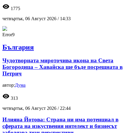
visibility
1775
четвъртък, 06 Август 2026 /
14:33
Error9
България
Чудотворната мироточива икона на Света
Богородица – Хавайска ще бъде посрещната в
Петрич
автор:
Дума
visibility
313
четвъртък, 06 Август 2026 /
22:44
Илияна Йотова: Страна ни има потенциал в
сферата на изкуствения интелект и бизнесът
забелязва тези перспективи