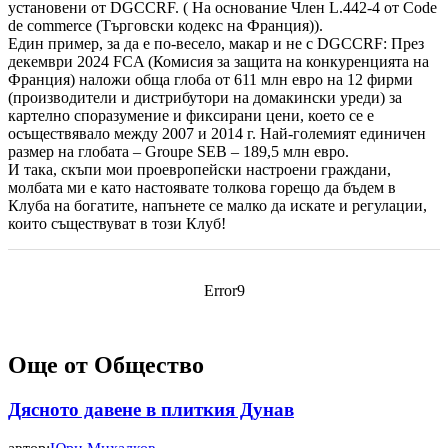
установени от DGCCRF. ( На основание Член L.442-4 от Code
de commerce (Търговски кодекс на Франция)).
Един пример, за да е по-весело, макар и не с DGCCRF: През
декември 2024 FCA (Комисия за защита на конкуренцията на
Франция) наложи обща глоба от 611 млн евро на 12 фирми
(производители и дистрибутори на домакински уреди) за
картелно споразумение и фиксирани цени, което се е
осъществявало между 2007 и 2014 г. Най-големият единичен
размер на глобата – Groupe SEB – 189,5 млн евро.
И така, скъпи мои проевропейски настроени граждани,
молбата ми е като настоявате толкова горещо да бъдем в
Клуба на богатите, напънете се малко да искате и регулации,
които съществуват в този Клуб!
Error9
Още от Общество
Дясното давене в плиткия Дунав