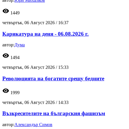
автор:
Юри Михалков
visibility
1449
четвъртък, 06 Август 2026 /
16:37
Карикатура на деня - 06.08.2026 г.
автор:
Дума
visibility
1494
четвъртък, 06 Август 2026 /
15:33
Революцията на богатите срещу бедните
visibility
1999
четвъртък, 06 Август 2026 /
14:33
Възкресителите на българския фашизъм
автор:
Александър Симов