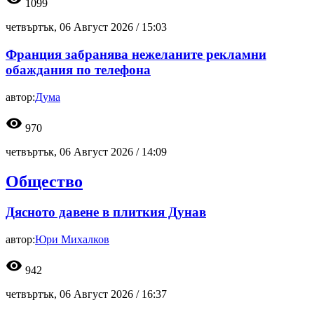
1099
четвъртък, 06 Август 2026 /
15:03
Франция забранява нежеланите рекламни
обаждания по телефона
автор:
Дума
visibility
970
четвъртък, 06 Август 2026 /
14:09
Общество
Дясното давене в плиткия Дунав
автор:
Юри Михалков
visibility
942
четвъртък, 06 Август 2026 /
16:37