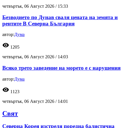
четвъртък, 06 Август 2026 /
15:33
Безводието по Дунав сваля цената на земята и
рентите В Северна България
автор:
Дума
visibility
1205
четвъртък, 06 Август 2026 /
14:03
Всяко трето заведение на морето е с нарушения
автор:
Дума
visibility
1123
четвъртък, 06 Август 2026 /
14:01
Свят
Северна Корея изстреля поредна балистична