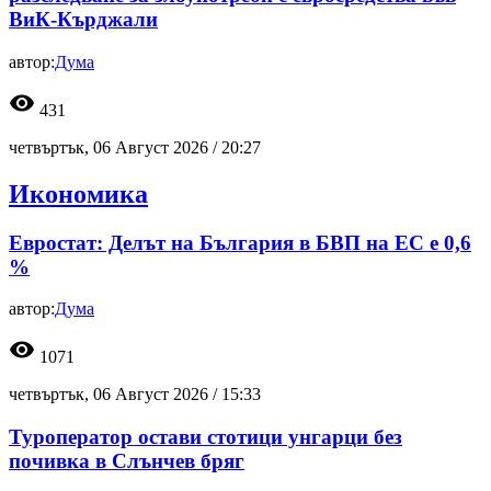
ВиК-Кърджали
автор:
Дума
visibility
431
четвъртък, 06 Август 2026 /
20:27
Икономика
Евростат: Делът на България в БВП на ЕС е 0,6
%
автор:
Дума
visibility
1071
четвъртък, 06 Август 2026 /
15:33
Туроператор остави стотици унгарци без
почивка в Слънчев бряг