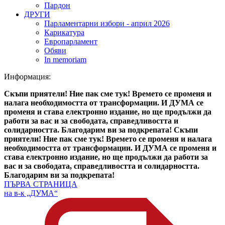
Пардон
ДРУГИ
Парламентарни избори - април 2026
Карикатура
Европарламент
Обяви
In memoriam
Информация:
Скъпи приятели! Ние пак сме тук! Времето се променя и
налага необходимостта от трансформации. И ДУМА се
променя и става електронно издание, но ще продължи да
работи за вас и за свободата, справедливостта и
солидарността. Благодарим ви за подкрепата!
Скъпи
приятели! Ние пак сме тук! Времето се променя и налага
необходимостта от трансформации. И ДУМА се променя и
става електронно издание, но ще продължи да работи за
вас и за свободата, справедливостта и солидарността.
Благодарим ви за подкрепата!
ПЪРВА СТРАНИЦА
на в-к „ДУМА“