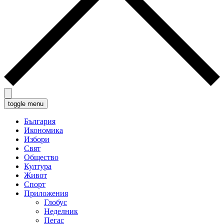
toggle menu
България
Икономика
Избори
Свят
Общество
Култура
Живот
Спорт
Приложения
Глобус
Неделник
Пегас