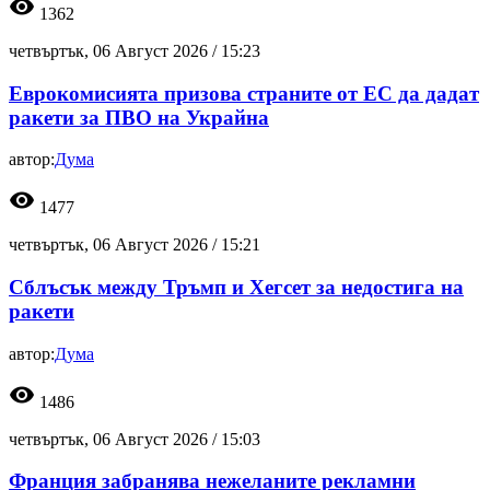
visibility
1362
четвъртък, 06 Август 2026 /
15:23
Еврокомисията призова страните от ЕС да дадат
ракети за ПВО на Украйна
автор:
Дума
visibility
1477
четвъртък, 06 Август 2026 /
15:21
Сблъсък между Тръмп и Хегсет за недостига на
ракети
автор:
Дума
visibility
1486
четвъртък, 06 Август 2026 /
15:03
Франция забранява нежеланите рекламни