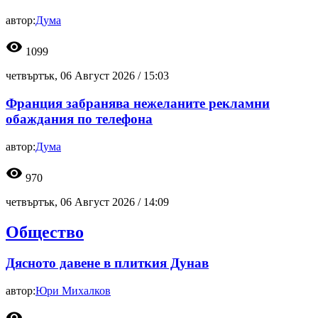
автор:
Дума
visibility
1099
четвъртък, 06 Август 2026 /
15:03
Франция забранява нежеланите рекламни
обаждания по телефона
автор:
Дума
visibility
970
четвъртък, 06 Август 2026 /
14:09
Общество
Дясното давене в плиткия Дунав
автор:
Юри Михалков
visibility