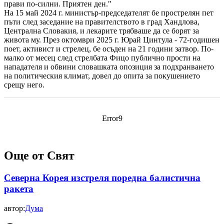
прави по-силни. Приятен ден."
На 15 май 2024 г. министър-председателят бе прострелян пет
пъти след заседание на правителството в град Хандлова,
Централна Словакия, и лекарите трябваше да се борят за
живота му. През октомври 2025 г. Юрай Цинтула - 72-годишен
поет, активист и стрелец, бе осъден на 21 години затвор. По-
малко от месец след стрелбата Фицо публично прости на
нападателя и обвини словашката опозиция за подхранването
на политическия климат, довел до опита за покушението
срещу него.
Error9
Още от Свят
Северна Корея изстреля поредна балистична
ракета
автор:
Дума