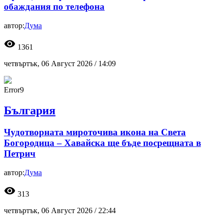
обаждания по телефона
автор:
Дума
visibility
1361
четвъртък, 06 Август 2026 /
14:09
Error9
България
Чудотворната мироточива икона на Света
Богородица – Хавайска ще бъде посрещната в
Петрич
автор:
Дума
visibility
313
четвъртък, 06 Август 2026 /
22:44