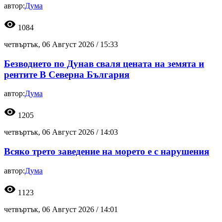
автор:
Дума
visibility
1084
четвъртък, 06 Август 2026 /
15:33
Безводието по Дунав сваля цената на земята и
рентите В Северна България
автор:
Дума
visibility
1205
четвъртък, 06 Август 2026 /
14:03
Всяко трето заведение на морето е с нарушения
автор:
Дума
visibility
1123
четвъртък, 06 Август 2026 /
14:01