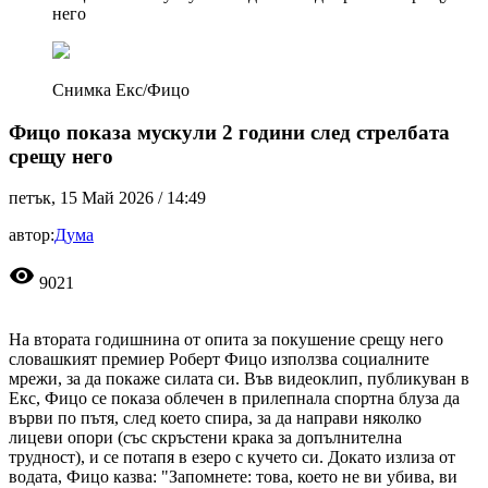
него
Снимка Екс/Фицо
Фицо показа мускули 2 години след стрелбата
срещу него
петък, 15 Май 2026 /
14:49
автор:
Дума
visibility
9021
На втората годишнина от опита за покушение срещу него
словашкият премиер Роберт Фицо използва социалните
мрежи, за да покаже силата си. Във видеоклип, публикуван в
Екс, Фицо се показа облечен в прилепнала спортна блуза да
върви по пътя, след което спира, за да направи няколко
лицеви опори (със скръстени крака за допълнителна
трудност), и се потапя в езеро с кучето си. Докато излиза от
водата, Фицо казва: "Запомнете: това, което не ви убива, ви