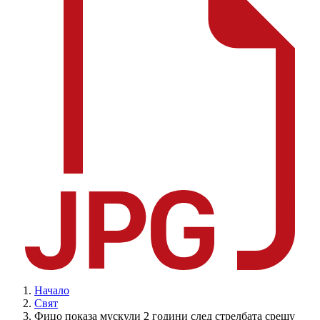
Начало
Свят
Фицо показа мускули 2 години след стрелбата срещу