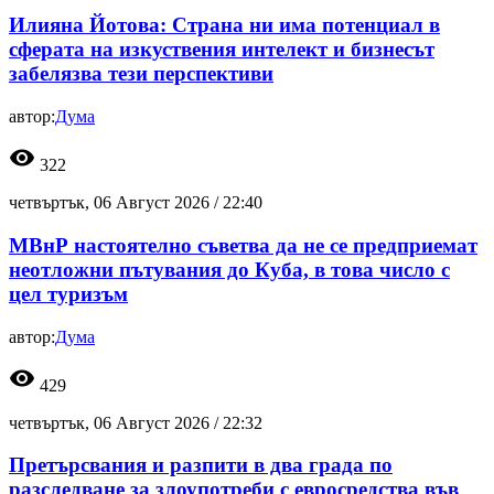
Илияна Йотова: Страна ни има потенциал в
сферата на изкуствения интелект и бизнесът
забелязва тези перспективи
автор:
Дума
visibility
322
четвъртък, 06 Август 2026 /
22:40
МВнР настоятелно съветва да не се предприемат
неотложни пътувания до Куба, в това число с
цел туризъм
автор:
Дума
visibility
429
четвъртък, 06 Август 2026 /
22:32
Претърсвания и разпити в два града по
разследване за злоупотреби с евросредства във