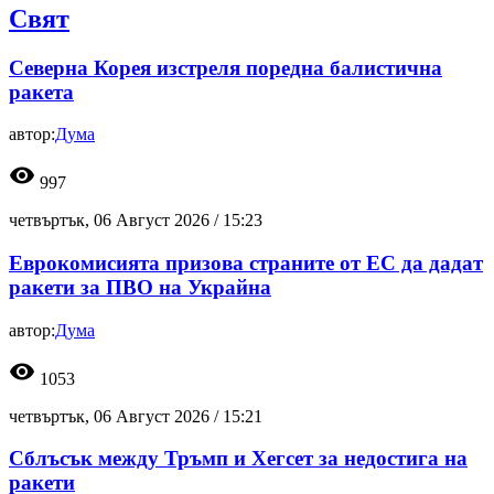
Свят
Северна Корея изстреля поредна балистична
ракета
автор:
Дума
visibility
997
четвъртък, 06 Август 2026 /
15:23
Еврокомисията призова страните от ЕС да дадат
ракети за ПВО на Украйна
автор:
Дума
visibility
1053
четвъртък, 06 Август 2026 /
15:21
Сблъсък между Тръмп и Хегсет за недостига на
ракети