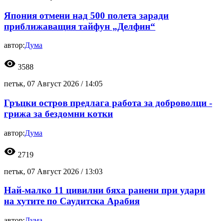
Япония отмени над 500 полета заради
приближаващия тайфун „Делфин“
автор:
Дума
visibility
3588
петък, 07 Август 2026 /
14:05
Гръцки остров предлага работа за доброволци -
грижа за бездомни котки
автор:
Дума
visibility
2719
петък, 07 Август 2026 /
13:03
Най-малко 11 цивилни бяха ранени при удари
на хутите по Саудитска Арабия
автор:
Дума