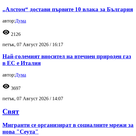
„Алстом“ достави първите 10 влака за България
автор:
Дума
visibility
2126
петък, 07 Август 2026 /
16:17
Най-големият вносител на втечнен природен газ
в ЕС е Италия
автор:
Дума
visibility
3697
петък, 07 Август 2026 /
14:07
Свят
Мигранти се организират в социалните мрежи за
нова "Сеута"