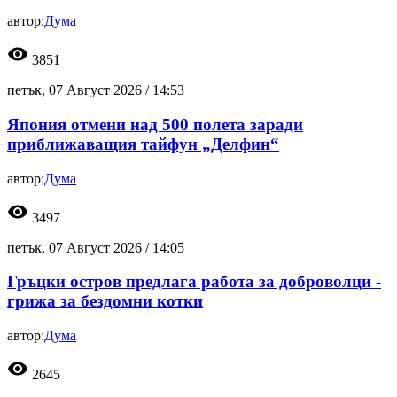
автор:
Дума
visibility
3851
петък, 07 Август 2026 /
14:53
Япония отмени над 500 полета заради
приближаващия тайфун „Делфин“
автор:
Дума
visibility
3497
петък, 07 Август 2026 /
14:05
Гръцки остров предлага работа за доброволци -
грижа за бездомни котки
автор:
Дума
visibility
2645