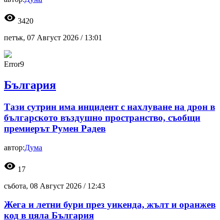
visibility
3420
петък, 07 Август 2026 /
13:01
Error9
България
Тази сутрин има инцидент с нахлуване на дрон в
българското въздушно пространство, съобщи
премиерът Румен Радев
автор:
Дума
visibility
17
събота, 08 Август 2026 /
12:43
Жега и летни бури през уикенда, жълт и оранжев
код в цяла България