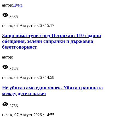
автор:
Дума
visibility
3635
петък, 07 Август 2026 /
15:17
Защо няма тунел под Петрохан: 110 години
обещания, зелени спирачки и държавна
безотговорност
автор:
visibility
3745
петък, 07 Август 2026 /
14:59
Не убиха само един човек. Убиха границата
между дете и палач
visibility
3756
петък, 07 Август 2026 /
14:55