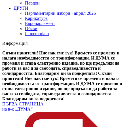
Пардон
ДРУГИ
Парламентарни избори - април 2026
Карикатура
Европарламент
Обяви
In memoriam
Информация:
Скъпи приятели! Ние пак сме тук! Времето се променя и
налага необходимостта от трансформации. И ДУМА се
променя и става електронно издание, но ще продължи да
работи за вас и за свободата, справедливостта и
солидарността. Благодарим ви за подкрепата!
Скъпи
приятели! Ние пак сме тук! Времето се променя и налага
необходимостта от трансформации. И ДУМА се променя и
става електронно издание, но ще продължи да работи за
вас и за свободата, справедливостта и солидарността.
Благодарим ви за подкрепата!
ПЪРВА СТРАНИЦА
на в-к „ДУМА“