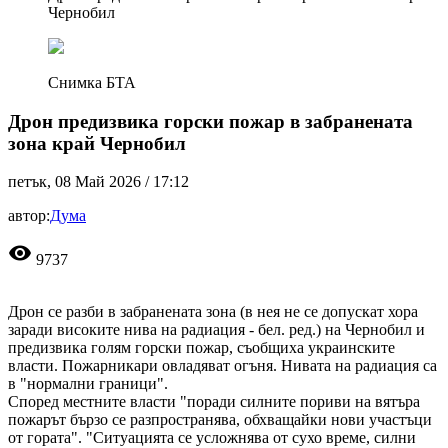
Чернобил
Снимка БТА
Дрон предизвика горски пожар в забранената
зона край Чернобил
петък, 08 Май 2026 /
17:12
автор:
Дума
visibility
9737
Дрон се разби в забранената зона (в нея не се допускат хора
заради високите нива на радиация - бел. ред.) на Чернобил и
предизвика голям горски пожар, съобщиха украинските
власти. Пожарникари овладяват огъня. Нивата на радиация са
в "нормални граници".
Според местните власти "поради силните пориви на вятъра
пожарът бързо се разпространява, обхващайки нови участъци
от гората". "Ситуацията се усложнява от сухо време, силни