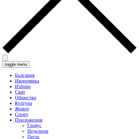
toggle menu
България
Икономика
Избори
Свят
Общество
Култура
Живот
Спорт
Приложения
Глобус
Неделник
Пегас