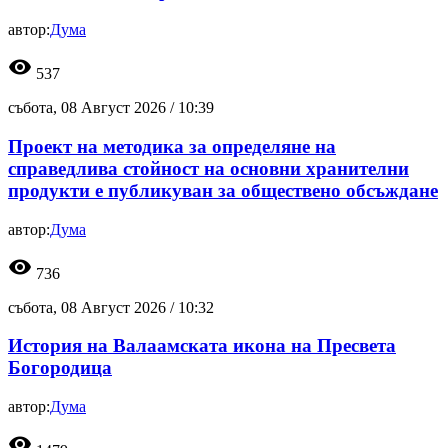
автор:
Дума
visibility
537
събота, 08 Август 2026 /
10:39
Проект на методика за определяне на
справедлива стойност на основни хранителни
продукти е публикуван за обществено обсъждане
автор:
Дума
visibility
736
събота, 08 Август 2026 /
10:32
История на Валаамската икона на Пресвета
Богородица
автор:
Дума
visibility