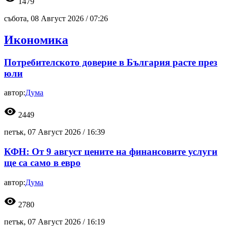
1479
събота, 08 Август 2026 /
07:26
Икономика
Потребителското доверие в България расте през
юли
автор:
Дума
visibility
2449
петък, 07 Август 2026 /
16:39
КФН: От 9 август цените на финансовите услуги
ще са само в евро
автор:
Дума
visibility
2780
петък, 07 Август 2026 /
16:19