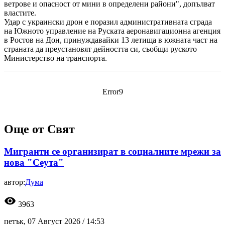
ветрове и опасност от мини в определени райони", допълват
властите.
Удар с украински дрон е поразил административната сграда
на Южното управление на Руската аеронавигационна агенция
в Ростов на Дон, принуждавайки 13 летища в южната част на
страната да преустановят дейността си, съобщи руското
Министерство на транспорта.
Error9
Още от Свят
Мигранти се организират в социалните мрежи за
нова "Сеута"
автор:
Дума
visibility
3963
петък, 07 Август 2026 /
14:53