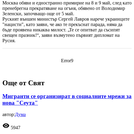
Москва обяви и едностранно примирие на 8 и 9 май, след като
пренебрегна прекратяване на огъня, обявено от Володимир
Зеленски, започващо още от 5 май.
Руският външен министър Сергей Лавров нарече украинците
"нацисти", като заяви, че ако те прекъснат парада, няма да
бъде проявена никаква милост. „Те се опитват да съсипят
свещен празник!“, заяви възмутено първият дипломат на
Русия.
Error9
Още от Свят
Мигранти се организират в социалните мрежи за
нова "Сеута"
автор:
Дума
visibility
5947