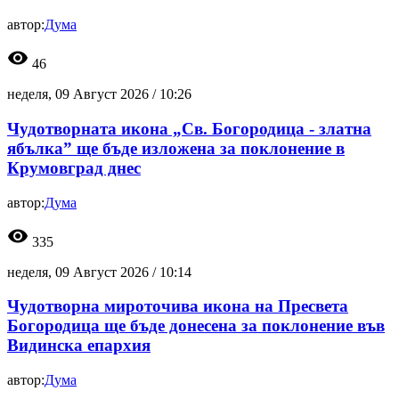
автор:
Дума
visibility
46
неделя, 09 Август 2026 /
10:26
Чудотворната икона „Св. Богородица - златна
ябълка” ще бъде изложена за поклонение в
Крумовград днес
автор:
Дума
visibility
335
неделя, 09 Август 2026 /
10:14
Чудотворна мироточива икона на Пресвета
Богородица ще бъде донесена за поклонение във
Видинска епархия
автор:
Дума