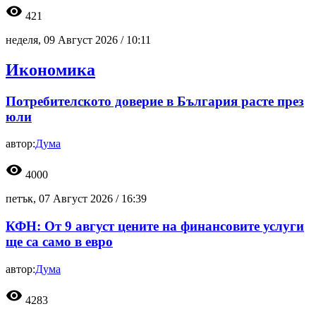
visibility
421
неделя, 09 Август 2026 /
10:11
Икономика
Потребителското доверие в България расте през
юли
автор:
Дума
visibility
4000
петък, 07 Август 2026 /
16:39
КФН: От 9 август цените на финансовите услуги
ще са само в евро
автор:
Дума
visibility
4283