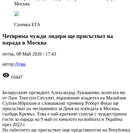
Москва
Снимка БТА
Четирима чужди лидери ще присъстват на
парада в Москва
петък, 08 Май 2026 /
17:43
автор:
Дума
visibility
10447
Беларуският президент Александър Лукашенко, колегата му
от Лаос Тонглун Сисулит, върховният владетел на Малайзия
Султан Ибрахим и словашкият премиер Роберт Фицо ще
присъстват на честванията за Деня на победата в Москва,
съобщи Кремъл. Това е най-краткият списък с чуждестранни
гости за парада на 9 май от началото на войната в Украйна
през 2022 г.
На събитието ще присъстват още представители на Република