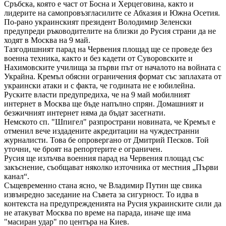
Сръбска, която е част от Босна и Херцеговина, както и
лидерите на самопровъзгласилите се Абхазия и Южна Осетия.
По-рано украинският президент Володимир Зеленски
предупреди ръководителите на близки до Русия страни да не
ходят в Москва на 9 май.
Тазгодишният парад на Червения площад ще се проведе без
военна техника, както и без кадети от Суворовските и
Нахимовските училища за първи път от началото на войната с
Украйна. Кремъл обясни ограничения формат със заплахата от
украински атаки и с факта, че годината не е юбилейна.
Руските власти предупредиха, че на 9 май мобилният
интернет в Москва ще бъде напълно спрян. Домашният и
безжичният интернет няма да бъдат засегнати.
Немското сп. "Шпигел" разпространи новината, че Кремъл е
отменил вече издадените акредитации на чуждестранни
журналисти. Това бе опровергано от Дмитрий Песков. Той
уточни, че броят на репортерите е ограничен.
Русия ще излъчва военния парад на Червения площад със
закъснение, съобщават няколко източника от местния „Първи
канал“.
Същевременно стана ясно, че Владимир Путин ще свика
извънредно заседание на Съвета за сигурност. То идва в
контекста на предупрежденията на Русия украинските сили да
не атакуват Москва по време на парада, иначе ще има
"масиран удар" по центъра на Киев.