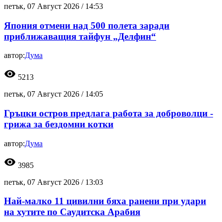
петък, 07 Август 2026 /
14:53
Япония отмени над 500 полета заради
приближаващия тайфун „Делфин“
автор:
Дума
visibility
5213
петък, 07 Август 2026 /
14:05
Гръцки остров предлага работа за доброволци -
грижа за бездомни котки
автор:
Дума
visibility
3985
петък, 07 Август 2026 /
13:03
Най-малко 11 цивилни бяха ранени при удари
на хутите по Саудитска Арабия