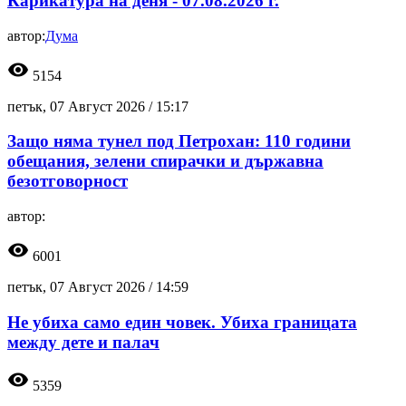
Карикатура на деня - 07.08.2026 г.
автор:
Дума
visibility
5154
петък, 07 Август 2026 /
15:17
Защо няма тунел под Петрохан: 110 години
обещания, зелени спирачки и държавна
безотговорност
автор:
visibility
6001
петък, 07 Август 2026 /
14:59
Не убиха само един човек. Убиха границата
между дете и палач
visibility
5359