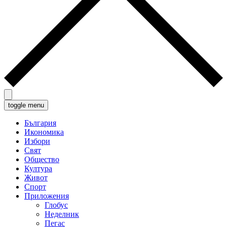
toggle menu
България
Икономика
Избори
Свят
Общество
Култура
Живот
Спорт
Приложения
Глобус
Неделник
Пегас