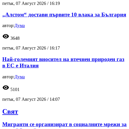
петък, 07 Август 2026 /
16:19
„Алстом“ достави първите 10 влака за България
автор:
Дума
visibility
3648
петък, 07 Август 2026 /
16:17
Най-големият вносител на втечнен природен газ
в ЕС е Италия
автор:
Дума
visibility
5101
петък, 07 Август 2026 /
14:07
Свят
Мигранти се организират в социалните мрежи за