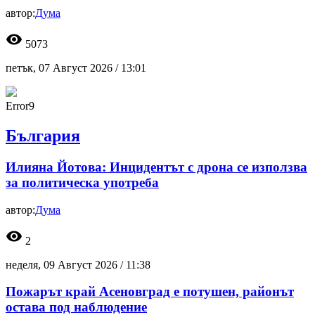
автор:
Дума
visibility
5073
петък, 07 Август 2026 /
13:01
Error9
България
Илияна Йотова: Инцидентът с дрона се използва
за политическа употреба
автор:
Дума
visibility
2
неделя, 09 Август 2026 /
11:38
Пожарът край Асеновград е потушен, районът
остава под наблюдение