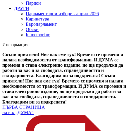
Пардон
ДРУГИ
Парламентарни избори - април 2026
Карикатура
Европарламент
Обяви
In memoriam
Информация:
Скъпи приятели! Ние пак сме тук! Времето се променя и
налага необходимостта от трансформации. И ДУМА се
променя и става електронно издание, но ще продължи да
работи за вас и за свободата, справедливостта и
солидарността. Благодарим ви за подкрепата!
Скъпи
приятели! Ние пак сме тук! Времето се променя и налага
необходимостта от трансформации. И ДУМА се променя и
става електронно издание, но ще продължи да работи за
вас и за свободата, справедливостта и солидарността.
Благодарим ви за подкрепата!
ПЪРВА СТРАНИЦА
на в-к „ДУМА“