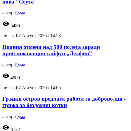
нова "Сеута"
автор:
Дума
visibility
5486
петък, 07 Август 2026 /
14:53
Япония отмени над 500 полета заради
приближаващия тайфун „Делфин“
автор:
Дума
visibility
4900
петък, 07 Август 2026 /
14:05
Гръцки остров предлага работа за доброволци -
грижа за бездомни котки
автор:
Дума
visibility
3732