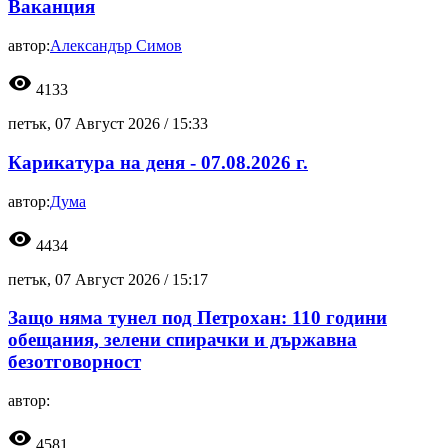
Ваканция
автор:
Александър Симов
visibility
4133
петък, 07 Август 2026 /
15:33
Карикатура на деня - 07.08.2026 г.
автор:
Дума
visibility
4434
петък, 07 Август 2026 /
15:17
Защо няма тунел под Петрохан: 110 години
обещания, зелени спирачки и държавна
безотговорност
автор:
visibility
4581