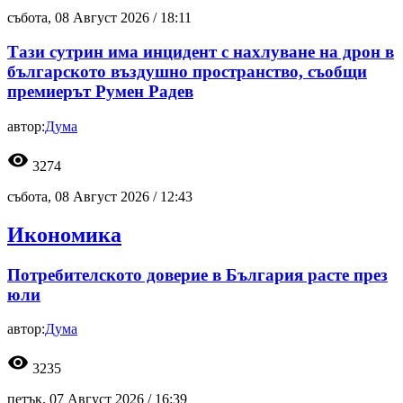
събота, 08 Август 2026 /
18:11
Тази сутрин има инцидент с нахлуване на дрон в
българското въздушно пространство, съобщи
премиерът Румен Радев
автор:
Дума
visibility
3274
събота, 08 Август 2026 /
12:43
Икономика
Потребителското доверие в България расте през
юли
автор:
Дума
visibility
3235
петък, 07 Август 2026 /
16:39