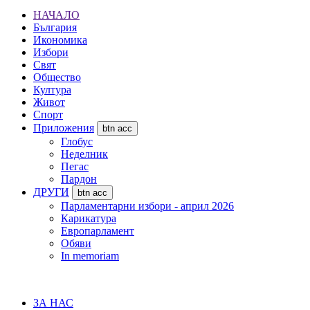
НАЧАЛО
България
Икономика
Избори
Свят
Общество
Култура
Живот
Спорт
Приложения
btn acc
Глобус
Неделник
Пегас
Пардон
ДРУГИ
btn acc
Парламентарни избори - април 2026
Карикатура
Европарламент
Обяви
In memoriam
ЗА НАС