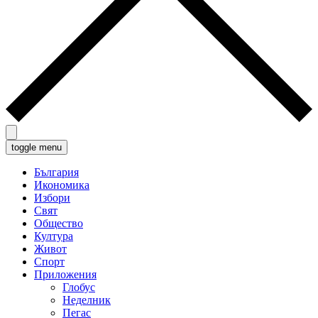
toggle menu
България
Икономика
Избори
Свят
Общество
Култура
Живот
Спорт
Приложения
Глобус
Неделник
Пегас