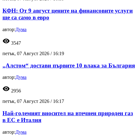
КФН: От 9 август цените на финансовите услуги
ще са само в евро
автор:
Дума
visibility
3547
петък, 07 Август 2026 /
16:19
„Алстом“ достави първите 10 влака за България
автор:
Дума
visibility
2956
петък, 07 Август 2026 /
16:17
Най-големият вносител на втечнен природен газ
в ЕС е Италия
автор:
Дума