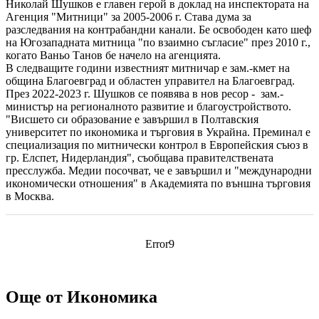
Николай Шушков е главен герой в доклад на инспектората на
Агенция "Митници" за 2005-2006 г. Става дума за
разследвания на контрабандни канали. Бе освободен като шеф
на Югозападната митница "по взаимно съгласие" през 2010 г.,
когато Ваньо Танов бе начело на агенцията.
В следващите години известният митничар е зам.-кмет на
община Благоевград и областен управител на Благоевград.
През 2022-2023 г. Шушков се появява в нов ресор - зам.-
министър на регионалното развитие и благоустройството.
"Висшето си образование е завършил в Полтавския
университет по икономика и търговия в Украйна. Преминал е
специализация по митнически контрол в Европейския съюз в
гр. Елспет, Нидерландия", съобщава правителствената
пресслужба. Медии посочват, че е завършил и "международни
икономически отношения" в Академията по външна търговия
в Москва.
Error9
Още от Икономика