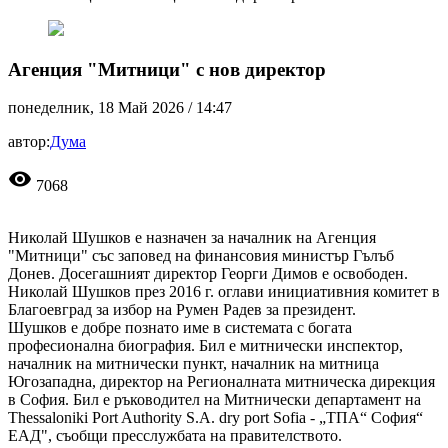
Агенция "Митници" с нов директор
понеделник, 18 Май 2026 /
14:47
автор:
Дума
visibility
7068
Николай Шушков е назначен за началник на Агенция
"Митници" със заповед на финансовия министър Гълъб
Донев. Досегашният директор Георги Димов е освободен.
Николай Шушков през 2016 г. оглави инициативния комитет в
Благоевград за избор на Румен Радев за президент.
Шушков е добре познато име в системата с богата
професионална биография. Бил е митнически инспектор,
началник на митнически пункт, началник на митница
Югозападна, директор на Регионалната митническа дирекция
в София. Бил е ръководител на Митнически департамент на
Thessaloniki Port Authority S.A. dry port Sofia - „ТПА“ София“
ЕАД", съобщи пресслужбата на правителството.