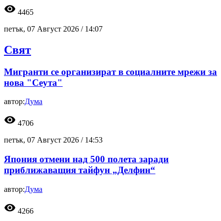
visibility
4465
петък, 07 Август 2026 /
14:07
Свят
Мигранти се организират в социалните мрежи за
нова "Сеута"
автор:
Дума
visibility
4706
петък, 07 Август 2026 /
14:53
Япония отмени над 500 полета заради
приближаващия тайфун „Делфин“
автор:
Дума
visibility
4266