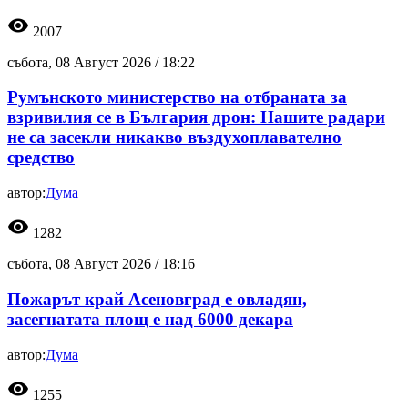
visibility
2007
събота, 08 Август 2026 /
18:22
Румънското министерство на отбраната за
взривилия се в България дрон: Нашите радари
не са засекли никакво въздухоплавателно
средство
автор:
Дума
visibility
1282
събота, 08 Август 2026 /
18:16
Пожарът край Асеновград е овладян,
засегнатата площ е над 6000 декара
автор:
Дума
visibility
1255