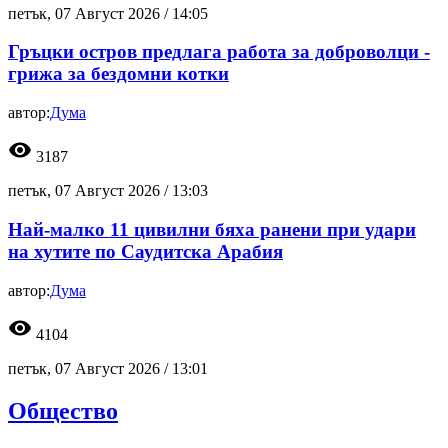
петък, 07 Август 2026 /
14:05
Гръцки остров предлага работа за доброволци -
грижа за бездомни котки
автор:
Дума
visibility
3187
петък, 07 Август 2026 /
13:03
Най-малко 11 цивилни бяха ранени при удари
на хутите по Саудитска Арабия
автор:
Дума
visibility
4104
петък, 07 Август 2026 /
13:01
Общество