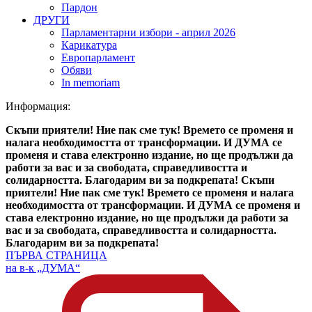
Пардон
ДРУГИ
Парламентарни избори - април 2026
Карикатура
Европарламент
Обяви
In memoriam
Информация:
Скъпи приятели! Ние пак сме тук! Времето се променя и
налага необходимостта от трансформации. И ДУМА се
променя и става електронно издание, но ще продължи да
работи за вас и за свободата, справедливостта и
солидарността. Благодарим ви за подкрепата!
Скъпи
приятели! Ние пак сме тук! Времето се променя и налага
необходимостта от трансформации. И ДУМА се променя и
става електронно издание, но ще продължи да работи за
вас и за свободата, справедливостта и солидарността.
Благодарим ви за подкрепата!
ПЪРВА СТРАНИЦА
на в-к „ДУМА“