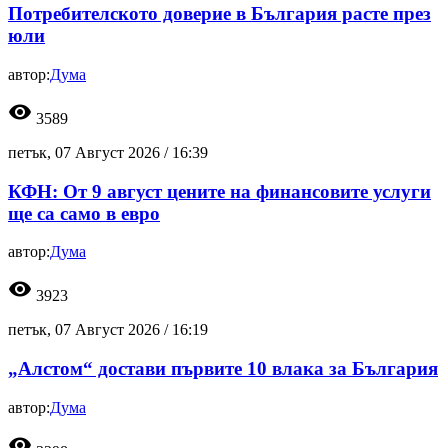
Потребителското доверие в България расте през
юли
автор:
Дума
visibility
3589
петък, 07 Август 2026 /
16:39
КФН: От 9 август цените на финансовите услуги
ще са само в евро
автор:
Дума
visibility
3923
петък, 07 Август 2026 /
16:19
„Алстом“ достави първите 10 влака за България
автор:
Дума
visibility