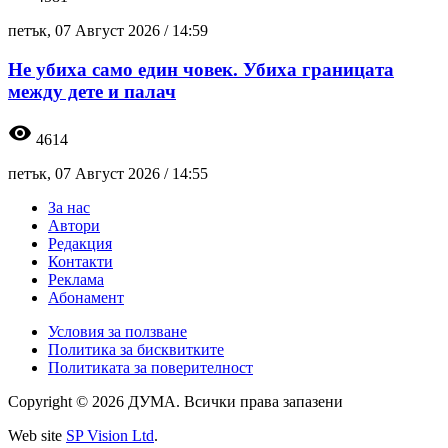
петък, 07 Август 2026 /
14:59
Не убиха само един човек. Убиха границата
между дете и палач
visibility
4614
петък, 07 Август 2026 /
14:55
За нас
Автори
Редакция
Контакти
Реклама
Абонамент
Условия за ползване
Политика за бисквитките
Политиката за поверителност
Copyright © 2026 ДУМА. Всички права запазени
Web site
SP Vision Ltd
.