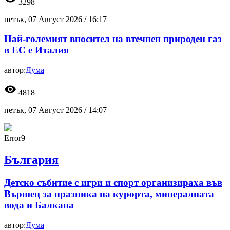
3298
петък, 07 Август 2026 /
16:17
Най-големият вносител на втечнен природен газ
в ЕС е Италия
автор:
Дума
visibility
4818
петък, 07 Август 2026 /
14:07
Error9
България
Детско събитие с игри и спорт организираха във
Вършец за празника на курорта, минералната
вода и Балкана
автор:
Дума