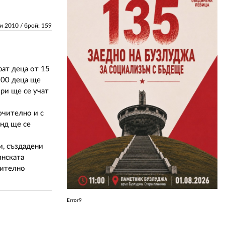
ЗА НАС
ли 2010
/ брой: 159
АВТОРИ
РЕДАКЦИЯ
рат деца от 15
300 деца ще
КОНТАКТИ
ори ще се учат
РЕКЛАМА
ючително и с
енд ще се
АБОНАМЕНТ
и, създадени
УСЛОВИЯ ЗА ПОЛЗВАНЕ
инската
ПОЛИТИКА ЗА БИСКВИТКИТЕ
зително
ПОЛИТИКАТА ЗА
ПОВЕРИТЕЛНОСТ
Error9