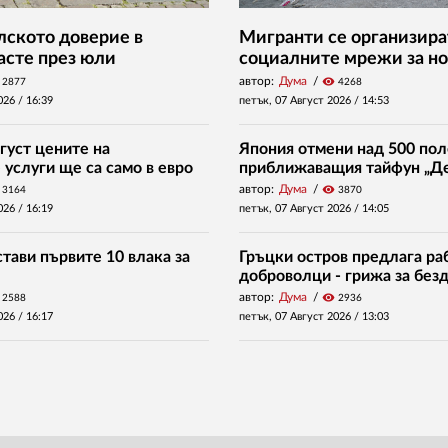
ското доверие в
Мигранти се организира
асте през юли
социалните мрежи за но
автор:
Дума
visibility
2877
4268
026 /
16:39
петък, 07 Август 2026 /
14:53
густ цените на
Япония отмени над 500 пол
услуги ще са само в евро
приближаващия тайфун „Д
автор:
Дума
visibility
3164
3870
026 /
16:19
петък, 07 Август 2026 /
14:05
тави първите 10 влака за
Гръцки остров предлага раб
доброволци - грижа за без
автор:
Дума
visibility
2588
2936
026 /
16:17
петък, 07 Август 2026 /
13:03