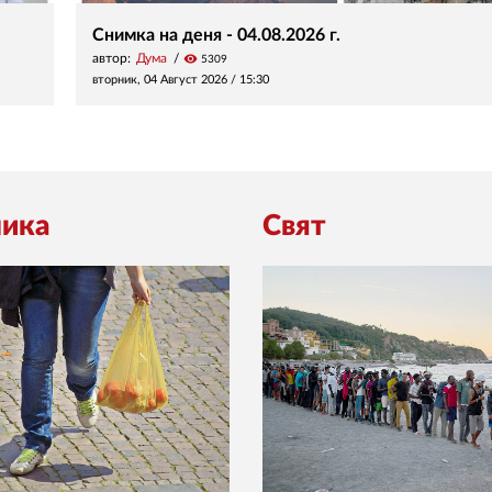
Снимка на деня - 04.08.2026 г.
автор:
Дума
visibility
5309
вторник, 04 Август 2026 /
15:30
ика
Свят