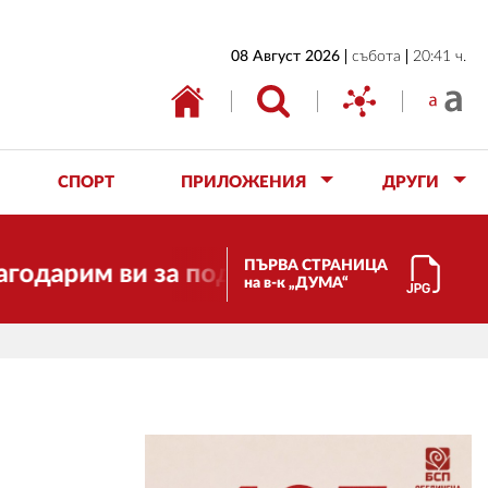
НАЧАЛО
08 Август 2026
събота
20:41 ч.
БЪЛГАРИЯ
ИКОНОМИКА
ИЗБОРИ
СПОРТ
ПРИЛОЖЕНИЯ
ДРУГИ
СВЯТ
ОБЩЕСТВО
ПЪРВА СТРАНИЦА
им ви за подкрепата!
Скъпи прия
на в-к „ДУМА“
КУЛТУРА
ЖИВОТ
СПОРТ
ПРИЛОЖЕНИЯ
ДРУГИ