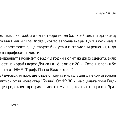
сряда, 14 Ю
пектакъл, изложби и благотворителен бал край реката организи
 във Видин "The Bridge", който започна вчера. До 18 юли над 
ще играят театър, ще творят бижута и интериорни решения, и д
о на професионалисти.
ндарният музикант с над 40 години опит на джаз сцената, вкл
ерт на кораб насред Дунав на 16 юли от 20 ч. Освен неговия б
енти от НМА "Проф. Панчо Владигеров".
райдунавския парк ще бъде открита инсталация от екоматериал
птори от киноцентър "Бояна". От 19.30 ч. на сцената пред Вид
ще представят програма смес от музика, театър, танц и изобра
Error9