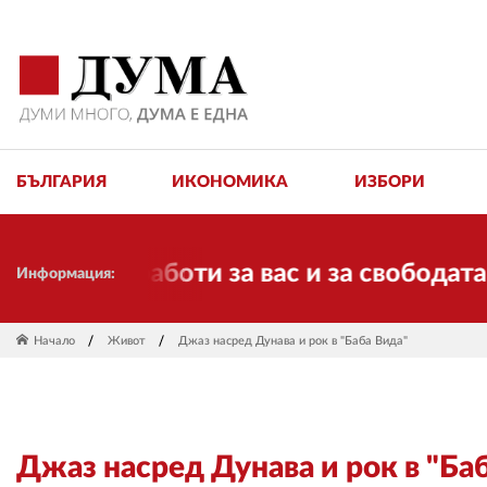
БЪЛГАРИЯ
ИКОНОМИКА
ИЗБОРИ
да работи за вас и за свободата, спра
Информация:
Начало
Живот
Джаз насред Дунава и рок в "Баба Вида"
Джаз насред Дунава и рок в "Ба