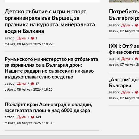
Детско събитие с игри и спорт
Потребител
организираха във Вършец за
България р
празника на курорта, минералната
автор:
Дума
visibility
вода и Балкана
петък, 07 Август 2
автор:
Дума
visibility
1
събота, 08 Август 2026 /
18:22
КФН: От 9 ав
финансовите 
Румънското министерство на отбраната
автор:
Дума
visibility
за взривилия се в България дрон:
петък, 07 Август 2
Нашите радари не са засекли никакво
въздухоплавателно средство
„Алстом“ дос
автор:
Дума
visibility
87
България
събота, 08 Август 2026 /
18:16
автор:
Дума
visibility
петък, 07 Август 2
Пожарът край Асеновград е овладян,
засегнатата площ е над 6000 декара
автор:
Дума
visibility
143
събота, 08 Август 2026 /
18:11