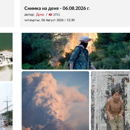
Снимка на деня - 06.08.2026 г.
автор:
Дума
visibility
3751
четвъртък, 06 Август 2026 /
15:30