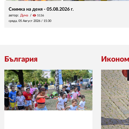
Снимка на деня - 05.08.2026 г.
автор:
Дума
visibility
5136
сряда, 05 Август 2026 /
15:30
България
Иконом