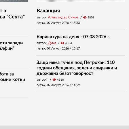
т в
Ваканция
ва "Сеута"
автор:
Александър Симов
visibility
3808
петък, 07 Август 2026 /
15:33
Карикатура на деня - 07.08.2026 г.
ета заради
автор:
Дума
visibility
4054
елфин“
петък, 07 Август 2026 /
15:17
Защо няма тунел под Петрохан: 110
години обещания, зелени спирачки и
държавна безотговорност
ота за
домни котки
автор:
visibility
4160
петък, 07 Август 2026 /
14:59