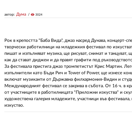
Дума
автор:
visibility
3024
Рок в крепостта "Баба Вида", джаз насред Дунава, концерт-с
творчески работилници на младежкия фестивал по изкуствата
пишат и изпълняват музика, ще рисуват, снимат и танцуват, 
как да стават диджеи и да правят графити под ръководствот
За фестивала пристига джаз тромпетистът Крис Мартин. Леге
изпълнители като Бъди Рич и Tower of Power, ще изнесе конц
включат музиканти от Държавна филхармония-Видин и студ
Международният фестивал се закрива в събота. От 16 ч. в к
от участниците в работилницата "Приложни изкуства" и скул
художествена галерия младежите, участници във фестивала, 
изкуство.