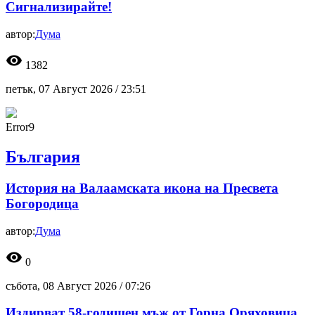
Сигнализирайте!
автор:
Дума
visibility
1382
петък, 07 Август 2026 /
23:51
Error9
България
История на Валаамската икона на Пресвета
Богородица
автор:
Дума
visibility
0
събота, 08 Август 2026 /
07:26
Издирват 58-годишен мъж от Горна Оряховица