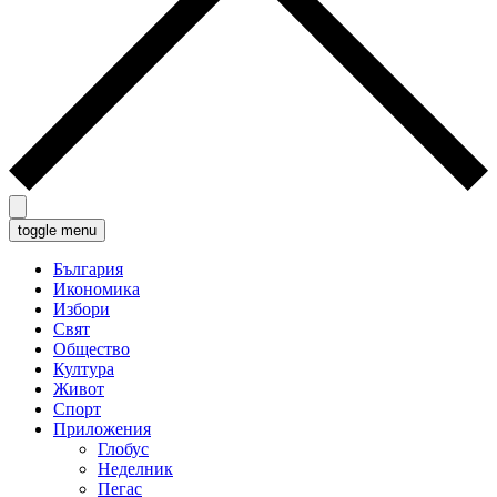
toggle menu
България
Икономика
Избори
Свят
Общество
Култура
Живот
Спорт
Приложения
Глобус
Неделник
Пегас