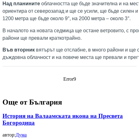
Над планините
облачността ще бъде значителна и на мест
ориентира от северозапад и ще се усили, ще бъде силен и
1200 метра ще бъде около 9°, на 2000 метра – около 3°.
В началото на новата седмица ще остане ветровито, с про
райони ще превали краткотрайно.
Във вторник
вятърът ще отслабне, в много райони и ще 
дъждовна облачност и на повече места ще превали и прег
Error9
Още от България
История на Валаамската икона на Пресвета
Богородица
автор:
Дума