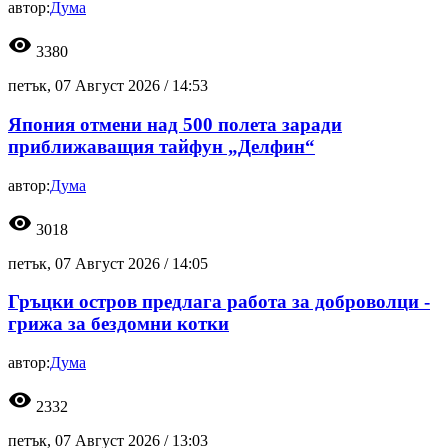
автор:
Дума
visibility
3380
петък, 07 Август 2026 /
14:53
Япония отмени над 500 полета заради
приближаващия тайфун „Делфин“
автор:
Дума
visibility
3018
петък, 07 Август 2026 /
14:05
Гръцки остров предлага работа за доброволци -
грижа за бездомни котки
автор:
Дума
visibility
2332
петък, 07 Август 2026 /
13:03