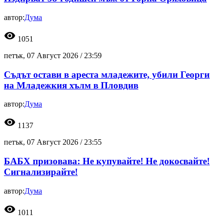
автор:
Дума
visibility
1051
петък, 07 Август 2026 /
23:59
Съдът остави в ареста младежите, убили Георги
на Младежкия хълм в Пловдив
автор:
Дума
visibility
1137
петък, 07 Август 2026 /
23:55
БАБХ призовава: Не купувайте! Не докосвайте!
Сигнализирайте!
автор:
Дума
visibility
1011