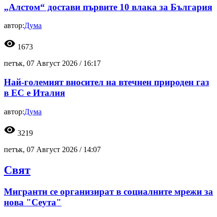
„Алстом“ достави първите 10 влака за България
автор:
Дума
visibility
1673
петък, 07 Август 2026 /
16:17
Най-големият вносител на втечнен природен газ
в ЕС е Италия
автор:
Дума
visibility
3219
петък, 07 Август 2026 /
14:07
Свят
Мигранти се организират в социалните мрежи за
нова "Сеута"