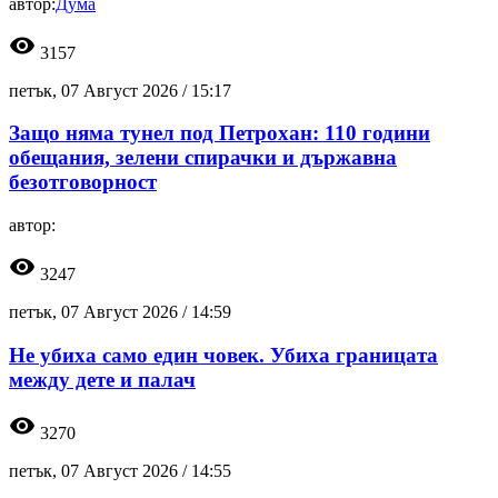
автор:
Дума
visibility
3157
петък, 07 Август 2026 /
15:17
Защо няма тунел под Петрохан: 110 години
обещания, зелени спирачки и държавна
безотговорност
автор:
visibility
3247
петък, 07 Август 2026 /
14:59
Не убиха само един човек. Убиха границата
между дете и палач
visibility
3270
петък, 07 Август 2026 /
14:55