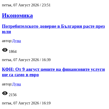
петък, 07 Август 2026 /
23:51
Икономика
Потребителското доверие в България расте през
юли
автор:
Дума
visibility
1864
петък, 07 Август 2026 /
16:39
КФН: От 9 август цените на финансовите услуги
ще са само в евро
автор:
Дума
visibility
2156
петък, 07 Август 2026 /
16:19