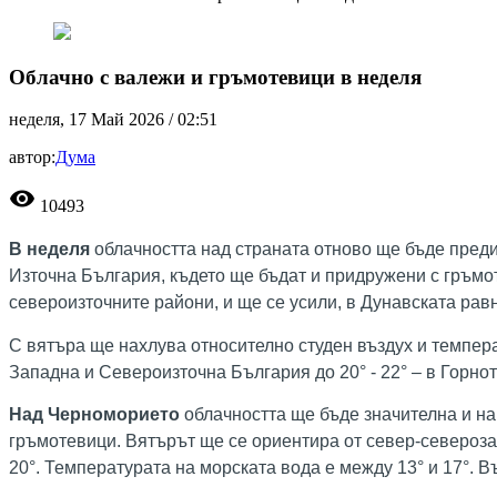
Облачно с валежи и гръмотевици в неделя
неделя, 17 Май 2026 /
02:51
автор:
Дума
visibility
10493
В неделя
облачността над страната отново ще бъде пред
Източна България, където ще бъдат и придружени с гръмот
североизточните райони, и ще се усили, в Дунавската ра
С вятъра ще нахлува относително студен въздух и темпера
Западна и Североизточна България до 20° - 22° – в Горнот
Над Черноморието
облачността ще бъде значителна и на
гръмотевици. Вятърът ще се ориентира от север-североза
20°. Температурата на морската вода е между 13° и 17°. В