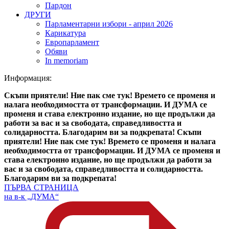
Пардон
ДРУГИ
Парламентарни избори - април 2026
Карикатура
Европарламент
Обяви
In memoriam
Информация:
Скъпи приятели! Ние пак сме тук! Времето се променя и
налага необходимостта от трансформации. И ДУМА се
променя и става електронно издание, но ще продължи да
работи за вас и за свободата, справедливостта и
солидарността. Благодарим ви за подкрепата!
Скъпи
приятели! Ние пак сме тук! Времето се променя и налага
необходимостта от трансформации. И ДУМА се променя и
става електронно издание, но ще продължи да работи за
вас и за свободата, справедливостта и солидарността.
Благодарим ви за подкрепата!
ПЪРВА СТРАНИЦА
на в-к „ДУМА“