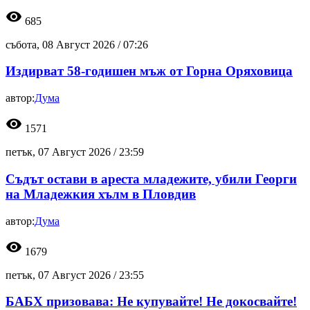
visibility
685
събота, 08 Август 2026 /
07:26
Издирват 58-годишен мъж от Горна Оряховица
автор:
Дума
visibility
1571
петък, 07 Август 2026 /
23:59
Съдът остави в ареста младежите, убили Георги
на Младежкия хълм в Пловдив
автор:
Дума
visibility
1679
петък, 07 Август 2026 /
23:55
БАБХ призовава: Не купувайте! Не докосвайте!