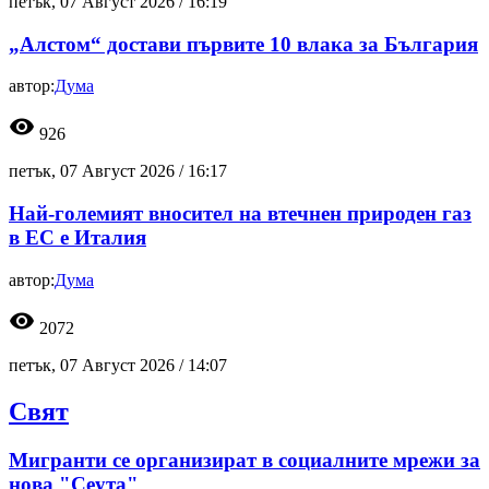
петък, 07 Август 2026 /
16:19
„Алстом“ достави първите 10 влака за България
автор:
Дума
visibility
926
петък, 07 Август 2026 /
16:17
Най-големият вносител на втечнен природен газ
в ЕС е Италия
автор:
Дума
visibility
2072
петък, 07 Август 2026 /
14:07
Свят
Мигранти се организират в социалните мрежи за
нова "Сеута"