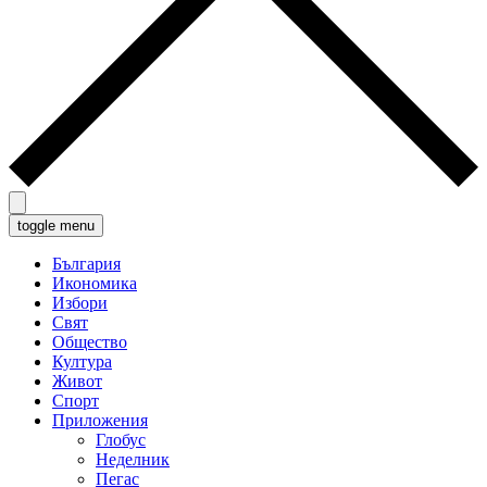
toggle menu
България
Икономика
Избори
Свят
Общество
Култура
Живот
Спорт
Приложения
Глобус
Неделник
Пегас