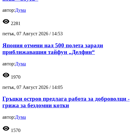
автор:
Дума
visibility
2281
петък, 07 Август 2026 /
14:53
Япония отмени над 500 полета заради
приближаващия тайфун „Делфин“
автор:
Дума
visibility
1970
петък, 07 Август 2026 /
14:05
Гръцки остров предлага работа за доброволци -
грижа за бездомни котки
автор:
Дума
visibility
1570