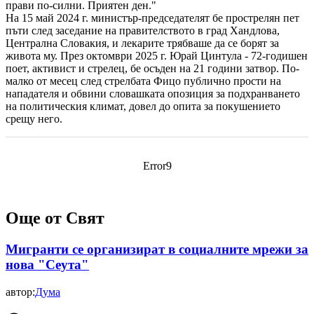
прави по-силни. Приятен ден."
На 15 май 2024 г. министър-председателят бе прострелян пет
пъти след заседание на правителството в град Хандлова,
Централна Словакия, и лекарите трябваше да се борят за
живота му. През октомври 2025 г. Юрай Цинтула - 72-годишен
поет, активист и стрелец, бе осъден на 21 години затвор. По-
малко от месец след стрелбата Фицо публично прости на
нападателя и обвини словашката опозиция за подхранването
на политическия климат, довел до опита за покушението
срещу него.
Error9
Още от Свят
Мигранти се организират в социалните мрежи за
нова "Сеута"
автор:
Дума