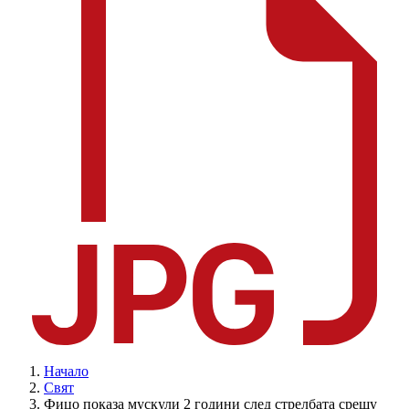
Начало
Свят
Фицо показа мускули 2 години след стрелбата срещу