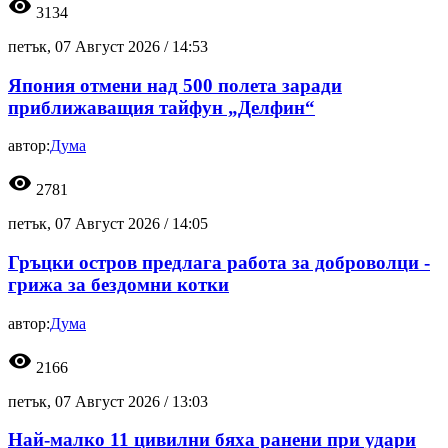
visibility
3134
петък, 07 Август 2026 /
14:53
Япония отмени над 500 полета заради
приближаващия тайфун „Делфин“
автор:
Дума
visibility
2781
петък, 07 Август 2026 /
14:05
Гръцки остров предлага работа за доброволци -
грижа за бездомни котки
автор:
Дума
visibility
2166
петък, 07 Август 2026 /
13:03
Най-малко 11 цивилни бяха ранени при удари