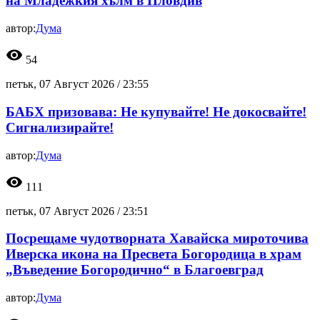
на Младежкия хълм в Пловдив
автор:
Дума
visibility
54
петък, 07 Август 2026 /
23:55
БАБХ призовава: Не купувайте! Не докосвайте!
Сигнализирайте!
автор:
Дума
visibility
111
петък, 07 Август 2026 /
23:51
Посрещаме чудотворната Хавайска мироточива
Иверска икона на Пресвета Богородица в храм
„Въведение Богородично“ в Благоевград
автор:
Дума