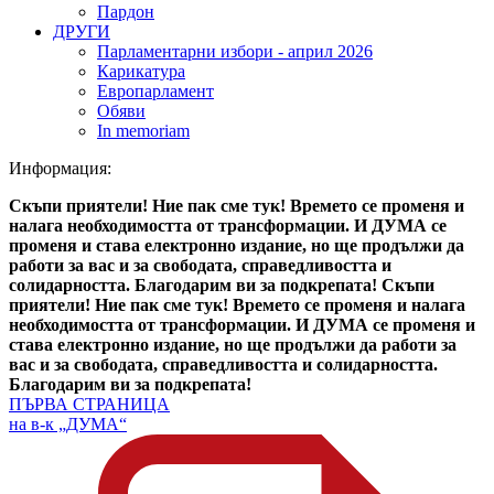
Пардон
ДРУГИ
Парламентарни избори - април 2026
Карикатура
Европарламент
Обяви
In memoriam
Информация:
Скъпи приятели! Ние пак сме тук! Времето се променя и
налага необходимостта от трансформации. И ДУМА се
променя и става електронно издание, но ще продължи да
работи за вас и за свободата, справедливостта и
солидарността. Благодарим ви за подкрепата!
Скъпи
приятели! Ние пак сме тук! Времето се променя и налага
необходимостта от трансформации. И ДУМА се променя и
става електронно издание, но ще продължи да работи за
вас и за свободата, справедливостта и солидарността.
Благодарим ви за подкрепата!
ПЪРВА СТРАНИЦА
на в-к „ДУМА“