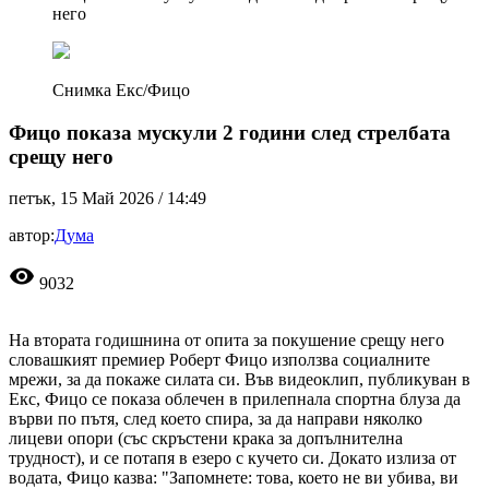
него
Снимка Екс/Фицо
Фицо показа мускули 2 години след стрелбата
срещу него
петък, 15 Май 2026 /
14:49
автор:
Дума
visibility
9032
На втората годишнина от опита за покушение срещу него
словашкият премиер Роберт Фицо използва социалните
мрежи, за да покаже силата си. Във видеоклип, публикуван в
Екс, Фицо се показа облечен в прилепнала спортна блуза да
върви по пътя, след което спира, за да направи няколко
лицеви опори (със скръстени крака за допълнителна
трудност), и се потапя в езеро с кучето си. Докато излиза от
водата, Фицо казва: "Запомнете: това, което не ви убива, ви