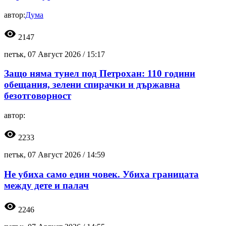
автор:
Дума
visibility
2147
петък, 07 Август 2026 /
15:17
Защо няма тунел под Петрохан: 110 години
обещания, зелени спирачки и държавна
безотговорност
автор:
visibility
2233
петък, 07 Август 2026 /
14:59
Не убиха само един човек. Убиха границата
между дете и палач
visibility
2246