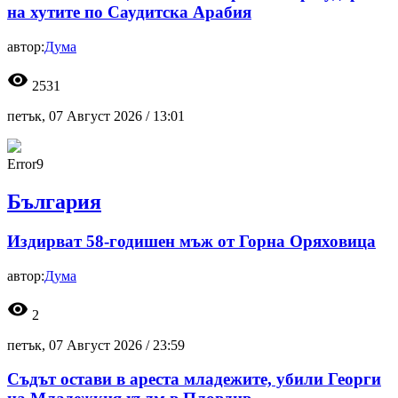
на хутите по Саудитска Арабия
автор:
Дума
visibility
2531
петък, 07 Август 2026 /
13:01
Error9
България
Издирват 58-годишен мъж от Горна Оряховица
автор:
Дума
visibility
2
петък, 07 Август 2026 /
23:59
Съдът остави в ареста младежите, убили Георги