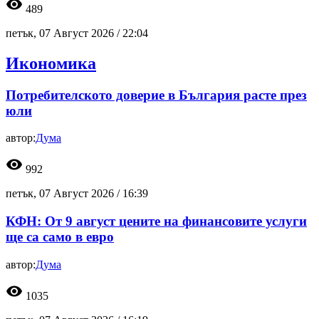
visibility
489
петък, 07 Август 2026 /
22:04
Икономика
Потребителското доверие в България расте през
юли
автор:
Дума
visibility
992
петък, 07 Август 2026 /
16:39
КФН: От 9 август цените на финансовите услуги
ще са само в евро
автор:
Дума
visibility
1035