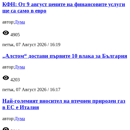
КФН: От 9 август цените на финансовите услуги
ще са само в евро
автор:
Дума
visibility
4905
петък, 07 Август 2026 /
16:19
„Алстом“ достави първите 10 влака за България
автор:
Дума
visibility
4203
петък, 07 Август 2026 /
16:17
Най-големият вносител на втечнен природен газ
в ЕС е Италия
автор:
Дума
visibility