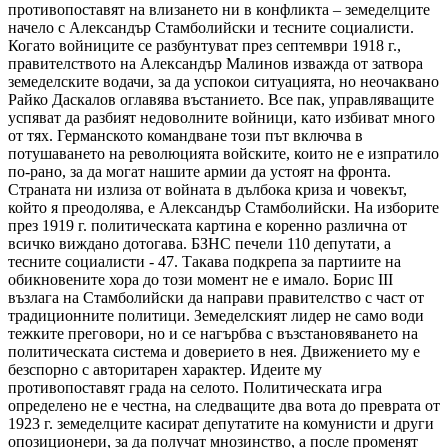
противопоставят на влизането ни в конфликта – земеделците
начело с Александър Стамболийски и тесните социалисти.
Когато войниците се разбунтуват през септември 1918 г.,
правителството на Александър Малинов изважда от затвора
земеделските водачи, за да успокои ситуацията, но неочаквано
Райко Даскалов оглавява въстанието. Все пак, управляващите
успяват да разбият недоволните войници, като избиват много
от тях. Германското командване този път включва в
потушаването на революцията войските, които не е изпратило
по-рано, за да могат нашите армии да устоят на фронта.
Страната ни излиза от войната в дълбока криза и човекът,
който я преодолява, е Александър Стамболийски. На изборите
през 1919 г. политическата картина е коренно различна от
всичко виждано дотогава. БЗНС печели 110 депутати, а
тесните социалисти - 47. Такава подкрепа за партиите на
обикновените хора до този момент не е имало. Борис III
възлага на Стамболийски да направи правителство с част от
традиционните политици. Земеделският лидер не само води
тежките преговори, но и се нагърбва с възстановяването на
политическата система и доверието в нея. Движението му е
безспорно с авторитарен характер. Идеите му
противопоставят града на селото. Политическата игра
определено не е честна, на следващите два вота до преврата от
1923 г. земеделците касират депутатите на комунисти и други
опозиционери, за да получат мнозинство, а после променят