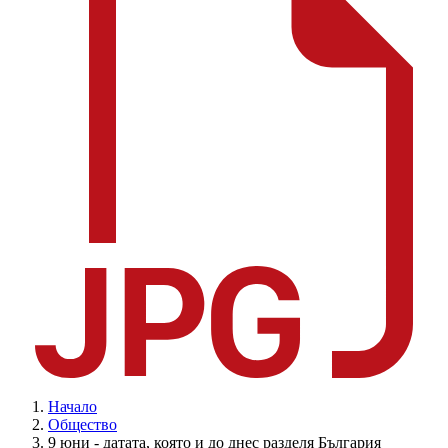
Начало
Общество
9 юни - датата, която и до днес разделя България