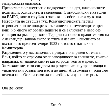
земеделската опасност.
Превратът е осъществен с подкрепата на царя, класическите
политици, офицерите, а заловеният Стамболийски е хвърлен
на ВМРО, които го убиват зверски в собствената му къща.
Историята не свършва тук. Комунистическата партия
първоначално не подкрепя въстанието на земеделците през
юни, но много от организациите й се включват в него без
санкция на ръководството. Терорът на новото правителство на
Александър Цанков скоро застига и левите. Решението за
въстанието през септември 1923 г. е взето с натиск от
Коминтерна.
Разделението у нас започва с преврата, направен от елита.
Елит, който се страхува от справедливост за грешките, които е
направил, от националните катастрофи, които е донесъл.
За съжаление, този синдром на разделение на управляващи и
управлявани остава при нас и до днес. А държавата - това сме
всички ние. Остава само да го разберем и да си я върнем.
От фейсбук
Error9