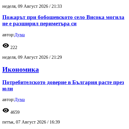
неделя, 09 Август 2026 /
21:33
Пожарът при бобошевското село Висока могила
не е разширил периметъра си
автор:
Дума
visibility
222
неделя, 09 Август 2026 /
21:29
Икономика
Потребителското доверие в България расте през
юли
автор:
Дума
visibility
4659
петък, 07 Август 2026 /
16:39