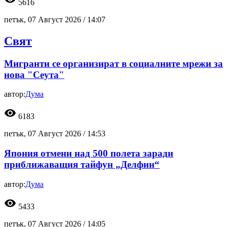
5616
петък, 07 Август 2026 /
14:07
Свят
Мигранти се организират в социалните мрежи за
нова "Сеута"
автор:
Дума
visibility
6183
петък, 07 Август 2026 /
14:53
Япония отмени над 500 полета заради
приближаващия тайфун „Делфин“
автор:
Дума
visibility
5433
петък, 07 Август 2026 /
14:05