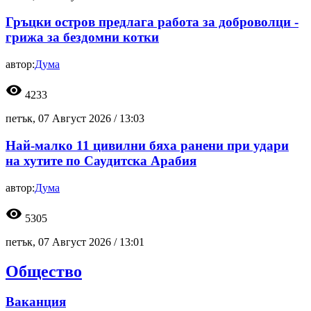
Гръцки остров предлага работа за доброволци -
грижа за бездомни котки
автор:
Дума
visibility
4233
петък, 07 Август 2026 /
13:03
Най-малко 11 цивилни бяха ранени при удари
на хутите по Саудитска Арабия
автор:
Дума
visibility
5305
петък, 07 Август 2026 /
13:01
Общество
Ваканция