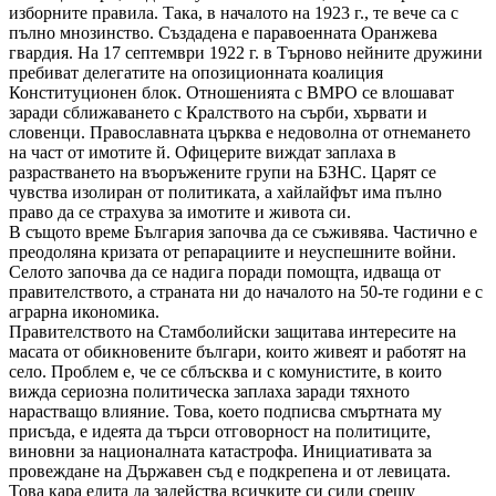
изборните правила. Така, в началото на 1923 г., те вече са с
пълно мнозинство. Създадена е паравоенната Оранжева
гвардия. На 17 септември 1922 г. в Търново нейните дружини
пребиват делегатите на опозиционната коалиция
Конституционен блок. Отношенията с ВМРО се влошават
заради сближаването с Кралството на сърби, хървати и
словенци. Православната църква е недоволна от отнемането
на част от имотите й. Офицерите виждат заплаха в
разрастването на въоръжените групи на БЗНС. Царят се
чувства изолиран от политиката, а хайлайфът има пълно
право да се страхува за имотите и живота си.
В същото време България започва да се съживява. Частично е
преодоляна кризата от репарациите и неуспешните войни.
Селото започва да се надига поради помощта, идваща от
правителството, а страната ни до началото на 50-те години е с
аграрна икономика.
Правителството на Стамболийски защитава интересите на
масата от обикновените българи, които живеят и работят на
село. Проблем е, че се сблъсква и с комунистите, в които
вижда сериозна политическа заплаха заради тяхното
нарастващо влияние. Това, което подписва смъртната му
присъда, е идеята да търси отговорност на политиците,
виновни за националната катастрофа. Инициативата за
провеждане на Държавен съд е подкрепена и от левицата.
Това кара елита да задейства всичките си сили срещу