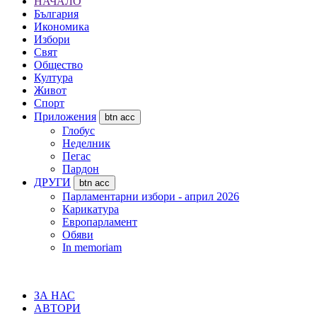
НАЧАЛО
България
Икономика
Избори
Свят
Общество
Култура
Живот
Спорт
Приложения
btn acc
Глобус
Неделник
Пегас
Пардон
ДРУГИ
btn acc
Парламентарни избори - април 2026
Карикатура
Европарламент
Обяви
In memoriam
ЗА НАС
АВТОРИ