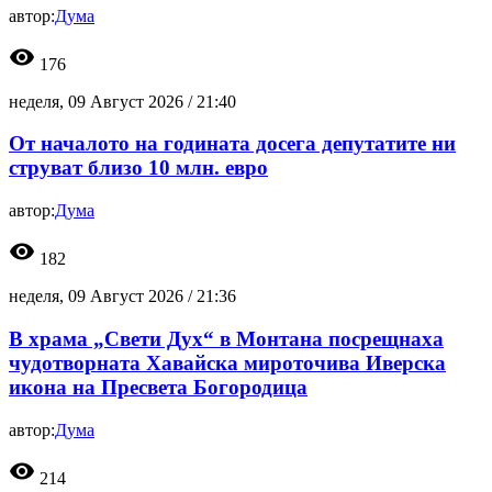
автор:
Дума
visibility
176
неделя, 09 Август 2026 /
21:40
От началото на годината досега депутатите ни
струват близо 10 млн. евро
автор:
Дума
visibility
182
неделя, 09 Август 2026 /
21:36
В храма „Свети Дух“ в Монтана посрещнаха
чудотворната Хавайска мироточива Иверска
икона на Пресвета Богородица
автор:
Дума
visibility
214