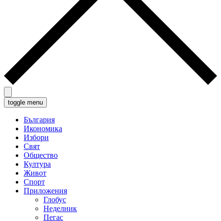
toggle menu
България
Икономика
Избори
Свят
Общество
Култура
Живот
Спорт
Приложения
Глобус
Неделник
Пегас