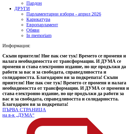
Пардон
ДРУГИ
Парламентарни избори - април 2026
Карикатура
Европарламент
Обяви
In memoriam
Информация:
Скъпи приятели! Ние пак сме тук! Времето се променя и
налага необходимостта от трансформации. И ДУМА се
променя и става електронно издание, но ще продължи да
работи за вас и за свободата, справедливостта и
солидарността. Благодарим ви за подкрепата!
Скъпи
приятели! Ние пак сме тук! Времето се променя и налага
необходимостта от трансформации. И ДУМА се променя и
става електронно издание, но ще продължи да работи за
вас и за свободата, справедливостта и солидарността.
Благодарим ви за подкрепата!
ПЪРВА СТРАНИЦА
на в-к „ДУМА“