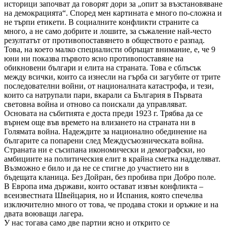
историци започват да говорят дори за „опит за възстановяване
на демокрацията“. Според мен картината е много по-сложна и
не търпи етикети. В социалните конфликти страните са
много, а не само добрите и лошите, за съжаление най-често
резултатът от противопоставянето в обществото е разпад.
Това, на което малко специалисти обръщат внимание, е, че 9
юни ни показва първото ясно противопоставяне на
обикновени българи и елита на страната. Това е сблъсък
между всички, които са изнесли на гърба си загубите от трите
последователни войни, от националната катастрофа, и тези,
които са натрупали пари, вкарали са България в Първата
световна война и отново са поискали да управляват.
Основата на събитията е доста преди 1923 г. Трябва да се
върнем още във времето на влизането на страната ни в
Голямата война. Надеждите за национално обединение на
българите са попарени след Междусъюзническата война.
Страната ни е съсипана икономически и демографски, но
амбициите на политическия елит в крайна сметка надделяват.
Възможно е било и да не се стигне до участието ни в
бъдещата кланица. Без Дойран, без пробива при Добро поле.
В Европа има държави, които остават извън конфликта –
всеизвестната Швейцария, но и Испания, която спечелва
изключително много от това, че продава стоки и оръжие и на
двата воюващи лагера.
У нас тогава само две партии ясно и открито се