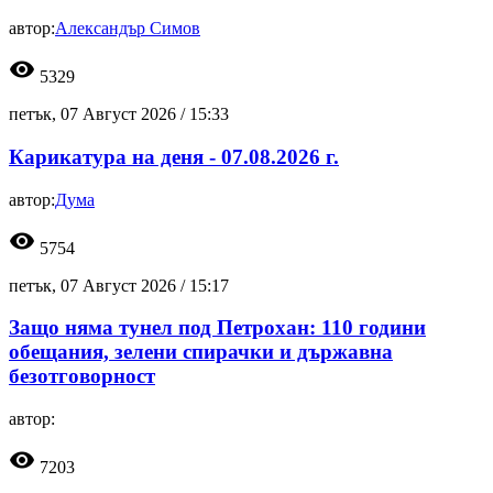
автор:
Александър Симов
visibility
5329
петък, 07 Август 2026 /
15:33
Карикатура на деня - 07.08.2026 г.
автор:
Дума
visibility
5754
петък, 07 Август 2026 /
15:17
Защо няма тунел под Петрохан: 110 години
обещания, зелени спирачки и държавна
безотговорност
автор:
visibility
7203