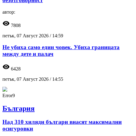
безотговорност
автор:
visibility
7808
петък, 07 Август 2026 /
14:59
Не убиха само един човек. Убиха границата
между дете и палач
visibility
6428
петък, 07 Август 2026 /
14:55
Error9
България
Над 310 хиляди българи внасят максимални
осигуровки