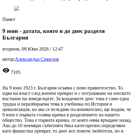
Памет
9 юни - датата, която и до днес разделя
България
вторник, 09 Юни 2026 /
12:47
автор:
Александър Сивилов
visibility
7105
На 9 юни 1923 г. България осъмва с ново правителство. То
идва на власт след военен преврат и с потушаване на юнското
въстание на земеделците. За младежите днес това е само една
трудна и неразбираема тема в учебника по История и
цивилизация, но ако се вгледаме по-внимателно, ще видим, че
9 юни е първата голяма крачка в разделението на нашето
общество. Това е първата крачка, от която няма връщане назад.
Ако до 10 ноември събитията бяха категорично определяни
като фашистки преврат, то днес все повече любители, но и