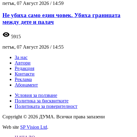
петък, 07 Август 2026 /
14:59
Не убиха само един човек. Убиха границата
между дете и палач
visibility
5915
петък, 07 Август 2026 /
14:55
За нас
Автори
Редакция
Контакти
Реклама
Абонамент
Условия за ползване
Политика за бисквитките
Политиката за поверителност
Copyright © 2026 ДУМА. Всички права запазени
Web site
SP Vision Ltd
.