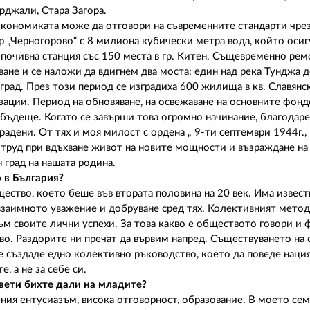
рджали, Стара Загора.
 икономиката може да отговори на съвременните стандарти чре
р „Черногорово“ с 8 милиона кубически метра вода, който оси
очивна станция със 150 места в гр. Китен. Същевременно ре
ване и се наложи да вдигнем два моста: един над река Тунджа 
рад. През този период се изградиха 600 жилища в кв. Славянс
ации. Период на обновяване, на освежаване на основните фонд
бъдеще. Когато се завърши това огромно начинание, благодаре
адени. От тях и моя милост с ордена „ 9-ти септември 1944г., I
 труд при вдъхване живот на новите мощности и възраждане на 
 град на нашата родина.
 в България?
щество, което беше във втората половина на 20 век. Има извес
взаимното уважение и добруване сред тях. Колективният метод
м своите лични успехи. За това какво е обществото говори и ф
тво. Раздорите ни пречат да вървим напред. Съществуването на
е създаде едно колективно ръководство, което да поведе нация
, а не за себе си.
вети бихте дали на младите?
ия ентусиазъм, висока отговорност, образование. В моето сем