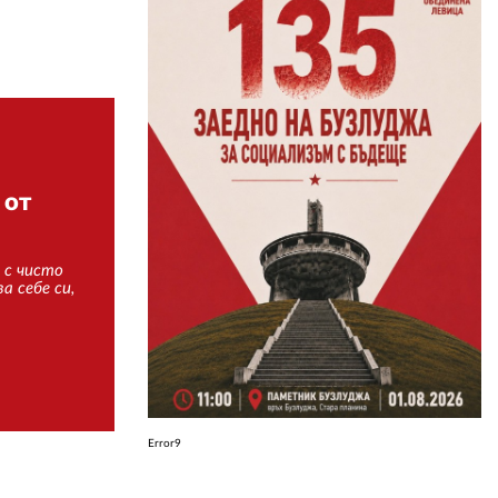
ЗА НАС
АВТОРИ
РЕДАКЦИЯ
КОНТАКТИ
 от
РЕКЛАМА
 с чисто
АБОНАМЕНТ
а себе си,
УСЛОВИЯ ЗА ПОЛЗВАНЕ
ПОЛИТИКА ЗА БИСКВИТКИТЕ
ПОЛИТИКАТА ЗА
ПОВЕРИТЕЛНОСТ
Error9