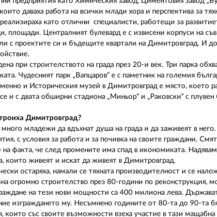
упни предприятия като Химическия завод, Циментовия завод „Ву
оито даваха работа на всички млади хора и перспектива за тях
реализираха като отлични специалисти, работещи за развитие
и, площади. Централният булевард е с извисени корпуси на съ
ли с проектите си и бъдещите квартали на Димитровград. И до
койствие.
на при строителството на града през 20-и век. Три парка обхв
еката. Чудесният парк „Вапцаров“ е с паметник на големия бълг
менно и Историческия музей в Димитровград е място, което ра
се и с двата обширни стадиона „Миньор“ и „Раковски“ с плувен 
 строиха Димитровград?
много младежи да вдъхнат душа на града и да заживеят в него.
, с условия за работа и за почивка на своите граждани. Смята
 на факта, че след промените има спад в икономиката. Надявам
та, които живеят и искат да живеят в Димитровград.
ски остаряха, намали се тяхната производителност и се налож
на огромно строителство през 80-години по реконструкция, м
раждане на тези нови мощности са 400 милиона лева. Държава
ие изграждането му. Несъмнено годините от 80-та до 90-та бя
я, които със своите възможности взеха участие в тази мащабна