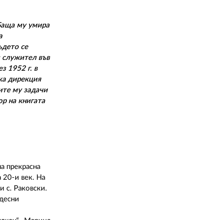
02 975 20 35
 Баща му умира
а
ъдето се
 служител във
з 1952 г. в
ска дирекция
ите му задачи
ор на книгата
на прекрасна
 20-и век. На
и с. Раковски.
удесни