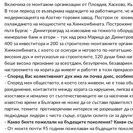
Включиха се монтажни организации от Пловдив, Хасково, Къ
В този период се възвърнаха надеждите на работниците, че
модернизацията на Азотно-торовия завод. Построи се язови
охлаждането на мощностите на Химкомбината. Построихме п
пътя Бургас – Димитровград за извозване на тежкото оборуд
минерални бани и втори – тук над река Марица до Димитровг
400 за инвеститора и 200 за строително-монтажните организ
Химкомбината, с което се осигури и неговото по-нататъшно 
високия дух и ентусиазъм на строителите, 120 души бяха нагр
беше високо признание за всеотдаен, безупречен, безавариен
настроението на хората да живеят и работят в този прекрасен
- Според Вас колективният дух има ли почва днес, особено
- Според мен обществото, в което сега живеем, не е това об
разединение, контактите между хората са нарушени, липсва 
изоставен и немалко от съотечествениците ни са насочени къ
известно време в България не може да се състави правителс
партии, техните противоречиви интереси не разрешават да с
подходящи лидери с чисто сърце, отдали силите си за другите
- Какво бихте пожелали на бъдещите поколения? Какви съ
- От моите почти 95 години пожелавам на бъдещите поколен