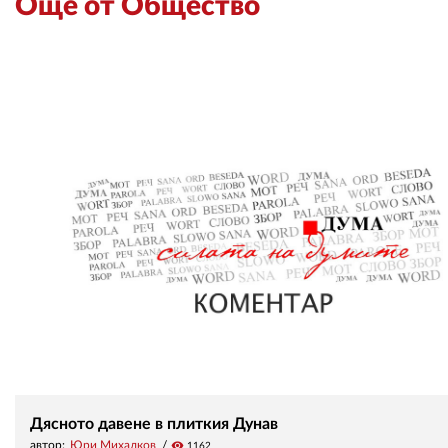
Още от Общество
Дясното давене в плиткия Дунав
автор:
Юри Михалков
visibility
1162