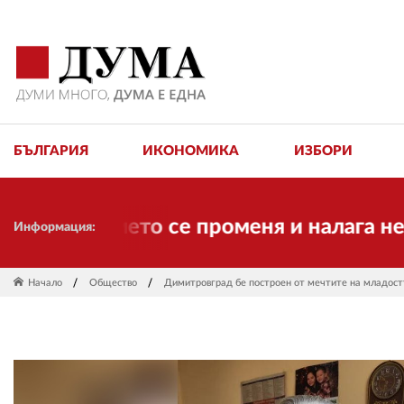
БЪЛГАРИЯ
ИКОНОМИКА
ИЗБОРИ
к! Времето се променя и налага необхо
Информация:
Начало
Общество
Димитровград бе построен от мечтите на младост