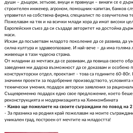
души – дъщери, зетьове, внуци и правнуци – винаги се е дър
строителен инженер, агроном, помощник-капитан, банков сл
управител на собствена фирма, специалист по озвучителна те
Пожелавам на тях и на всички млади хора да имат високи цел
Европейския съюз да си създаде авторитет на достойна държ
маси.
Искам да посъветвам младото поколение да се развива, да у
силна култура и здравеопазване. И най-вече – да има голяма
живеещи в тази чудесна страна.
От младини аз мечтаех да се развивам, да повиша своето обр
заведения ми дадоха възможност да се доказвам и особено п
конструкторски отдел, проектант - това са годините 60-80г
значими проекти за подобрение производството, условията н
технически умения, подадох авторски заявления за рационали
Същевременно подадох едно свое предложение, което беше 
реконструкцията и модернизацията на Химкомбината
- Какво ще пожелаете на своите съграждани по повод на 
- За празника на родния край пожелавам на моите съграждан
уникален град, построен от мечтите на младостта!