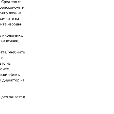
Сред тях са:
 юрисконсулти,
оято почина.
 рамките на
ките народни
а икономика,
 на всички,
вата. Учебните
на
ето на
моите
ески ефект.
о директор на
ащото живеят в