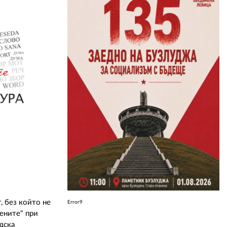
ЗА НАС
АВТОРИ
РЕДАКЦИЯ
КОНТАКТИ
РЕКЛАМА
АБОНАМЕНТ
УСЛОВИЯ ЗА ПОЛЗВАНЕ
ПОЛИТИКА ЗА БИСКВИТКИТЕ
ПОЛИТИКАТА ЗА
ПОВЕРИТЕЛНОСТ
, без който не
Error9
бените" при
дска