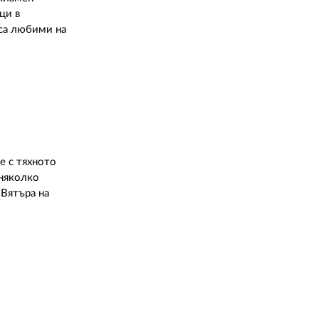
ци в
са любими на
е с тяхното
 няколко
"Вятъра на