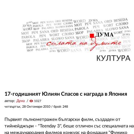
17-годишният Юлиян Спасов с награда в Япония
автор:
Дума
visibility
1027
четвъртък, 28 Октомври 2010
/ брой: 248
Първият пълнометражен български филм, създаден от
тийнейджъри - "Teenday 3", беше отличен със специалната на
на международния филмов конкурс на фондация "Фумико