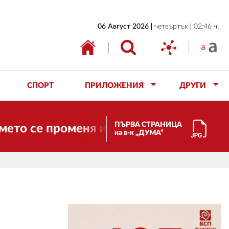
НАЧАЛО
06 Август 2026
четвъртък
02:46 ч.
БЪЛГАРИЯ
ИКОНОМИКА
ИЗБОРИ
СПОРТ
ПРИЛОЖЕНИЯ
ДРУГИ
СВЯТ
ОБЩЕСТВО
ПЪРВА СТРАНИЦА
се променя и налага необходимостта от
на в-к „ДУМА“
КУЛТУРА
ЖИВОТ
СПОРТ
ПРИЛОЖЕНИЯ
ДРУГИ