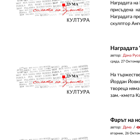
Наградата на
присъдена на
Наградата пр
скулптор Анге
Наградата 
автор:
Дана Рус
сряда, 27 Октомвр
На тържестве
Йордан Йовко
твореца няма
зам.-кмета К
Фарът на н
автор:
Дума
visibilit
вторник, 26 Окто