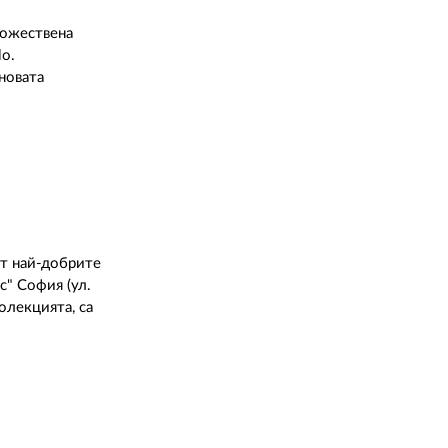
дожествена
lo.
новата
от най-добрите
с" София (ул.
олекцията, са