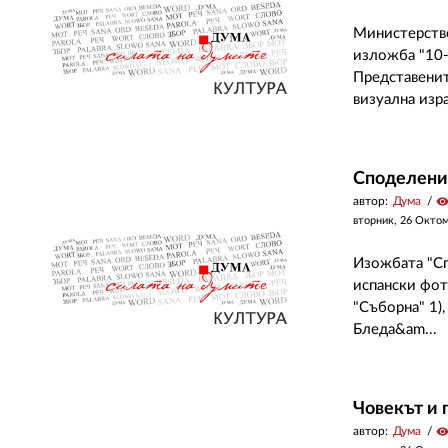
Министерство
изложба "10-т
Представенит
визуална изра
Споделени
автор:
Дума
visibilit
вторник, 26 Окто
Изожбата "Сп
испански фот
"Съборна" 1)
Бледа&am...
Човекът и 
автор:
Дума
visibilit