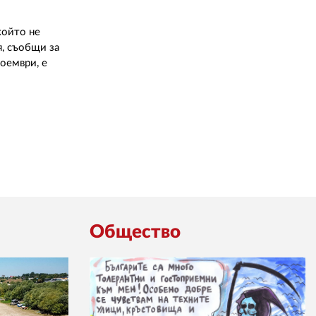
който не
я, съобщи за
оември, е
Общество