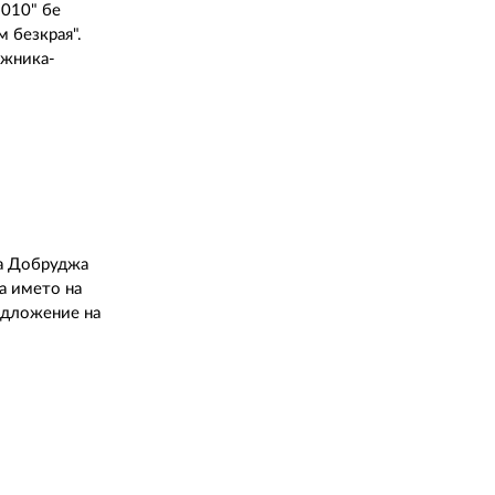
2010" бе
 безкрая".
ожника-
на Добруджа
а името на
редложение на