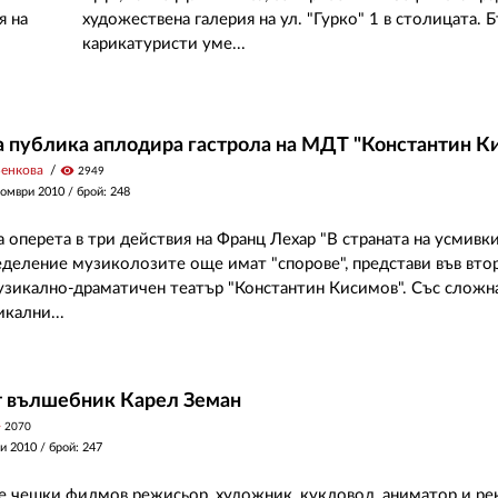
я на
художествена галерия на ул. "Гурко" 1 в столицата. 
карикатуристи уме...
 публика аплодира гастрола на МДТ "Константин К
Венкова
visibility
2949
томври 2010
/ брой: 248
 оперета в три действия на Франц Лехар "В страната на усмивки
деление музиколозите още имат "спорове", представи във вто
узикално-драматичен театър "Константин Кисимов". Със сложна
кални...
 вълшебник Карел Земан
y
2070
и 2010
/ брой: 247
е чешки филмов режисьор, художник, кукловод, аниматор и р