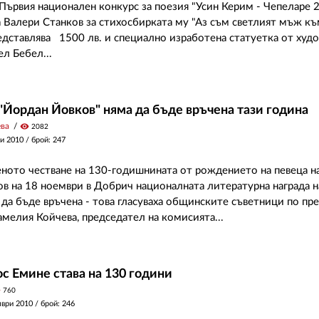
 Първия национален конкурс за поезия "Усин Керим - Чепеларе 
 Валери Станков за стихосбирката му "Аз съм светлият мъж към
едставлява 1500 лв. и специално изработена статуетка от худ
л Бебел...
"Йордан Йовков" няма да бъде връчена тази година
ева
visibility
2082
и 2010
/ брой: 247
ното честване на 130-годишнината от рождението на певеца 
в на 18 ноември в Добрич националната литературна награда н
 да бъде връчена - това гласуваха общинските съветници по п
амелия Койчева, председател на комисията...
ос Емине става на 130 години
y
760
мври 2010
/ брой: 246