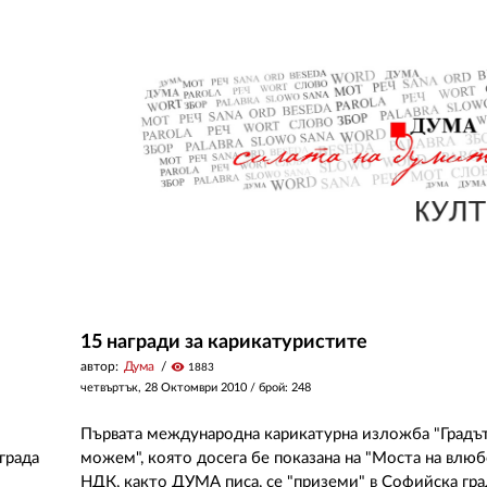
15 награди за карикатуристите
автор:
Дума
visibility
1883
четвъртък, 28 Октомври 2010
/ брой: 248
Първата международна карикатурна изложба "Градът
града
можем", която досега бе показана на "Моста на влю
НДК, както ДУМА писа, се "приземи" в Софийска гра