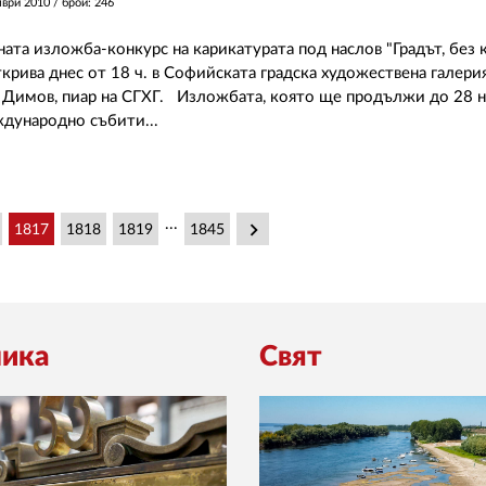
мври 2010
/ брой: 246
та изложба-конкурс на карикатурата под наслов "Градът, без 
крива днес от 18 ч. в Софийската градска художествена галери
Димов, пиар на СГХГ. Изложбата, която ще продължи до 28 н
дународно събити...
...
keyboard_arrow_right
1817
1818
1819
1845
ика
Свят