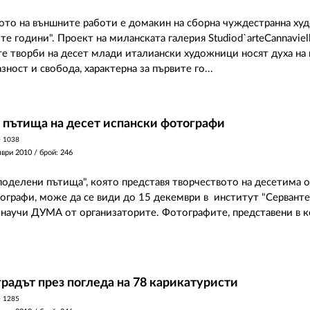
то на външните работи е домакин на сборна чуждестранна ху
е години". Проект на миланската галерия Studiod`arteCannaviel
е творби на десет млади италиански художници носят духа на 
зност и свобода, характерна за първите го...
 пътища на десет испански фотографи
y
1038
мври 2010
/ брой: 246
оделени пътища", която представя творчеството на десетима 
ографи, може да се види до 15 декември в институт "Серванте
, научи ДУМА от организаторите. Фотографите, представени в к
градът през погледа на 78 карикатуристи
y
1285