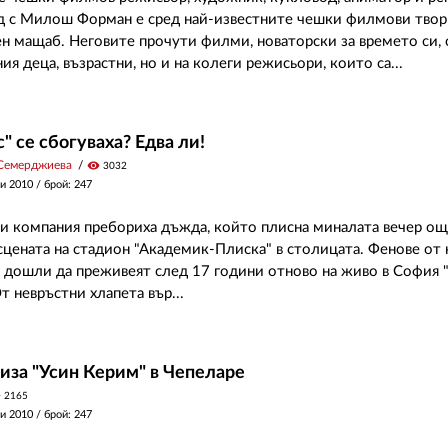
д с Милош Форман е сред най-известните чешки филмови твор
 мащаб. Неговите прочути филми, новаторски за времето си, 
я деца, възрастни, но и на колеги режисьори, които са...
" се сбогуваха? Едва ли!
Семерджиева
visibility
3032
и 2010
/ брой: 247
и компания пребориха дъжда, който плисна миналата вечер ощ
 сцената на стадион "Академик-Плиска" в столицата. Фенове от
 дошли да преживеят след 17 години отново на живо в София 
т невръстни хлапета вър...
иза "Усин Керим" в Чепеларе
y
2165
и 2010
/ брой: 247