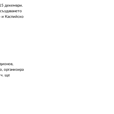
15 декември.
 създаването
о и Каспийско
адионов,
о, организира
 ч. ще