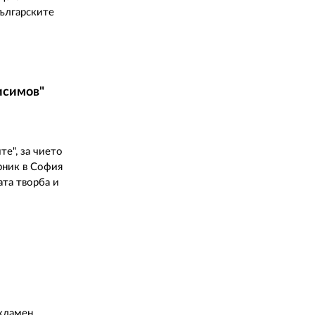
02 975 20 35
Българските
исимов"
те", за чието
рник в София
та творба и
екламен