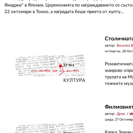
Ямаджи" в Япония. Церемонията по награждаването се състо
22 октомври в Токио, а наградата беше приета от култу...
Столичната
автор:
Веселка 
четвъртък, 28 Ок
Романтичната
жанрово опре
трупата на М
тежките музи
Филмовият
автор:
Дума
visibilit
сряда, 27 Октомвр
Карел Земан 