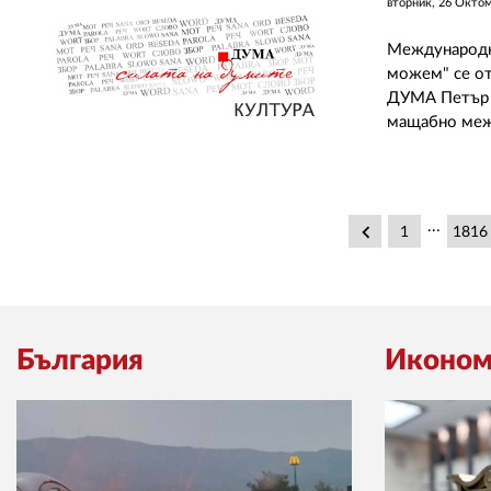
вторник, 26 Окто
Международна
можем" се от
ДУМА Петър 
мащабно меж
...
keyboard_arrow_left
1
1816
България
Иконом