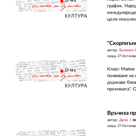
график. Наре
международен
цели поколени
"Скорпиънс
автор:
Вилиана 
сряда, 27 Октомвр
Клаус Майне 
появяване на
държави бяха
промяната". О
Връчиха пр
автор:
Дума
visibilit
сряда, 27 Октомвр