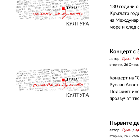
130 години о
Кръглата год
на Междунаро
море и след 
Концерт с 
автор:
Дума
visibilit
вторник, 26 Окто
Концерт на "G
Руслан Апост
Полският инс
прозвучат тв
Първите де
автор:
Дума
visibilit
вторник, 26 Окто