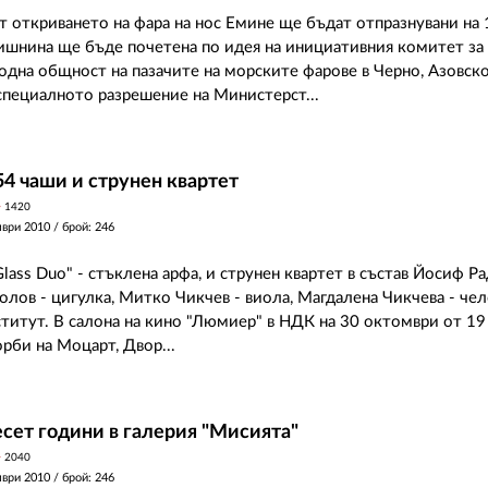
т откриването на фара на нос Емине ще бъдат отпразнувани на 
ишнина ще бъде почетена по идея на инициативния комитет за
дна общност на пазачите на морските фарове в Черно, Азовск
специалното разрешение на Министерст...
54 чаши и струнен квартет
y
1420
мври 2010
/ брой: 246
lass Duo" - стъклена арфа, и струнен квартет в състав Йосиф Р
олов - цигулка, Митко Чикчев - виола, Магдалена Чикчева - чел
титут. В салона на кино "Люмиер" в НДК на 30 октомври от 19
орби на Моцарт, Двор...
сет години в галерия "Мисията"
y
2040
мври 2010
/ брой: 246