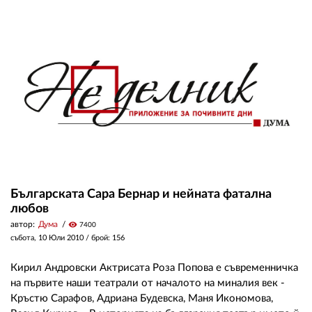
02 975 20 35
Българската Сара Бернар и нейната фатална
любов
автор:
Дума
visibility
7400
събота, 10 Юли 2010
/ брой: 156
Кирил Андровски Актрисата Роза Попова е съвременничка
на първите наши театрали от началото на миналия век -
Кръстю Сарафов, Адриана Будевска, Маня Икономова,