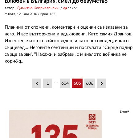
Влюбен в България, смел до безумство
автор:
Димитър Копривленски
visibility
11266
събота, 12 Юни 2010
/ брой: 132
Планини от спомени, коментари и оценки са изказани за
него. И все възторжени и вдъхновени. Като самия Дрангов.
Известен е и като войсководец, и като четоводец, и като
сърцевед... Неговите сентенции и постулати "Сърце подир
сърце върви", "Накажи и забрави, с миналото войника не
кори&q...
...
keyboard_arrow_left
keyboard_arrow_right
1
604
605
606
Error9