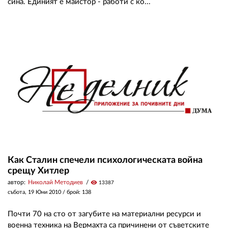
сина. Единият е майстор - работи с ко...
Как Сталин спечели психологическата война
срещу Хитлер
автор:
Николай Методиев
visibility
13387
събота, 19 Юни 2010
/ брой: 138
Почти 70 на сто от загубите на материални ресурси и
военна техника на Вермахта са причинени от съветските