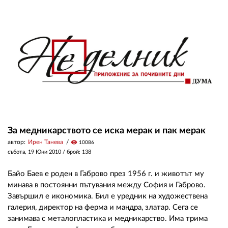
За медникарството се иска мерак и пак мерак
автор:
Ирен Танева
visibility
10086
събота, 19 Юни 2010
/ брой: 138
Байо Баев е роден в Габрово през 1956 г. и животът му
минава в постоянни пътувания между София и Габрово.
Завършил е икономика. Бил е уредник на художествена
галерия, директор на ферма и мандра, златар. Сега се
занимава с металопластика и медникарство. Има трима