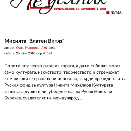
Мисията "Златен Витяз"
автор:
Олга Маркова
visibility
8851
събота, 26 Юни 2010
/ брой: 144
Политиката често разделя хората, а да ги събират могат
само културата, изкуството, творчеството и стремежът
към високите нравствени ценности, твърди президентът на
Руския фонд за култура Никита Михалков Културата
защитава душите ни, убеден е н.а. на Русия Николай
Бурляев, създателят на международ...