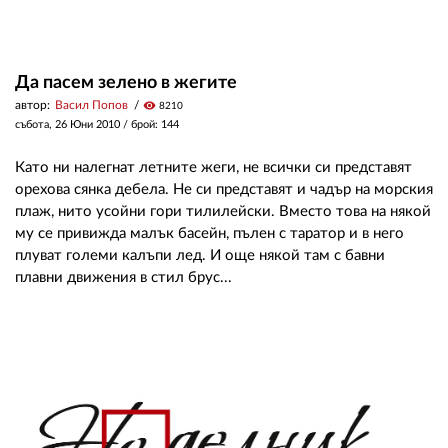
Да пасем зелено в жегите
автор:
Васил Попов
visibility
8210
събота, 26 Юни 2010
/ брой: 144
Като ни налегнат летните жеги, не всички си представят
орехова сянка дебела. Не си представят и чадър на морския
плаж, нито усойни гори тилилейски. Вместо това на някой
му се привижда малък басейн, пълен с таратор и в него
плуват големи калъпи лед. И още някой там с бавни
плавни движения в стил брус...