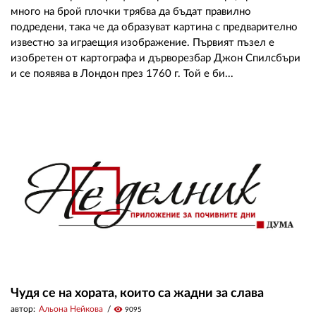
много на брой плочки трябва да бъдат правилно
подредени, така че да образуват картина с предварително
известно за играещия изображение. Първият пъзел е
изобретен от картографа и дърворезбар Джон Спилсбъри
и се появява в Лондон през 1760 г. Той е би...
Чудя се на хората, които са жадни за слава
автор:
Альона Нейкова
visibility
9095