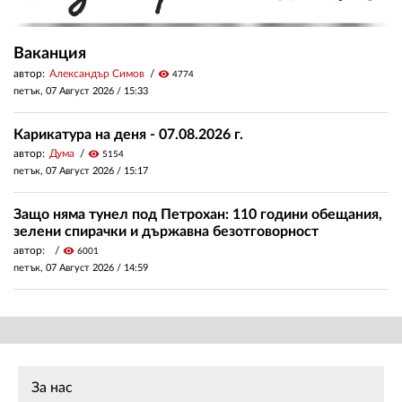
Ваканция
автор:
Александър Симов
visibility
4774
петък, 07 Август 2026 /
15:33
Карикатура на деня - 07.08.2026 г.
автор:
Дума
visibility
5154
петък, 07 Август 2026 /
15:17
Защо няма тунел под Петрохан: 110 години обещания,
зелени спирачки и държавна безотговорност
автор:
visibility
6001
петък, 07 Август 2026 /
14:59
За нас