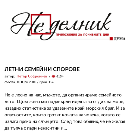
ЗА НАС
АВТОРИ
РЕДАКЦИЯ
КОНТАКТИ
РЕКЛАМА
ЛЕТНИ СЕМЕЙНИ СПОРОВЕ
АБОНАМЕНТ
автор:
Петър Софрониев
visibility
6154
събота, 10 Юли 2010
/ брой: 156
УСЛОВИЯ ЗА ПОЛЗВАНЕ
Не е лесно на нас, мъжете, да организираме семейното
ПОЛИТИКА ЗА БИСКВИТКИТЕ
лято. Щом жена ми подхвърли идеята за отдих на море,
извадих статистика за удавените край морския бряг. И за
ПОЛИТИКАТА ЗА
опасностите, които грозят кожата на човека, когато се
ПОВЕРИТЕЛНОСТ
излага пряко на слънцето. След това обявих, че не желая
да тъпча с пари ненаситни и...