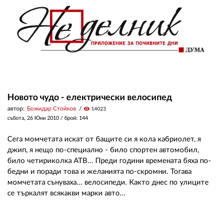
Новото чудо - електрически велосипед
автор:
Божидар Стойков
visibility
14023
събота, 26 Юни 2010
/ брой: 144
Сега момчетата искат от бащите си я кола кабриолет, я
джип, я нещо по-специално - било спортен автомобил,
било четириколка АТВ... Преди години времената бяха по-
бедни и поради това и желанията по-скромни. Тогава
момчетата сънуваха... велосипеди. Както днес по улиците
се търкалят всякакви марки авто...