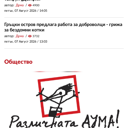
автор:
Дума
visibility
4900
петък, 07 Август 2026 /
14:05
Гръцки остров предлага работа за доброволци - грижа
за бездомни котки
автор:
Дума
visibility
3732
петък, 07 Август 2026 /
13:03
Общество