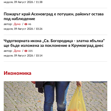
неделя, 09 Август 2026 /
11:38
Пожарът край Асеновград е потушен, районът остава
под наблюдение
автор:
Дума
visibility
46
неделя, 09 Август 2026 /
10:26
Чудотворната икона „Св. Богородица - златна ябълка”
ще бъде изложена за поклонение в Крумовград днес
автор:
Дума
visibility
335
неделя, 09 Август 2026 /
10:14
Икономика