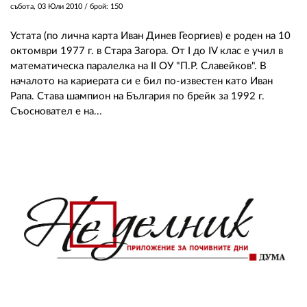
събота, 03 Юли 2010
/ брой: 150
Устата (по лична карта Иван Динев Георгиев) е роден на 10
октомври 1977 г. в Стара Загора. От I до IV клас е учил в
математическа паралелка на II ОУ "П.Р. Славейков". В
началото на кариерата си е бил по-известен като Иван
Рапа. Става шампион на България по брейк за 1992 г.
Съосновател е на...