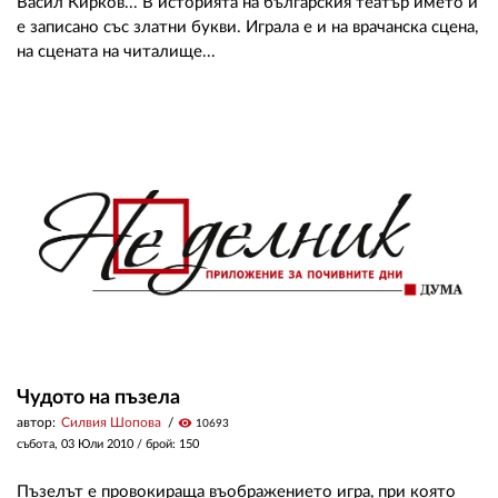
Васил Кирков... В историята на българския театър името й
е записано със златни букви. Играла е и на врачанска сцена,
на сцената на читалище...
Чудото на пъзела
автор:
Силвия Шопова
visibility
10693
събота, 03 Юли 2010
/ брой: 150
Пъзелът е провокираща въображението игра, при която