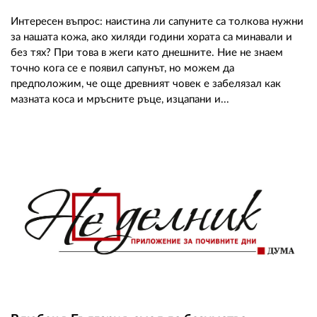
Интересен въпрос: наистина ли сапуните са толкова нужни
за нашата кожа, ако хиляди години хората са минавали и
без тях? При това в жеги като днешните. Ние не знаем
точно кога се е появил сапунът, но можем да
предположим, че още древният човек е забелязал как
мазната коса и мръсните ръце, изцапани и...