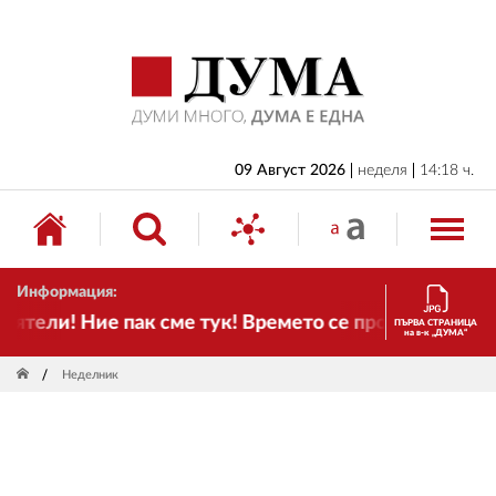
НАЧАЛО
БЪЛГАРИЯ
ИКОНОМИКА
ИЗБОРИ
09 Август 2026
неделя
14:18 ч.
СВЯТ
ОБЩЕСТВО
Информация:
КУЛТУРА
тели! Ние пак сме тук! Времето се променя и налага
ПЪРВА СТРАНИЦА
на в-к „ДУМА“
ЖИВОТ
Неделник
СПОРТ
ПРИЛОЖЕНИЯ
ДРУГИ