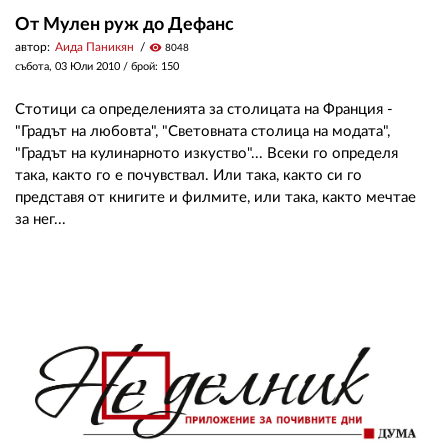
От Мулен руж до Дефанс
автор:
Аида Паникян
visibility
8048
събота, 03 Юли 2010
/ брой: 150
Стотици са определенията за столицата на Франция -
"Градът на любовта", "Световната столица на модата",
"Градът на кулинарното изкуство"... Всеки го определя
така, както го е почувствал. Или така, както си го
представя от книгите и филмите, или така, както мечтае
за нег...