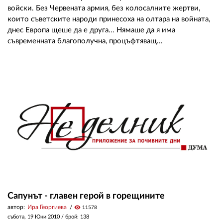
войски. Без Червената армия, без колосалните жертви,
които съветските народи принесоха на олтара на войната,
днес Европа щеше да е друга... Нямаше да я има
съвременната благополучна, процъфтяващ...
Сапунът - главен герой в горещините
автор:
Ира Георгиева
visibility
11578
събота, 19 Юни 2010
/ брой: 138