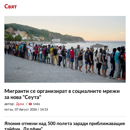
Свят
Мигранти се организират в социалните мрежи
за нова "Сеута"
автор:
Дума
visibility
5486
петък, 07 Август 2026 /
14:53
Япония отмени над 500 полета заради приближаващия
тайфун „Делфин“