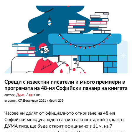
02 975 20 35
Срещи с известни писатели и много премиери в
програмата на 48-ия Софийски панаир на книгата
автор:
Дума
visibility
4181
вторник, 07 Декември 2021
/ брой: 235
Часове ни делят от официалното откриване на 48-ия
Софийски международен панаир на книгата, който, както
ДУМА писа, ще бъде открит официално в 11 ч. на 7