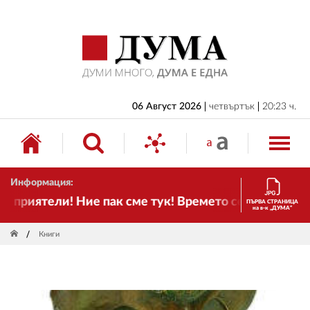
НАЧАЛО
БЪЛГАРИЯ
ИКОНОМИКА
ИЗБОРИ
06 Август 2026
четвъртък
20:23 ч.
СВЯТ
ОБЩЕСТВО
Информация:
КУЛТУРА
риятели! Ние пак сме тук! Времето се променя и нал
ПЪРВА СТРАНИЦА
на в-к „ДУМА“
ЖИВОТ
Книги
СПОРТ
ПРИЛОЖЕНИЯ
ДРУГИ