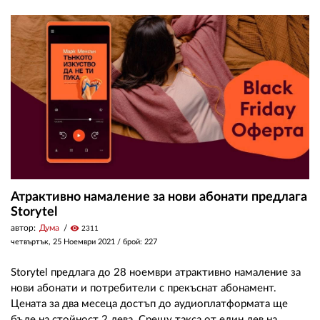
Атрактивно намаление за нови абонати предлага
Storytel
автор:
Дума
visibility
2311
четвъртък, 25 Ноември 2021
/ брой: 227
Storytel предлага до 28 ноември атрактивно намаление за
нови абонати и потребители с прекъснат абонамент.
Цената за два месеца достъп до аудиоплатформата ще
бъде на стойност 2 лева. Срещу такса от един лев на