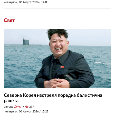
четвъртък, 06 Август 2026 /
14:03
Свят
Северна Корея изстреля поредна балистична
ракета
автор:
Дума
visibility
297
четвъртък, 06 Август 2026 /
15:23