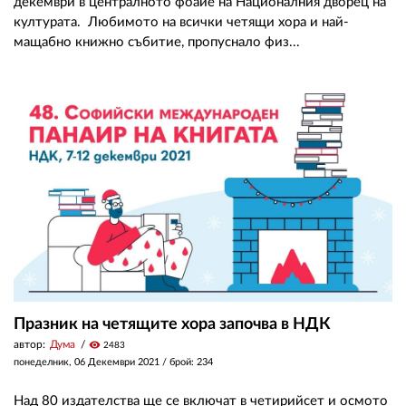
декември в централното фоайе на Националния дворец на
културата. Любимото на всички четящи хора и най-
мащабно книжно събитие, пропуснало физ...
Празник на четящите хора започва в НДК
автор:
Дума
visibility
2483
понеделник, 06 Декември 2021
/ брой: 234
Над 80 издателства ще се включат в четирийсет и осмото