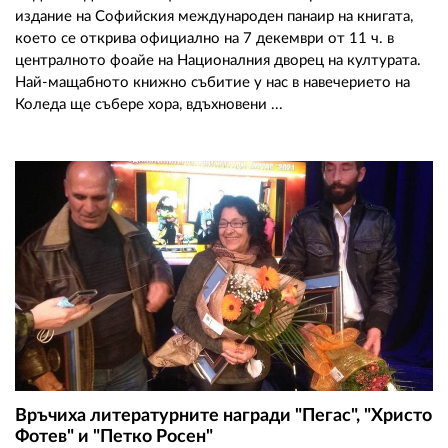
издание на Софийския международен панаир на книгата,
което се открива официално на 7 декември от 11 ч. в
централното фоайе на Националния дворец на културата.
Най-мащабното книжно събитие у нас в навечерието на
Коледа ще събере хора, вдъхновени ...
Връчиха литературните награди "Пегас", "Христо
Фотев" и "Петко Росен"