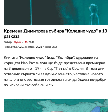
Кремена Димитрова събира "Коледно чудо" в 13
разказа
автор:
Дума
visibility
2242
четвъртък, 02 Декември 2021
/ брой: 232
Книгата "Коледно чудо" (изд. "Колибри", художник на
корицата Иво Рафаилов) ще бъде представена премиерно
на 3 декември от 19 ч. в бар "Петък" в София. В тези дни
отваряме сърцата си за вдъхновението, честваме новото
начало и оповестяваме готовността си да бъдем по-добри,
по-искрени със себе си и с х...