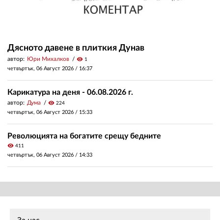
Дясното давене в плиткия Дунав
автор:
Юри Михалков
visibility
1
четвъртък, 06 Август 2026 /
16:37
Карикатура на деня - 06.08.2026 г.
автор:
Дума
visibility
224
четвъртък, 06 Август 2026 /
15:33
Революцията на богатите срещу бедните
visibility
411
четвъртък, 06 Август 2026 /
14:33