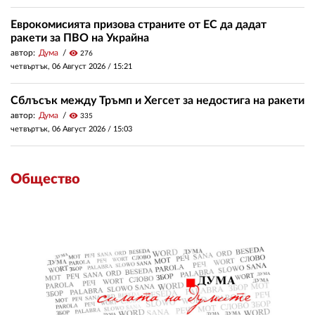
Еврокомисията призова страните от ЕС да дадат
ракети за ПВО на Украйна
автор:
Дума
visibility
276
четвъртък, 06 Август 2026 /
15:21
Сблъсък между Тръмп и Хегсет за недостига на ракети
автор:
Дума
visibility
335
четвъртък, 06 Август 2026 /
15:03
Общество