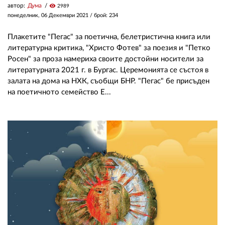
автор:
Дума
visibility
2989
понеделник, 06 Декември 2021
/ брой: 234
Плакетите "Пегас" за поетична, белетристична книга или
литературна критика, "Христо Фотев" за поезия и "Петко
Росен" за проза намериха своите достойни носители за
литературната 2021 г. в Бургас. Церемонията се състоя в
залата на дома на НХК, съобщи БНР. "Пегас" бе присъден
на поетичното семейство Е...