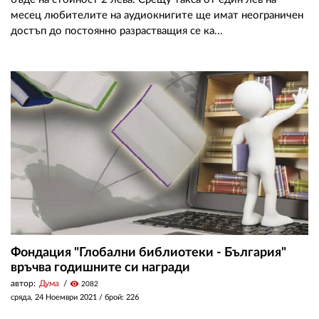
месец любителите на аудиокнигите ще имат неограничен
достъп до постоянно разрастващия се ка...
Фондация "Глобални библиотеки - България"
връчва годишните си награди
автор:
Дума
visibility
2082
сряда, 24 Ноември 2021
/ брой: 226