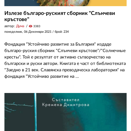
Излезе българо-руският сборник "Слънчеви
кръстове"
автор:
Дума
visibility
3383
понеделник, 06 Декември 2021
/ брой: 234
Фондация "Устойчиво развитие за България" издаде
българо-руския сборник "Слънчеви кръстове"/"Солнечные
кресты". Той е резултат от активно сътворчество на
български и руски автори. Книгата е част от библиотеката
"Заедно в 21 век. Славянска преводаческа лаборатория" на
фондация "Устойчиво развитие на ...