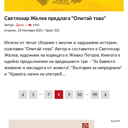
Светлозар Желев предлага "Опитай това"
автор:
Дума
visibility
1905
вторник, 23 Ноември 2021
/ брой: 225
Излезе от печат сборник с вкусни и задушевни истории,
озаглавен "Опитай това". Автор и съставител е Светлозар
Желев, художник на корицата е Живко Петров. Книгата е
идейно продължение на предишните три - "За бавното
живеене и насладата от живота", "България за напреднали"
и "Храната, начин на употреб...
...
...
keyboard_arrow_left
keyboard_arrow_right
1
7
8
9
10
99
Error9