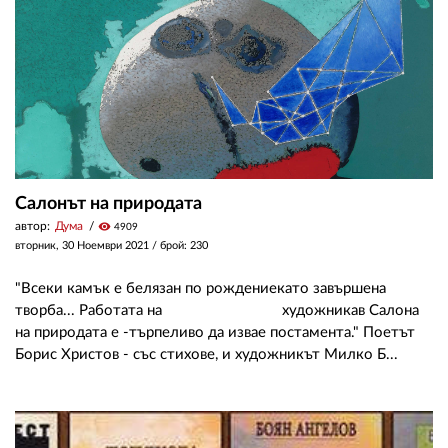
Салонът на природата
автор:
Дума
visibility
4909
вторник, 30 Ноември 2021
/ брой: 230
"Всеки камък е белязан по рождениекато завършена
творба... Работата на художникав Салона
на природата е -търпеливо да извае постамента." Поетът
Борис Христов - със стихове, и художникът Милко Б...