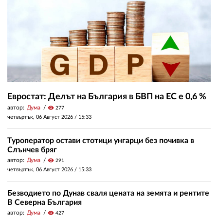
Евростат: Делът на България в БВП на ЕС е 0,6 %
автор:
Дума
visibility
277
четвъртък, 06 Август 2026 /
15:33
Туроператор остави стотици унгарци без почивка в
Слънчев бряг
автор:
Дума
visibility
291
четвъртък, 06 Август 2026 /
15:33
Безводието по Дунав сваля цената на земята и рентите
В Северна България
автор:
Дума
visibility
427