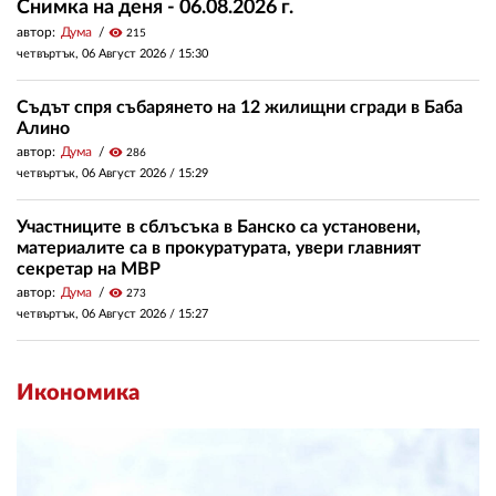
Снимка на деня - 06.08.2026 г.
автор:
Дума
visibility
215
четвъртък, 06 Август 2026 /
15:30
Съдът спря събарянето на 12 жилищни сгради в Баба
Алино
автор:
Дума
visibility
286
четвъртък, 06 Август 2026 /
15:29
Участниците в сблъсъка в Банско са установени,
материалите са в прокуратурата, увери главният
секретар на МВР
автор:
Дума
visibility
273
четвъртък, 06 Август 2026 /
15:27
Икономика