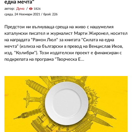
една мечта"
автор:
Дума
visibility
1826
сряда, 24 Ноември 2021
/ брой: 226
Предстои ни вълнуваща среща на живо с нашумелия
каталунски писател и журналист Марти Жиронел, носител
на наградата "Рамон Люл" за книгата "Силата на една
мечта" (излиза на български в превод на Венцислав Иков,
изд. "Колибри"). Този издателски проект е финансиран с
подкрепата на програма "Творческа Е...