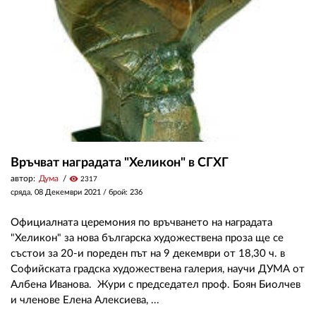
ЗА НАС
АВТОРИ
РЕДАКЦИЯ
КОНТАКТИ
РЕКЛАМА
Връчват наградата "Хеликон" в СГХГ
АБОНАМЕНТ
автор:
Дума
visibility
2317
сряда, 08 Декември 2021
/ брой: 236
УСЛОВИЯ ЗА ПОЛЗВАНЕ
Официалната церемония по връчването на наградата
ПОЛИТИКА ЗА БИСКВИТКИТЕ
"Хеликон" за нова българска художествена проза ще се
състои за 20-и пореден път на 9 декември от 18,30 ч. в
ПОЛИТИКАТА ЗА
Софийската градска художествена галерия, научи ДУМА от
ПОВЕРИТЕЛНОСТ
Албена Иванова. Жури с председател проф. Боян Биолчев
и членове Елена Алексиева, ...