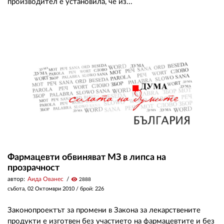
производител е установила, че из...
Фармацевти обвиняват МЗ в липса на
прозрачност
автор:
Аида Ованес
visibility
2888
събота, 02 Октомври 2010
/ брой: 226
Законопроектът за промени в Закона за лекарствените
продукти е изготвен без участието на фармацевтите и без