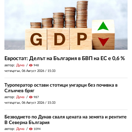
Евростат: Делът на България в БВП на ЕС е 0,6 %
автор:
Дума
visibility
948
четвъртък, 06 Август 2026 /
15:33
Туроператор остави стотици унгарци без почивка в
Слънчев бряг
автор:
Дума
visibility
987
четвъртък, 06 Август 2026 /
15:33
Безводието по Дунав сваля цената на земята и рентите
В Северна България
автор:
Дума
visibility
1094