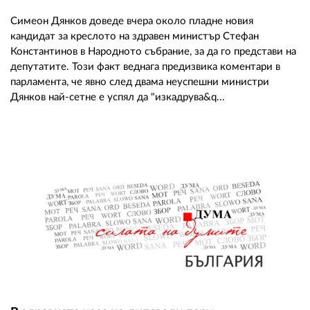
Симеон Дянков доведе вчера около пладне новия
кандидат за креслото на здравен министър Стефан
Константинов в Народното събрание, за да го представи на
депутатите. Този факт веднага предизвика коментари в
парламента, че явно след двама неуспешни министри
Дянков най-сетне е успял да "изкадрува&q...