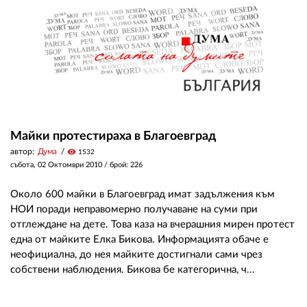
Майки протестираха в Благоевград
автор:
Дума
visibility
1532
събота, 02 Октомври 2010
/ брой: 226
Около 600 майки в Благоевград имат задължения към
НОИ поради неправомерно получаване на суми при
отглеждане на дете. Това каза на вчерашния мирен протест
една от майките Елка Бикова. Информацията обаче е
неофициална, до нея майките достигнали сами чрез
собствени наблюдения. Бикова бе категорична, ч...