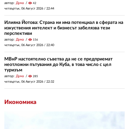
автор:
Дума
visibility
42
четвъртък, 06 Август 2026 /
22:44
Илияна Йотова: Страна ни има потенциал в сферата на
изкуствения интелект и бизнесът забелязва тези
перспективи
автор:
Дума
visibility
156
четвъртък, 06 Август 2026 /
22:40
МВнР настоятелно съветва да не се предприемат
неотложни пътувания до Куба, в това число с цел
туризъм
автор:
Дума
visibility
285
четвъртък, 06 Август 2026 /
22:32
Икономика