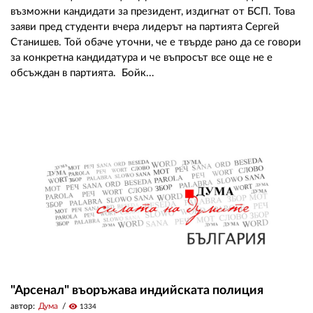
възможни кандидати за президент, издигнат от БСП. Това
заяви пред студенти вчера лидерът на партията Сергей
Станишев. Той обаче уточни, че е твърде рано да се говори
за конкретна кандидатура и че въпросът все още не е
обсъждан в партията. Бойк...
"Арсенал" въоръжава индийската полиция
автор:
Дума
visibility
1334