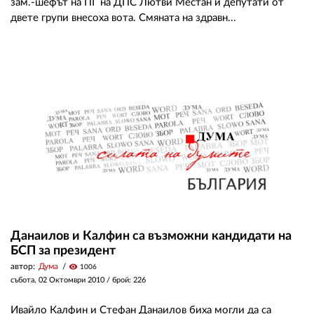
зам.-шефът на ПГ на ДПС Лютви Местан и депутати от
двете групи внесоха вота. Смяната на здравн...
Данаилов и Калфин са възможни кандидати на
БСП за президент
автор:
Дума
visibility
1006
събота, 02 Октомври 2010
/ брой: 226
Ивайло Калфин и Стефан Данаилов биха могли да са