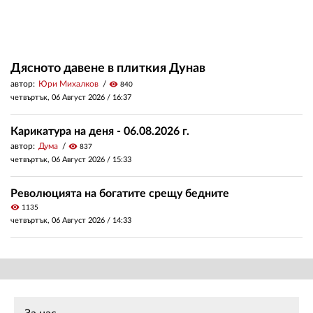
Дясното давене в плиткия Дунав
автор:
Юри Михалков
visibility
840
четвъртък, 06 Август 2026 /
16:37
Карикатура на деня - 06.08.2026 г.
автор:
Дума
visibility
837
четвъртък, 06 Август 2026 /
15:33
Революцията на богатите срещу бедните
visibility
1135
четвъртък, 06 Август 2026 /
14:33