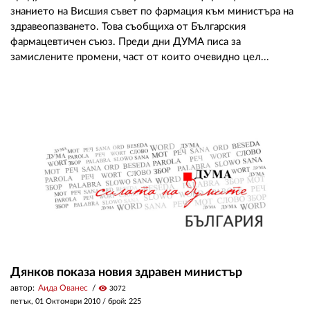
знанието на Висшия съвет по фармация към министъра на
здравеопазването. Това съобщиха от Българския
фармацевтичен съюз. Преди дни ДУМА писа за
замислените промени, част от които очевидно цел...
Дянков показа новия здравен министър
автор:
Аида Ованес
visibility
3072
петък, 01 Октомври 2010
/ брой: 225