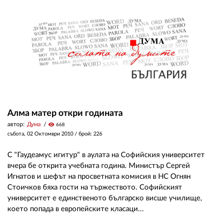
ЗА НАС
АВТОРИ
РЕДАКЦИЯ
КОНТАКТИ
РЕКЛАМА
Алма матер откри годината
АБОНАМЕНТ
автор:
Дума
visibility
668
събота, 02 Октомври 2010
/ брой: 226
УСЛОВИЯ ЗА ПОЛЗВАНЕ
С "Гаудеамус игитур" в аулата на Софийския университет
ПОЛИТИКА ЗА БИСКВИТКИТЕ
вчера бе открита учебната година. Министър Сергей
Игнатов и шефът на просветната комисия в НС Огнян
ПОЛИТИКАТА ЗА
Стоичков бяха гости на тържеството. Софийският
ПОВЕРИТЕЛНОСТ
университет е единственото българско висше училище,
което попада в европейските класаци...