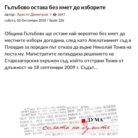
Гълъбово остава без кмет до изборите
автор:
Христо Димитров
visibility
1897
събота, 02 Октомври 2010
/ брой: 226
Община Гълъбово ще остане най-вероятно без кмет до
местните избори догодина, след като Апелативният съд в
Пловдив за пореден път отказа да върне Николай Тонев на
поста му. Магистратите потвърдиха решението на
Старозагорския окръжен съд, който отстрани Тонев от
длъжност на 18 септември 2009 г. Съдът...