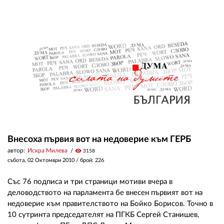
02 975 20 35
Внесоха първия вот на недоверие към ГЕРБ
автор:
Искра Милева
visibility
3158
събота, 02 Октомври 2010
/ брой: 226
Със 76 подписа и три страници мотиви вчера в
деловодството на парламента бе внесен първият вот на
недоверие към правителството на Бойко Борисов. Точно в
10 сутринта председателят на ПГКБ Сергей Станишев,