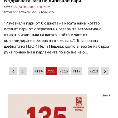
В здравната каса не липсвали пари
автор:
Аида Паникян
visibility
2459
петък, 01 Октомври 2010
/ брой: 225
"Изчезнали пари от бюджета на касата няма, когато
останат пари от оперативния резерв, те автоматично
отиват в излишъка на касата, който е част от
консолидирания резерв на държавата". Това призна
шефката на НЗОК Нели Нешева, която вчера бе на бърза
ръка привикана в парламента по искане на о...
...
...
keyboard_arrow_left
keyboard_arrow_right
1
7114
7115
7116
7117
7210
Error9