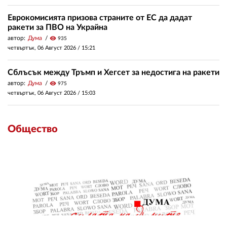
Еврокомисията призова страните от ЕС да дадат
ракети за ПВО на Украйна
автор:
Дума
visibility
935
четвъртък, 06 Август 2026 /
15:21
Сблъсък между Тръмп и Хегсет за недостига на ракети
автор:
Дума
visibility
975
четвъртък, 06 Август 2026 /
15:03
Общество