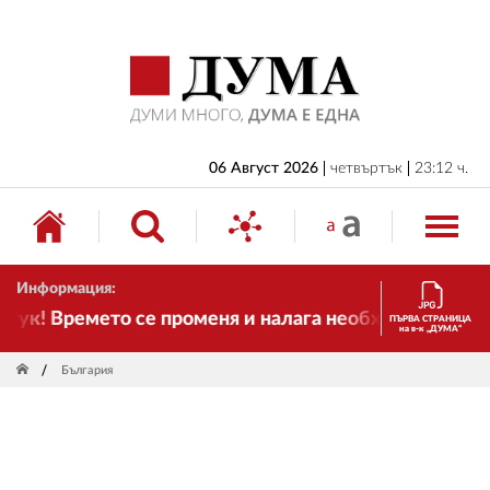
НАЧАЛО
БЪЛГАРИЯ
ИКОНОМИКА
ИЗБОРИ
06 Август 2026
четвъртък
23:12 ч.
СВЯТ
ОБЩЕСТВО
Информация:
КУЛТУРА
к! Времето се променя и налага необходимостта от 
ПЪРВА СТРАНИЦА
на в-к „ДУМА“
ЖИВОТ
България
СПОРТ
ПРИЛОЖЕНИЯ
ДРУГИ