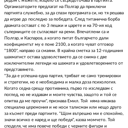
редом с мъжете, изцяло се съсредоточава в партията.
Организаторите предлагат на Полгар да приключи
партията служебно, за да спази програмата си, но тя решава
да играе до последно за победата. След титанична борба
двамата остават с по 3 пешки и царете и на 70-ия ход
съперниците се съгласяват на реми. Впечатлени са и
Полгар, и Каспаров, а когато питат българчето дали
коефициентът му е поне 2100, а когато чуват отговор
"1800", направо са смаяни. В крайна сметка за 12-годишния
шахматист остава удоволствието да се снима с две
изключителни легенди на шахмата и удовлетворението от
представянето.
"За да е успешна една партия, трябват не само тренировки
и стратегии, но е необходима и малка доза психология.
Когато седна срещу противника, първо го изследвам с
поглед, но не издавам и моите чувства, защото и той се
опитва да ме проучи", признава Емил. Той няма някаква
специална церемония и не носи талисман или нещо друго
за късмет преди партиите. "Щом вътрешно ми е спокойно,
значи всичко е наред и ще победя", казва момчето. Той
споделя, че има повече победи с черните фигури и