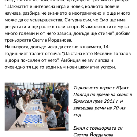
"Шахматът е интересна игра и човек, колкото повече
научава, разбира, че знанието е неограничено и още много
може да се усъвършенства. Сигурна съм, че Емо ще има
резултати и ще расте в този спорт. Възможностите му са
много големи и от него зависи, докъде ще стигне", добавя
треньорката Светла Йорданова.
На въпроса, докъде иска да стигне в шахмата, 14-
годишният талант отсича: "Да стана като Веселин Топалов
и дори по-силен от него". Амбиция не му липсва и
очевидно тя ще го води към нови шахматни успехи.
Търновчето играе с Юдит
Полгар по време на сеанс в
Брюксел през 2011 г. и
завършва реми на 70-ия
ход
Емил с треньорката си
Светла Йорданова