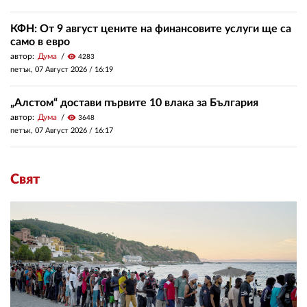
КФН: От 9 август цените на финансовите услуги ще са
само в евро
автор:
Дума
visibility
4283
петък, 07 Август 2026 /
16:19
„Алстом“ достави първите 10 влака за България
автор:
Дума
visibility
3648
петък, 07 Август 2026 /
16:17
Свят