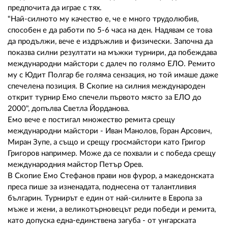
предпочита да играе с тях.
"Най-силното му качество е, че е много трудолюбив,
способен е да работи по 5-6 часа на ден. Надявам се това
да продължи, вече е издръжлив и физически. Започна да
показва силни резултати на мъжки турнири, да побеждава
международни майстори с далеч по голямо ЕЛО. Ремито
му с Юдит Полгар бе голяма сензация, но той имаше даже
спечелена позиция. В Скопие на силния международен
открит турнир Емо спечели първото място за ЕЛО до
2000", допълва Светла Йорданова.
Емо вече е постигал множество ремита срещу
международни майстори - Иван Манолов, Горан Арсович,
Миран Зупе, а също и срещу гросмайстори като Григор
Григоров например. Може да се похвали и с победа срещу
международния майстор Петър Орев.
В Скопие Емо Стефанов прави нов фурор, а македонската
преса пише за изненадата, поднесена от талантливия
българин. Турнирът е един от най-силните в Европа за
мъже и жени, а великотърновецът реди победи и ремита,
като допуска една-единствена загуба - от унгарската