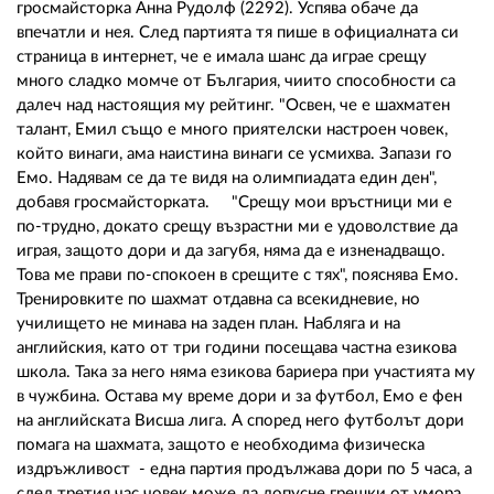
гросмайсторка Анна Рудолф (2292). Успява обаче да
впечатли и нея. След партията тя пише в официалната си
страница в интернет, че е имала шанс да играе срещу
много сладко момче от България, чиито способности са
далеч над настоящия му рейтинг. "Освен, че е шахматен
талант, Емил също е много приятелски настроен човек,
който винаги, ама наистина винаги се усмихва. Запази го
Емо. Надявам се да те видя на олимпиадата един ден",
добавя гросмайсторката. "Срещу мои връстници ми е
по-трудно, докато срещу възрастни ми е удоволствие да
играя, защото дори и да загубя, няма да е изненадващо.
Това ме прави по-спокоен в срещите с тях", пояснява Емо.
Тренировките по шахмат отдавна са всекидневие, но
училището не минава на заден план. Набляга и на
английския, като от три години посещава частна езикова
школа. Така за него няма езикова бариера при участията му
в чужбина. Остава му време дори и за футбол, Емо е фен
на английската Висша лига. А според него футболът дори
помага на шахмата, защото е необходима физическа
издръжливост - една партия продължава дори по 5 часа, а
след третия час човек може да допусне грешки от умора.