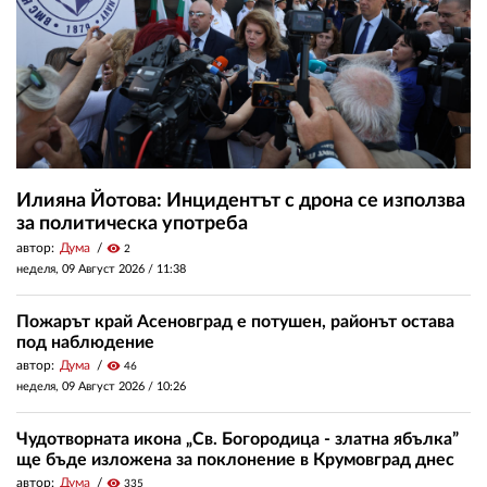
Илияна Йотова: Инцидентът с дрона се използва
за политическа употреба
автор:
Дума
visibility
2
неделя, 09 Август 2026 /
11:38
Пожарът край Асеновград е потушен, районът остава
под наблюдение
автор:
Дума
visibility
46
неделя, 09 Август 2026 /
10:26
Чудотворната икона „Св. Богородица - златна ябълка”
ще бъде изложена за поклонение в Крумовград днес
автор:
Дума
visibility
335