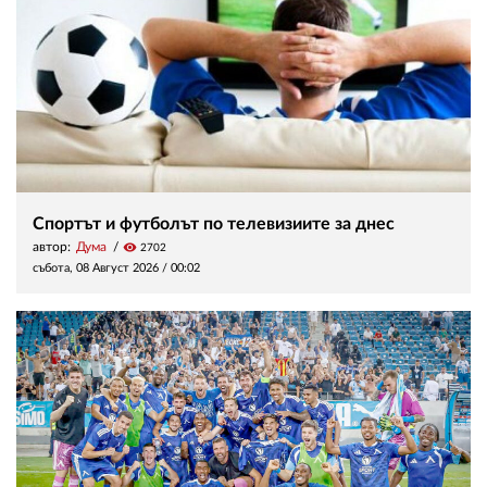
Спортът и футболът по телевизиите за днес
автор:
Дума
visibility
2702
събота, 08 Август 2026 /
00:02