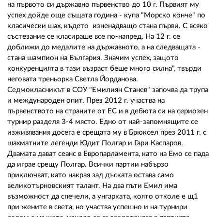
02 975 20 35
на първото си държавно първенство до 10 г. Първият му
успех дойде още същата година - купа "Морско конче" по
класически шах, където изненадващо стана първи. С всяко
състезание се класираше все по-напред. На 12 г. се
доближи до медалите на държавното, а на следващата -
стана шампион на България. Значим успех, защото
конкуренцията в тази възраст беше много силна", твърди
неговата треньорка Светла Йорданова.
Седмокласникът в СОУ "Емилиян Станев" започва да трупа
и международен опит. През 2012 г. участва на
първенството на страните от ЕС и в дебюта си на сериозен
турнир разделя 3-4 място. Едно от най-запомнящите се
изживявания досега е срещата му в Брюксел през 2011 г. с
шахматните легенди Юдит Полгар и Гари Каспаров.
Двамата дават сеанс в Европарламента, като на Емо се пада
да играе срещу Полгар. Всички партии набързо
приключват, като накрая зад дъската остава само
великотърновският талант. На два пъти Емил има
възможност да спечели, а унгарката, която отколе е щ1
при жените в света, но участва успешно и на турнири