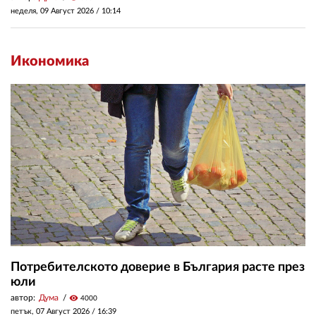
неделя, 09 Август 2026 /
10:14
Икономика
Потребителското доверие в България расте през
юли
автор:
Дума
visibility
4000
петък, 07 Август 2026 /
16:39