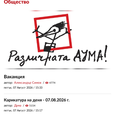
Общество
Ваканция
автор:
Александър Симов
visibility
4774
петък, 07 Август 2026 /
15:33
Карикатура на деня - 07.08.2026 г.
автор:
Дума
visibility
5154
петък, 07 Август 2026 /
15:17