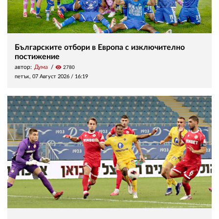
Българските отбори в Европа с изключително
постижение
автор:
Дума
visibility
2780
петък, 07 Август 2026 /
16:19