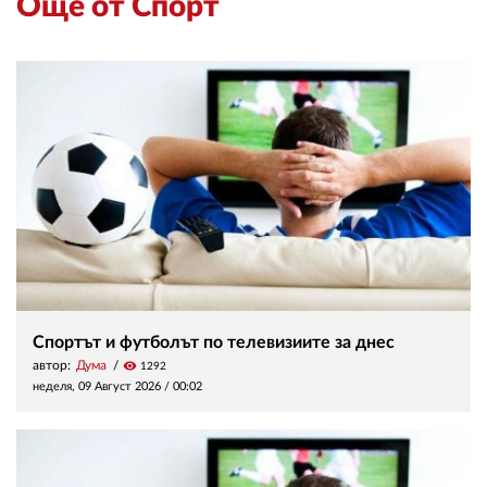
Още от Спорт
Спортът и футболът по телевизиите за днес
автор:
Дума
visibility
1292
неделя, 09 Август 2026 /
00:02