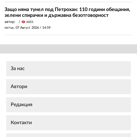
Защо няма тунел под Петрохан: 110 години обещания,
зелени спирачки и държавна безотговорност
автор:
visibility
6001
петък, 07 Август 2026 /
14:59
За нас
Автори
Редакция
Контакти