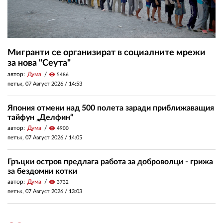
Мигранти се организират в социалните мрежи
за нова "Сеута"
автор:
Дума
visibility
5486
петък, 07 Август 2026 /
14:53
Япония отмени над 500 полета заради приближаващия
тайфун „Делфин“
автор:
Дума
visibility
4900
петък, 07 Август 2026 /
14:05
Гръцки остров предлага работа за доброволци - грижа
за бездомни котки
автор:
Дума
visibility
3732
петък, 07 Август 2026 /
13:03