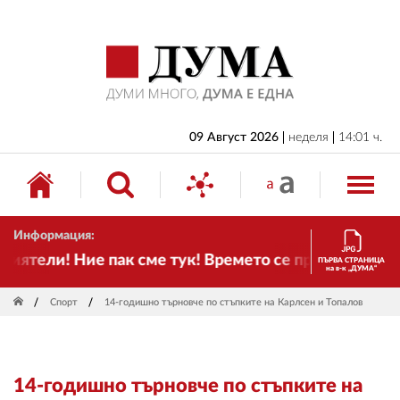
НАЧАЛО
БЪЛГАРИЯ
ИКОНОМИКА
ИЗБОРИ
09 Август 2026
неделя
14:01 ч.
СВЯТ
ОБЩЕСТВО
Информация:
КУЛТУРА
тели! Ние пак сме тук! Времето се променя и налаг
ПЪРВА СТРАНИЦА
на в-к „ДУМА“
ЖИВОТ
Спорт
14-годишно търновче по стъпките на Карлсен и Топалов
СПОРТ
ПРИЛОЖЕНИЯ
14-годишно търновче по стъпките на
ДРУГИ