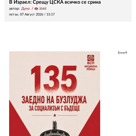
В Израел: Срещу ЦСКА всичко се срина
автор:
Дума
visibility
3545
петък, 07 Август 2026 /
15:17
Error9