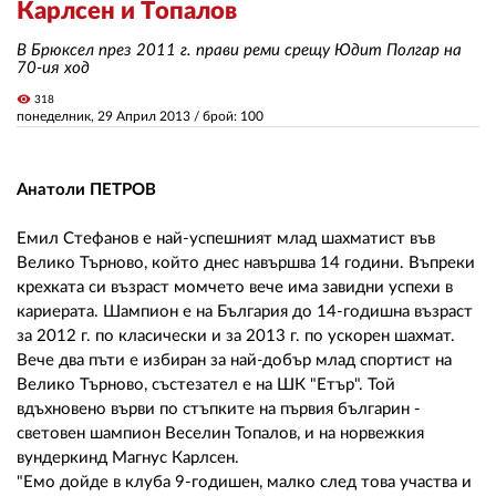
Карлсен и Топалов
В Брюксел през 2011 г. прави реми срещу Юдит Полгар на
ЗА НАС
70-ия ход
visibility
АВТОРИ
318
понеделник, 29 Април 2013
/ брой: 100
РЕДАКЦИЯ
Анатоли ПЕТРОВ
КОНТАКТИ
РЕКЛАМА
Емил Стефанов е най-успешният млад шахматист във
Велико Търново, който днес навършва 14 години. Въпреки
АБОНАМЕНТ
крехката си възраст момчето вече има завидни успехи в
кариерата. Шампион е на България до 14-годишна възраст
УСЛОВИЯ ЗА ПОЛЗВАНЕ
за 2012 г. по класически и за 2013 г. по ускорен шахмат.
Вече два пъти е избиран за най-добър млад спортист на
ПОЛИТИКА ЗА БИСКВИТКИТЕ
Велико Търново, състезател е на ШК "Етър". Той
вдъхновено върви по стъпките на първия българин -
ПОЛИТИКАТА ЗА
ПОВЕРИТЕЛНОСТ
световен шампион Веселин Топалов, и на норвежкия
вундеркинд Магнус Карлсен.
"Емо дойде в клуба 9-годишен, малко след това участва и