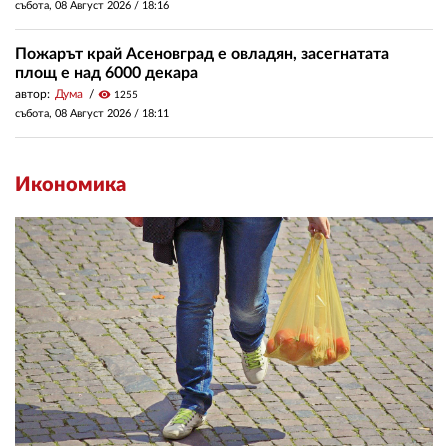
събота, 08 Август 2026 /
18:16
Пожарът край Асеновград е овладян, засегнатата
площ е над 6000 декара
автор:
Дума
visibility
1255
събота, 08 Август 2026 /
18:11
Икономика