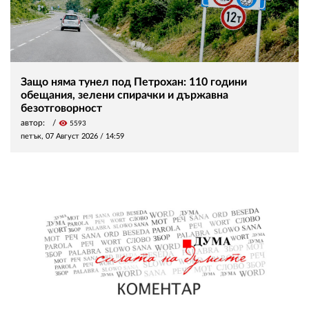
Защо няма тунел под Петрохан: 110 години
обещания, зелени спирачки и държавна
безотговорност
автор:
visibility
5593
петък, 07 Август 2026 /
14:59