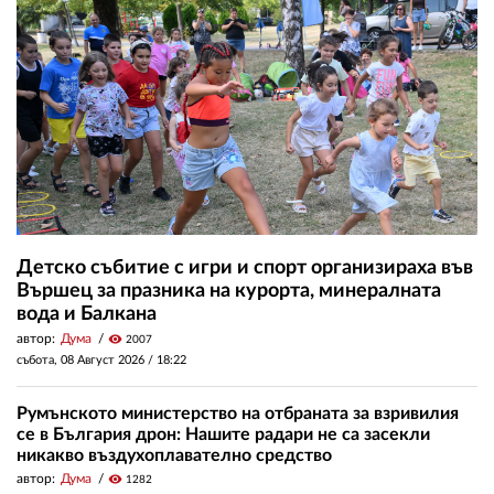
Детско събитие с игри и спорт организираха във
Вършец за празника на курорта, минералната
вода и Балкана
автор:
Дума
visibility
2007
събота, 08 Август 2026 /
18:22
Румънското министерство на отбраната за взривилия
се в България дрон: Нашите радари не са засекли
никакво въздухоплавателно средство
автор:
Дума
visibility
1282