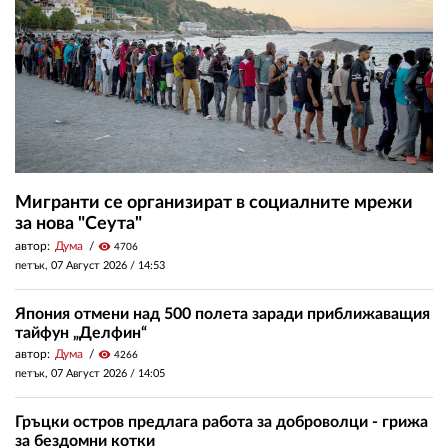
Мигранти се организират в социалните мрежи
за нова "Сеута"
автор:
Дума
visibility
4706
петък, 07 Август 2026 /
14:53
Япония отмени над 500 полета заради приближаващия
тайфун „Делфин“
автор:
Дума
visibility
4266
петък, 07 Август 2026 /
14:05
Гръцки остров предлага работа за доброволци - грижа
за бездомни котки