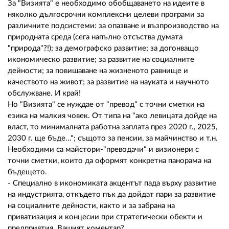
За "Визията" е необходимо обобщаването на идеите в
няколко дългосрочни комплексни целеви програми за
различните подсистеми: за опазване и възпроизводство на
природната среда (сега напълно отсъства думата
"природа"?!); за демографско развитие; за догонващо
икономическо развитие; за развитие на социалните
дейности; за повишаване на жизненото равнище и
качеството на живот; за развитие на науката и научното
обслужване. И край!
Но "Визията" се нуждае от "превод" с точни сметки на
езика на малкия човек. От типа на "ако левицата дойде на
власт, то минималната работна заплата през 2020 г., 2025,
2030 г. ще бъде..."; същото за пенсии, за майчинство и т.н.
Необходими са майстори-"преводачи" и визионери с
точни сметки, които да оформят конкретна панорама на
бъдещето.
- Специално в икономиката акцентът пада върху развитие
на индустрията, откъдето пък да дойдат пари за развитие
на социалните дейности, както и за забрана на
приватизация и концесии при стратегически обекти и
предприятия. Вашият коментар?