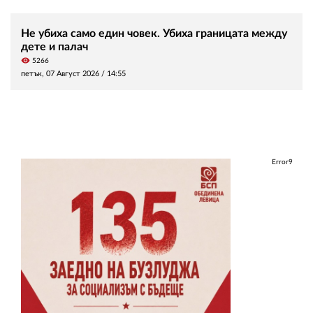
Не убиха само един човек. Убиха границата между
дете и палач
visibility
5266
петък, 07 Август 2026 /
14:55
Error9