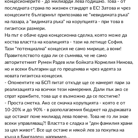
концесионерите - до милиарди лева годишно. Това - от
последната страна по жизнен стандарт в ЕС! Затова и чрез
концесиите българинът припознава не "невидимата ръка"
на пазара, а "видимата ръка" на корупцията - при това в
гигантски размери.
На път е обаче една концесионна сделка, която може да
коства властта на коалицията - тази на летище София.
Тази "потенциална" концесия не само мирише, а вони!
Правителството едва ли се съмнява, че не само
авторитетният Румен Радев или бойката Корнелия Нинова,
но и всеки българин ще го преценява и чрез идеята за
новата гигантска концесия.
- Опонентите на БСП питат откъде ще се намерят пари за
реализацията на всички тези намерения. Дали пък ако се
спрат кражбите, това ще е възможно да се постигне?
- Проста сметка. Ако се смачка корупцията - която е от
10-20% и до 90% - в разполагаемия бюджет на държавата
ще останат поне милиард лева повече. Това не го ли знае
всеки управляващ?! Властта е сладка и "ден фамилия храни
за цял живот". Все ще остане и някой лев за покупка на
къща в Бангладеш, например...