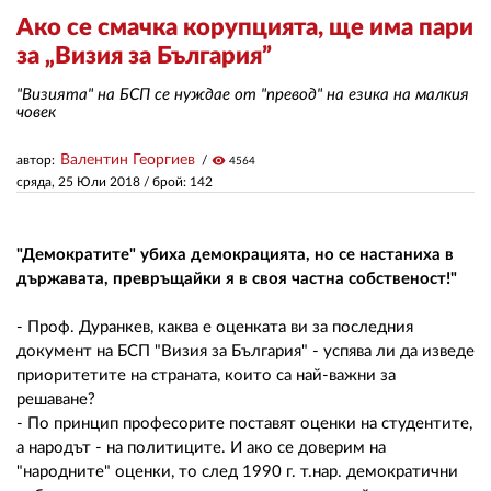
Ако се смачка корупцията, ще има пари
за „Визия за България”
ЗА НАС
"Визията" на БСП се нуждае от "превод" на езика на малкия
АВТОРИ
човек
РЕДАКЦИЯ
Валентин Георгиев
автор:
visibility
4564
сряда, 25 Юли 2018
/ брой: 142
КОНТАКТИ
РЕКЛАМА
"Демократите" убиха демокрацията, но се настаниха в
АБОНАМЕНТ
държавата, превръщайки я в своя частна собственост!"
УСЛОВИЯ ЗА ПОЛЗВАНЕ
- Проф. Дуранкев, каква е оценката ви за последния
документ на БСП "Визия за България" - успява ли да изведе
ПОЛИТИКА ЗА БИСКВИТКИТЕ
приоритетите на страната, които са най-важни за
решаване?
ПОЛИТИКАТА ЗА
- По принцип професорите поставят оценки на студентите,
ПОВЕРИТЕЛНОСТ
а народът - на политиците. И ако се доверим на
"народните" оценки, то след 1990 г. т.нар. демократични