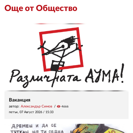
Още от Общество
Ваканция
автор:
Александър Симов
visibility
4666
петък, 07 Август 2026 /
15:33