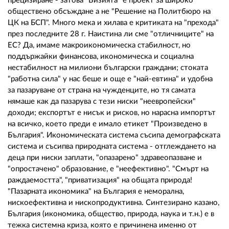
прецизиране - затова "Визията" е проект за широко
обществено обсъждане а не "Решение на Политбюро на
ЦК на БСП". Много мека и хилава е критиката на "прехода"
през последните 28 г. Наистина ли сме "отличниците" на
ЕС? Да, имаме макроикономическа стабилност, но
поддържайки финансова, икономическа и социална
нестабилност на милиони български граждани; стоката
"работна сила" у нас беше и още е "най-евтина" и удобна
за пазаруване от страна на чужденците, но тя самата
нямаше как да пазарува с тези ниски "неевропейски"
доходи; експортът е нисък и рисков, но нарасна импортът
на всичко, което преди е имало етикет "Произведено в
България". Икономическата система съсипа демографската
система и съсипва природната система - отглеждането на
деца при ниски заплати, "опазарено" здравеопазване и
"опростачено" образование, е "неефективно". "Смърт на
раждаемостта", "приватизация" на общата природа!
"Пазарната икономика" на България е неморална,
нискоефективна и нископродуктивна. Синтезирано казано,
България (икономика, общество, природа, наука и т.н.) е в
тежка системна криза, която е причинена именно от