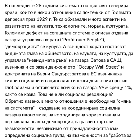
В последните 28 години системата по цял свят генерира
кризи, които в някои отношения са по-тежки от Голямата
депресия през 1929 г. Те са обхванали много аспекти на
развитието на науката, технологиите, морала, културата.
Големият дефект на сегашната система е описан отдавна -
пазарът управлява хората ("Profit over People"),
"демокрацията" се купува. А всъщност хората настояват
видимата глава на обществото, на науката, на културата, да
управлява "невидимата ръка" на пазара. Затова в САЩ
възникна и се разви движението "Occupy Wall Street" и
доктрината на Бърни Сандърс; затова в ЕС възникнаха
силни социални и националистически движения против
глобализма и оставянето всичко на пазара. 99% срещу 1%,
както се казва. Това не е ли социална революция?
Обратно казано, в много отношения е необходима "смяна
на системата" - създаване на координирана социална
пазарна икономика, на координирана хоризонтална и
вертикална реална демокрация, на равни стартови
възможности, независимо от принадлежността към
определена социална група, на възможности за "работа за