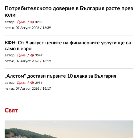
Потребителското доверие в България расте през
юли
автор:
Дума
visibility
3235
петък, 07 Август 2026 /
16:39
КФН: От 9 август цените на финансовите услуги ще са
само в евро
автор:
Дума
visibility
3547
петък, 07 Август 2026 /
16:19
„Алстом“ достави първите 10 влака за България
автор:
Дума
visibility
2956
петък, 07 Август 2026 /
16:17
Свят