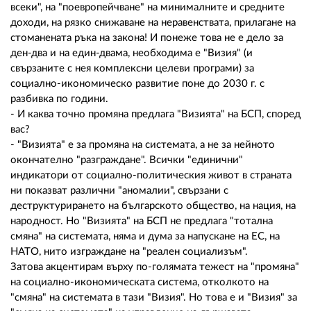
всеки", на "поевропейчване" на минималните и средните
доходи, на рязко снижаване на неравенствата, прилагане на
стоманената ръка на закона! И понеже това не е дело за
ден-два и на един-двама, необходима е "Визия" (и
свързаните с нея комплексни целеви програми) за
социално-икономическо развитие поне до 2030 г. с
разбивка по години.
- И каква точно промяна предлага "Визията" на БСП, според
вас?
- "Визията" е за промяна на системата, а не за нейното
окончателно "разграждане". Всички "единични"
индикатори от социално-политическия живот в страната
ни показват различни "аномалии", свързани с
деструктурирането на българското общество, на нация, на
народност. Но "Визията" на БСП не предлага "тотална
смяна" на системата, няма и дума за напускане на ЕС, на
НАТО, нито изграждане на "реален социализъм".
Затова акцентирам върху по-голямата тежест на "промяна"
на социално-икономическата система, отколкото на
"смяна" на системата в тази "Визия". Но това е и "Визия" за