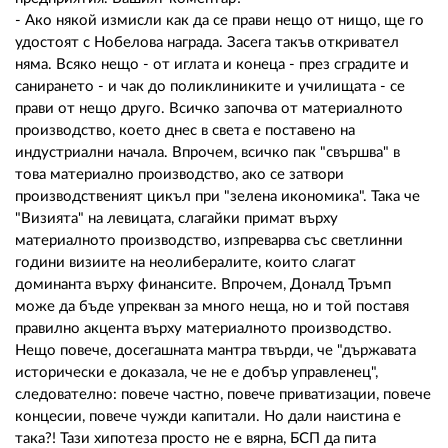
- Ако някой измисли как да се прави нещо от нищо, ще го
удостоят с Нобелова награда. Засега такъв откривател
няма. Всяко нещо - от иглата и конеца - през сградите и
санирането - и чак до поликлиниките и училищата - се
прави от нещо друго. Всичко започва от материалното
производство, което днес в света е поставено на
индустриални начала. Впрочем, всичко пак "свършва" в
това материално производство, ако се затвори
производственият цикъл при "зелена икономика". Така че
"Визията" на левицата, слагайки примат върху
материалното производство, изпреварва със светлинни
години визиите на неолибералите, които слагат
доминанта върху финансите. Впрочем, Доналд Тръмп
може да бъде упрекван за много неща, но и той поставя
правилно акцента върху материалното производство.
Нещо повече, досегашната мантра твърди, че "държавата
исторически е доказала, че не е добър управленец",
следователно: повече частно, повече приватизации, повече
концесии, повече чужди капитали. Но дали наистина е
така?! Тази хипотеза просто не е вярна, БСП да пита