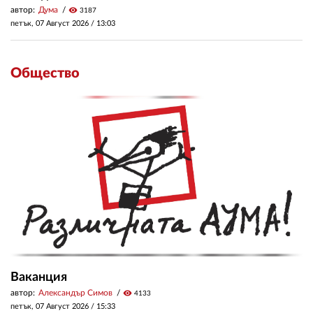
автор:
Дума
visibility
3187
петък, 07 Август 2026 /
13:03
Общество
Ваканция
автор:
Александър Симов
visibility
4133
петък, 07 Август 2026 /
15:33