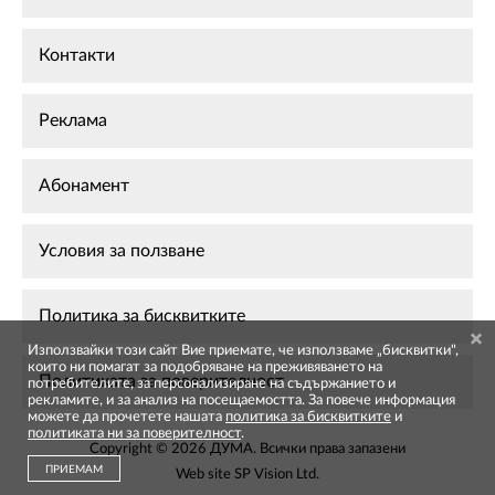
Контакти
Реклама
Абонамент
Условия за ползване
Политика за бисквитките
Използвайки този сайт Вие приемате, че използваме „бисквитки",
които ни помагат за подобряване на преживяването на
Политиката за поверителност
потребителите, за персонализиране на съдържанието и
рекламите, и за анализ на посещаемостта. За повече информация
можете да прочетете нашата
политика за бисквитките
и
политиката ни за поверителност
.
Copyright © 2026 ДУМА. Всички права запазени
ПРИЕМАМ
Web site
SP Vision Ltd
.