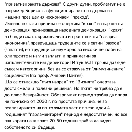
"приватизираната държава". С други думи, проблемът не е
например Борисов, а функционирането на държавна
машина през целия нескончаем "преход".
Именно по тази причина се очертава "краят" на парадната
демокрация, принизяваща народната демокрация; "краят"
на бандитската, криминалната и просташката "пазарна
икономика", превръщаща трудещите се в евтин "разход"
(заплати), но трудещи се неуморно за високи печалби на
олигарсите и нагли заплати и привилегии за
изпълнителните им директори! И тук БСП трябва да бъде
съвсем категорична, без да се страхува от "лимузинените"
социалисти (по проф. Андрей Пантев).
Що се отнася до "пътя напред", то "Визията" очертава
доста смели и полезни решения. Но пътят не трябва да е
до плюс безкрайност. Обозримият период трябва да опира
не по-късно от 2030 г. по простата причина, че за
реализирането на по-голямата част от тези идеи 4-
годишният "парламентарен" период е недостатъчен; но все
пак хората на възраст 20-50 години трябва да видят
собственото си бъдеще.