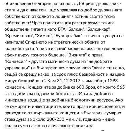
обикновения българин по въпроса. Добрият държавник -
стига и да е начетен - ще управлява по-добре държавната
собственост, отколкото лошият частник своята тясна
собственост! Чрез приватизация разстреляхме такива
обществени гиганти като БГА "Балкан", "Балканкар",
"Кремиковци", "Химко", "Булгартабак" - всичко в услуга на
капитала! Спирането на стратегически обекти от
вълшебството "приватизация" може да има здравословен
ефект върху тяхното бъдеще, "Визията" е права!
"Концесия" - другата магическа дума на "не добрите
управленци" на български вече звучи като "давам ти нещо,
сещай се срещу какво, за срок плюс безкрайност и на цена
минус безкрайност". Към 31.12.2017 г. има общо 1293
концесии. Концесиите за добив са 600 броя, от които 565
са за добив на подземни богатства, 34 са за добив на
минерална вода, 1 е за добив на биологични ресурси. Ако
се сумират и инвестициите, които прави концесионерът, и
приходите от държавните концесии в България, сумарно
става дума за около 200-250 млн. лв. годишно - една
жалка сума на фона на очакваните ползи за