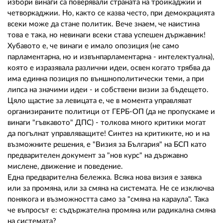
02 975 20 35
избори винаги са поверявали страната на тройкаджии и
четворкаджии. Но, както се казва често, при демокрацията
всеки може да стане политик. Вече знаем, че наистина
това е така, но невинаги всеки става успешен държавник!
Хубавото е, че винаги е имало опозиция (не само
парламентарна, но и извънпарламентарна - интелектуална),
която е изразявала различни идеи, освен когато трябва да
има единна позиция по външнополитически теми, а при
липса на значими идеи - и собствени визии за бъдещето.
Цяло щастие за левицата е, че в момента управляват
организираните политици от ГЕРБ-ОП (да не пропускаме и
винаги "гъвкавото" ДПС) - толкова много критики могат
да погълнат управляващите! Синтез на критиките, но и на
възможните решения, е "Визия за България" на БСП като
предварителен документ за "нов курс" на държавно
мислене, движение и поведение.
Една предварителна бележка. Всяка нова визия е заявка
или за промяна, или за смяна на системата. Не се изключва
понякога и възможността само за "смяна на караула". Така
че въпросът е: съдържателна промяна или радикална смяна
на системата?