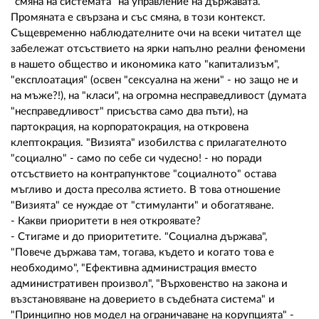
"смяна на системата" на управление на държавата.
Промяната е свързана и със смяна, в този контекст.
Същевременно наблюдателните очи на всеки читател ще
забележат отсъствието на ярки напълно реални феномени
в нашето общество и икономика като "капитализъм",
"експлоатация" (освен "сексуална на жени" - но защо не и
на мъже?!), на "класи", на огромна несправедливост (думата
"несправедливост" присъства само два пъти), на
партокрация, на корпоратокрация, на откровена
клептокрация. "Визията" изобилства с прилагателното
"социално" - само по себе си чудесно! - но поради
отсъствието на контрапунктове "социалното" остава
мъгливо и доста пресолва ястието. В това отношение
"Визията" се нуждае от "стимуланти" и обогатяване.
- Какви приоритети в нея откроявате?
- Стигаме и до приоритетите. "Социална държава",
"Повече държава там, тогава, където и когато това е
необходимо", "Ефективна администрация вместо
административен произвол", "Върховенство на закона и
възстановяване на доверието в съдебната система" и
"Принципно нов модел на ограничаване на корупцията" -