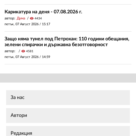
Карикатура на деня - 07.08.2026 г.
автор:
Дума
visibility
4434
петък, 07 Август 2026 /
15:17
Защо няма тунел под Петрохан: 110 години обещания,
зелени спирачки и държавна безотговорност
автор:
visibility
4581
петък, 07 Август 2026 /
14:59
За нас
Автори
Редакция