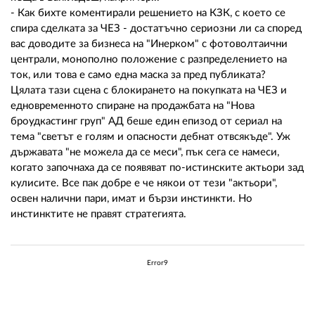
- Как бихте коментирали решението на КЗК, с което се
спира сделката за ЧЕЗ - достатъчно сериозни ли са според
вас доводите за бизнеса на "Инерком" с фотоволтаични
централи, монополно положение с разпределението на
ток, или това е само една маска за пред публиката?
Цялата тази сцена с блокирането на покупката на ЧЕЗ и
едновременното спиране на продажбата на "Нова
броудкастинг груп" АД беше един епизод от сериал на
тема "светът е голям и опасности дебнат отвсякъде". Уж
държавата "не можела да се меси", пък сега се намеси,
когато започнаха да се появяват по-истинските актьори зад
кулисите. Все пак добре е че някои от тези "актьори",
освен налични пари, имат и бързи инстинкти. Но
инстинктите не правят стратегията.
Error9