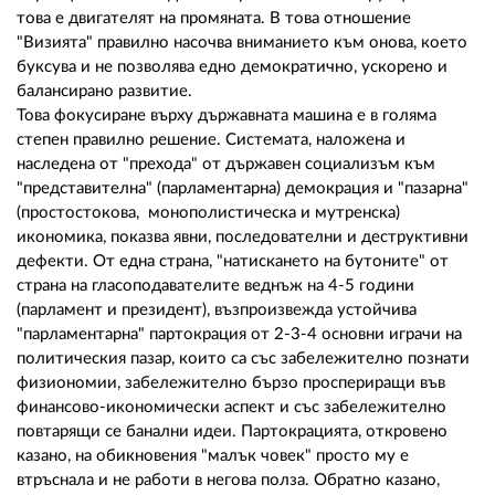
това е двигателят на промяната. В това отношение
"Визията" правилно насочва вниманието към онова, което
буксува и не позволява едно демократично, ускорено и
балансирано развитие.
Това фокусиране върху държавната машина е в голяма
степен правилно решение. Системата, наложена и
наследена от "прехода" от държавен социализъм към
"представителна" (парламентарна) демокрация и "пазарна"
(простостокова, монополистическа и мутренска)
икономика, показва явни, последователни и деструктивни
дефекти. От една страна, "натискането на бутоните" от
страна на гласоподавателите веднъж на 4-5 години
(парламент и президент), възпроизвежда устойчива
"парламентарна" партокрация от 2-3-4 основни играчи на
политическия пазар, които са със забележително познати
физиономии, забележително бързо проспериращи във
финансово-икономически аспект и със забележително
повтарящи се банални идеи. Партокрацията, откровено
казано, на обикновения "малък човек" просто му е
втръснала и не работи в негова полза. Обратно казано,