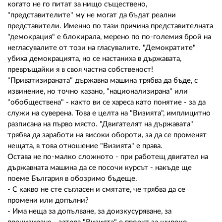
когато не го питат за нищо съществено,
"представителите" му не могат да бъдат реални
представители. Именно по тази причина представителната
"демокрация" е блокирала, мерено по по-големия брой на
негласувалите от този на гласувалите. "Демократите"
убиха демокрацията, но се настаниха в държавата,
превръщайки я в своя частна собственост!
"Приватизираната" държавна машина трябва да бъде, с
извинение, но точно казано, "национализирана" или
"обобществена" - както ви се хареса като понятие - за да
служи на суверена. Това е целта на "Визията", имплицитно
разписана на първо място. "Двигателят на държавата"
трябва да заработи на високи обороти, за да се променят
нещата, в това отношение "Визията" е права.
Остава не по-малко сложното - при работещ двигател на
държавната машина да се посочи курсът - накъде ще
поеме България в обозримо бъдеще.
- С какво не сте съгласен и смятате, че трябва да се
промени или допълни?
- Има неща за допълване, за доизкусуряване, за