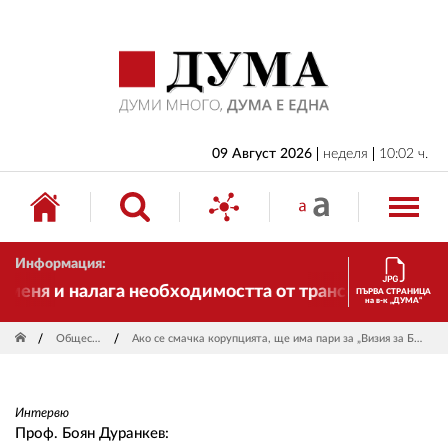
НАЧАЛО
БЪЛГАРИЯ
ИКОНОМИКА
ИЗБОРИ
09 Август 2026
неделя
10:02 ч.
СВЯТ
ОБЩЕСТВО
Информация:
КУЛТУРА
ня и налага необходимостта от трансформации. И ДУ
ПЪРВА СТРАНИЦА
на в-к „ДУМА“
ЖИВОТ
Общество
Ако се смачка корупцията, ще има пари за „Визия за България”
СПОРТ
ПРИЛОЖЕНИЯ
Интервю
ДРУГИ
Проф. Боян Дуранкев: