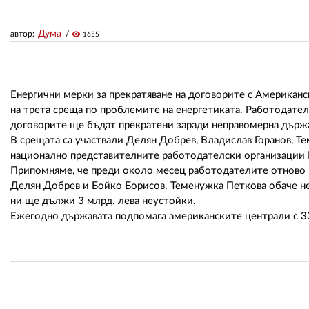
Дума
автор:
visibility
1655
Енергични мерки за прекратяване на договорите с Американс
на трета среща по проблемите на енергетиката. Работодател
договорите ще бъдат прекратени заради неправомерна дър
В срещата са участвали Делян Добрев, Владислав Горанов, Т
национално представителните работодателски организации 
Припомняме, че преди около месец работодателите отново по
Делян Добрев и Бойко Борисов. Теменужка Петкова обаче не 
ни ще дължи 3 млрд. лева неустойки.
Ежегодно държавата подпомага американските централи с 33