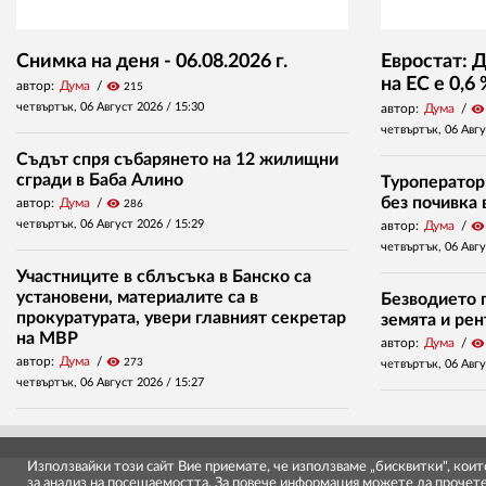
Снимка на деня - 06.08.2026 г.
Евростат: 
на ЕС е 0,6
автор:
Дума
visibility
215
четвъртък, 06 Август 2026 /
15:30
автор:
Дума
visibility
четвъртък, 06 Авг
Съдът спря събарянето на 12 жилищни
сгради в Баба Алино
Туроператор
без почивка 
автор:
Дума
visibility
286
четвъртък, 06 Август 2026 /
15:29
автор:
Дума
visibility
четвъртък, 06 Авг
Участниците в сблъсъка в Банско са
установени, материалите са в
Безводието п
прокуратурата, увери главният секретар
земята и ре
на МВР
автор:
Дума
visibility
автор:
Дума
visibility
273
четвъртък, 06 Авг
четвъртък, 06 Август 2026 /
15:27
Използвайки този сайт Вие приемате, че използваме „бисквитки", кои
за анализ на посещаемостта. За повече информация можете да прочет