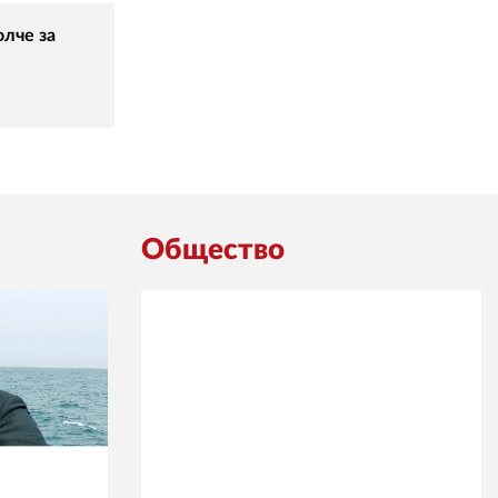
олче за
Общество