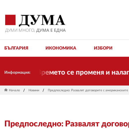
БЪЛГАРИЯ
ИКОНОМИКА
ИЗБОРИ
ме тук! Времето се променя и налага н
Информация:
Начало
Новини
Предпоследно: Развалят договорите с американските
Предпоследно: Развалят догово