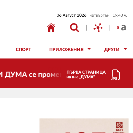
НАЧАЛО
06 Август 2026
четвъртък
19:43 ч.
БЪЛГАРИЯ
ИКОНОМИКА
ИЗБОРИ
СПОРТ
ПРИЛОЖЕНИЯ
ДРУГИ
СВЯТ
ОБЩЕСТВО
ПЪРВА СТРАНИЦА
А се променя и става електронно изда
на в-к „ДУМА“
КУЛТУРА
ЖИВОТ
СПОРТ
ПРИЛОЖЕНИЯ
ДРУГИ