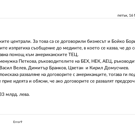
петък, 16
ките централи. За това са се договорили бизнесът и Бойко Бор
ите изпратиха съобщение до медиите, в което се казва, че до
жавна помощ към американските ТЕЦ.
еменужка Петкова, ръководителите на БЕХ, НЕК, АЕЦ, ръководи
Васил Велев, Димитър Бранков, Цветан и Кирил Домусчиев.
искаха разваляне на договорите с американците, тогава ги по
прие идеята и обясни, че ако договорите се развалят предсроч
3 млрд. лева.
Error9