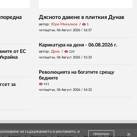
 поредна
Дясното давене в плиткия Дунав
автор:
Юри Михалков
visibility
1
четвъртък, 06 Август 2026 /
16:37
Карикатура на деня - 06.08.2026 г.
аните от ЕС
автор:
Дума
visibility
224
 Украйна
четвъртък, 06 Август 2026 /
15:33
Революцията на богатите срещу
бедните
гсет за
visibility
411
четвъртък, 06 Август 2026 /
14:33
онализиране на съдържанието и рекламите, и
ПРИЕМАМ
Автори
Редакция
Контакти
Реклама
Абонамент