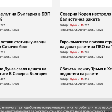
Делът на България в БВП
Северна Корея изстреля
 %
балистична ракета
автор:
Дума
visibility
277
297
уст 2026 /
15:33
четвъртък, 06 Август 2026 /
15:23
 остави стотици унгарци
Еврокомисията призова стр
в Слънчев бряг
да дадат ракети за ПВО на
автор:
Дума
visibility
291
276
уст 2026 /
15:33
четвъртък, 06 Август 2026 /
15:21
о Дунав сваля цената на
Сблъсък между Тръмп и Хе
нтите В Северна България
недостига на ракети
автор:
Дума
visibility
427
335
уст 2026 /
14:03
четвъртък, 06 Август 2026 /
15:03
то ни помагат за подобряване на преживяването на потребителите, за перс
ете нашата
политика за бисквитките
и
политиката ни за поверителност
.
За нас