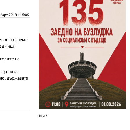
ЗА НАС
 Март 2018 /
15:05
АВТОРИ
РЕДАКЦИЯ
исов по време
 седмици
КОНТАКТИ
телите на
РЕКЛАМА
дкрепиха
АБОНАМЕНТ
но, държавата
УСЛОВИЯ ЗА ПОЛЗВАНЕ
ПОЛИТИКА ЗА БИСКВИТКИТЕ
ПОЛИТИКАТА ЗА
ПОВЕРИТЕЛНОСТ
Error9